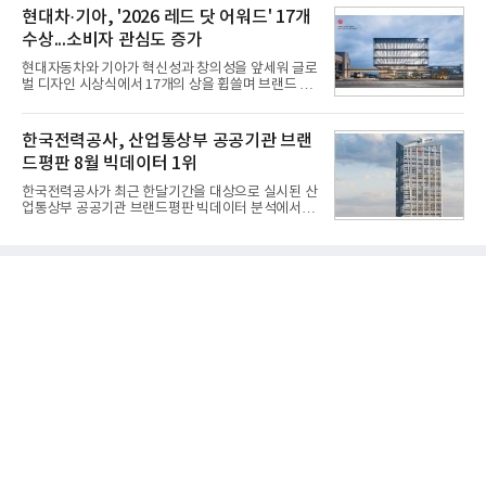
창정비 업체로 출발했던 회사가 호크 대체 유도무기
비스 상장기업 브랜드를 대상으로 지난 7월 7일부터
현대차·기아, '2026 레드 닷 어워드' 17개
인 천궁
8월 7일까지 수집된 소비자 빅데이터 10,074,233건
수상...소비자 관심도 증가
을 분석한 결과, 메가스터디교육이 브랜드평판지수
1,710,926을 기록하며 8월 1위에 올랐다고 밝혔다.
현대자동차와 기아가 혁신성과 창의성을 앞세워 글로
분석에 활용된 빅데이터는 지난 7월(9,491,206건) 대
벌 디자인 시상식에서 17개의 상을 휩쓸며 브랜드 경
비 6.14% 증가한 수치로, 교육서비스 상장기업 브랜
쟁력을 다시 한번 입증했다.현대자동차·기아는 '2026
드에 대한 소비자 관심이 확대됐다.연구소에 따르면 8
레드 닷 어워드: 브랜드 & 커뮤니케이션 디자인 부문
월 교육서비스 상장기업 브랜드평판 순위는 메가스터
(Red Dot Design Award: Brand &
한국전력공사, 산업통상부 공공기관 브랜
디교육, 대교, 디지
Communication Design)'에서 최우수상 2개, 본상
드평판 8월 빅데이터 1위
15개를 수상했다고 7일 밝혔다.'레드 닷 어워드'는 독
일 iF, 미국 IDEA와 함께 세계 3대 디자인 시상식으로
한국전력공사가 최근 한달기간을 대상으로 실시된 산
손꼽히는 세계 최대 규모의 디자인 공모전이다. 독일
업통상부 공공기관 브랜드평판 빅데이터 분석에서 1
노르트라인 베스트팔렌 디자인센터(Design
위를 차지했다. 한국가스공사와 한국수력원자력이 순
Zentrum Nordrhein Westfalen)가 주관해 매년 ▲
으로 뒤를 이었다.7일 한국기업평판연구소(소장 구창
제품 디자인 ▲브랜드 & 커뮤니케이션 디자인 ▲디
환)는 산업통상부 공공기관 41개 브랜드를 대상으로
자인 콘셉트 각 부문에서 우수한
지난 7월 7일부터 8월 7일까지 수집된 소비자 빅데이
터 91,102,549건을 분석한 결과, 한국전력공사가 브
랜드평판지수 10,670,633을 기록하며 8월 1위에 올
랐다고 밝혔다. 분석에 활용된 빅데이터는 지난 7월
(88,893,823건) 대비 2.48% 증가한 수치다.연구소에
따르면 8월 산업통상부 공공기관 브랜드평판 30위 순
위는 한국전력공사, 한국가스공사, 한국수력원자력,
한국석유공사, 한전