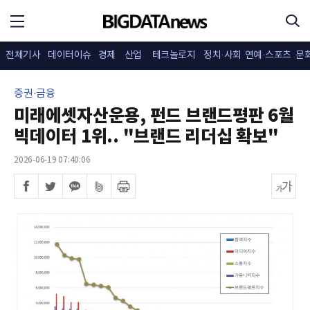
전체기사
데이터이슈
경제
산업
테크놀로지
정치·사회
연예·스포츠
문
증권·금융
미래에셋자산운용, 펀드 브랜드평판 6월
빅데이터 1위.. "브랜드 리더십 확보"
2026-06-19 07:40:06