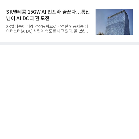
능 면에서 한계를 보이기 시작했다. 이에 따라 정부는
별 매출은 네이버 플랫폼 1조9022억원, 파이낸셜 플
기존 미사일체계를 대체할 중고도 및 중거리 대공미
랫폼 4707억원, 글로벌 도전 1조159억원이다.네이버
사일을 개발하기로 결정했다.처음 KM-SAM 사업으로
SK텔레콤 15GW AI 인프라 꿈꾼다…통신
플랫폼은
불린 이 사업의 명칭은 호크(Iron Hawk, 철매)를 대체
넘어 AI DC 패권 도전
한다는 의미에서 ‘철매Ⅱ’ 로 정해졌다. 철매Ⅱ 개발
사업은 미사일체계 완성 후인 2011년 ‘천궁(天弓)’으
SK텔레콤이 미래 성장동력으로 낙점한 인공지능 데
로 다시 장비명이 바뀌었다. 17개 업체와 관련 기관이
이터센터(AI DC) 사업에 속도를 내고 있다. 올 2분기
참여한 가운데 LIG 넥스원은 탐색 개발에서 체계개발
AI 데이터센터 매출이 90% 이상 급증한 데 이어, 오
완료까지 모든 과정에 참여했다. 1976년 호크 미사일
는 2035년까지 총 15GW(기가와트) 규모의 AI DC를
창정비 업체로 출발했던 회사가 호크 대체 유도무기
구축하겠다는 대형 청사진을 제시하면서다. 이에 따
인 천궁
라 경쟁 구도 역시 이동통신사인 KT, LG유플러스를
넘어 네이버, 삼성SDS 등 IT 인프라 기업으로 확장되
고 있다.7일 SK텔레콤에 따르면 회사는 올해 2분기
연결 기준 매출 4조 3591억원, 영업이익 5660억원을
기록했다. 매출은 전년 동기 대비 0.5%, 영업이익은
67.3% 증가한 수치다. AI DC 사업의 성장에 더해 수
익성 중심 경영, 그리고 지난해 발생한 일회성 비용에
따른 기저효과가 실