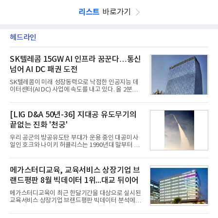
리스트
바로가기
헤드라인
SK텔레콤 15GW AI 인프라 꿈꾼다…통신
넘어 AI DC 패권 도전
SK텔레콤이 미래 성장동력으로 낙점한 인공지능 데
이터센터(AI DC) 사업에 속도를 내고 있다. 올 2분기
AI 데이터센터 매출이 90% 이상 급증한 데 이어, 오
는 2035년까지 총 15GW(기가와트) 규모의 AI DC를
구축하겠다는 대형 청사진을 제시하면서다. 이에 따
[LIG D&A 50년-36] 지대공 유도무기의
라 경쟁 구도 역시 이동통신사인 KT, LG유플러스를
끝없는 진화 '천궁'
넘어 네이버, 삼성SDS 등 IT 인프라 기업으로 확장되
고 있다.7일 SK텔레콤에 따르면 회사는 올해 2분기
우리 공군의 방공유도탄 부대가 운용 중인 대공미사
연결 기준 매출 4조 3591억원, 영업이익 5660억원을
일인 호크와 나이키 허큘리스는 1990년대 말부터 성
기록했다. 매출은 전년 동기 대비 0.5%, 영업이익은
능 면에서 한계를 보이기 시작했다. 이에 따라 정부는
67.3% 증가한 수치다. AI DC 사업의 성장에 더해 수
기존 미사일체계를 대체할 중고도 및 중거리 대공미
익성 중심 경영, 그리고 지난해 발생한 일회성 비용에
사일을 개발하기로 결정했다.처음 KM-SAM 사업으로
메가스터디교육, 교육서비스 상장기업 브
따른 기저효과가 실
불린 이 사업의 명칭은 호크(Iron Hawk, 철매)를 대체
랜드평판 8월 빅데이터 1위...대교 뒤이어
한다는 의미에서 ‘철매Ⅱ’ 로 정해졌다. 철매Ⅱ 개발
사업은 미사일체계 완성 후인 2011년 ‘천궁(天弓)’으
메가스터디교육이 최근 한달기간을 대상으로 실시된
로 다시 장비명이 바뀌었다. 17개 업체와 관련 기관이
교육서비스 상장기업 브랜드평판 빅데이터 분석에서
참여한 가운데 LIG 넥스원은 탐색 개발에서 체계개발
1위를 차지했다. 대교와 디지털대상이 뒤를 이었다.7
완료까지 모든 과정에 참여했다. 1976년 호크 미사일
일 한국기업평판연구소(소장 구창환)는 국내 교육서