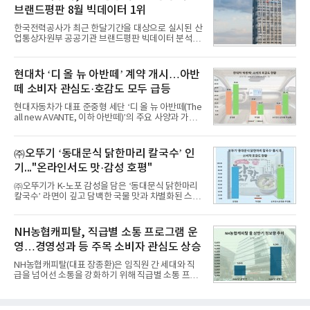
8월 7일까지 수집된 소비자 빅데이터 10,074,233건
브랜드평판 8월 빅데이터 1위
을 분석한 결과, 메가스터디교육이 브랜드평판지수
1,710,926을 기록하며 8월 1위에 올랐다고 밝혔다.
한국전력공사가 최근 한달기간을 대상으로 실시된 산
분석에 활용된 빅데이터는 지난 7월(9,491,206건) 대
업통상자원부 공공기관 브랜드평판 빅데이터 분석에
비 6.14% 증가한 수치로, 교육서비스 상장기업 브랜
서 1위를 차지했다. 한국가스공사와 한국수력원자력
드에 대한 소비자 관심이 확대됐다.연구소에 따르면 8
이 순으로 뒤를 이었다.7일 한국기업평판연구소(소장
월 교육서비스 상장기업 브랜드평판 순위는 메가스터
구창환)는 산업통상자원부 공공기관 41개 브랜드를
현대차 ‘디 올 뉴 아반떼’ 계약 개시…아반
디교육, 대교, 디지
대상으로 지난 7월 7일부터 8월 7일까지 수집된 소비
떼 소비자 관심도·호감도 모두 급등
자 빅데이터 91,102,549건을 분석한 결과, 한국전력
공사가 브랜드평판지수 10,670,633을 기록하며 8월
현대자동차가 대표 준중형 세단 ‘디 올 뉴 아반떼(The
1위에 올랐다고 밝혔다. 분석에 활용된 빅데이터는 지
all new AVANTE, 이하 아반떼)’의 주요 사양과 가격
난 7월(88,893,823건) 대비 2.48% 증가한 수치다.연
을 공개하고 5일부터 계약을 시작한다고 밝혔다.아반
구소에 따르면 8월 산업통상자원부 공공기관 브랜드
떼는 6년 만에 선보이는 8세대 완전변경 모델로, ▲정
평판 30위 순위는 한국전력공사, 한국가스공사, 한국
교한 선과 면을 중심으로 완성한 파격적인 디자인 ▲
㈜오뚜기 ‘동대문식 닭한마리 칼국수’ 인
수력원자력, 한국석
과거 중형 세단 수준으로 확대된 차체 제원 ▲글로벌
기..."온라인서도 맛·감성 호평"
최고 수준의 안전성 ▲성능과 효율을 동시에 높인 주
행 완성도 ▲첨단 편의 및 디지털 사양 적용 등을 통해
㈜오뚜기가 K-노포 감성을 담은 ‘동대문식 닭한마리
글로벌 준중형 세단의 새로운 기준을 세웠다.아반떼
칼국수’ 라면이 깊고 담백한 국물 맛과 차별화된 스토
는 가솔린 2.0과 1.6 하이브리드 두 가지 파워트레인
리로 출시 초기부터 높은 인기를 얻고 있다고 4일 밝
과 모던, 프리미엄, 인스퍼레이션 세 가지 트림으로
혔다.‘동대문식 닭한마리 칼국수’는 예상을 뛰어넘는
운영된다.◆ 디자인·공간·안전·성능 전반에서 차급을
소비자 호응에 힘입어 지난 7월 13일 첫 선을 보인 지
NH농협캐피탈, 직급별 소통 프로그램 운
넘
단 18일 만에 누적 판매량 50만 개를 돌파하는 성과를
영…경영성과 등 주목 소비자 관심도 상승
거두었다.이번 신제품은 개발진이 전국의 닭한마리
전문점을 직접 찾아 다니며 최적의 육수 비율을 완성
NH농협캐피탈(대표 장종환)은 임직원 간 세대와 직
했다. 자극적이지 않으면서도 깊은 닭육수에 마늘의
급을 넘어선 소통을 강화하기 위해 직급별 소통 프로
개운한 풍미를 더했으며, 국물이 잘 배어들면서도 쫄
그램'너하(NH)고, 나하(NH)고, NH GO!'를 지난 27일
깃한 식감이 살아있는 칼국수 면발을 정교하게 구현
부터 30일까지 서울 원센티널 NH농협캐피탈타워 22
했다는게 회사측의 설명이다.실제 현장 시식 행사에
층에서 운영했다고 31일 밝혔다.이번 프로그램은 경