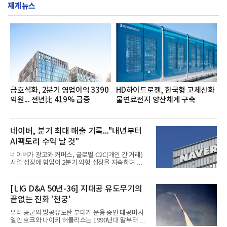
서도
재계뉴스
영지원부 홍보팀과 2026년 새로이(e)＊가 공동 주관
했으며, ▲팀장·부장(7.27), ▲계장·주임(7.28), ▲과
장·차장(7.29), ▲대리(7.30) 등 직급별로 총 4회에 걸
쳐 진행됐다.참고로 새로이(e)는 NH농협캐피탈 MZ
세대들로(과장~계장) 구성된 자율 참여조직으로, 조
직문화 혁신과 업무 효율성 향상을 위한 다양한 활동
을 추진하며,새로운 변화와 이로운 영향력을 조직전
반에 전파하는 역할
금호석화, 2분기 영업이익 3390
HD하이드로젠, 한국형 고체산화
억원... 전년比 419% 급증
물연료전지 양산체계 구축
네이버, 분기 최대 매출 기록..."내년부터
AI팩토리 수익 날 것"
네이버가 광고와 커머스, 글로벌 C2C(개인 간 거래)
사업 성장에 힘입어 2분기 외형 성장을 지속하며 역대
최대 매출을 기록했다. AI 검색 서비스 'AI 탭'의 이용
자 증가와 엔비디아와 추진하는 AI 팩토리를 앞세워
AI 수익화에도 속도를 내고 있다.네이버는 올해 2분기
[LIG D&A 50년-36] 지대공 유도무기의
연결 기준 매출 3조3888억원, 영업이익 5203억원을
끝없는 진화 '천궁'
기록했다고 7일 밝혔다. 매출은 광고·커머스 등 핵심
사업과 글로벌 C2C 성장에 힘입어 전년 동기 대비
우리 공군의 방공유도탄 부대가 운용 중인 대공미사
16.2% 증가한 분기 최대 매출을 기록했다. 반면 영업
일인 호크와 나이키 허큘리스는 1990년대 말부터 성
이익은 AI 인프라 투자 영향으로 0.2% 감소했다.사업