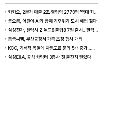
카카오, 2분기 매출 2조·영업익 2770억 '역대 최대'..."플랫폼 사업 전반 고른 성장"
코오롱, 어린이·AI와 함께 기후위기 도시 해법 찾다
삼성전자, 갤럭시 Z 폴드8·플립8 7일 출시...갤럭시워치 울트라2·워치9도 출격
동국씨엠, 부산공장서 가족 초청 행사 개최
KCC, 기록적 폭염에 차열도료 문의 5배 증가…소비자 관심도 상승
삼성E&A, 공식 캐릭터 3총사 첫 돌잔치 열었다