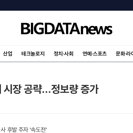
산업
테크놀로지
정치·사회
연예·스포츠
문화·라
 시장 공략…정보량 증가
사 후발 주자 '속도전'