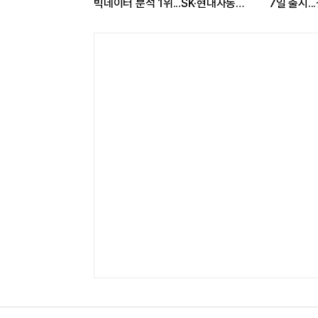
'..."플랫폼 사업
빅데이터 분석 1위...SK·현대자동차
7일 출시.
순
워치9도 