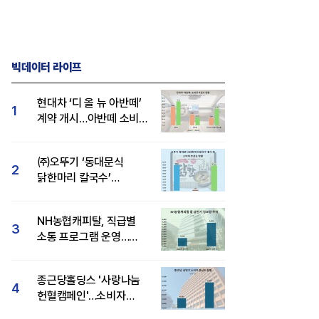
빅데이터 라이프
현대차 ‘디 올 뉴 아반떼’
1
계약 개시…아반떼 소비자
관심도·호감도 모두 급등
㈜오뚜기 ‘동대문식
2
닭한마리 칼국수’
인기..."온라인서도 맛·
감성 호평"
NH농협캐피탈, 직급별
3
소통 프로그램 운영…
경영성과 등 주목 소비자
관심도 상승
종근당홀딩스 '사랑나눔
4
헌혈캠페인'…소비자
관심도·호감도 모두 상승