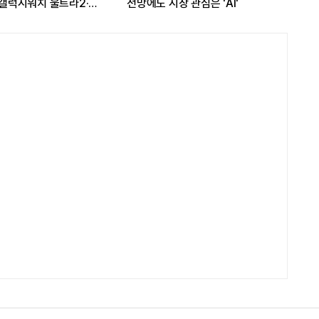
..갤럭시워치 울트라2·
전망에도 시장 관심은 'AI'
8배
출격