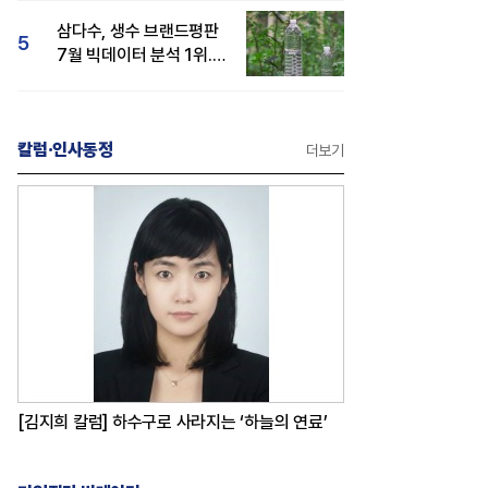
삼다수, 생수 브랜드평판
5
7월 빅데이터 분석 1위...
백산수·동원샘물 순
칼럼·인사동정
더보기
[김지희 칼럼] 하수구로 사라지는 ‘하늘의 연료’