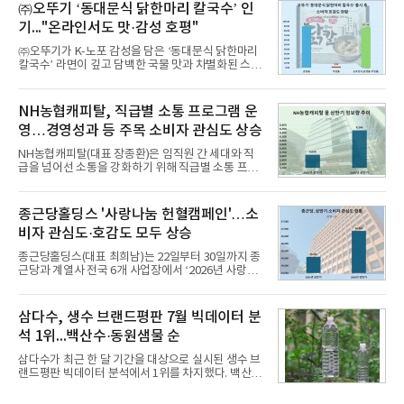
교한 선과 면을 중심으로 완성한 파격적인 디자인 ▲
㈜오뚜기 ‘동대문식 닭한마리 칼국수’ 인
과거 중형 세단 수준으로 확대된 차체 제원 ▲글로벌
기..."온라인서도 맛·감성 호평"
최고 수준의 안전성 ▲성능과 효율을 동시에 높인 주
행 완성도 ▲첨단 편의 및 디지털 사양 적용 등을 통해
㈜오뚜기가 K-노포 감성을 담은 ‘동대문식 닭한마리
글로벌 준중형 세단의 새로운 기준을 세웠다.아반떼
칼국수’ 라면이 깊고 담백한 국물 맛과 차별화된 스토
는 가솔린 2.0과 1.6 하이브리드 두 가지 파워트레인
리로 출시 초기부터 높은 인기를 얻고 있다고 4일 밝
과 모던, 프리미엄, 인스퍼레이션 세 가지 트림으로
혔다.‘동대문식 닭한마리 칼국수’는 예상을 뛰어넘는
운영된다.◆ 디자인·공간·안전·성능 전반에서 차급을
소비자 호응에 힘입어 지난 7월 13일 첫 선을 보인 지
NH농협캐피탈, 직급별 소통 프로그램 운
넘
단 18일 만에 누적 판매량 50만 개를 돌파하는 성과를
영…경영성과 등 주목 소비자 관심도 상승
거두었다.이번 신제품은 개발진이 전국의 닭한마리
전문점을 직접 찾아 다니며 최적의 육수 비율을 완성
NH농협캐피탈(대표 장종환)은 임직원 간 세대와 직
했다. 자극적이지 않으면서도 깊은 닭육수에 마늘의
급을 넘어선 소통을 강화하기 위해 직급별 소통 프로
개운한 풍미를 더했으며, 국물이 잘 배어들면서도 쫄
그램'너하(NH)고, 나하(NH)고, NH GO!'를 지난 27일
깃한 식감이 살아있는 칼국수 면발을 정교하게 구현
부터 30일까지 서울 원센티널 NH농협캐피탈타워 22
했다는게 회사측의 설명이다.실제 현장 시식 행사에
층에서 운영했다고 31일 밝혔다.이번 프로그램은 경
종근당홀딩스 '사랑나눔 헌혈캠페인'…소
서도
영지원부 홍보팀과 2026년 새로이(e)＊가 공동 주관
비자 관심도·호감도 모두 상승
했으며, ▲팀장·부장(7.27), ▲계장·주임(7.28), ▲과
장·차장(7.29), ▲대리(7.30) 등 직급별로 총 4회에 걸
종근당홀딩스(대표 최희남)는 22일부터 30일까지 종
쳐 진행됐다.참고로 새로이(e)는 NH농협캐피탈 MZ
근당과 계열사 전국 6개 사업장에서 ‘2026년 사랑나
세대들로(과장~계장) 구성된 자율 참여조직으로, 조
눔 헌혈캠페인’을 실시했다고 31일 밝혔다.이번 캠페
직문화 혁신과 업무 효율성 향상을 위한 다양한 활동
인은 장마와 폭염, 여름휴가 등으로 헌혈 참여가 줄어
을 추진하며,새로운 변화와 이로운 영향력을 조직전
드는 시기에 안정적 혈액 수급에 기여하고 생명나눔
삼다수, 생수 브랜드평판 7월 빅데이터 분
반에 전파하는 역할
문화를 확산하기 위해 마련됐다.캠페인은 종근당 천
석 1위...백산수·동원샘물 순
안공장을 시작으로 ▲효종연구소 ▲종근당바이오 안
산공장 ▲경보제약 아산본사 ▲종근당건강 당진공장
삼다수가 최근 한 달 기간을 대상으로 실시된 생수 브
▲종근당 본사 등 전국 6개 사업장에서 릴레이 방식
랜드평판 빅데이터 분석에서 1위를 차지했다. 백산수
으로 이어졌다.캠페인 기간에는 임직원의 참여를 독
와 동원샘물이 뒤를 이었다.31일 한국기업평판연구
려하기 위해 헌혈 퀴즈와 행운 복권 등 다양한 이벤트
소(소장 구창환)는 국내 소비자들에게 사랑받는 21개