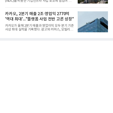
(AIDC)를 비롯한 기업인프라 사업 호조에 힘입어 역
사용 비중을 높이고 있으며, 같은 시기에 울산은
대 분기 최대 실적을 기록했다.LG유플러스는 2분기
42%, 군산은 53.1%에 이르게 된다.HD건설기계 국
연결 기준 영업수익 3조6949억원, 서비스수익 3조
내 사업장 전체의 재생에너지 전력 사용 비중은 현재
765억원, 영업이익 3445억원을 기록했다고 6일 밝혔
카카오, 2분기 매출 2조·영업익 2770억
22%에서 40.3%까지 높아질 전망이
다.영업수익은 단말 매출 감소 영향으로 전년 동기 대
'역대 최대'..."플랫폼 사업 전반 고른 성장"
비 3.9% 줄었지만, 서비스수익은 2.0% 증가했다. 영
업이익은 AI 데이터센터(AIDC) 사업 성장과 비용 효율
카카오가 올해 2분기 매출과 영업이익 모두 분기 기준
화에 힘입어 13.1% 늘며 역대 분기 최대치를 기록했
사상 최대 실적을 기록했다. 광고와 커머스, 모빌리
다. 서비스수익 대비 영업이익률은 11.2%로 1.1%포
티, 페이 등 플랫폼 사업이 고르게 성장하며 실적을 견
인트 상승했다.구체적으로 사업 성장 견인한 기업인
인했다.카카오는 6일 연결 기준 올해 2분기 매출 2조
프라 부문 수익은 4644억원으로 8.6% 증가했다. 이
985억원, 영업이익 2770억원을 기록했다고 밝혔다.
가운데 AIDC 매출은 코로케이
전년 동기 대비 매출은 9%, 영업이익은 36% 늘어난
수치다. 전년 동기 실적과 증가율은 카카오게임즈와
카카오헬스케어 관련 손익을 중단영업손익으로 반영
한 기준으로 산출됐다. 지난해 2분기 매출은 1조9175
억원, 영업이익은 2039억원이었다.플랫폼 부문 매출
은 1조2303억원으로 전년 동기 대비 17% 증가했다.
카카오톡 내 광고와 커머스 사업을 아우르는 톡비즈
매출은 6432억원