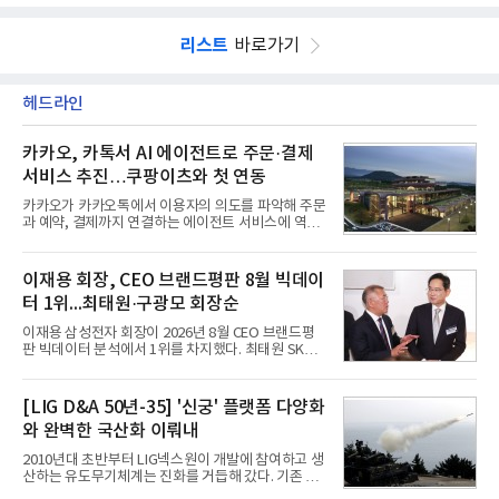
리스트
바로가기
헤드라인
카카오, 카톡서 AI 에이전트로 주문·결제
서비스 추진…쿠팡이츠와 첫 연동
카카오가 카카오톡에서 이용자의 의도를 파악해 주문
과 예약, 결제까지 연결하는 에이전트 서비스에 역량
을 집중한다. 음식 배달을 시작으로 커머스와 예약, 여
행 등으로 적용 범위를 넓혀 AI를 새로운 톡비즈 성장
축으로 만들겠다는 구상이다.정신아 카카오 대표는 6
이재용 회장, CEO 브랜드평판 8월 빅데이
일 열린 2분기 실적 발표 컨퍼런스콜에서 "AI는 톡비
터 1위...최태원·구광모 회장순
즈 성장 재점화의 핵심이자 주요 매출원으로 자리 잡
을 것"이라며 이같은 AI 사업 전략을 공개했다. 카카
이재용 삼성전자 회장이 2026년 8월 CEO 브랜드평
오는 이날 함께 발표한 2분기 연결 매출이 전년 동기
판 빅데이터 분석에서 1위를 차지했다. 최태원 SK그
대비 9% 증가한 2조985억원, 영업이익은 36% 늘어
룹 회장과 구광모 LG그룹 회장이 뒤를 이었다.6일 한
난 2770억원이라고 밝혔다. 매출과 영업이익 모두 분
국기업평판연구소(소장 구창환)는 빅데이터뉴스와
기 기준 역대 최대치다. 카카오는 플랫폼 부문 매출이
함께 60명의 CEO 브랜드를 대상으로 2026년 7월 6
[LIG D&A 50년-35] '신궁' 플랫폼 다양화
17% 증가하
일부터 8월 6일까지 수집된 소비자 빅데이터
와 완벽한 국산화 이뤄내
7,395,735건을 분석한 결과, 삼성 이재용 회장이 브
랜드평판지수 1,984,715를 기록하며 8월 1위에 올랐
2010년대 초반부터 LIG넥스원이 개발에 참여하고 생
다고 밝혔다. 분석에 활용된 빅데이터는 지난 7월
산하는 유도무기체계는 진화를 거듭해 갔다. 기존 무
(14,233,797건) 대비 48.04% 감소한 수치다.8월
기체계에 기반한 새로운 기능이 추가되기도 하고, 활