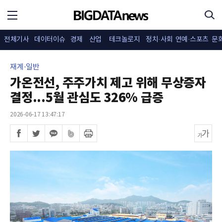
전체기사
데이터이슈
경제
산업
테크놀로지
정치·사회
연예·스포츠
문
재계·일반
가온전선, 주주가치 제고 위해 무상증자
결정...5월 관심도 326% 급증
2026-06-17 13:47:17