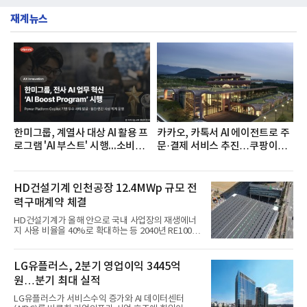
도 진행했다.종근당홀딩스는 임직원들이 기부한 헌혈
생수 브랜드를 대상으로 지난 6월 30일부터 7월 31일
증을 한국백혈병
재계뉴스
까지 수집된 소비자 빅데이터 3,702,555건을 분석한
결과, 삼다수가 브랜드평판지수 1,594,583을 기록하
며 7월 1위에 올랐다고 밝혔다. 분석에 활용된 빅데이
터는 지난 4월(3,435,836건) 대비 7.76% 증가한 수
치다.연구소에 따르면 7월 생수 브랜드평판 순위는 삼
다수, 백산수, 동원샘물, 스파클, 아이시스, 에비앙,
몽베스트, 크리스탈, 풀무원샘물, 평창수, 지리산수,
진로 석수,
한미그룹, 계열사 대상 AI 활용 프
카카오, 카톡서 AI 에이전트로 주
로그램 'AI 부스트' 시행...소비자
문·결제 서비스 추진…쿠팡이츠
관심도 증가
와 첫 연동
HD건설기계 인천공장 12.4MWp 규모 전
력구매계약 체결
HD건설기계가 올해 안으로 국내 사업장의 재생에너
지 사용 비율을 40%로 확대하는 등 2040년 RE100
달성에 속도를 내고 있다.HD건설기계는 최근 인천 사
업장에서 복수의 재생에너지 발전사업자와 총 12.4
MWp(메가와트피크) 규모의 전력구매계약(PPA)을
LG유플러스, 2분기 영업이익 3445억
체결했다고 6일 밝혔다.이번 계약으로 인천공장의 재
원…분기 최대 실적
생에너지 전력 사용 비중은 2027년 1월 기준, 기존
19%에서 43.9%로 두 배 이상 확대될 예정이다. HD
LG유플러스가 서비스수익 증가와 AI 데이터센터
건설기계는 국내 주요 사업장에서도 재생에너지 전력