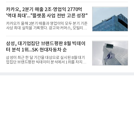
CEO 브랜드평판 30위 순위는 이재용, 최태원, 정의
용도가 떨어지는 재래식 무기를 새롭게 활용하는 방
선, 구광모, 신동빈, 박현주, 이해진, 정원주, 함영주,
안이 강구됐다. 또 핵심 구성품 국산화를 통해 수출상
카카오, 2분기 매출 2조·영업익 2770억
김승연, 이재현, 강호동, 김범수, 양종
의 제약을 해소하고자 노력했다. 이러한 LIG넥스원의
'역대 최대'..."플랫폼 사업 전반 고른 성장"
신기술 개발 성과가 집약된 무기체계가 바로 휴대용
지대공 유도무기 ‘신궁’이다.신궁은 이미 2009년 수
카카오가 올해 2분기 매출과 영업이익 모두 분기 기준
출을 위한 개량형 멀티런처 개발을 완료함으로써 기
사상 최대 실적을 기록했다. 광고와 커머스, 모빌리
능 다양화와 계열화 가능성을 선보인 바 있었다. 이번
티, 페이 등 플랫폼 사업이 고르게 성장하며 실적을 견
엔 기존 K-30 30mm 대공포 비호 체계에 신궁을 장착
인했다.카카오는 6일 연결 기준 올해 2분기 매출 2조
하는 개량사업, 일명 ‘비호복합’ 프로젝트가 2009년
985억원, 영업이익 2770억원을 기록했다고 밝혔다.
삼성, 대기업집단 브랜드평판 8월 빅데이
부터 진행됐
전년 동기 대비 매출은 9%, 영업이익은 36% 늘어난
터 분석 1위...SK·현대자동차 순
수치다. 전년 동기 실적과 증가율은 카카오게임즈와
카카오헬스케어 관련 손익을 중단영업손익으로 반영
삼성이 최근 한 달 기간을 대상으로 실시된 8월 대기
한 기준으로 산출됐다. 지난해 2분기 매출은 1조9175
업집단 브랜드평판 빅데이터 분석에서 1위를 차지했
억원, 영업이익은 2039억원이었다.플랫폼 부문 매출
다. SK와 현대자동차가 뒤를 이었다.6일 한국기업평
은 1조2303억원으로 전년 동기 대비 17% 증가했다.
판연구소(소장 구창환)는 66개 대기업집단 브랜드를
카카오톡 내 광고와 커머스 사업을 아우르는 톡비즈
대상으로 지난 7월 6일부터 8월 6일까지 수집된 소비
매출은 6432억원
자 빅데이터 110,494,413건을 분석한 결과, 삼성이
브랜드평판지수 15,185,511을 기록하며 8월 1위에
올랐다고 밝혔다. 분석에 활용된 빅데이터는 지난 7월
(198,188,813건) 대비 44.25% 감소한 수치다.연구소
에 따르면 8월 대기업집단 브랜드평판 30위 순위는
삼성, SK, 현대자동차, 두산, LG, 한화, 쿠팡, GS, 네
이버, 농협, 신세계 순이었다.이어 미래에셋, 롯데, 현
대백화점, 카카오