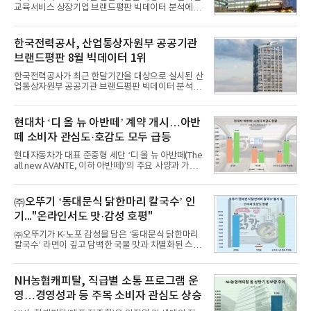
교육서비스 상장기업 브랜드평판 빅데이터 분석에서
1위를 차지했다. 대교와 디지털대상이 뒤를 이었다.7
일 한국기업평판연구소(소장 구창환)는 국내 교육서
비스 상장기업 브랜드를 대상으로 지난 7월 7일부터
한국전력공사, 산업통상자원부 공공기관
8월 7일까지 수집된 소비자 빅데이터 10,074,233건
브랜드평판 8월 빅데이터 1위
을 분석한 결과, 메가스터디교육이 브랜드평판지수
1,710,926을 기록하며 8월 1위에 올랐다고 밝혔다.
한국전력공사가 최근 한달기간을 대상으로 실시된 산
분석에 활용된 빅데이터는 지난 7월(9,491,206건) 대
업통상자원부 공공기관 브랜드평판 빅데이터 분석에
비 6.14% 증가한 수치로, 교육서비스 상장기업 브랜
서 1위를 차지했다. 한국가스공사와 한국수력원자력
드에 대한 소비자 관심이 확대됐다.연구소에 따르면 8
이 순으로 뒤를 이었다.7일 한국기업평판연구소(소장
월 교육서비스 상장기업 브랜드평판 순위는 메가스터
구창환)는 산업통상자원부 공공기관 41개 브랜드를
현대차 ‘디 올 뉴 아반떼’ 계약 개시…아반
디교육, 대교, 디지
대상으로 지난 7월 7일부터 8월 7일까지 수집된 소비
떼 소비자 관심도·호감도 모두 급등
자 빅데이터 91,102,549건을 분석한 결과, 한국전력
공사가 브랜드평판지수 10,670,633을 기록하며 8월
현대자동차가 대표 준중형 세단 ‘디 올 뉴 아반떼(The
1위에 올랐다고 밝혔다. 분석에 활용된 빅데이터는 지
all new AVANTE, 이하 아반떼)’의 주요 사양과 가격
난 7월(88,893,823건) 대비 2.48% 증가한 수치다.연
을 공개하고 5일부터 계약을 시작한다고 밝혔다.아반
구소에 따르면 8월 산업통상자원부 공공기관 브랜드
떼는 6년 만에 선보이는 8세대 완전변경 모델로, ▲정
평판 30위 순위는 한국전력공사, 한국가스공사, 한국
교한 선과 면을 중심으로 완성한 파격적인 디자인 ▲
㈜오뚜기 ‘동대문식 닭한마리 칼국수’ 인
수력원자력, 한국석
과거 중형 세단 수준으로 확대된 차체 제원 ▲글로벌
기..."온라인서도 맛·감성 호평"
최고 수준의 안전성 ▲성능과 효율을 동시에 높인 주
행 완성도 ▲첨단 편의 및 디지털 사양 적용 등을 통해
㈜오뚜기가 K-노포 감성을 담은 ‘동대문식 닭한마리
글로벌 준중형 세단의 새로운 기준을 세웠다.아반떼
칼국수’ 라면이 깊고 담백한 국물 맛과 차별화된 스토
는 가솔린 2.0과 1.6 하이브리드 두 가지 파워트레인
리로 출시 초기부터 높은 인기를 얻고 있다고 4일 밝
과 모던, 프리미엄, 인스퍼레이션 세 가지 트림으로
혔다.‘동대문식 닭한마리 칼국수’는 예상을 뛰어넘는
운영된다.◆ 디자인·공간·안전·성능 전반에서 차급을
소비자 호응에 힘입어 지난 7월 13일 첫 선을 보인 지
NH농협캐피탈, 직급별 소통 프로그램 운
넘
단 18일 만에 누적 판매량 50만 개를 돌파하는 성과를
영…경영성과 등 주목 소비자 관심도 상승
거두었다.이번 신제품은 개발진이 전국의 닭한마리
전문점을 직접 찾아 다니며 최적의 육수 비율을 완성