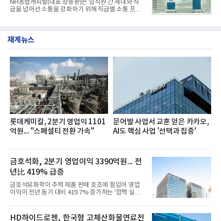
NH농협캐피탈(대표 장종환)은 임직원 간 세대와 직
했다. 자극적이지 않으면서도 깊은 닭육수에 마늘의
급을 넘어선 소통을 강화하기 위해 직급별 소통 프로
개운한 풍미를 더했으며, 국물이 잘 배어들면서도 쫄
그램'너하(NH)고, 나하(NH)고, NH GO!'를 지난 27일
깃한 식감이 살아있는 칼국수 면발을 정교하게 구현
부터 30일까지 서울 원센티널 NH농협캐피탈타워 22
했다는게 회사측의 설명이다.실제 현장 시식 행사에
층에서 운영했다고 31일 밝혔다.이번 프로그램은 경
서도
재계뉴스
영지원부 홍보팀과 2026년 새로이(e)＊가 공동 주관
했으며, ▲팀장·부장(7.27), ▲계장·주임(7.28), ▲과
장·차장(7.29), ▲대리(7.30) 등 직급별로 총 4회에 걸
쳐 진행됐다.참고로 새로이(e)는 NH농협캐피탈 MZ
세대들로(과장~계장) 구성된 자율 참여조직으로, 조
직문화 혁신과 업무 효율성 향상을 위한 다양한 활동
을 추진하며,새로운 변화와 이로운 영향력을 조직전
반에 전파하는 역할
롯데케미칼, 2분기 영업익 1101
문어발 사업서 교훈 얻은 카카오,
억원... "스페셜티 전환 가속"
AI도 핵심 사업 '선택과 집중'
금호석화, 2분기 영업이익 3390억원... 전
년比 419% 급증
금호석유화학이 주력 제품 판매 호조에 힘입어 영업
이익이 전년 동기 대비 419.7% 증가하는 '깜짝 실
적'을 냈다. 금호석유화학은 연결 기준 올해 2분기 영
업이익이 3390억원으로 지난해 동기보다 419.7% 증
가한 것으로 잠정 집계됐다고 7일 공시했다.매출은 2
HD하이드로젠, 한국형 고체산화물연료전