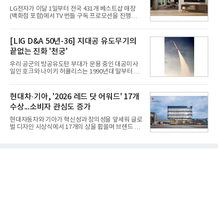
고 있다.7일 SK텔레콤에 따르면 회사는 올해 2분기
LG전자가 이달 1일부터 전국 431개 베스트샵 매장
연결 기준 매출 4조 3591억원, 영업이익 5660억원을
(백화점 포함)에서 TV 번들 구독 프로모션을 진행하고
기록했다. 매출은 전년 동기 대비 0.5%, 영업이익은
있다. 대형 TV 구독 시 스탠바이미2 구독료를 반값 할
67.3% 증가한 수치다. AI DC 사업의 성장에 더해 수
인해주는 프로모션이다.대상 제품은 65·77·83형 올
익성 중심 경영, 그리고 지난해 발생한 일회성 비용에
레드, 75·86·100형 마이크로 RGB, 75·86형 미니
[LIG D&A 50년-36] 지대공 유도무기의
따른 기저효과가 실
RGB 등 거실용 TV로 인기가 높은 베스트셀러 TV 20
끝없는 진화 '천궁'
개 모델이며, 동시 구독 계약 시 스탠바이미2(모델명
27LX6TPGA) 구독료를 50% 할인 받을 수 있다. 프로
우리 공군의 방공유도탄 부대가 운용 중인 대공미사
모션 대상 모델과 혜택, 구독료 등 프로모션 세부 사항
일인 호크와 나이키 허큘리스는 1990년대 말부터 성
은 베스트샵 판매 매니저에게 문의하면 자세히 안내
능 면에서 한계를 보이기 시작했다. 이에 따라 정부는
받을 수 있다.LG TV를 구독으로 이용하면 최대 6년까
기존 미사일체계를 대체할 중고도 및 중거리 대공미
지 구독 계약기간 내 무상 A/S를 받을 수 있으며, 이사
사일을 개발하기로 결정했다.처음 KM-SAM 사업으로
현대차·기아, '2026 레드 닷 어워드' 17개
등으로 이전
불린 이 사업의 명칭은 호크(Iron Hawk, 철매)를 대체
수상...소비자 관심도 증가
한다는 의미에서 ‘철매Ⅱ’ 로 정해졌다. 철매Ⅱ 개발
사업은 미사일체계 완성 후인 2011년 ‘천궁(天弓)’으
현대자동차와 기아가 혁신성과 창의성을 앞세워 글로
로 다시 장비명이 바뀌었다. 17개 업체와 관련 기관이
벌 디자인 시상식에서 17개의 상을 휩쓸며 브랜드 경
참여한 가운데 LIG 넥스원은 탐색 개발에서 체계개발
쟁력을 다시 한번 입증했다.현대자동차·기아는 '2026
완료까지 모든 과정에 참여했다. 1976년 호크 미사일
레드 닷 어워드: 브랜드 & 커뮤니케이션 디자인 부문
창정비 업체로 출발했던 회사가 호크 대체 유도무기
(Red Dot Design Award: Brand &
인 천궁
Communication Design)'에서 최우수상 2개, 본상
15개를 수상했다고 7일 밝혔다.'레드 닷 어워드'는 독
일 iF, 미국 IDEA와 함께 세계 3대 디자인 시상식으로
손꼽히는 세계 최대 규모의 디자인 공모전이다. 독일
노르트라인 베스트팔렌 디자인센터(Design
Zentrum Nordrhein Westfalen)가 주관해 매년 ▲
제품 디자인 ▲브랜드 & 커뮤니케이션 디자인 ▲디
자인 콘셉트 각 부문에서 우수한