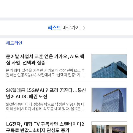
리스트
바로가기
헤드라인
문어발 사업서 교훈 얻은 카카오, AI도 핵
심 사업 '선택과 집중'
분기 최대 실적을 기록한 카카오가 성장 전략으로 추
진하는 인공지능(AI) 사업에서도 ‘선택과 집중’ 기조
를 강화하고 있다. 경쟁사들이 AI 데이터센터 등 인프
라 투자에 나서는 것과 달리, 카카오는 ‘카카오톡’이
라는 플랫폼 경쟁력을 활용한 AI 에이전트 서비스에
SK텔레콤 15GW AI 인프라 꿈꾼다…통신
집중하는 전략이다. 과거 무리한 사업 확장 과정에서
넘어 AI DC 패권 도전
겪었던 시행착오를 되풀이하지 않고 핵심 역량에 집
중하겠다는 취지로 풀이된다.7일 업계에 따르면 카카
SK텔레콤이 미래 성장동력으로 낙점한 인공지능 데
오는 올해 2분기 연결 기준 매출 2조985억원, 영업이
이터센터(AI DC) 사업에 속도를 내고 있다. 올 2분기
익 2770억원을 기록했다. 전년 동기 대비 매출과 영업
AI 데이터센터 매출이 90% 이상 급증한 데 이어, 오
이익은 각각 9%, 36% 증가해 모두 분기 기준 역대
는 2035년까지 총 15GW(기가와트) 규모의 AI DC를
최대치다. 상반기 기준 매출은 4조405억원, 영업이익
구축하겠다는 대형 청사진을 제시하면서다. 이에 따
LG전자, 대형 TV 구독하면 스탠바이미2
은 4884억
라 경쟁 구도 역시 이동통신사인 KT, LG유플러스를
구독료 반값...소비자 관심도 증가
넘어 네이버, 삼성SDS 등 IT 인프라 기업으로 확장되