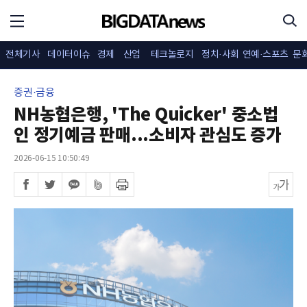
전체기사
데이터이슈
경제
산업
테크놀로지
정치·사회
연예·스포츠
문
증권·금융
NH농협은행, 'The Quicker' 중소법
인 정기예금 판매...소비자 관심도 증가
2026-06-15 10:50:49