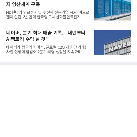
조2682억원으로 지난해 동기 대비 27.9% 증가했다.
지 양산체계 구축
순이익은 3004억원으로 420.4% 늘었다.이번 호실적
은 주력 제품인 NB라텍스와 합성수지 판매 호조가 견
HD현대의 연료전지 및 수전해 전문기업 HD하이드로
인한 것으로 풀이된다. 미국의 중국산 의료용 고무장
젠이 설립 2년 만에 한국형 고체산화물연료전지
갑 관세 인상 이후 동남아 장갑업체의 가동률이 높아
(SOFC, Solid Oxide Fuel Cell) 양산체계를 구축하고
지면서 NB라텍스 수요가 증가했고, 원재료인 부타디
본격적인 시장 공략에 나선다.HD하이드로젠은 최근
엔(BD) 가격 상승분을 제품 가격에 반영하면서 수익
한국전기안전공사(KESCO)로부터 SOFC 발전설비
네이버, 분기 최대 매출 기록..."내년부터
성이 개선됐다.금호석유
‘HD250’과 ‘HD300’, 제조시설에 대한 사용전검사를
AI팩토리 수익 날 것"
완료하고 제품 양산체계 구축했다고 밝혔다.HD250
과 HD300은 각각 249kW급과 285kW급의 중소형 발
네이버가 광고와 커머스, 글로벌 C2C(개인 간 거래)
전용 SOFC 제품이다. 이번 검사를 통해 HD하이드로
사업 성장에 힘입어 2분기 외형 성장을 지속하며 역대
젠은 제품과 제조시설의 전기설비 안전성과 적합성을
최대 매출을 기록했다. AI 검색 서비스 'AI 탭'의 이용
확인받으면서 안정적인 제품 생산과 공급을 위한 기
자 증가와 엔비디아와 추진하는 AI 팩토리를 앞세워
반을 마련했다고 설명했다.SOFC는 600~1000℃의
AI 수익화에도 속도를 내고 있다.네이버는 올해 2분기
고온에서 작동하는 고효율 친환경 발
연결 기준 매출 3조3888억원, 영업이익 5203억원을
기록했다고 7일 밝혔다. 매출은 광고·커머스 등 핵심
사업과 글로벌 C2C 성장에 힘입어 전년 동기 대비
16.2% 증가한 분기 최대 매출을 기록했다. 반면 영업
이익은 AI 인프라 투자 영향으로 0.2% 감소했다.사업
별 매출은 네이버 플랫폼 1조9022억원, 파이낸셜 플
랫폼 4707억원, 글로벌 도전 1조159억원이다.네이버
플랫폼은