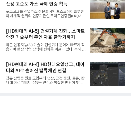
산용 고순도 가스 국제 인증 획득
포스코그룹 산업가스 전문회사인 포스코에어솔루션
이 세계적 권위의 인증기관인 로이드인증원(LRQA)
으로부터 아시아 지역 최초로 항공우주 및 방산용 고
순도 희귀가스 제조 분야 국제공인 인증인 ‘항공우주·
방산 품질경영시스템(AS9100D)’을 획득했다.포스코
[HD현대의 AI-5] 건설기계 진화…스마트
에어솔루션은 6일 서울 포스코센터에서 김대연 포스
안전 기술부터 무인 자율 굴착기까지
코에어솔루션 대표, 이일형 로이드인증원(LRQA) 한
국지사 대표 등이 참석한 가운데 ‘항공우주·방산 품질
최근 인공지능(AI) 기술이 건설기계 분야에 빠르게 적
경영시스템(AS9100D)’ 인증수여식을 가졌다고 밝혔
용되며 현장 작업 방식에 변화를 이끌고 있다. 특히 무
다.포스코에어솔루션이 획득한 AS9100D는 국제 품
인 자율화 기술은 작업 효율을 획기적으로 높이며 스
질경영시스템 표준(ISO 9001)을 기반으로 항공우주
마트 건설 현장 구현을 앞당기고 있다.HD현대사이트
및 방위산업의 엄격한 특수 요구사항을 반영한 글로
솔루션은 최근 스위스 건설 현장에서 무인 자율 굴착
[HD현대의 AI-4] HD현대오일뱅크, 데이
벌 표준이다. 특히 미세
기를 투입했다. 실제 공사를 진행한 것은 처음으로, 건
터와 AI로 흩어진 밸류체인 연결
설장비 자율화 기술의 새로운 이정표를 제시했다.이
번에 투입된 무인 자율 굴착기는 유럽 대형 건설그룹
정유 산업은 원료 도입부터 생산, 공정 운전, 물류, 판
키바그(KIBAG)의 스위스 투겐 지역 건설 프로젝트에
매에 이르기까지 수많은 변수와 복잡한 판단이 맞물
서 깊이 3m, 폭 12m, 길이 1km 규모의 토목 공사를
리는 구조를 갖고 있다. 작은 변화 하나가 전체 수익성
수행할 예정이다. 해당 장비에는 HD건설기계의 22t
과 운영 효율에 직접적인 영향을 미치는 만큼, 데이터
급 굴착기를 기반으로 HD현대사이트솔루션의 스마
를 얼마나 빠르고 정확하게 연결하고 활용하느냐가
트 굴착기 플랫폼
기업경쟁력을 좌우하는 핵심 요소로 떠오르고 있다.
이러한 환경 속에서 HD현대오일뱅크는 인공지능(AI)
을 단순한 업무 자동화 도구로 보지 않고, 정유사의 밸
류체인(Value Chain) 전반을 연결하고 최적화하는 핵
심 기반으로 활용하고 있다.원유 선택과 도입, 생산계
획, 제품 운영, 물류와 수급, 공정 운전에 이르기까지
각 업무를 개별적으로 바라보는 것이 아니라, 하나의