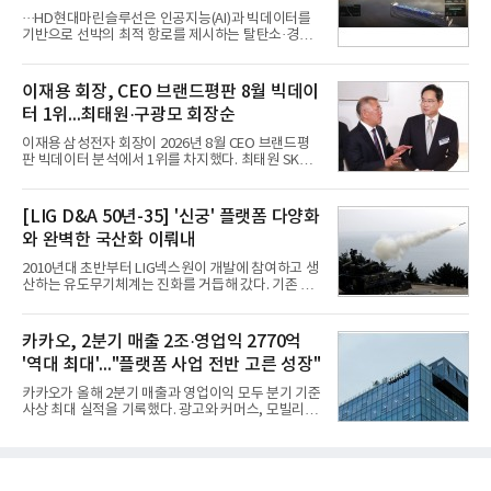
을 것"이라며 이같은 AI 사업 전략을 공개했다. 카카
···HD현대마린슬루선은 인공지능(AI)과 빅데이터를
오는 이날 함께 발표한 2분기 연결 매출이 전년 동기
기반으로 선박의 최적 항로를 제시하는 탈탄소·경제
대비 9% 증가한 2조985억원, 영업이익은 36% 늘어
운항 솔루션 ‘오션와이즈’를 운영하고 있다. 별도의
난 2770억원이라고 밝혔다. 매출과 영업이익 모두 분
장비 설치 없이 일고리즘 만으로 선박의 탄소 배출량
기 기준 역대 최대치다. 카카오는 플랫폼 부문 매출이
을 모니터링 및 예측하며, 연료 소비를 최소화하는 운
이재용 회장, CEO 브랜드평판 8월 빅데이
17% 증가하
항 가이드라인을 제공한다.오션와이즈의 핵심 기능은
터 1위...최태원·구광모 회장순
CI(탄소집약도지수) 실시간 관리 예측, 시 기반 최적
항로 추천, 선단 관리 등이다. HD현대오일뱅크와의
이재용 삼성전자 회장이 2026년 8월 CEO 브랜드평
실증에서는 총 13개 구간, 10만6000km 항해를 통해
판 빅데이터 분석에서 1위를 차지했다. 최태원 SK그
평균 5.3%의 연료 질감 효과를 입증했다. 이는 연간 1
룹 회장과 구광모 LG그룹 회장이 뒤를 이었다.6일 한
만t의 연료를 사용하는 선박 1척 기준 약 3억5000만
국기업평판연구소(소장 구창환)는 빅데이터뉴스와
원의 비용 절감에 해당한다.주목할 점은 오션와이즈
함께 60명의 CEO 브랜드를 대상으로 2026년 7월 6
[LIG D&A 50년-35] '신궁' 플랫폼 다양화
의 핵심
일부터 8월 6일까지 수집된 소비자 빅데이터
와 완벽한 국산화 이뤄내
7,395,735건을 분석한 결과, 삼성 이재용 회장이 브
랜드평판지수 1,984,715를 기록하며 8월 1위에 올랐
2010년대 초반부터 LIG넥스원이 개발에 참여하고 생
다고 밝혔다. 분석에 활용된 빅데이터는 지난 7월
산하는 유도무기체계는 진화를 거듭해 갔다. 기존 무
(14,233,797건) 대비 48.04% 감소한 수치다.8월
기체계에 기반한 새로운 기능이 추가되기도 하고, 활
CEO 브랜드평판 30위 순위는 이재용, 최태원, 정의
용도가 떨어지는 재래식 무기를 새롭게 활용하는 방
선, 구광모, 신동빈, 박현주, 이해진, 정원주, 함영주,
안이 강구됐다. 또 핵심 구성품 국산화를 통해 수출상
카카오, 2분기 매출 2조·영업익 2770억
김승연, 이재현, 강호동, 김범수, 양종
의 제약을 해소하고자 노력했다. 이러한 LIG넥스원의
'역대 최대'..."플랫폼 사업 전반 고른 성장"
신기술 개발 성과가 집약된 무기체계가 바로 휴대용
지대공 유도무기 ‘신궁’이다.신궁은 이미 2009년 수
카카오가 올해 2분기 매출과 영업이익 모두 분기 기준
출을 위한 개량형 멀티런처 개발을 완료함으로써 기
사상 최대 실적을 기록했다. 광고와 커머스, 모빌리
능 다양화와 계열화 가능성을 선보인 바 있었다. 이번
티, 페이 등 플랫폼 사업이 고르게 성장하며 실적을 견
엔 기존 K-30 30mm 대공포 비호 체계에 신궁을 장착
인했다.카카오는 6일 연결 기준 올해 2분기 매출 2조
하는 개량사업, 일명 ‘비호복합’ 프로젝트가 2009년
985억원, 영업이익 2770억원을 기록했다고 밝혔다.
부터 진행됐
전년 동기 대비 매출은 9%, 영업이익은 36% 늘어난