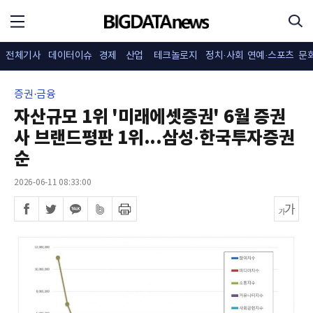
전체기사
데이터이슈
경제
산업
테크놀로지
정치·사회
연예·스포츠
문
증권·금융
자산규모 1위 '미래에셋증권' 6월 증권
사 브랜드평판 1위...삼성·한국투자증권
순
2026-06-11 08:33:00