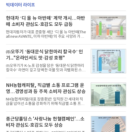
빅데이터 라이프
현대차 ‘디 올 뉴 아반떼’ 계약 개시…아반
떼 소비자 관심도·호감도 모두 급등
현대자동차가 대표 준중형 세단 ‘디 올 뉴 아반떼(The
all new AVANTE, 이하 아반떼)’의 주요 사양과 가격
을 공개하고 5일부터 계약을 시작한다고 밝혔다.아반
떼는 6년 만에 선보이는 8세대 완전변경 모델로, ▲정
교한 선과 면을 중심으로 완성한 파격적인 디자인 ▲
㈜오뚜기 ‘동대문식 닭한마리 칼국수’ 인
과거 중형 세단 수준으로 확대된 차체 제원 ▲글로벌
기..."온라인서도 맛·감성 호평"
최고 수준의 안전성 ▲성능과 효율을 동시에 높인 주
행 완성도 ▲첨단 편의 및 디지털 사양 적용 등을 통해
㈜오뚜기가 K-노포 감성을 담은 ‘동대문식 닭한마리
글로벌 준중형 세단의 새로운 기준을 세웠다.아반떼
칼국수’ 라면이 깊고 담백한 국물 맛과 차별화된 스토
는 가솔린 2.0과 1.6 하이브리드 두 가지 파워트레인
리로 출시 초기부터 높은 인기를 얻고 있다고 4일 밝
과 모던, 프리미엄, 인스퍼레이션 세 가지 트림으로
혔다.‘동대문식 닭한마리 칼국수’는 예상을 뛰어넘는
운영된다.◆ 디자인·공간·안전·성능 전반에서 차급을
소비자 호응에 힘입어 지난 7월 13일 첫 선을 보인 지
NH농협캐피탈, 직급별 소통 프로그램 운
넘
단 18일 만에 누적 판매량 50만 개를 돌파하는 성과를
영…경영성과 등 주목 소비자 관심도 상승
거두었다.이번 신제품은 개발진이 전국의 닭한마리
전문점을 직접 찾아 다니며 최적의 육수 비율을 완성
NH농협캐피탈(대표 장종환)은 임직원 간 세대와 직
했다. 자극적이지 않으면서도 깊은 닭육수에 마늘의
급을 넘어선 소통을 강화하기 위해 직급별 소통 프로
개운한 풍미를 더했으며, 국물이 잘 배어들면서도 쫄
그램'너하(NH)고, 나하(NH)고, NH GO!'를 지난 27일
깃한 식감이 살아있는 칼국수 면발을 정교하게 구현
부터 30일까지 서울 원센티널 NH농협캐피탈타워 22
했다는게 회사측의 설명이다.실제 현장 시식 행사에
층에서 운영했다고 31일 밝혔다.이번 프로그램은 경
종근당홀딩스 '사랑나눔 헌혈캠페인'…소
서도
영지원부 홍보팀과 2026년 새로이(e)＊가 공동 주관
비자 관심도·호감도 모두 상승
했으며, ▲팀장·부장(7.27), ▲계장·주임(7.28), ▲과
장·차장(7.29), ▲대리(7.30) 등 직급별로 총 4회에 걸