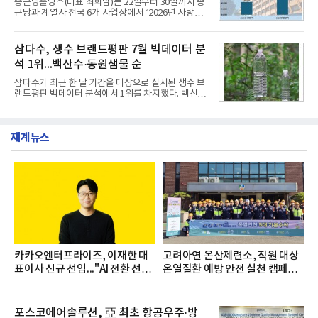
종근당홀딩스(대표 최희남)는 22일부터 30일까지 종
쳐 진행됐다.참고로 새로이(e)는 NH농협캐피탈 MZ
근당과 계열사 전국 6개 사업장에서 ‘2026년 사랑나
세대들로(과장~계장) 구성된 자율 참여조직으로, 조
눔 헌혈캠페인’을 실시했다고 31일 밝혔다.이번 캠페
직문화 혁신과 업무 효율성 향상을 위한 다양한 활동
인은 장마와 폭염, 여름휴가 등으로 헌혈 참여가 줄어
을 추진하며,새로운 변화와 이로운 영향력을 조직전
드는 시기에 안정적 혈액 수급에 기여하고 생명나눔
삼다수, 생수 브랜드평판 7월 빅데이터 분
반에 전파하는 역할
문화를 확산하기 위해 마련됐다.캠페인은 종근당 천
석 1위...백산수·동원샘물 순
안공장을 시작으로 ▲효종연구소 ▲종근당바이오 안
산공장 ▲경보제약 아산본사 ▲종근당건강 당진공장
삼다수가 최근 한 달 기간을 대상으로 실시된 생수 브
▲종근당 본사 등 전국 6개 사업장에서 릴레이 방식
랜드평판 빅데이터 분석에서 1위를 차지했다. 백산수
으로 이어졌다.캠페인 기간에는 임직원의 참여를 독
와 동원샘물이 뒤를 이었다.31일 한국기업평판연구
려하기 위해 헌혈 퀴즈와 행운 복권 등 다양한 이벤트
소(소장 구창환)는 국내 소비자들에게 사랑받는 21개
도 진행했다.종근당홀딩스는 임직원들이 기부한 헌혈
생수 브랜드를 대상으로 지난 6월 30일부터 7월 31일
증을 한국백혈병
재계뉴스
까지 수집된 소비자 빅데이터 3,702,555건을 분석한
결과, 삼다수가 브랜드평판지수 1,594,583을 기록하
며 7월 1위에 올랐다고 밝혔다. 분석에 활용된 빅데이
터는 지난 4월(3,435,836건) 대비 7.76% 증가한 수
치다.연구소에 따르면 7월 생수 브랜드평판 순위는 삼
다수, 백산수, 동원샘물, 스파클, 아이시스, 에비앙,
몽베스트, 크리스탈, 풀무원샘물, 평창수, 지리산수,
진로 석수,
카카오엔터프라이즈, 이재한 대
고려아연 온산제련소, 직원 대상
표이사 신규 선임..."AI 전환 선
온열질환 예방 안전 실천 캠페인
도"
실시
포스코에어솔루션, 亞 최초 항공우주·방