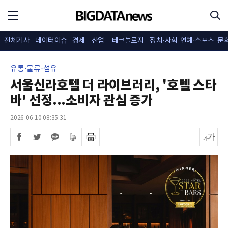
전체기사
데이터이슈
경제
산업
테크놀로지
정치·사회
연예·스포츠
문
유통·물류·섬유
서울신라호텔 더 라이브러리, '호텔 스타
바' 선정...소비자 관심 증가
2026-06-10 08:35:31