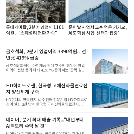
을 추진하며,새로운 변화와 이로운 영향력을 조직전
반에 전파하는 역할
롯데케미칼, 2분기 영업익 1101
문어발 사업서 교훈 얻은 카카오,
억원... "스페셜티 전환 가속"
AI도 핵심 사업 '선택과 집중'
금호석화, 2분기 영업이익 3390억원... 전
년比 419% 급증
금호석유화학이 주력 제품 판매 호조에 힘입어 영업
이익이 전년 동기 대비 419.7% 증가하는 '깜짝 실
적'을 냈다. 금호석유화학은 연결 기준 올해 2분기 영
업이익이 3390억원으로 지난해 동기보다 419.7% 증
가한 것으로 잠정 집계됐다고 7일 공시했다.매출은 2
HD하이드로젠, 한국형 고체산화물연료전
조2682억원으로 지난해 동기 대비 27.9% 증가했다.
지 양산체계 구축
순이익은 3004억원으로 420.4% 늘었다.이번 호실적
은 주력 제품인 NB라텍스와 합성수지 판매 호조가 견
HD현대의 연료전지 및 수전해 전문기업 HD하이드로
인한 것으로 풀이된다. 미국의 중국산 의료용 고무장
젠이 설립 2년 만에 한국형 고체산화물연료전지
갑 관세 인상 이후 동남아 장갑업체의 가동률이 높아
(SOFC, Solid Oxide Fuel Cell) 양산체계를 구축하고
지면서 NB라텍스 수요가 증가했고, 원재료인 부타디
본격적인 시장 공략에 나선다.HD하이드로젠은 최근
엔(BD) 가격 상승분을 제품 가격에 반영하면서 수익
한국전기안전공사(KESCO)로부터 SOFC 발전설비
네이버, 분기 최대 매출 기록..."내년부터
성이 개선됐다.금호석유
‘HD250’과 ‘HD300’, 제조시설에 대한 사용전검사를
AI팩토리 수익 날 것"
완료하고 제품 양산체계 구축했다고 밝혔다.HD250
과 HD300은 각각 249kW급과 285kW급의 중소형 발