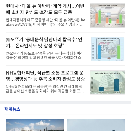
이 순으로 뒤를 이었다.7일 한국기업평판연구소(소장
월 교육서비스 상장기업 브랜드평판 순위는 메가스터
구창환)는 산업통상자원부 공공기관 41개 브랜드를
현대차 ‘디 올 뉴 아반떼’ 계약 개시…아반
디교육, 대교, 디지
대상으로 지난 7월 7일부터 8월 7일까지 수집된 소비
떼 소비자 관심도·호감도 모두 급등
자 빅데이터 91,102,549건을 분석한 결과, 한국전력
공사가 브랜드평판지수 10,670,633을 기록하며 8월
현대자동차가 대표 준중형 세단 ‘디 올 뉴 아반떼(The
1위에 올랐다고 밝혔다. 분석에 활용된 빅데이터는 지
all new AVANTE, 이하 아반떼)’의 주요 사양과 가격
난 7월(88,893,823건) 대비 2.48% 증가한 수치다.연
을 공개하고 5일부터 계약을 시작한다고 밝혔다.아반
구소에 따르면 8월 산업통상자원부 공공기관 브랜드
떼는 6년 만에 선보이는 8세대 완전변경 모델로, ▲정
평판 30위 순위는 한국전력공사, 한국가스공사, 한국
교한 선과 면을 중심으로 완성한 파격적인 디자인 ▲
㈜오뚜기 ‘동대문식 닭한마리 칼국수’ 인
수력원자력, 한국석
과거 중형 세단 수준으로 확대된 차체 제원 ▲글로벌
기..."온라인서도 맛·감성 호평"
최고 수준의 안전성 ▲성능과 효율을 동시에 높인 주
행 완성도 ▲첨단 편의 및 디지털 사양 적용 등을 통해
㈜오뚜기가 K-노포 감성을 담은 ‘동대문식 닭한마리
글로벌 준중형 세단의 새로운 기준을 세웠다.아반떼
칼국수’ 라면이 깊고 담백한 국물 맛과 차별화된 스토
는 가솔린 2.0과 1.6 하이브리드 두 가지 파워트레인
리로 출시 초기부터 높은 인기를 얻고 있다고 4일 밝
과 모던, 프리미엄, 인스퍼레이션 세 가지 트림으로
혔다.‘동대문식 닭한마리 칼국수’는 예상을 뛰어넘는
운영된다.◆ 디자인·공간·안전·성능 전반에서 차급을
소비자 호응에 힘입어 지난 7월 13일 첫 선을 보인 지
NH농협캐피탈, 직급별 소통 프로그램 운
넘
단 18일 만에 누적 판매량 50만 개를 돌파하는 성과를
영…경영성과 등 주목 소비자 관심도 상승
거두었다.이번 신제품은 개발진이 전국의 닭한마리
전문점을 직접 찾아 다니며 최적의 육수 비율을 완성
NH농협캐피탈(대표 장종환)은 임직원 간 세대와 직
했다. 자극적이지 않으면서도 깊은 닭육수에 마늘의
급을 넘어선 소통을 강화하기 위해 직급별 소통 프로
개운한 풍미를 더했으며, 국물이 잘 배어들면서도 쫄
그램'너하(NH)고, 나하(NH)고, NH GO!'를 지난 27일
깃한 식감이 살아있는 칼국수 면발을 정교하게 구현
부터 30일까지 서울 원센티널 NH농협캐피탈타워 22
했다는게 회사측의 설명이다.실제 현장 시식 행사에
층에서 운영했다고 31일 밝혔다.이번 프로그램은 경
서도
재계뉴스
영지원부 홍보팀과 2026년 새로이(e)＊가 공동 주관
했으며, ▲팀장·부장(7.27), ▲계장·주임(7.28), ▲과
장·차장(7.29), ▲대리(7.30) 등 직급별로 총 4회에 걸
쳐 진행됐다.참고로 새로이(e)는 NH농협캐피탈 MZ
세대들로(과장~계장) 구성된 자율 참여조직으로, 조
직문화 혁신과 업무 효율성 향상을 위한 다양한 활동