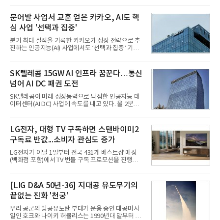
문어발 사업서 교훈 얻은 카카오, AI도 핵
심 사업 '선택과 집중'
분기 최대 실적을 기록한 카카오가 성장 전략으로 추
진하는 인공지능(AI) 사업에서도 ‘선택과 집중’ 기조
를 강화하고 있다. 경쟁사들이 AI 데이터센터 등 인프
라 투자에 나서는 것과 달리, 카카오는 ‘카카오톡’이
라는 플랫폼 경쟁력을 활용한 AI 에이전트 서비스에
SK텔레콤 15GW AI 인프라 꿈꾼다…통신
집중하는 전략이다. 과거 무리한 사업 확장 과정에서
넘어 AI DC 패권 도전
겪었던 시행착오를 되풀이하지 않고 핵심 역량에 집
중하겠다는 취지로 풀이된다.7일 업계에 따르면 카카
SK텔레콤이 미래 성장동력으로 낙점한 인공지능 데
오는 올해 2분기 연결 기준 매출 2조985억원, 영업이
이터센터(AI DC) 사업에 속도를 내고 있다. 올 2분기
익 2770억원을 기록했다. 전년 동기 대비 매출과 영업
AI 데이터센터 매출이 90% 이상 급증한 데 이어, 오
이익은 각각 9%, 36% 증가해 모두 분기 기준 역대
는 2035년까지 총 15GW(기가와트) 규모의 AI DC를
최대치다. 상반기 기준 매출은 4조405억원, 영업이익
구축하겠다는 대형 청사진을 제시하면서다. 이에 따
LG전자, 대형 TV 구독하면 스탠바이미2
은 4884억
라 경쟁 구도 역시 이동통신사인 KT, LG유플러스를
구독료 반값...소비자 관심도 증가
넘어 네이버, 삼성SDS 등 IT 인프라 기업으로 확장되
고 있다.7일 SK텔레콤에 따르면 회사는 올해 2분기
LG전자가 이달 1일부터 전국 431개 베스트샵 매장
연결 기준 매출 4조 3591억원, 영업이익 5660억원을
(백화점 포함)에서 TV 번들 구독 프로모션을 진행하고
기록했다. 매출은 전년 동기 대비 0.5%, 영업이익은
있다. 대형 TV 구독 시 스탠바이미2 구독료를 반값 할
67.3% 증가한 수치다. AI DC 사업의 성장에 더해 수
인해주는 프로모션이다.대상 제품은 65·77·83형 올
익성 중심 경영, 그리고 지난해 발생한 일회성 비용에
레드, 75·86·100형 마이크로 RGB, 75·86형 미니
[LIG D&A 50년-36] 지대공 유도무기의
따른 기저효과가 실
RGB 등 거실용 TV로 인기가 높은 베스트셀러 TV 20
끝없는 진화 '천궁'
개 모델이며, 동시 구독 계약 시 스탠바이미2(모델명
27LX6TPGA) 구독료를 50% 할인 받을 수 있다. 프로
우리 공군의 방공유도탄 부대가 운용 중인 대공미사
모션 대상 모델과 혜택, 구독료 등 프로모션 세부 사항
일인 호크와 나이키 허큘리스는 1990년대 말부터 성
은 베스트샵 판매 매니저에게 문의하면 자세히 안내