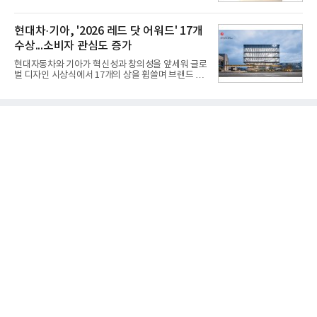
능 면에서 한계를 보이기 시작했다. 이에 따라 정부는
받을 수 있다.LG TV를 구독으로 이용하면 최대 6년까
기존 미사일체계를 대체할 중고도 및 중거리 대공미
지 구독 계약기간 내 무상 A/S를 받을 수 있으며, 이사
사일을 개발하기로 결정했다.처음 KM-SAM 사업으로
현대차·기아, '2026 레드 닷 어워드' 17개
등으로 이전
불린 이 사업의 명칭은 호크(Iron Hawk, 철매)를 대체
수상...소비자 관심도 증가
한다는 의미에서 ‘철매Ⅱ’ 로 정해졌다. 철매Ⅱ 개발
사업은 미사일체계 완성 후인 2011년 ‘천궁(天弓)’으
현대자동차와 기아가 혁신성과 창의성을 앞세워 글로
로 다시 장비명이 바뀌었다. 17개 업체와 관련 기관이
벌 디자인 시상식에서 17개의 상을 휩쓸며 브랜드 경
참여한 가운데 LIG 넥스원은 탐색 개발에서 체계개발
쟁력을 다시 한번 입증했다.현대자동차·기아는 '2026
완료까지 모든 과정에 참여했다. 1976년 호크 미사일
레드 닷 어워드: 브랜드 & 커뮤니케이션 디자인 부문
창정비 업체로 출발했던 회사가 호크 대체 유도무기
(Red Dot Design Award: Brand &
인 천궁
Communication Design)'에서 최우수상 2개, 본상
15개를 수상했다고 7일 밝혔다.'레드 닷 어워드'는 독
일 iF, 미국 IDEA와 함께 세계 3대 디자인 시상식으로
손꼽히는 세계 최대 규모의 디자인 공모전이다. 독일
노르트라인 베스트팔렌 디자인센터(Design
Zentrum Nordrhein Westfalen)가 주관해 매년 ▲
제품 디자인 ▲브랜드 & 커뮤니케이션 디자인 ▲디
자인 콘셉트 각 부문에서 우수한