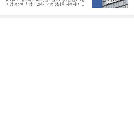
네이버가 광고와 커머스, 글로벌 C2C(개인 간 거래)
전용 SOFC 제품이다. 이번 검사를 통해 HD하이드로
사업 성장에 힘입어 2분기 외형 성장을 지속하며 역대
젠은 제품과 제조시설의 전기설비 안전성과 적합성을
최대 매출을 기록했다. AI 검색 서비스 'AI 탭'의 이용
확인받으면서 안정적인 제품 생산과 공급을 위한 기
자 증가와 엔비디아와 추진하는 AI 팩토리를 앞세워
반을 마련했다고 설명했다.SOFC는 600~1000℃의
AI 수익화에도 속도를 내고 있다.네이버는 올해 2분기
고온에서 작동하는 고효율 친환경 발
연결 기준 매출 3조3888억원, 영업이익 5203억원을
기록했다고 7일 밝혔다. 매출은 광고·커머스 등 핵심
사업과 글로벌 C2C 성장에 힘입어 전년 동기 대비
16.2% 증가한 분기 최대 매출을 기록했다. 반면 영업
이익은 AI 인프라 투자 영향으로 0.2% 감소했다.사업
별 매출은 네이버 플랫폼 1조9022억원, 파이낸셜 플
랫폼 4707억원, 글로벌 도전 1조159억원이다.네이버
플랫폼은