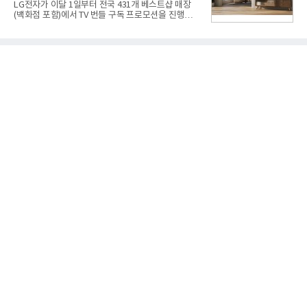
LG전자가 이달 1일부터 전국 431개 베스트샵 매장
연결 기준 매출 4조 3591억원, 영업이익 5660억원을
(백화점 포함)에서 TV 번들 구독 프로모션을 진행하고
기록했다. 매출은 전년 동기 대비 0.5%, 영업이익은
있다. 대형 TV 구독 시 스탠바이미2 구독료를 반값 할
67.3% 증가한 수치다. AI DC 사업의 성장에 더해 수
인해주는 프로모션이다.대상 제품은 65·77·83형 올
익성 중심 경영, 그리고 지난해 발생한 일회성 비용에
레드, 75·86·100형 마이크로 RGB, 75·86형 미니
따른 기저효과가 실
RGB 등 거실용 TV로 인기가 높은 베스트셀러 TV 20
개 모델이며, 동시 구독 계약 시 스탠바이미2(모델명
27LX6TPGA) 구독료를 50% 할인 받을 수 있다. 프로
모션 대상 모델과 혜택, 구독료 등 프로모션 세부 사항
은 베스트샵 판매 매니저에게 문의하면 자세히 안내
받을 수 있다.LG TV를 구독으로 이용하면 최대 6년까
지 구독 계약기간 내 무상 A/S를 받을 수 있으며, 이사
등으로 이전