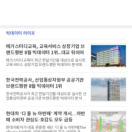
빅데이터 라이프
메가스터디교육, 교육서비스 상장기업 브
랜드평판 8월 빅데이터 1위...대교 뒤이어
메가스터디교육이 최근 한달기간을 대상으로 실시된
교육서비스 상장기업 브랜드평판 빅데이터 분석에서
1위를 차지했다. 대교와 디지털대상이 뒤를 이었다.7
일 한국기업평판연구소(소장 구창환)는 국내 교육서
비스 상장기업 브랜드를 대상으로 지난 7월 7일부터
한국전력공사, 산업통상자원부 공공기관
8월 7일까지 수집된 소비자 빅데이터 10,074,233건
브랜드평판 8월 빅데이터 1위
을 분석한 결과, 메가스터디교육이 브랜드평판지수
1,710,926을 기록하며 8월 1위에 올랐다고 밝혔다.
한국전력공사가 최근 한달기간을 대상으로 실시된 산
분석에 활용된 빅데이터는 지난 7월(9,491,206건) 대
업통상자원부 공공기관 브랜드평판 빅데이터 분석에
비 6.14% 증가한 수치로, 교육서비스 상장기업 브랜
서 1위를 차지했다. 한국가스공사와 한국수력원자력
드에 대한 소비자 관심이 확대됐다.연구소에 따르면 8
이 순으로 뒤를 이었다.7일 한국기업평판연구소(소장
월 교육서비스 상장기업 브랜드평판 순위는 메가스터
구창환)는 산업통상자원부 공공기관 41개 브랜드를
현대차 ‘디 올 뉴 아반떼’ 계약 개시…아반
디교육, 대교, 디지
대상으로 지난 7월 7일부터 8월 7일까지 수집된 소비
떼 소비자 관심도·호감도 모두 급등
자 빅데이터 91,102,549건을 분석한 결과, 한국전력
공사가 브랜드평판지수 10,670,633을 기록하며 8월
현대자동차가 대표 준중형 세단 ‘디 올 뉴 아반떼(The
1위에 올랐다고 밝혔다. 분석에 활용된 빅데이터는 지