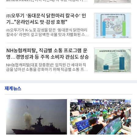
all new AVANTE, 이하 아반떼)’의 주요 사양과 가격
난 7월(88,893,823건) 대비 2.48% 증가한 수치다.연
을 공개하고 5일부터 계약을 시작한다고 밝혔다.아반
구소에 따르면 8월 산업통상자원부 공공기관 브랜드
떼는 6년 만에 선보이는 8세대 완전변경 모델로, ▲정
평판 30위 순위는 한국전력공사, 한국가스공사, 한국
교한 선과 면을 중심으로 완성한 파격적인 디자인 ▲
㈜오뚜기 ‘동대문식 닭한마리 칼국수’ 인
수력원자력, 한국석
과거 중형 세단 수준으로 확대된 차체 제원 ▲글로벌
기..."온라인서도 맛·감성 호평"
최고 수준의 안전성 ▲성능과 효율을 동시에 높인 주
행 완성도 ▲첨단 편의 및 디지털 사양 적용 등을 통해
㈜오뚜기가 K-노포 감성을 담은 ‘동대문식 닭한마리
글로벌 준중형 세단의 새로운 기준을 세웠다.아반떼
칼국수’ 라면이 깊고 담백한 국물 맛과 차별화된 스토
는 가솔린 2.0과 1.6 하이브리드 두 가지 파워트레인
리로 출시 초기부터 높은 인기를 얻고 있다고 4일 밝
과 모던, 프리미엄, 인스퍼레이션 세 가지 트림으로
혔다.‘동대문식 닭한마리 칼국수’는 예상을 뛰어넘는
운영된다.◆ 디자인·공간·안전·성능 전반에서 차급을
소비자 호응에 힘입어 지난 7월 13일 첫 선을 보인 지
NH농협캐피탈, 직급별 소통 프로그램 운
넘
단 18일 만에 누적 판매량 50만 개를 돌파하는 성과를
영…경영성과 등 주목 소비자 관심도 상승
거두었다.이번 신제품은 개발진이 전국의 닭한마리
전문점을 직접 찾아 다니며 최적의 육수 비율을 완성
NH농협캐피탈(대표 장종환)은 임직원 간 세대와 직
했다. 자극적이지 않으면서도 깊은 닭육수에 마늘의
급을 넘어선 소통을 강화하기 위해 직급별 소통 프로
개운한 풍미를 더했으며, 국물이 잘 배어들면서도 쫄
그램'너하(NH)고, 나하(NH)고, NH GO!'를 지난 27일
깃한 식감이 살아있는 칼국수 면발을 정교하게 구현
부터 30일까지 서울 원센티널 NH농협캐피탈타워 22
했다는게 회사측의 설명이다.실제 현장 시식 행사에
층에서 운영했다고 31일 밝혔다.이번 프로그램은 경
서도
재계뉴스
영지원부 홍보팀과 2026년 새로이(e)＊가 공동 주관
했으며, ▲팀장·부장(7.27), ▲계장·주임(7.28), ▲과
장·차장(7.29), ▲대리(7.30) 등 직급별로 총 4회에 걸
쳐 진행됐다.참고로 새로이(e)는 NH농협캐피탈 MZ
세대들로(과장~계장) 구성된 자율 참여조직으로, 조
직문화 혁신과 업무 효율성 향상을 위한 다양한 활동
을 추진하며,새로운 변화와 이로운 영향력을 조직전
반에 전파하는 역할