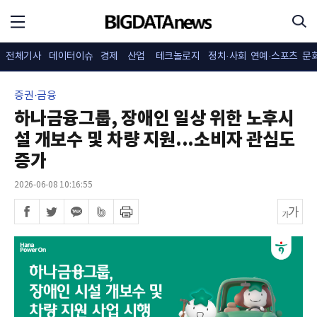
전체기사
데이터이슈
경제
산업
테크놀로지
정치·사회
연예·스포츠
문
증권·금융
하나금융그룹, 장애인 일상 위한 노후시
설 개보수 및 차량 지원...소비자 관심도
증가
2026-06-08 10:16:55