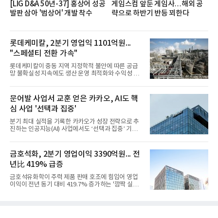
[LIG D&A 50년-37] 홍상어 성공
게임스컴 앞둔 게임사…해외 공
발판 삼아 '범상어' 개발 착수
략으로 하반기 반등 꾀한다
롯데케미칼, 2분기 영업익 1101억원...
"스페셜티 전환 가속"
롯데케미칼이 중동 지역 지정학적 불안에 따른 공급
망 불확실성 지속에도 생산 운영 최적화와 수익성 중
심의 사업 운영을 통해 전분기에 이어 흑자 기조를 이
어갔다.롯데케미칼이 2026년 2분기 연결 기준 매출
액 5조6864억원, 영업이익 1101억원을 기록했다고 7
문어발 사업서 교훈 얻은 카카오, AI도 핵
일 밝혔다. 사업별로는 기초화학 부문(롯데케미칼 기
심 사업 '선택과 집중'
초소재사업·LC타이탄·LC USA·롯데대산석화)이 매
출 3조9403억원, 영업이익 23억원을 기록했다. 정기
분기 최대 실적을 기록한 카카오가 성장 전략으로 추
보수 영향과 원료 가격 변동에 따른 래깅 효과로 전분
진하는 인공지능(AI) 사업에서도 ‘선택과 집중’ 기조
기 대비 수익성은 둔화됐지만 흑자 전환 흐름을 유지
를 강화하고 있다. 경쟁사들이 AI 데이터센터 등 인프
했다.첨단소재 부문은 매출 1조1551억원, 영업이익
라 투자에 나서는 것과 달리, 카카오는 ‘카카오톡’이
1325억원을 기록했다. 주요 제품의 스프레드 확대와
라는 플랫폼 경쟁력을 활용한 AI 에이전트 서비스에
금호석화, 2분기 영업이익 3390억원... 전
우호적인 환율 효과
집중하는 전략이다. 과거 무리한 사업 확장 과정에서
년比 419% 급증
겪었던 시행착오를 되풀이하지 않고 핵심 역량에 집
중하겠다는 취지로 풀이된다.7일 업계에 따르면 카카
금호석유화학이 주력 제품 판매 호조에 힘입어 영업
오는 올해 2분기 연결 기준 매출 2조985억원, 영업이
이익이 전년 동기 대비 419.7% 증가하는 '깜짝 실
익 2770억원을 기록했다. 전년 동기 대비 매출과 영업
적'을 냈다. 금호석유화학은 연결 기준 올해 2분기 영
이익은 각각 9%, 36% 증가해 모두 분기 기준 역대
업이익이 3390억원으로 지난해 동기보다 419.7% 증
최대치다. 상반기 기준 매출은 4조405억원, 영업이익
가한 것으로 잠정 집계됐다고 7일 공시했다.매출은 2
은 4884억
조2682억원으로 지난해 동기 대비 27.9% 증가했다.