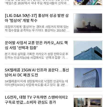
'게임스컴 2026'에서 국내 주요 게임사들이 신작과 글
로벌 전략을 공개한다. 상반기 게임사들의 실적이 업
체별로 엇갈린 가운데 하반기 신작 흥행과 해외 시장
성과가 실적을 좌우할 핵심 변수로 떠오르고 있다.8일
[LIG D&A 50년-37] 홍상어 성공 발판 삼
업계에 따르면 올해 상반기 게임업계는 기업별 성적
아 '범상어' 개발 착수
표가 크게 갈렸다. 대표적으로 크래프톤은 'PUBG: 배
틀그라운드'의 안정적인 성장에 힘입어 상반기 연결
대잠무기체계 ‘홍상어’는 경어뢰 사정거리 밖에 있는
기준 매출 2조6616억원, 영업이익 9725억원으로 역
적 잠수함을 공격하는 무기이다. 홍상어는 2010년 넥
대 최대 실적을 기록했다. 엔씨도 올해 출시한 '아이온
스원퓨처 시절 진해하우스에서 최초 생산돼 전력화가
2' 등에 힘입어 호실적을 거둘 것으로 전망된다.반면
이뤄졌다. 이후 2012년 한국형 구축함(KDX-1) 이상
넷마블은 2분기 매출이 증가했지만 영업이익은 전년
의 함정에 실전 배치됐다.그해 7월 해군은 동해상에서
문어발 사업서 교훈 얻은 카카오, AI도 핵
동기 대
성능 검증을 위해 홍상어 시험발사를 실시했다. 이때
심 사업 '선택과 집중'
홍상어가 목표 지점에서 입수한 후 표적을 타격하지
못하고 물속에서 멈춰버리는 예상 밖의 일이 벌어졌
분기 최대 실적을 기록한 카카오가 성장 전략으로 추
다. 2차 품질확인 사격 시험에서도 만족스러운 결과를
진하는 인공지능(AI) 사업에서도 ‘선택과 집중’ 기조
얻지 못했다. 완벽한 신뢰성 확보를 위해 LIG넥스원은
를 강화하고 있다. 경쟁사들이 AI 데이터센터 등 인프
국방과학연구소(ADD) 테스크포스(TF)와 합심해 본
라 투자에 나서는 것과 달리, 카카오는 ‘카카오톡’이
격적인 개선 작업에 착수했다.홍상어 유도탄의 모든
라는 플랫폼 경쟁력을 활용한 AI 에이전트 서비스에
SK텔레콤 15GW AI 인프라 꿈꾼다…통신
분야를
집중하는 전략이다. 과거 무리한 사업 확장 과정에서
넘어 AI DC 패권 도전
겪었던 시행착오를 되풀이하지 않고 핵심 역량에 집
중하겠다는 취지로 풀이된다.7일 업계에 따르면 카카
SK텔레콤이 미래 성장동력으로 낙점한 인공지능 데
오는 올해 2분기 연결 기준 매출 2조985억원, 영업이
이터센터(AI DC) 사업에 속도를 내고 있다. 올 2분기
익 2770억원을 기록했다. 전년 동기 대비 매출과 영업
AI 데이터센터 매출이 90% 이상 급증한 데 이어, 오
이익은 각각 9%, 36% 증가해 모두 분기 기준 역대
는 2035년까지 총 15GW(기가와트) 규모의 AI DC를
최대치다. 상반기 기준 매출은 4조405억원, 영업이익
구축하겠다는 대형 청사진을 제시하면서다. 이에 따
LG전자, 대형 TV 구독하면 스탠바이미2
은 4884억
라 경쟁 구도 역시 이동통신사인 KT, LG유플러스를
구독료 반값...소비자 관심도 증가
넘어 네이버, 삼성SDS 등 IT 인프라 기업으로 확장되
고 있다.7일 SK텔레콤에 따르면 회사는 올해 2분기