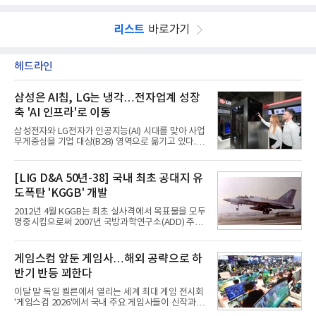
리스트
바로가기
헤드라인
삼성은 AI칩, LG는 냉각…전자업계 성장
축 'AI 인프라'로 이동
삼성전자와 LG전자가 인공지능(AI) 시대를 맞아 사업
무게중심을 기업 대상(B2B) 영역으로 옮기고 있다.
TV와 생활가전 등 전통적인 소비자 시장이 성숙기에
접어든 가운데 삼성전자는 AI 반도체를 중심으로 데
이터센터 생태계 공략을 강화하고 LG전자는 냉각솔
[LIG D&A 50년-38] 국내 최초 공대지 유
루션·전장·로봇 등 기업용 솔루션 사업 확대에 속도를
도폭탄 'KGGB' 개발
내고 있다.9일 업계에 따르면 LG전자는 2분기 생활가
전과 프리미엄 제품 경쟁력에 더해 B2B 사업 확대 효
2012년 4월 KGGB는 최초 실사격에서 목표물을 모두
과로 수익성을 방어한 반면 삼성전자는 디바이스경험
명중시킴으로써 2007년 국방과학연구소(ADD) 주관
(DX) 부문의 TV·생활가전 수익성이 악화됐다. 대신 삼
으로 시작된 KGGB 개발사업에 LIG넥스원은 시제업
성은 AI 메모리 등 반도체 사업을 중심으로 새로운 성
체로 참여했다. 체계개발에는 총 400여억 원의 개발
장 동력을 확보하는 데 집중하고 있다.LG전자는 B2B
비와 62개월의 기간이 소요됐다. 한국형 GPS 유도폭
게임스컴 앞둔 게임사…해외 공략으로 하
사업 확대
탄 KGGB(Korea GPS Guided Bomb)는 국내 최초
반기 반등 꾀한다
의 공대지 유도폭탄으로 2012년에 최종 전투용 적합
판정을 받았다.우리 공군이 운용하는 모든 전투기에
이달 말 독일 쾰른에서 열리는 세계 최대 게임 전시회
탑재할 수 있는 KGGB는 일반목적폭탄(General
'게임스컴 2026'에서 국내 주요 게임사들이 신작과 글
Purpose Bomb)에 장착하여 운용토록 개발됐다.이
로벌 전략을 공개한다. 상반기 게임사들의 실적이 업