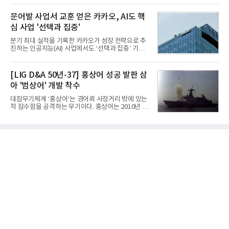
는 현재 군에서 보유하고 있는 상당량의 일반목적폭
체별로 엇갈린 가운데 하반기 신작 흥행과 해외 시장
탄을 활용하기 위한 취지였다.항공기에 장착된 KGGB
성과가 실적을 좌우할 핵심 변수로 떠오르고 있다.8일
문어발 사업서 교훈 얻은 카카오, AI도 핵
는 조종사가 휴대하는 명령통신장치(PDU, P
업계에 따르면 올해 상반기 게임업계는 기업별 성적
심 사업 '선택과 집중'
표가 크게 갈렸다. 대표적으로 크래프톤은 'PUBG: 배
틀그라운드'의 안정적인 성장에 힘입어 상반기 연결
분기 최대 실적을 기록한 카카오가 성장 전략으로 추
기준 매출 2조6616억원, 영업이익 9725억원으로 역
진하는 인공지능(AI) 사업에서도 ‘선택과 집중’ 기조
대 최대 실적을 기록했다. 엔씨도 올해 출시한 '아이온
를 강화하고 있다. 경쟁사들이 AI 데이터센터 등 인프
2' 등에 힘입어 호실적을 거둘 것으로 전망된다.반면
라 투자에 나서는 것과 달리, 카카오는 ‘카카오톡’이
넷마블은 2분기 매출이 증가했지만 영업이익은 전년
라는 플랫폼 경쟁력을 활용한 AI 에이전트 서비스에
[LIG D&A 50년-37] 홍상어 성공 발판 삼
동기 대
집중하는 전략이다. 과거 무리한 사업 확장 과정에서
아 '범상어' 개발 착수
겪었던 시행착오를 되풀이하지 않고 핵심 역량에 집
중하겠다는 취지로 풀이된다.7일 업계에 따르면 카카
대잠무기체계 ‘홍상어’는 경어뢰 사정거리 밖에 있는
오는 올해 2분기 연결 기준 매출 2조985억원, 영업이
적 잠수함을 공격하는 무기이다. 홍상어는 2010년 넥
익 2770억원을 기록했다. 전년 동기 대비 매출과 영업
스원퓨처 시절 진해하우스에서 최초 생산돼 전력화가
이익은 각각 9%, 36% 증가해 모두 분기 기준 역대
이뤄졌다. 이후 2012년 한국형 구축함(KDX-1) 이상
최대치다. 상반기 기준 매출은 4조405억원, 영업이익
의 함정에 실전 배치됐다.그해 7월 해군은 동해상에서
은 4884억
성능 검증을 위해 홍상어 시험발사를 실시했다. 이때
홍상어가 목표 지점에서 입수한 후 표적을 타격하지
못하고 물속에서 멈춰버리는 예상 밖의 일이 벌어졌
다. 2차 품질확인 사격 시험에서도 만족스러운 결과를
얻지 못했다. 완벽한 신뢰성 확보를 위해 LIG넥스원은
국방과학연구소(ADD) 테스크포스(TF)와 합심해 본
격적인 개선 작업에 착수했다.홍상어 유도탄의 모든
분야를