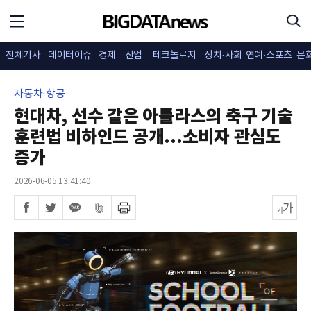
전체기사
데이터이슈
경제
산업
테크놀로지
정치·사회
연예·스포츠
문
자동차·항공
현대차, 선수 같은 아틀라스의 축구 기술
훈련법 비하인드 공개...소비자 관심도
증가
2026-06-05 13:41:40