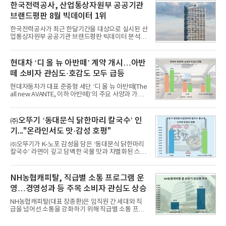
비스 상장기업 브랜드를 대상으로 지난 7월 7일부터
한국전력공사, 산업통상자원부 공공기관
8월 7일까지 수집된 소비자 빅데이터 10,074,233건
브랜드평판 8월 빅데이터 1위
을 분석한 결과, 메가스터디교육이 브랜드평판지수
1,710,926을 기록하며 8월 1위에 올랐다고 밝혔다.
한국전력공사가 최근 한달기간을 대상으로 실시된 산
분석에 활용된 빅데이터는 지난 7월(9,491,206건) 대
업통상자원부 공공기관 브랜드평판 빅데이터 분석에
비 6.14% 증가한 수치로, 교육서비스 상장기업 브랜
서 1위를 차지했다. 한국가스공사와 한국수력원자력
드에 대한 소비자 관심이 확대됐다.연구소에 따르면 8
이 순으로 뒤를 이었다.7일 한국기업평판연구소(소장
월 교육서비스 상장기업 브랜드평판 순위는 메가스터
구창환)는 산업통상자원부 공공기관 41개 브랜드를
현대차 ‘디 올 뉴 아반떼’ 계약 개시…아반
디교육, 대교, 디지
대상으로 지난 7월 7일부터 8월 7일까지 수집된 소비
떼 소비자 관심도·호감도 모두 급등
자 빅데이터 91,102,549건을 분석한 결과, 한국전력
공사가 브랜드평판지수 10,670,633을 기록하며 8월
현대자동차가 대표 준중형 세단 ‘디 올 뉴 아반떼(The
1위에 올랐다고 밝혔다. 분석에 활용된 빅데이터는 지
all new AVANTE, 이하 아반떼)’의 주요 사양과 가격
난 7월(88,893,823건) 대비 2.48% 증가한 수치다.연
을 공개하고 5일부터 계약을 시작한다고 밝혔다.아반
구소에 따르면 8월 산업통상자원부 공공기관 브랜드
떼는 6년 만에 선보이는 8세대 완전변경 모델로, ▲정
평판 30위 순위는 한국전력공사, 한국가스공사, 한국
교한 선과 면을 중심으로 완성한 파격적인 디자인 ▲
㈜오뚜기 ‘동대문식 닭한마리 칼국수’ 인
수력원자력, 한국석
과거 중형 세단 수준으로 확대된 차체 제원 ▲글로벌
기..."온라인서도 맛·감성 호평"
최고 수준의 안전성 ▲성능과 효율을 동시에 높인 주
행 완성도 ▲첨단 편의 및 디지털 사양 적용 등을 통해
㈜오뚜기가 K-노포 감성을 담은 ‘동대문식 닭한마리
글로벌 준중형 세단의 새로운 기준을 세웠다.아반떼
칼국수’ 라면이 깊고 담백한 국물 맛과 차별화된 스토
는 가솔린 2.0과 1.6 하이브리드 두 가지 파워트레인
리로 출시 초기부터 높은 인기를 얻고 있다고 4일 밝
과 모던, 프리미엄, 인스퍼레이션 세 가지 트림으로
혔다.‘동대문식 닭한마리 칼국수’는 예상을 뛰어넘는
운영된다.◆ 디자인·공간·안전·성능 전반에서 차급을
소비자 호응에 힘입어 지난 7월 13일 첫 선을 보인 지
NH농협캐피탈, 직급별 소통 프로그램 운
넘
단 18일 만에 누적 판매량 50만 개를 돌파하는 성과를
영…경영성과 등 주목 소비자 관심도 상승
거두었다.이번 신제품은 개발진이 전국의 닭한마리
전문점을 직접 찾아 다니며 최적의 육수 비율을 완성
NH농협캐피탈(대표 장종환)은 임직원 간 세대와 직
했다. 자극적이지 않으면서도 깊은 닭육수에 마늘의
급을 넘어선 소통을 강화하기 위해 직급별 소통 프로
개운한 풍미를 더했으며, 국물이 잘 배어들면서도 쫄
그램'너하(NH)고, 나하(NH)고, NH GO!'를 지난 27일
깃한 식감이 살아있는 칼국수 면발을 정교하게 구현
부터 30일까지 서울 원센티널 NH농협캐피탈타워 22