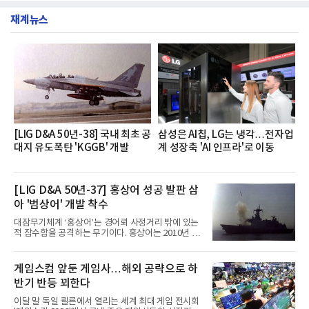
했다는게 회사측의 설명이다.실제 현장 시식 행사에
층에서 운영했다고 31일 밝혔다.이번 프로그램은 경
서도
재계뉴스
영지원부 홍보팀과 2026년 새로이(e)＊가 공동 주관
했으며, ▲팀장·부장(7.27), ▲계장·주임(7.28), ▲과
장·차장(7.29), ▲대리(7.30) 등 직급별로 총 4회에 걸
쳐 진행됐다.참고로 새로이(e)는 NH농협캐피탈 MZ
세대들로(과장~계장) 구성된 자율 참여조직으로, 조
직문화 혁신과 업무 효율성 향상을 위한 다양한 활동
을 추진하며,새로운 변화와 이로운 영향력을 조직전
반에 전파하는 역할
[LIG D&A 50년-38] 국내 최초 공
삼성은 AI칩, LG는 냉각…전자업
대지 유도폭탄 'KGGB' 개발
계 성장축 'AI 인프라'로 이동
[LIG D&A 50년-37] 홍상어 성공 발판 삼
아 '범상어' 개발 착수
대잠무기체계 ‘홍상어’는 경어뢰 사정거리 밖에 있는
적 잠수함을 공격하는 무기이다. 홍상어는 2010년 넥
스원퓨처 시절 진해하우스에서 최초 생산돼 전력화가
이뤄졌다. 이후 2012년 한국형 구축함(KDX-1) 이상
의 함정에 실전 배치됐다.그해 7월 해군은 동해상에서
게임스컴 앞둔 게임사…해외 공략으로 하
성능 검증을 위해 홍상어 시험발사를 실시했다. 이때
반기 반등 꾀한다
홍상어가 목표 지점에서 입수한 후 표적을 타격하지
못하고 물속에서 멈춰버리는 예상 밖의 일이 벌어졌
이달 말 독일 쾰른에서 열리는 세계 최대 게임 전시회
다. 2차 품질확인 사격 시험에서도 만족스러운 결과를