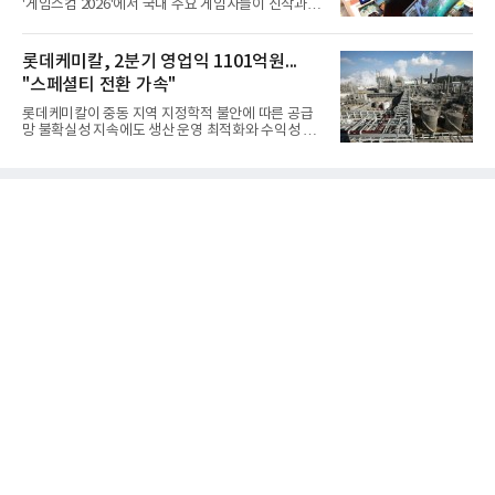
'게임스컴 2026'에서 국내 주요 게임사들이 신작과 글
얻지 못했다. 완벽한 신뢰성 확보를 위해 LIG넥스원은
로벌 전략을 공개한다. 상반기 게임사들의 실적이 업
국방과학연구소(ADD) 테스크포스(TF)와 합심해 본
체별로 엇갈린 가운데 하반기 신작 흥행과 해외 시장
격적인 개선 작업에 착수했다.홍상어 유도탄의 모든
성과가 실적을 좌우할 핵심 변수로 떠오르고 있다.8일
롯데케미칼, 2분기 영업익 1101억원...
분야를
업계에 따르면 올해 상반기 게임업계는 기업별 성적
"스페셜티 전환 가속"
표가 크게 갈렸다. 대표적으로 크래프톤은 'PUBG: 배
틀그라운드'의 안정적인 성장에 힘입어 상반기 연결
롯데케미칼이 중동 지역 지정학적 불안에 따른 공급
기준 매출 2조6616억원, 영업이익 9725억원으로 역
망 불확실성 지속에도 생산 운영 최적화와 수익성 중
대 최대 실적을 기록했다. 엔씨도 올해 출시한 '아이온
심의 사업 운영을 통해 전분기에 이어 흑자 기조를 이
2' 등에 힘입어 호실적을 거둘 것으로 전망된다.반면
어갔다.롯데케미칼이 2026년 2분기 연결 기준 매출
넷마블은 2분기 매출이 증가했지만 영업이익은 전년
액 5조6864억원, 영업이익 1101억원을 기록했다고 7
동기 대
일 밝혔다. 사업별로는 기초화학 부문(롯데케미칼 기
초소재사업·LC타이탄·LC USA·롯데대산석화)이 매
출 3조9403억원, 영업이익 23억원을 기록했다. 정기
보수 영향과 원료 가격 변동에 따른 래깅 효과로 전분
기 대비 수익성은 둔화됐지만 흑자 전환 흐름을 유지
했다.첨단소재 부문은 매출 1조1551억원, 영업이익
1325억원을 기록했다. 주요 제품의 스프레드 확대와
우호적인 환율 효과