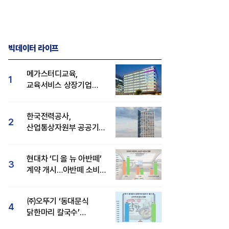
빅데이터 라이프
메가스터디교육,
1
교육서비스 상장기업
브랜드평판 8월 빅데이터
1위...대교 뒤이어
한국전력공사,
2
산업통상자원부 공공기관
브랜드평판 8월 빅데이터
1위
현대차 ‘디 올 뉴 아반떼’
3
계약 개시…아반떼 소비자
발 사업서 교훈 얻은 카카오,
SK텔레콤 15GW AI 인프라
관심도·호감도 모두 급등
도 핵심 사업 '선택과 집중'
꿈꾼다…통신 넘어 AI DC 패권 도전
㈜오뚜기 ‘동대문식
4
닭한마리 칼국수’
인기..."온라인서도 맛·