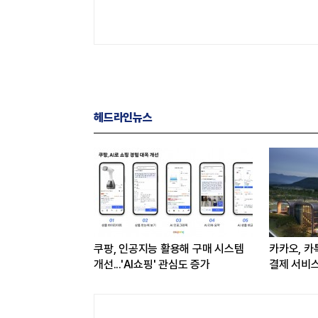
헤드라인뉴스
업통상부 공공기관
쿠팡, 인공지능 활용해 구매 시스템
카카오, 카
데이터 1위
개선...'AI쇼핑' 관심도 증가
결제 서비
연동