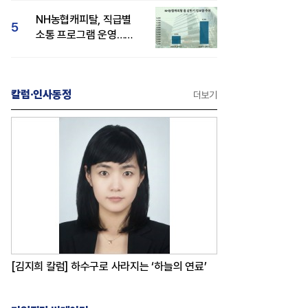
감성 호평"
NH농협캐피탈, 직급별
5
소통 프로그램 운영…
경영성과 등 주목 소비자
관심도 상승
칼럼·인사동정
더보기
[김지희 칼럼] 하수구로 사라지는 ‘하늘의 연료’