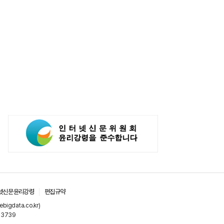
넷신문윤리강령
편집규약
gdata.co.kr)
-3739