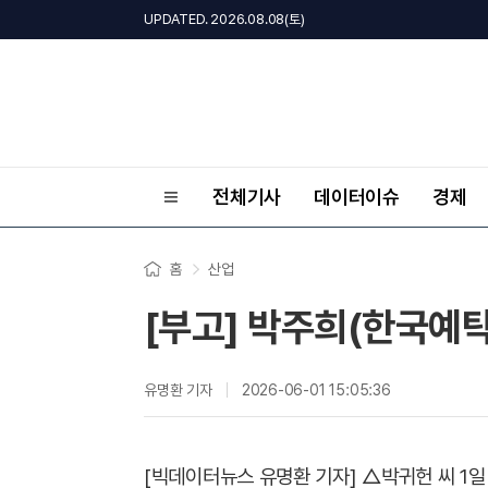
UPDATED. 2026.08.08(토)
전체기사
데이터이슈
경제
홈
산업
[부고] 박주희(한국예
유명환 기자
2026-06-01 15:05:36
[빅데이터뉴스 유명환 기자] △박귀헌 씨 1일