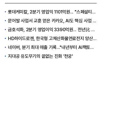
롯데케미칼, 2분기 영업익 1101억원... "스페셜티 전환 가속"
문어발 사업서 교훈 얻은 카카오, AI도 핵심 사업 '선택과 집중'
금호석화, 2분기 영업이익 3390억원... 전년比 419% 급증
HD하이드로젠, 한국형 고체산화물연료전지 양산체계 구축
네이버, 분기 최대 매출 기록..."내년부터 AI팩토리 수익 날 것"
지대공 유도무기의 끝없는 진화 '천궁'