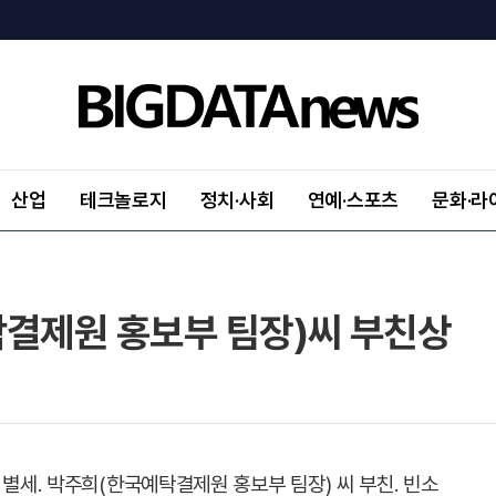
산업
테크놀로지
정치·사회
연예·스포츠
문화·라
탁결제원 홍보부 팀장)씨 부친상
 별세. 박주희(한국예탁결제원 홍보부 팀장) 씨 부친. 빈소