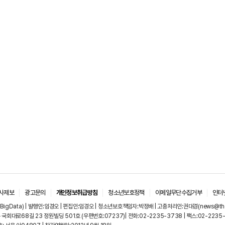
사제보
광고문의
개인정보취급방침
청소년보호정책
이메일무단수집거부
인터
igData) | 발행인:임경오 | 편집인:임경오 | 청소년보호책임자:박정배 | 고충처리인:권대경(news@thebi
국회대로68길 23 정원빌딩 501호 (우편번호:07237)| 전화:02-2235-3738 | 팩스:02-2235