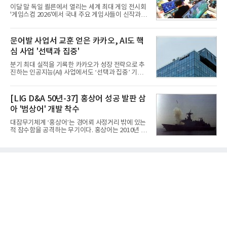
판정을 받았다.우리 공군이 운용하는 모든 전투기에
이달 말 독일 쾰른에서 열리는 세계 최대 게임 전시회
탑재할 수 있는 KGGB는 일반목적폭탄(General
'게임스컴 2026'에서 국내 주요 게임사들이 신작과 글
Purpose Bomb)에 장착하여 운용토록 개발됐다.이
로벌 전략을 공개한다. 상반기 게임사들의 실적이 업
는 현재 군에서 보유하고 있는 상당량의 일반목적폭
체별로 엇갈린 가운데 하반기 신작 흥행과 해외 시장
탄을 활용하기 위한 취지였다.항공기에 장착된 KGGB
성과가 실적을 좌우할 핵심 변수로 떠오르고 있다.8일
문어발 사업서 교훈 얻은 카카오, AI도 핵
는 조종사가 휴대하는 명령통신장치(PDU, P
업계에 따르면 올해 상반기 게임업계는 기업별 성적
심 사업 '선택과 집중'
표가 크게 갈렸다. 대표적으로 크래프톤은 'PUBG: 배
틀그라운드'의 안정적인 성장에 힘입어 상반기 연결
분기 최대 실적을 기록한 카카오가 성장 전략으로 추
기준 매출 2조6616억원, 영업이익 9725억원으로 역
진하는 인공지능(AI) 사업에서도 ‘선택과 집중’ 기조
대 최대 실적을 기록했다. 엔씨도 올해 출시한 '아이온
를 강화하고 있다. 경쟁사들이 AI 데이터센터 등 인프
2' 등에 힘입어 호실적을 거둘 것으로 전망된다.반면
라 투자에 나서는 것과 달리, 카카오는 ‘카카오톡’이
넷마블은 2분기 매출이 증가했지만 영업이익은 전년
라는 플랫폼 경쟁력을 활용한 AI 에이전트 서비스에
[LIG D&A 50년-37] 홍상어 성공 발판 삼
동기 대
집중하는 전략이다. 과거 무리한 사업 확장 과정에서
아 '범상어' 개발 착수
겪었던 시행착오를 되풀이하지 않고 핵심 역량에 집
중하겠다는 취지로 풀이된다.7일 업계에 따르면 카카
대잠무기체계 ‘홍상어’는 경어뢰 사정거리 밖에 있는
오는 올해 2분기 연결 기준 매출 2조985억원, 영업이
적 잠수함을 공격하는 무기이다. 홍상어는 2010년 넥
익 2770억원을 기록했다. 전년 동기 대비 매출과 영업
스원퓨처 시절 진해하우스에서 최초 생산돼 전력화가
이익은 각각 9%, 36% 증가해 모두 분기 기준 역대
이뤄졌다. 이후 2012년 한국형 구축함(KDX-1) 이상
최대치다. 상반기 기준 매출은 4조405억원, 영업이익
의 함정에 실전 배치됐다.그해 7월 해군은 동해상에서
은 4884억
성능 검증을 위해 홍상어 시험발사를 실시했다. 이때
홍상어가 목표 지점에서 입수한 후 표적을 타격하지
못하고 물속에서 멈춰버리는 예상 밖의 일이 벌어졌
다. 2차 품질확인 사격 시험에서도 만족스러운 결과를
얻지 못했다. 완벽한 신뢰성 확보를 위해 LIG넥스원은
국방과학연구소(ADD) 테스크포스(TF)와 합심해 본
격적인 개선 작업에 착수했다.홍상어 유도탄의 모든
분야를