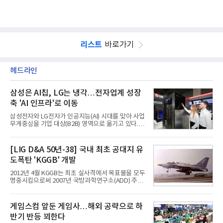
리스트
바로가기
헤드라인
삼성은 AI칩, LG는 냉각…전자업계 성장
축 'AI 인프라'로 이동
삼성전자와 LG전자가 인공지능(AI) 시대를 맞아 사업
무게중심을 기업 대상(B2B) 영역으로 옮기고 있다.
TV와 생활가전 등 전통적인 소비자 시장이 성숙기에
접어든 가운데 삼성전자는 AI 반도체를 중심으로 데
이터센터 생태계 공략을 강화하고 LG전자는 냉각솔
[LIG D&A 50년-38] 국내 최초 공대지 유
루션·전장·로봇 등 기업용 솔루션 사업 확대에 속도를
도폭탄 'KGGB' 개발
내고 있다.9일 업계에 따르면 LG전자는 2분기 생활가
전과 프리미엄 제품 경쟁력에 더해 B2B 사업 확대 효
2012년 4월 KGGB는 최초 실사격에서 목표물을 모두
과로 수익성을 방어한 반면 삼성전자는 디바이스경험
명중시킴으로써 2007년 국방과학연구소(ADD) 주관
(DX) 부문의 TV·생활가전 수익성이 악화됐다. 대신 삼
으로 시작된 KGGB 개발사업에 LIG넥스원은 시제업
성은 AI 메모리 등 반도체 사업을 중심으로 새로운 성
체로 참여했다. 체계개발에는 총 400여억 원의 개발
장 동력을 확보하는 데 집중하고 있다.LG전자는 B2B
비와 62개월의 기간이 소요됐다. 한국형 GPS 유도폭
게임스컴 앞둔 게임사…해외 공략으로 하
사업 확대
탄 KGGB(Korea GPS Guided Bomb)는 국내 최초
반기 반등 꾀한다
의 공대지 유도폭탄으로 2012년에 최종 전투용 적합