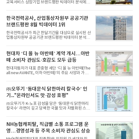
교육서비스 상장기업 브랜드평판 빅데이터 분석에서
1위를 차지했다. 대교와 디지털대상이 뒤를 이었다.7
일 한국기업평판연구소(소장 구창환)는 국내 교육서
비스 상장기업 브랜드를 대상으로 지난 7월 7일부터
한국전력공사, 산업통상자원부 공공기관
8월 7일까지 수집된 소비자 빅데이터 10,074,233건
브랜드평판 8월 빅데이터 1위
을 분석한 결과, 메가스터디교육이 브랜드평판지수
1,710,926을 기록하며 8월 1위에 올랐다고 밝혔다.
한국전력공사가 최근 한달기간을 대상으로 실시된 산
분석에 활용된 빅데이터는 지난 7월(9,491,206건) 대
업통상자원부 공공기관 브랜드평판 빅데이터 분석에
비 6.14% 증가한 수치로, 교육서비스 상장기업 브랜
서 1위를 차지했다. 한국가스공사와 한국수력원자력
드에 대한 소비자 관심이 확대됐다.연구소에 따르면 8
이 순으로 뒤를 이었다.7일 한국기업평판연구소(소장
월 교육서비스 상장기업 브랜드평판 순위는 메가스터
구창환)는 산업통상자원부 공공기관 41개 브랜드를
현대차 ‘디 올 뉴 아반떼’ 계약 개시…아반
디교육, 대교, 디지
대상으로 지난 7월 7일부터 8월 7일까지 수집된 소비
떼 소비자 관심도·호감도 모두 급등
자 빅데이터 91,102,549건을 분석한 결과, 한국전력
공사가 브랜드평판지수 10,670,633을 기록하며 8월
현대자동차가 대표 준중형 세단 ‘디 올 뉴 아반떼(The
1위에 올랐다고 밝혔다. 분석에 활용된 빅데이터는 지
all new AVANTE, 이하 아반떼)’의 주요 사양과 가격
난 7월(88,893,823건) 대비 2.48% 증가한 수치다.연
을 공개하고 5일부터 계약을 시작한다고 밝혔다.아반
구소에 따르면 8월 산업통상자원부 공공기관 브랜드
떼는 6년 만에 선보이는 8세대 완전변경 모델로, ▲정
평판 30위 순위는 한국전력공사, 한국가스공사, 한국
교한 선과 면을 중심으로 완성한 파격적인 디자인 ▲
㈜오뚜기 ‘동대문식 닭한마리 칼국수’ 인
수력원자력, 한국석
과거 중형 세단 수준으로 확대된 차체 제원 ▲글로벌
기..."온라인서도 맛·감성 호평"
최고 수준의 안전성 ▲성능과 효율을 동시에 높인 주
행 완성도 ▲첨단 편의 및 디지털 사양 적용 등을 통해
㈜오뚜기가 K-노포 감성을 담은 ‘동대문식 닭한마리
글로벌 준중형 세단의 새로운 기준을 세웠다.아반떼
칼국수’ 라면이 깊고 담백한 국물 맛과 차별화된 스토
는 가솔린 2.0과 1.6 하이브리드 두 가지 파워트레인
리로 출시 초기부터 높은 인기를 얻고 있다고 4일 밝
과 모던, 프리미엄, 인스퍼레이션 세 가지 트림으로
혔다.‘동대문식 닭한마리 칼국수’는 예상을 뛰어넘는
운영된다.◆ 디자인·공간·안전·성능 전반에서 차급을
소비자 호응에 힘입어 지난 7월 13일 첫 선을 보인 지
NH농협캐피탈, 직급별 소통 프로그램 운
넘
단 18일 만에 누적 판매량 50만 개를 돌파하는 성과를
영…경영성과 등 주목 소비자 관심도 상승
거두었다.이번 신제품은 개발진이 전국의 닭한마리
전문점을 직접 찾아 다니며 최적의 육수 비율을 완성