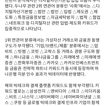
연관어 분석에서는 디지털자산기본법 입법 흐름이 부각
됐다. 두나무 관련 2위 연관어 분류인 '사회'에서는 △디
지털자산기본법 △법안 △법인 △입법 △제도권 △제
도화 △특정금융정보법 △자금세탁방지 △법적 △협업
△네트워크 등 디지털자산 관련 입법·제도화 키워드가
집중적으로 나타났다.
1위 연관어 분류에서는 가상자산 거래소와 금융권 동맹
구도가 부각됐다. '기업/브랜드/제품' 분류에서는 △업
비트 △빗썸 △코빗 △고팍스 등 거래소 경쟁 구도와 함
께 △하나금융 △하나금융그룹 △미래에셋 △미래에셋
증권 △한화투자증권 △카카오 △카카오인베스트먼트
등 금융권·전략적 파트너 키워드가 동시에 등장하며 하
나은행 지분 인수 효과가 빅데이터에 반영됐다.
해외 빅테크와 결제 플랫폼 키워드도 함께 부각됐다. 키
워드 별로는△삼성전자 △엔비디아 △테크 △이더리움
△비트 △나스닥 △네이버페이 △네이버파이낸셜 △토
스 △쿠팡 등 글로벌 빅테크와 결제 인프라 기업이 함께