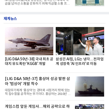
NH농협캐피탈(대표 장종환)은 임직원 간 세대와 직
했다. 자극적이지 않으면서도 깊은 닭육수에 마늘의
급을 넘어선 소통을 강화하기 위해 직급별 소통 프로
개운한 풍미를 더했으며, 국물이 잘 배어들면서도 쫄
그램'너하(NH)고, 나하(NH)고, NH GO!'를 지난 27일
깃한 식감이 살아있는 칼국수 면발을 정교하게 구현
부터 30일까지 서울 원센티널 NH농협캐피탈타워 22
했다는게 회사측의 설명이다.실제 현장 시식 행사에
층에서 운영했다고 31일 밝혔다.이번 프로그램은 경
서도
재계뉴스
영지원부 홍보팀과 2026년 새로이(e)＊가 공동 주관
했으며, ▲팀장·부장(7.27), ▲계장·주임(7.28), ▲과
장·차장(7.29), ▲대리(7.30) 등 직급별로 총 4회에 걸
쳐 진행됐다.참고로 새로이(e)는 NH농협캐피탈 MZ
세대들로(과장~계장) 구성된 자율 참여조직으로, 조
직문화 혁신과 업무 효율성 향상을 위한 다양한 활동
을 추진하며,새로운 변화와 이로운 영향력을 조직전
반에 전파하는 역할
[LIG D&A 50년-38] 국내 최초 공
삼성은 AI칩, LG는 냉각…전자업
대지 유도폭탄 'KGGB' 개발
계 성장축 'AI 인프라'로 이동
[LIG D&A 50년-37] 홍상어 성공 발판 삼
아 '범상어' 개발 착수
대잠무기체계 ‘홍상어’는 경어뢰 사정거리 밖에 있는
적 잠수함을 공격하는 무기이다. 홍상어는 2010년 넥
스원퓨처 시절 진해하우스에서 최초 생산돼 전력화가
이뤄졌다. 이후 2012년 한국형 구축함(KDX-1) 이상
의 함정에 실전 배치됐다.그해 7월 해군은 동해상에서
게임스컴 앞둔 게임사…해외 공략으로 하
성능 검증을 위해 홍상어 시험발사를 실시했다. 이때