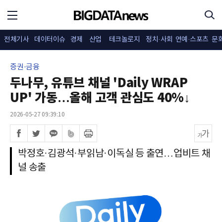
전체기사
데이터이슈
경제
산업
테크놀로지
정치·사회
연예·스포츠
문
증권·금융
두나무, 유튜브 채널 'Daily WRAP
UP' 가동…올해 고객 관심도 40%↓
2026-05-27 09:39:10
박정호·김광석·부읽남·이독실 등 출연…업비트 채
널 송출