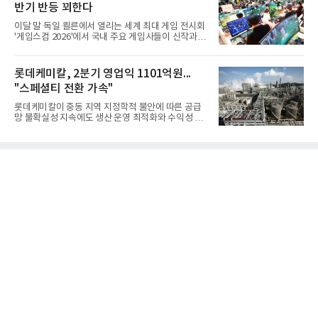
반기 반등 꾀한다
홍상어가 목표 지점에서 입수한 후 표적을 타격하지
못하고 물속에서 멈춰버리는 예상 밖의 일이 벌어졌
이달 말 독일 쾰른에서 열리는 세계 최대 게임 전시회
다. 2차 품질확인 사격 시험에서도 만족스러운 결과를
'게임스컴 2026'에서 국내 주요 게임사들이 신작과 글
얻지 못했다. 완벽한 신뢰성 확보를 위해 LIG넥스원은
로벌 전략을 공개한다. 상반기 게임사들의 실적이 업
국방과학연구소(ADD) 테스크포스(TF)와 합심해 본
체별로 엇갈린 가운데 하반기 신작 흥행과 해외 시장
격적인 개선 작업에 착수했다.홍상어 유도탄의 모든
성과가 실적을 좌우할 핵심 변수로 떠오르고 있다.8일
롯데케미칼, 2분기 영업익 1101억원...
분야를
업계에 따르면 올해 상반기 게임업계는 기업별 성적
"스페셜티 전환 가속"
표가 크게 갈렸다. 대표적으로 크래프톤은 'PUBG: 배
틀그라운드'의 안정적인 성장에 힘입어 상반기 연결
롯데케미칼이 중동 지역 지정학적 불안에 따른 공급
기준 매출 2조6616억원, 영업이익 9725억원으로 역
망 불확실성 지속에도 생산 운영 최적화와 수익성 중
대 최대 실적을 기록했다. 엔씨도 올해 출시한 '아이온
심의 사업 운영을 통해 전분기에 이어 흑자 기조를 이
2' 등에 힘입어 호실적을 거둘 것으로 전망된다.반면
어갔다.롯데케미칼이 2026년 2분기 연결 기준 매출
넷마블은 2분기 매출이 증가했지만 영업이익은 전년
액 5조6864억원, 영업이익 1101억원을 기록했다고 7
동기 대
일 밝혔다. 사업별로는 기초화학 부문(롯데케미칼 기
초소재사업·LC타이탄·LC USA·롯데대산석화)이 매
출 3조9403억원, 영업이익 23억원을 기록했다. 정기
보수 영향과 원료 가격 변동에 따른 래깅 효과로 전분
기 대비 수익성은 둔화됐지만 흑자 전환 흐름을 유지
했다.첨단소재 부문은 매출 1조1551억원, 영업이익
1325억원을 기록했다. 주요 제품의 스프레드 확대와
우호적인 환율 효과