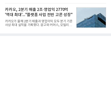
기체계에 기반한 새로운 기능이 추가되기도 하고, 활
CEO 브랜드평판 30위 순위는 이재용, 최태원, 정의
용도가 떨어지는 재래식 무기를 새롭게 활용하는 방
선, 구광모, 신동빈, 박현주, 이해진, 정원주, 함영주,
안이 강구됐다. 또 핵심 구성품 국산화를 통해 수출상
카카오, 2분기 매출 2조·영업익 2770억
김승연, 이재현, 강호동, 김범수, 양종
의 제약을 해소하고자 노력했다. 이러한 LIG넥스원의
'역대 최대'..."플랫폼 사업 전반 고른 성장"
신기술 개발 성과가 집약된 무기체계가 바로 휴대용
지대공 유도무기 ‘신궁’이다.신궁은 이미 2009년 수
카카오가 올해 2분기 매출과 영업이익 모두 분기 기준
출을 위한 개량형 멀티런처 개발을 완료함으로써 기
사상 최대 실적을 기록했다. 광고와 커머스, 모빌리
능 다양화와 계열화 가능성을 선보인 바 있었다. 이번
티, 페이 등 플랫폼 사업이 고르게 성장하며 실적을 견
엔 기존 K-30 30mm 대공포 비호 체계에 신궁을 장착
인했다.카카오는 6일 연결 기준 올해 2분기 매출 2조
하는 개량사업, 일명 ‘비호복합’ 프로젝트가 2009년
985억원, 영업이익 2770억원을 기록했다고 밝혔다.
부터 진행됐
전년 동기 대비 매출은 9%, 영업이익은 36% 늘어난
수치다. 전년 동기 실적과 증가율은 카카오게임즈와
카카오헬스케어 관련 손익을 중단영업손익으로 반영
한 기준으로 산출됐다. 지난해 2분기 매출은 1조9175
억원, 영업이익은 2039억원이었다.플랫폼 부문 매출
은 1조2303억원으로 전년 동기 대비 17% 증가했다.
카카오톡 내 광고와 커머스 사업을 아우르는 톡비즈
매출은 6432억원