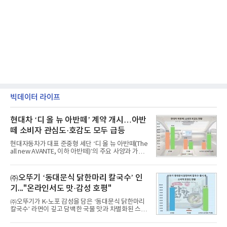
빅데이터 라이프
현대차 ‘디 올 뉴 아반떼’ 계약 개시…아반
떼 소비자 관심도·호감도 모두 급등
현대자동차가 대표 준중형 세단 ‘디 올 뉴 아반떼(The
all new AVANTE, 이하 아반떼)’의 주요 사양과 가격
을 공개하고 5일부터 계약을 시작한다고 밝혔다.아반
떼는 6년 만에 선보이는 8세대 완전변경 모델로, ▲정
교한 선과 면을 중심으로 완성한 파격적인 디자인 ▲
㈜오뚜기 ‘동대문식 닭한마리 칼국수’ 인
과거 중형 세단 수준으로 확대된 차체 제원 ▲글로벌
기..."온라인서도 맛·감성 호평"
최고 수준의 안전성 ▲성능과 효율을 동시에 높인 주
행 완성도 ▲첨단 편의 및 디지털 사양 적용 등을 통해
㈜오뚜기가 K-노포 감성을 담은 ‘동대문식 닭한마리
글로벌 준중형 세단의 새로운 기준을 세웠다.아반떼
칼국수’ 라면이 깊고 담백한 국물 맛과 차별화된 스토
는 가솔린 2.0과 1.6 하이브리드 두 가지 파워트레인
리로 출시 초기부터 높은 인기를 얻고 있다고 4일 밝
과 모던, 프리미엄, 인스퍼레이션 세 가지 트림으로
혔다.‘동대문식 닭한마리 칼국수’는 예상을 뛰어넘는