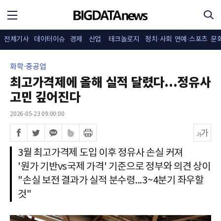
전체기사
데이터이슈
경제
산업
테크놀로지
정치·사회
연예·스포츠
문
화학·중공업
최고가격제에 올해 실적 달렸다...정유사
고민 깊어진다
2026-05-23 09:00:00
3월 최고가격제 도입 이후 정유사 손실 커져
'원가 기반vs국제 가격' 기준으로 정부와 의견 상이
"손실 보전 결과가 실적 분수령...3~4분기 좌우할
것"