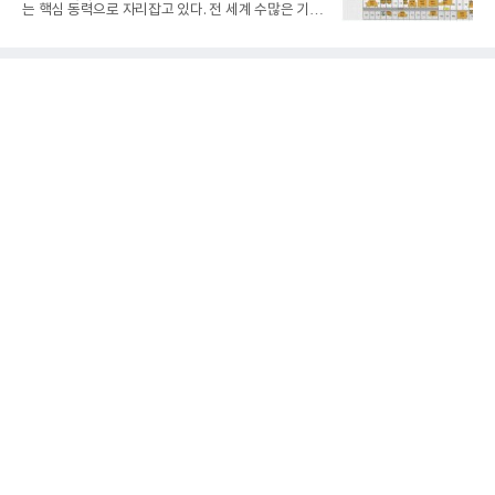
실증에서는 총 13개 구간, 10만6000km 항해를 통해
는 핵심 동력으로 자리잡고 있다. 전 세계 수많은 기업
평균 5.3%의 연료 질감 효과를 입증했다. 이는 연간 1
이 AI를 통해 문제 해결의 속도를 높이고 품질과 생산
만t의 연료를 사용하는 선박 1척 기준 약 3억5000만
성의 한계를 다시 쓰고 있으며, HD현대 역시 변화의
원의 비용 절감에 해당한다.주목할 점은 오션와이즈
흐름 속에서 새로운 가능성을 모색하고 있다. HD그룹
의 핵심
이 최근 발간한 사보를 통해 공개한 AI전략과 내용을
살펴보기로 한다. <편집자 주>선박 생산계획은 제조
업 중에서도 매우 복잡한 분야다. 설계 변경 사항이 생
산에 직접적으로 영향을 미치며, 블록 조립부터 시운
전까지 공정 작업 순서도 엄격하게 정해져 있다. 여기
에 크레인과 트랜스포터, 작업 공간, 자재 수급, 외주
물량, 글로벌 수요 변동 등 다양한 변수가 얽혀있