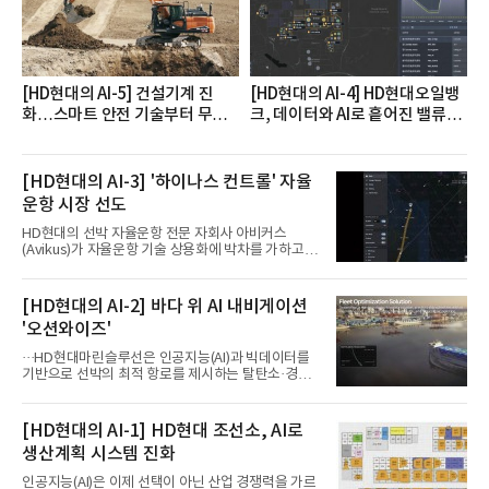
몽베스트, 크리스탈, 풀무원샘물, 평창수, 지리산수,
진로 석수,
[HD현대의 AI-5] 건설기계 진
[HD현대의 AI-4] HD현대오일뱅
화…스마트 안전 기술부터 무인
크, 데이터와 AI로 흩어진 밸류체
자율 굴착기까지
인 연결
[HD현대의 AI-3] '하이나스 컨트롤' 자율
운항 시장 선도
HD현대의 선박 자율운항 전문 자회사 아비커스
(Avikus)가 자율운항 기술 상용화에 박차를 가하고 있
다. 아비커스는 최근 노르웨이선급(DNV)으로부터 자
율운항 시스템 ‘하이나스 컨트롤(HINAS Control)’에
대한 형식승인(Type Approval, TA)을 획득했다.이
[HD현대의 AI-2] 바다 위 AI 내비게이션
번에 형식승인을 받은 ‘하이나스 컨트롤’은 인지-판
'오션와이즈'
단-제어 기능을 통합한 자율운항 시스템으로, 주변 선
박과 장애물을 스스로 인식하고 운항 상황을 판단, 충
···HD현대마린슬루선은 인공지능(AI)과 빅데이터를
돌을 회피할 수 있도록 제어하는 솔루션이다. 특정 선
기반으로 선박의 최적 항로를 제시하는 탈탄소·경제
박이나 프로젝트에 한정되지 않고 다양한 선박에 범
운항 솔루션 ‘오션와이즈’를 운영하고 있다. 별도의
용적으로 적용 가능한 양산형 자율운항 시스템이 국
장비 설치 없이 일고리즘 만으로 선박의 탄소 배출량
제 공인을 받은 것은 처음이라 더욱 눈길을 끈다.이에
을 모니터링 및 예측하며, 연료 소비를 최소화하는 운
[HD현대의 AI-1] HD현대 조선소, AI로
따라 하이나스 컨
항 가이드라인을 제공한다.오션와이즈의 핵심 기능은
생산계획 시스템 진화
CI(탄소집약도지수) 실시간 관리 예측, 시 기반 최적
항로 추천, 선단 관리 등이다. HD현대오일뱅크와의
인공지능(AI)은 이제 선택이 아닌 산업 경쟁력을 가르