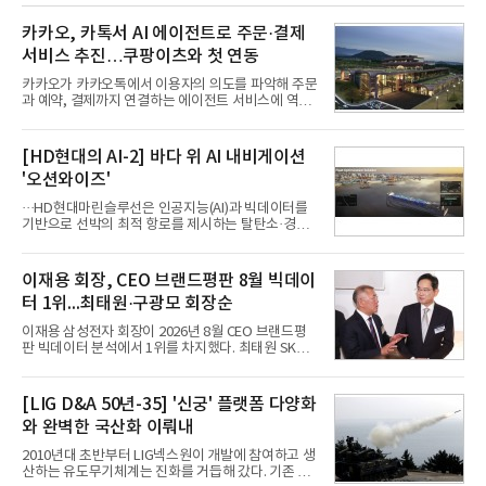
카카오, 카톡서 AI 에이전트로 주문·결제
서비스 추진…쿠팡이츠와 첫 연동
카카오가 카카오톡에서 이용자의 의도를 파악해 주문
과 예약, 결제까지 연결하는 에이전트 서비스에 역량
을 집중한다. 음식 배달을 시작으로 커머스와 예약, 여
행 등으로 적용 범위를 넓혀 AI를 새로운 톡비즈 성장
축으로 만들겠다는 구상이다.정신아 카카오 대표는 6
[HD현대의 AI-2] 바다 위 AI 내비게이션
일 열린 2분기 실적 발표 컨퍼런스콜에서 "AI는 톡비
'오션와이즈'
즈 성장 재점화의 핵심이자 주요 매출원으로 자리 잡
을 것"이라며 이같은 AI 사업 전략을 공개했다. 카카
···HD현대마린슬루선은 인공지능(AI)과 빅데이터를
오는 이날 함께 발표한 2분기 연결 매출이 전년 동기
기반으로 선박의 최적 항로를 제시하는 탈탄소·경제
대비 9% 증가한 2조985억원, 영업이익은 36% 늘어
운항 솔루션 ‘오션와이즈’를 운영하고 있다. 별도의
난 2770억원이라고 밝혔다. 매출과 영업이익 모두 분
장비 설치 없이 일고리즘 만으로 선박의 탄소 배출량
기 기준 역대 최대치다. 카카오는 플랫폼 부문 매출이
을 모니터링 및 예측하며, 연료 소비를 최소화하는 운
이재용 회장, CEO 브랜드평판 8월 빅데이
17% 증가하
항 가이드라인을 제공한다.오션와이즈의 핵심 기능은
터 1위...최태원·구광모 회장순
CI(탄소집약도지수) 실시간 관리 예측, 시 기반 최적
항로 추천, 선단 관리 등이다. HD현대오일뱅크와의
이재용 삼성전자 회장이 2026년 8월 CEO 브랜드평
실증에서는 총 13개 구간, 10만6000km 항해를 통해
판 빅데이터 분석에서 1위를 차지했다. 최태원 SK그
평균 5.3%의 연료 질감 효과를 입증했다. 이는 연간 1
룹 회장과 구광모 LG그룹 회장이 뒤를 이었다.6일 한
만t의 연료를 사용하는 선박 1척 기준 약 3억5000만
국기업평판연구소(소장 구창환)는 빅데이터뉴스와
원의 비용 절감에 해당한다.주목할 점은 오션와이즈
함께 60명의 CEO 브랜드를 대상으로 2026년 7월 6
[LIG D&A 50년-35] '신궁' 플랫폼 다양화
의 핵심
일부터 8월 6일까지 수집된 소비자 빅데이터
와 완벽한 국산화 이뤄내
7,395,735건을 분석한 결과, 삼성 이재용 회장이 브
랜드평판지수 1,984,715를 기록하며 8월 1위에 올랐
2010년대 초반부터 LIG넥스원이 개발에 참여하고 생
다고 밝혔다. 분석에 활용된 빅데이터는 지난 7월
산하는 유도무기체계는 진화를 거듭해 갔다. 기존 무
(14,233,797건) 대비 48.04% 감소한 수치다.8월