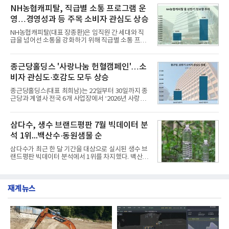
운영된다.◆ 디자인·공간·안전·성능 전반에서 차급을
소비자 호응에 힘입어 지난 7월 13일 첫 선을 보인 지
NH농협캐피탈, 직급별 소통 프로그램 운
넘
단 18일 만에 누적 판매량 50만 개를 돌파하는 성과를
영…경영성과 등 주목 소비자 관심도 상승
거두었다.이번 신제품은 개발진이 전국의 닭한마리
전문점을 직접 찾아 다니며 최적의 육수 비율을 완성
NH농협캐피탈(대표 장종환)은 임직원 간 세대와 직
했다. 자극적이지 않으면서도 깊은 닭육수에 마늘의
급을 넘어선 소통을 강화하기 위해 직급별 소통 프로
개운한 풍미를 더했으며, 국물이 잘 배어들면서도 쫄
그램'너하(NH)고, 나하(NH)고, NH GO!'를 지난 27일
깃한 식감이 살아있는 칼국수 면발을 정교하게 구현
부터 30일까지 서울 원센티널 NH농협캐피탈타워 22
했다는게 회사측의 설명이다.실제 현장 시식 행사에
층에서 운영했다고 31일 밝혔다.이번 프로그램은 경
종근당홀딩스 '사랑나눔 헌혈캠페인'…소
서도
영지원부 홍보팀과 2026년 새로이(e)＊가 공동 주관
비자 관심도·호감도 모두 상승
했으며, ▲팀장·부장(7.27), ▲계장·주임(7.28), ▲과
장·차장(7.29), ▲대리(7.30) 등 직급별로 총 4회에 걸
종근당홀딩스(대표 최희남)는 22일부터 30일까지 종
쳐 진행됐다.참고로 새로이(e)는 NH농협캐피탈 MZ
근당과 계열사 전국 6개 사업장에서 ‘2026년 사랑나
세대들로(과장~계장) 구성된 자율 참여조직으로, 조
눔 헌혈캠페인’을 실시했다고 31일 밝혔다.이번 캠페
직문화 혁신과 업무 효율성 향상을 위한 다양한 활동
인은 장마와 폭염, 여름휴가 등으로 헌혈 참여가 줄어
을 추진하며,새로운 변화와 이로운 영향력을 조직전
드는 시기에 안정적 혈액 수급에 기여하고 생명나눔
삼다수, 생수 브랜드평판 7월 빅데이터 분
반에 전파하는 역할
문화를 확산하기 위해 마련됐다.캠페인은 종근당 천
석 1위...백산수·동원샘물 순
안공장을 시작으로 ▲효종연구소 ▲종근당바이오 안
산공장 ▲경보제약 아산본사 ▲종근당건강 당진공장
삼다수가 최근 한 달 기간을 대상으로 실시된 생수 브
▲종근당 본사 등 전국 6개 사업장에서 릴레이 방식
랜드평판 빅데이터 분석에서 1위를 차지했다. 백산수
으로 이어졌다.캠페인 기간에는 임직원의 참여를 독
와 동원샘물이 뒤를 이었다.31일 한국기업평판연구
려하기 위해 헌혈 퀴즈와 행운 복권 등 다양한 이벤트
소(소장 구창환)는 국내 소비자들에게 사랑받는 21개
도 진행했다.종근당홀딩스는 임직원들이 기부한 헌혈
생수 브랜드를 대상으로 지난 6월 30일부터 7월 31일
증을 한국백혈병
재계뉴스
까지 수집된 소비자 빅데이터 3,702,555건을 분석한
결과, 삼다수가 브랜드평판지수 1,594,583을 기록하
며 7월 1위에 올랐다고 밝혔다. 분석에 활용된 빅데이
터는 지난 4월(3,435,836건) 대비 7.76% 증가한 수
치다.연구소에 따르면 7월 생수 브랜드평판 순위는 삼
다수, 백산수, 동원샘물, 스파클, 아이시스, 에비앙,