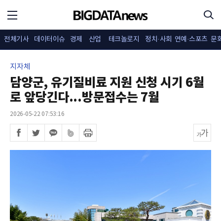
전체기사
데이터이슈
경제
산업
테크놀로지
정치·사회
연예·스포츠
문
지자체
담양군, 유기질비료 지원 신청 시기 6월
로 앞당긴다...방문접수는 7월
2026-05-22 07:53:16