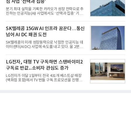
심 사업 '선택과 집중'
홍상어가 목표 지점에서 입수한 후 표적을 타격하지
못하고 물속에서 멈춰버리는 예상 밖의 일이 벌어졌
분기 최대 실적을 기록한 카카오가 성장 전략으로 추
다. 2차 품질확인 사격 시험에서도 만족스러운 결과를
진하는 인공지능(AI) 사업에서도 ‘선택과 집중’ 기조
얻지 못했다. 완벽한 신뢰성 확보를 위해 LIG넥스원은
를 강화하고 있다. 경쟁사들이 AI 데이터센터 등 인프
국방과학연구소(ADD) 테스크포스(TF)와 합심해 본
라 투자에 나서는 것과 달리, 카카오는 ‘카카오톡’이
격적인 개선 작업에 착수했다.홍상어 유도탄의 모든
라는 플랫폼 경쟁력을 활용한 AI 에이전트 서비스에
SK텔레콤 15GW AI 인프라 꿈꾼다…통신
분야를
집중하는 전략이다. 과거 무리한 사업 확장 과정에서
넘어 AI DC 패권 도전
겪었던 시행착오를 되풀이하지 않고 핵심 역량에 집
중하겠다는 취지로 풀이된다.7일 업계에 따르면 카카
SK텔레콤이 미래 성장동력으로 낙점한 인공지능 데
오는 올해 2분기 연결 기준 매출 2조985억원, 영업이
이터센터(AI DC) 사업에 속도를 내고 있다. 올 2분기
익 2770억원을 기록했다. 전년 동기 대비 매출과 영업
AI 데이터센터 매출이 90% 이상 급증한 데 이어, 오
이익은 각각 9%, 36% 증가해 모두 분기 기준 역대
는 2035년까지 총 15GW(기가와트) 규모의 AI DC를
최대치다. 상반기 기준 매출은 4조405억원, 영업이익
구축하겠다는 대형 청사진을 제시하면서다. 이에 따
LG전자, 대형 TV 구독하면 스탠바이미2
은 4884억
라 경쟁 구도 역시 이동통신사인 KT, LG유플러스를
구독료 반값...소비자 관심도 증가
넘어 네이버, 삼성SDS 등 IT 인프라 기업으로 확장되
고 있다.7일 SK텔레콤에 따르면 회사는 올해 2분기
LG전자가 이달 1일부터 전국 431개 베스트샵 매장
연결 기준 매출 4조 3591억원, 영업이익 5660억원을
(백화점 포함)에서 TV 번들 구독 프로모션을 진행하고
기록했다. 매출은 전년 동기 대비 0.5%, 영업이익은
있다. 대형 TV 구독 시 스탠바이미2 구독료를 반값 할
67.3% 증가한 수치다. AI DC 사업의 성장에 더해 수
인해주는 프로모션이다.대상 제품은 65·77·83형 올
익성 중심 경영, 그리고 지난해 발생한 일회성 비용에
레드, 75·86·100형 마이크로 RGB, 75·86형 미니
따른 기저효과가 실
RGB 등 거실용 TV로 인기가 높은 베스트셀러 TV 20
개 모델이며, 동시 구독 계약 시 스탠바이미2(모델명
27LX6TPGA) 구독료를 50% 할인 받을 수 있다. 프로
모션 대상 모델과 혜택, 구독료 등 프로모션 세부 사항
은 베스트샵 판매 매니저에게 문의하면 자세히 안내
받을 수 있다.LG TV를 구독으로 이용하면 최대 6년까
지 구독 계약기간 내 무상 A/S를 받을 수 있으며, 이사
등으로 이전