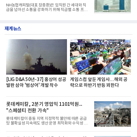
전문점을 직접 찾아 다니며 최적의 육수 비율을 완성
NH농협캐피탈(대표 장종환)은 임직원 간 세대와 직
했다. 자극적이지 않으면서도 깊은 닭육수에 마늘의
급을 넘어선 소통을 강화하기 위해 직급별 소통 프로
개운한 풍미를 더했으며, 국물이 잘 배어들면서도 쫄
그램'너하(NH)고, 나하(NH)고, NH GO!'를 지난 27일
깃한 식감이 살아있는 칼국수 면발을 정교하게 구현
부터 30일까지 서울 원센티널 NH농협캐피탈타워 22
했다는게 회사측의 설명이다.실제 현장 시식 행사에
층에서 운영했다고 31일 밝혔다.이번 프로그램은 경
서도
재계뉴스
영지원부 홍보팀과 2026년 새로이(e)＊가 공동 주관
했으며, ▲팀장·부장(7.27), ▲계장·주임(7.28), ▲과
장·차장(7.29), ▲대리(7.30) 등 직급별로 총 4회에 걸
쳐 진행됐다.참고로 새로이(e)는 NH농협캐피탈 MZ
세대들로(과장~계장) 구성된 자율 참여조직으로, 조
직문화 혁신과 업무 효율성 향상을 위한 다양한 활동
을 추진하며,새로운 변화와 이로운 영향력을 조직전
반에 전파하는 역할
[LIG D&A 50년-37] 홍상어 성공
게임스컴 앞둔 게임사…해외 공
발판 삼아 '범상어' 개발 착수
략으로 하반기 반등 꾀한다
롯데케미칼, 2분기 영업익 1101억원...
"스페셜티 전환 가속"
롯데케미칼이 중동 지역 지정학적 불안에 따른 공급
망 불확실성 지속에도 생산 운영 최적화와 수익성 중
심의 사업 운영을 통해 전분기에 이어 흑자 기조를 이
어갔다.롯데케미칼이 2026년 2분기 연결 기준 매출