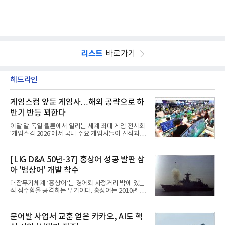
리스트
바로가기
헤드라인
게임스컴 앞둔 게임사…해외 공략으로 하
반기 반등 꾀한다
이달 말 독일 쾰른에서 열리는 세계 최대 게임 전시회
'게임스컴 2026'에서 국내 주요 게임사들이 신작과 글
로벌 전략을 공개한다. 상반기 게임사들의 실적이 업
체별로 엇갈린 가운데 하반기 신작 흥행과 해외 시장
성과가 실적을 좌우할 핵심 변수로 떠오르고 있다.8일
[LIG D&A 50년-37] 홍상어 성공 발판 삼
업계에 따르면 올해 상반기 게임업계는 기업별 성적
아 '범상어' 개발 착수
표가 크게 갈렸다. 대표적으로 크래프톤은 'PUBG: 배
틀그라운드'의 안정적인 성장에 힘입어 상반기 연결
대잠무기체계 ‘홍상어’는 경어뢰 사정거리 밖에 있는
기준 매출 2조6616억원, 영업이익 9725억원으로 역
적 잠수함을 공격하는 무기이다. 홍상어는 2010년 넥
대 최대 실적을 기록했다. 엔씨도 올해 출시한 '아이온
스원퓨처 시절 진해하우스에서 최초 생산돼 전력화가
2' 등에 힘입어 호실적을 거둘 것으로 전망된다.반면
이뤄졌다. 이후 2012년 한국형 구축함(KDX-1) 이상
넷마블은 2분기 매출이 증가했지만 영업이익은 전년
의 함정에 실전 배치됐다.그해 7월 해군은 동해상에서
문어발 사업서 교훈 얻은 카카오, AI도 핵
동기 대
성능 검증을 위해 홍상어 시험발사를 실시했다. 이때