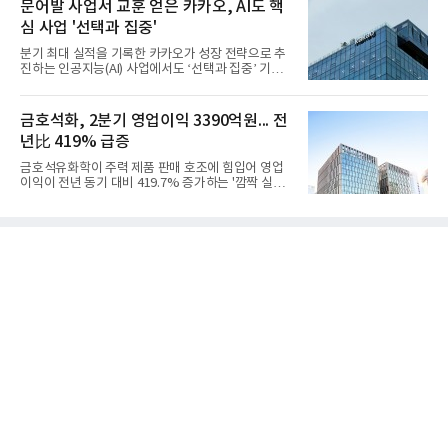
액 5조6864억원, 영업이익 1101억원을 기록했다고 7
문어발 사업서 교훈 얻은 카카오, AI도 핵
일 밝혔다. 사업별로는 기초화학 부문(롯데케미칼 기
심 사업 '선택과 집중'
초소재사업·LC타이탄·LC USA·롯데대산석화)이 매
출 3조9403억원, 영업이익 23억원을 기록했다. 정기
분기 최대 실적을 기록한 카카오가 성장 전략으로 추
보수 영향과 원료 가격 변동에 따른 래깅 효과로 전분
진하는 인공지능(AI) 사업에서도 ‘선택과 집중’ 기조
기 대비 수익성은 둔화됐지만 흑자 전환 흐름을 유지
를 강화하고 있다. 경쟁사들이 AI 데이터센터 등 인프
했다.첨단소재 부문은 매출 1조1551억원, 영업이익
라 투자에 나서는 것과 달리, 카카오는 ‘카카오톡’이
1325억원을 기록했다. 주요 제품의 스프레드 확대와
라는 플랫폼 경쟁력을 활용한 AI 에이전트 서비스에
금호석화, 2분기 영업이익 3390억원... 전
우호적인 환율 효과
집중하는 전략이다. 과거 무리한 사업 확장 과정에서
년比 419% 급증
겪었던 시행착오를 되풀이하지 않고 핵심 역량에 집
중하겠다는 취지로 풀이된다.7일 업계에 따르면 카카
금호석유화학이 주력 제품 판매 호조에 힘입어 영업
오는 올해 2분기 연결 기준 매출 2조985억원, 영업이
이익이 전년 동기 대비 419.7% 증가하는 '깜짝 실
익 2770억원을 기록했다. 전년 동기 대비 매출과 영업
적'을 냈다. 금호석유화학은 연결 기준 올해 2분기 영
이익은 각각 9%, 36% 증가해 모두 분기 기준 역대
업이익이 3390억원으로 지난해 동기보다 419.7% 증
최대치다. 상반기 기준 매출은 4조405억원, 영업이익
가한 것으로 잠정 집계됐다고 7일 공시했다.매출은 2
은 4884억
조2682억원으로 지난해 동기 대비 27.9% 증가했다.
순이익은 3004억원으로 420.4% 늘었다.이번 호실적
은 주력 제품인 NB라텍스와 합성수지 판매 호조가 견
인한 것으로 풀이된다. 미국의 중국산 의료용 고무장
갑 관세 인상 이후 동남아 장갑업체의 가동률이 높아
지면서 NB라텍스 수요가 증가했고, 원재료인 부타디
엔(BD) 가격 상승분을 제품 가격에 반영하면서 수익
성이 개선됐다.금호석유