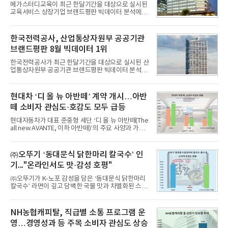
메가스터디교육이 최근 한달기간을 대상으로 실시된
교육서비스 상장기업 브랜드평판 빅데이터 분석에서
1위를 차지했다. 대교와 디지털대상이 뒤를 이었다.7
일 한국기업평판연구소(소장 구창환)는 국내 교육서
비스 상장기업 브랜드를 대상으로 지난 7월 7일부터
한국전력공사, 산업통상자원부 공공기관
8월 7일까지 수집된 소비자 빅데이터 10,074,233건
브랜드평판 8월 빅데이터 1위
을 분석한 결과, 메가스터디교육이 브랜드평판지수
1,710,926을 기록하며 8월 1위에 올랐다고 밝혔다.
한국전력공사가 최근 한달기간을 대상으로 실시된 산
분석에 활용된 빅데이터는 지난 7월(9,491,206건) 대
업통상자원부 공공기관 브랜드평판 빅데이터 분석에
비 6.14% 증가한 수치로, 교육서비스 상장기업 브랜
서 1위를 차지했다. 한국가스공사와 한국수력원자력
드에 대한 소비자 관심이 확대됐다.연구소에 따르면 8
이 순으로 뒤를 이었다.7일 한국기업평판연구소(소장
월 교육서비스 상장기업 브랜드평판 순위는 메가스터
구창환)는 산업통상자원부 공공기관 41개 브랜드를
현대차 ‘디 올 뉴 아반떼’ 계약 개시…아반
디교육, 대교, 디지
대상으로 지난 7월 7일부터 8월 7일까지 수집된 소비
떼 소비자 관심도·호감도 모두 급등
자 빅데이터 91,102,549건을 분석한 결과, 한국전력
공사가 브랜드평판지수 10,670,633을 기록하며 8월
현대자동차가 대표 준중형 세단 ‘디 올 뉴 아반떼(The
1위에 올랐다고 밝혔다. 분석에 활용된 빅데이터는 지
all new AVANTE, 이하 아반떼)’의 주요 사양과 가격
난 7월(88,893,823건) 대비 2.48% 증가한 수치다.연
을 공개하고 5일부터 계약을 시작한다고 밝혔다.아반
구소에 따르면 8월 산업통상자원부 공공기관 브랜드
떼는 6년 만에 선보이는 8세대 완전변경 모델로, ▲정
평판 30위 순위는 한국전력공사, 한국가스공사, 한국
교한 선과 면을 중심으로 완성한 파격적인 디자인 ▲
㈜오뚜기 ‘동대문식 닭한마리 칼국수’ 인
수력원자력, 한국석
과거 중형 세단 수준으로 확대된 차체 제원 ▲글로벌
기..."온라인서도 맛·감성 호평"
최고 수준의 안전성 ▲성능과 효율을 동시에 높인 주
행 완성도 ▲첨단 편의 및 디지털 사양 적용 등을 통해
㈜오뚜기가 K-노포 감성을 담은 ‘동대문식 닭한마리
글로벌 준중형 세단의 새로운 기준을 세웠다.아반떼
칼국수’ 라면이 깊고 담백한 국물 맛과 차별화된 스토
는 가솔린 2.0과 1.6 하이브리드 두 가지 파워트레인
리로 출시 초기부터 높은 인기를 얻고 있다고 4일 밝
과 모던, 프리미엄, 인스퍼레이션 세 가지 트림으로
혔다.‘동대문식 닭한마리 칼국수’는 예상을 뛰어넘는
운영된다.◆ 디자인·공간·안전·성능 전반에서 차급을
소비자 호응에 힘입어 지난 7월 13일 첫 선을 보인 지
NH농협캐피탈, 직급별 소통 프로그램 운
넘
단 18일 만에 누적 판매량 50만 개를 돌파하는 성과를
영…경영성과 등 주목 소비자 관심도 상승
거두었다.이번 신제품은 개발진이 전국의 닭한마리