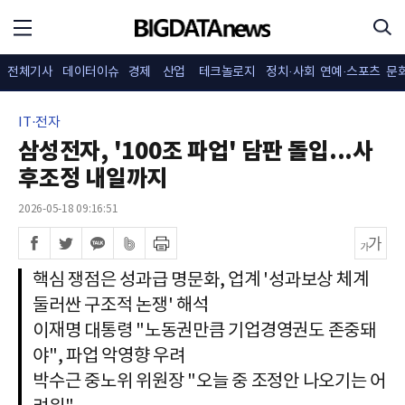
전체기사
데이터이슈
경제
산업
테크놀로지
정치·사회
연예·스포츠
문
IT·전자
삼성전자, '100조 파업' 담판 돌입...사
후조정 내일까지
2026-05-18 09:16:51
핵심 쟁점은 성과급 명문화, 업계 '성과보상 체계
둘러싼 구조적 논쟁' 해석
이재명 대통령 "노동권만큼 기업경영권도 존중돼
야", 파업 악영향 우려
박수근 중노위 위원장 "오늘 중 조정안 나오기는 어