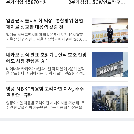
분기 영업익 5870억원
2분기 성장…5GW 인프라 구축
시동
임만균 서울시의회 의장 "통합방위 협업
체계로 정교한 대응력 갖출 것"
임만균 서울특별시의회 의장은 5일 오전 10시30분
서울 은평구 진관동 서울소방학교에서 열린 '2026 서
울시 통합방위회의'에 참석해 유관기관과 간담회를
하고 통합방위 태세를 점검했다.이날 회의는 서울시
와 서울시의회, 소방, 군·경의 협업 체계를 점검하고
네카오 실적 발표 초읽기... 실적 호조 전망
공동 대응 역량을 높이기 위해 열렸다.임 의장은 회의
에도 시장 관심은 'AI'
에 앞서 국가정보원과 수도방위사령부의 발표를 들었
다. 화재를 감지하고 물을 뿌릴 수 있는 드론 장비와
네이버와 카카오가 6일과 7일 각각 올해 2분기 실적
네 발로 걷는 로봇 등 전시 장비 시연도 참관했다.임
을 발표한다. 시장에서는 두 회사 모두 견조한 실적을
의장은 "오늘 '통합방위 사태 공동 대응 업무협약'으
거둘 것으로 예상하지만, 관심은 실적을 넘어 하반기
로 서울이 더 정교하고 신속한 대응력을 갖추게 될 것
이후 본격화될 인공지능(AI) 수익화 성과에 쏠리고 있
으로 기대된다"며 "서울시의회도 시민 안전과 평화로
다. AI 서비스가 실제 매출과 이익으로 연결되는지를
영풍·MBK "최윤범 고려아연 이사, 주주
운 일상을
입증해야 기업가치 재평가가 가능하다는 시각이다.5
권 탄압" 규탄
일 금융정보업체 에프앤가이드에 따르면 네이버의 2
분기 매출 컨센서스는 전년 동기 대비 15.5% 증가한
영풍이 5일 최윤범 고려아연 사내이사를 겨냥해 "주
3조3659억원, 영업이익은 전년 동기 대비 8.5% 증가
주권 탄압을 강력히 규탄한다"는 내용의 입장문을 발
한 5662억원으로 집계됐다.실적은 여전히 커머스가
표했다. 영풍·MBK파트너스가 고려아연의 최대주주
견인하고 있다. 네이버플러스 멤버십 가입자 확대와
로서 벌여온 활동을 최윤범 이사 측이 불법 행위처럼
C2C 플랫폼 왈라팝 인수, 각종 할인 프로모션 효과가
몰아가고 있다는 것이 골자다.영풍은 이날 입장문에
이어졌고 핀
서 "최윤범 사내이사는 또다시 회사를 자신의 경영권
방어 수단으로 이용하며 최대주주인 영풍·MBK파트