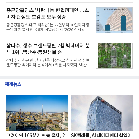
깃한 식감이 살아있는 칼국수 면발을 정교하게 구현
부터 30일까지 서울 원센티널 NH농협캐피탈타워 22
했다는게 회사측의 설명이다.실제 현장 시식 행사에
층에서 운영했다고 31일 밝혔다.이번 프로그램은 경
종근당홀딩스 '사랑나눔 헌혈캠페인'…소
서도
영지원부 홍보팀과 2026년 새로이(e)＊가 공동 주관
비자 관심도·호감도 모두 상승
했으며, ▲팀장·부장(7.27), ▲계장·주임(7.28), ▲과
장·차장(7.29), ▲대리(7.30) 등 직급별로 총 4회에 걸
종근당홀딩스(대표 최희남)는 22일부터 30일까지 종
쳐 진행됐다.참고로 새로이(e)는 NH농협캐피탈 MZ
근당과 계열사 전국 6개 사업장에서 ‘2026년 사랑나
세대들로(과장~계장) 구성된 자율 참여조직으로, 조
눔 헌혈캠페인’을 실시했다고 31일 밝혔다.이번 캠페
직문화 혁신과 업무 효율성 향상을 위한 다양한 활동
인은 장마와 폭염, 여름휴가 등으로 헌혈 참여가 줄어
을 추진하며,새로운 변화와 이로운 영향력을 조직전
드는 시기에 안정적 혈액 수급에 기여하고 생명나눔
삼다수, 생수 브랜드평판 7월 빅데이터 분
반에 전파하는 역할
문화를 확산하기 위해 마련됐다.캠페인은 종근당 천
석 1위...백산수·동원샘물 순
안공장을 시작으로 ▲효종연구소 ▲종근당바이오 안
산공장 ▲경보제약 아산본사 ▲종근당건강 당진공장
삼다수가 최근 한 달 기간을 대상으로 실시된 생수 브
▲종근당 본사 등 전국 6개 사업장에서 릴레이 방식
랜드평판 빅데이터 분석에서 1위를 차지했다. 백산수
으로 이어졌다.캠페인 기간에는 임직원의 참여를 독
와 동원샘물이 뒤를 이었다.31일 한국기업평판연구
려하기 위해 헌혈 퀴즈와 행운 복권 등 다양한 이벤트
소(소장 구창환)는 국내 소비자들에게 사랑받는 21개
도 진행했다.종근당홀딩스는 임직원들이 기부한 헌혈
생수 브랜드를 대상으로 지난 6월 30일부터 7월 31일
증을 한국백혈병
재계뉴스
까지 수집된 소비자 빅데이터 3,702,555건을 분석한
결과, 삼다수가 브랜드평판지수 1,594,583을 기록하
며 7월 1위에 올랐다고 밝혔다. 분석에 활용된 빅데이
터는 지난 4월(3,435,836건) 대비 7.76% 증가한 수
치다.연구소에 따르면 7월 생수 브랜드평판 순위는 삼
다수, 백산수, 동원샘물, 스파클, 아이시스, 에비앙,
몽베스트, 크리스탈, 풀무원샘물, 평창수, 지리산수,
진로 석수,
고려아연 106분기 연속 흑자, 2
SK텔레콤, AI 데이터센터 힘입어