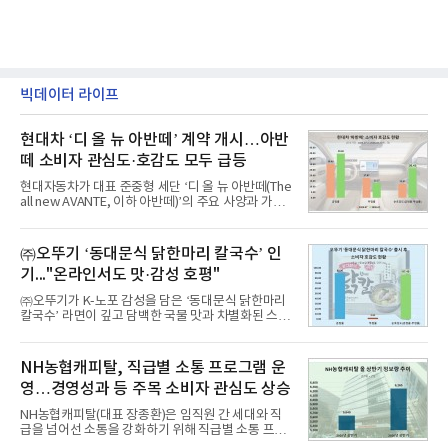
빅데이터 라이프
현대차 ‘디 올 뉴 아반떼’ 계약 개시…아반
떼 소비자 관심도·호감도 모두 급등
현대자동차가 대표 준중형 세단 ‘디 올 뉴 아반떼(The
all new AVANTE, 이하 아반떼)’의 주요 사양과 가격
을 공개하고 5일부터 계약을 시작한다고 밝혔다.아반
떼는 6년 만에 선보이는 8세대 완전변경 모델로, ▲정
교한 선과 면을 중심으로 완성한 파격적인 디자인 ▲
㈜오뚜기 ‘동대문식 닭한마리 칼국수’ 인
과거 중형 세단 수준으로 확대된 차체 제원 ▲글로벌
기..."온라인서도 맛·감성 호평"
최고 수준의 안전성 ▲성능과 효율을 동시에 높인 주
행 완성도 ▲첨단 편의 및 디지털 사양 적용 등을 통해
㈜오뚜기가 K-노포 감성을 담은 ‘동대문식 닭한마리
글로벌 준중형 세단의 새로운 기준을 세웠다.아반떼
칼국수’ 라면이 깊고 담백한 국물 맛과 차별화된 스토
는 가솔린 2.0과 1.6 하이브리드 두 가지 파워트레인
리로 출시 초기부터 높은 인기를 얻고 있다고 4일 밝
과 모던, 프리미엄, 인스퍼레이션 세 가지 트림으로
혔다.‘동대문식 닭한마리 칼국수’는 예상을 뛰어넘는
운영된다.◆ 디자인·공간·안전·성능 전반에서 차급을
소비자 호응에 힘입어 지난 7월 13일 첫 선을 보인 지
NH농협캐피탈, 직급별 소통 프로그램 운
넘
단 18일 만에 누적 판매량 50만 개를 돌파하는 성과를
영…경영성과 등 주목 소비자 관심도 상승
거두었다.이번 신제품은 개발진이 전국의 닭한마리
전문점을 직접 찾아 다니며 최적의 육수 비율을 완성
NH농협캐피탈(대표 장종환)은 임직원 간 세대와 직
했다. 자극적이지 않으면서도 깊은 닭육수에 마늘의
급을 넘어선 소통을 강화하기 위해 직급별 소통 프로
개운한 풍미를 더했으며, 국물이 잘 배어들면서도 쫄
그램'너하(NH)고, 나하(NH)고, NH GO!'를 지난 27일