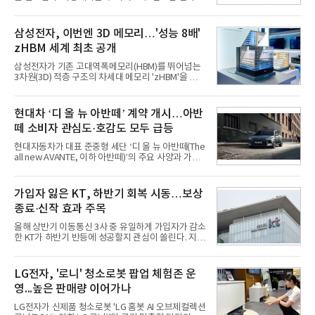
거둘 것으로 예상하지만, 관심은 실적을 넘어 하반기
이후 본격화될 인공지능(AI) 수익화 성과에 쏠리고 있
다. AI 서비스가 실제 매출과 이익으로 연결되는지를
삼성전자, 이번엔 3D 메모리…'성능 8배'
입증해야 기업가치 재평가가 가능하다는 시각이다.5
zHBM 세계 최초 공개
일 금융정보업체 에프앤가이드에 따르면 네이버의 2
분기 매출 컨센서스는 전년 동기 대비 15.5% 증가한
삼성전자가 기존 고대역폭메모리(HBM)를 뛰어넘는
3조3659억원, 영업이익은 전년 동기 대비 8.5% 증가
3차원(3D) 적층 구조의 차세대 메모리 'zHBM'을 세계
한 5662억원으로 집계됐다.실적은 여전히 커머스가
최초로 공개했다. 인공지능(AI) 가속기 위에 HBM을
견인하고 있다. 네이버플러스 멤버십 가입자 확대와
수직으로 쌓아 올려 데이터 이동 거리를 최소화한 것
C2C 플랫폼 왈라팝 인수, 각종 할인 프로모션 효과가
이 핵심이다.5일 업계에 따르면 삼성전자는 4일부터
현대차 ‘디 올 뉴 아반떼’ 계약 개시…아반
이어졌고 핀
6일(현지시간)까지 미국 캘리포니아주 산타클라라 컨
떼 소비자 관심도·호감도 모두 급등
벤션센터에서 열리는 '퓨처오브메모리앤스토리지
(FMS) 2026'에 참가해 차세대 3D 메모리 아키텍처인
현대자동차가 대표 준중형 세단 ‘디 올 뉴 아반떼(The
zHBM과 zNAND-O의 실물모형(목업)을 업계 최초로
all new AVANTE, 이하 아반떼)’의 주요 사양과 가격
공개했다, 삼성전자는 이번 행사에 약 20평 규모의 최
을 공개하고 5일부터 계약을 시작한다고 밝혔다.아반
대 전시 공간을 마련하고 AI 클라우드 서버를 형상화
떼는 6년 만에 선보이는 8세대 완전변경 모델로, ▲정
한 부스를 꾸려 D램부터 낸드, 스토리지에 이르는 약
교한 선과 면을 중심으로 완성한 파격적인 디자인 ▲
가입자 잃은 KT, 하반기 회복 시동…보상
30개 제품을 선보였다
과거 중형 세단 수준으로 확대된 차체 제원 ▲글로벌
종료·신작 효과 주목
최고 수준의 안전성 ▲성능과 효율을 동시에 높인 주
행 완성도 ▲첨단 편의 및 디지털 사양 적용 등을 통해
올해 상반기 이동통신 3사 중 유일하게 가입자가 감소
글로벌 준중형 세단의 새로운 기준을 세웠다.아반떼
한 KT가 하반기 반등에 성공할지 관심이 쏠린다. 지난
는 가솔린 2.0과 1.6 하이브리드 두 가지 파워트레인
해 개인정보 유출 사고에 따른 고객 보상 프로그램이
과 모던, 프리미엄, 인스퍼레이션 세 가지 트림으로
종료되면서 일부 가입자 이탈 우려가 나온다. 다만 보
운영된다.◆ 디자인·공간·안전·성능 전반에서 차급을
상 비용 부담이 줄어드는 데다 하반기 삼성전자와 애
LG전자, '로니' 청소로봇 팝업 체험존 운
넘
플이 신제품을 출시하며 번호이동 시장이 활성화되면
영...높은 판매량 이어가나
수익성이 개선될 것이라는 기대도 커지고 있다.5일 통
신업계와 한국통신사업자연합회(KTOA) 번호이동 통
LG전자가 신제품 청소로봇 'LG 홈봇 AI 오브제컬렉션
계에 따르면 올해 1월부터 7월까지 KT의 번호이동 가