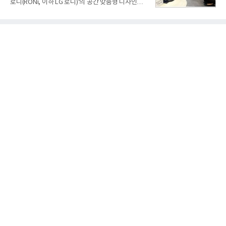
로니(RONi, 이하 LG 로니)'의 공간 맞춤형 디자인과
입자는 23만2901명 순감했다. 같은 기간 SK텔레콤은
차별화된 청소 성능을 경험할 수 있는 팝업 체험존을
15만6842명, LG유플러스는 5만7930명 순증했다. 통
마련했다고 5일 밝혔다.LG전자는 오는 8월 12일까지
신 3사 가운데 번호이동 기준 가입자가 감소한 곳은
현대백화점 판교점 1층에서 체험존을 운영한다. 주방
KT가 유일했
과 거실 등 집 안의 다양한 공간을 서로 다른 인테리어
로 연출해 LG 로니가 어느 공간에나 자연스럽게 어우
러지는 모습을 보여준다.고객들은 주방 싱크대 하단
걸레받이 공간에 제품을 숨겨 설치하는 '히든스테이
션'과 협탁형 디자인을 적용한 '오브제스테이션'을 직
접 살펴볼 수 있다.히든스테이션은 청소로봇과 스테
이션이 외부에 드러나지 않아 깔끔한 인테리어를 유
지할 수 있