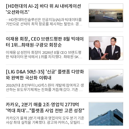
행 등으로 적용 범위를 넓혀 AI를 새로운 톡비즈 성장
축으로 만들겠다는 구상이다.정신아 카카오 대표는 6
[HD현대의 AI-2] 바다 위 AI 내비게이션
일 열린 2분기 실적 발표 컨퍼런스콜에서 "AI는 톡비
'오션와이즈'
즈 성장 재점화의 핵심이자 주요 매출원으로 자리 잡
을 것"이라며 이같은 AI 사업 전략을 공개했다. 카카
···HD현대마린슬루선은 인공지능(AI)과 빅데이터를
오는 이날 함께 발표한 2분기 연결 매출이 전년 동기
기반으로 선박의 최적 항로를 제시하는 탈탄소·경제
대비 9% 증가한 2조985억원, 영업이익은 36% 늘어
운항 솔루션 ‘오션와이즈’를 운영하고 있다. 별도의
난 2770억원이라고 밝혔다. 매출과 영업이익 모두 분
장비 설치 없이 일고리즘 만으로 선박의 탄소 배출량
기 기준 역대 최대치다. 카카오는 플랫폼 부문 매출이
을 모니터링 및 예측하며, 연료 소비를 최소화하는 운
이재용 회장, CEO 브랜드평판 8월 빅데이
17% 증가하
항 가이드라인을 제공한다.오션와이즈의 핵심 기능은
터 1위...최태원·구광모 회장순
CI(탄소집약도지수) 실시간 관리 예측, 시 기반 최적
항로 추천, 선단 관리 등이다. HD현대오일뱅크와의
이재용 삼성전자 회장이 2026년 8월 CEO 브랜드평
실증에서는 총 13개 구간, 10만6000km 항해를 통해
판 빅데이터 분석에서 1위를 차지했다. 최태원 SK그
평균 5.3%의 연료 질감 효과를 입증했다. 이는 연간 1
룹 회장과 구광모 LG그룹 회장이 뒤를 이었다.6일 한
만t의 연료를 사용하는 선박 1척 기준 약 3억5000만
국기업평판연구소(소장 구창환)는 빅데이터뉴스와
원의 비용 절감에 해당한다.주목할 점은 오션와이즈
함께 60명의 CEO 브랜드를 대상으로 2026년 7월 6
[LIG D&A 50년-35] '신궁' 플랫폼 다양화
의 핵심
일부터 8월 6일까지 수집된 소비자 빅데이터
와 완벽한 국산화 이뤄내
7,395,735건을 분석한 결과, 삼성 이재용 회장이 브
랜드평판지수 1,984,715를 기록하며 8월 1위에 올랐
2010년대 초반부터 LIG넥스원이 개발에 참여하고 생
다고 밝혔다. 분석에 활용된 빅데이터는 지난 7월
산하는 유도무기체계는 진화를 거듭해 갔다. 기존 무
(14,233,797건) 대비 48.04% 감소한 수치다.8월
기체계에 기반한 새로운 기능이 추가되기도 하고, 활
CEO 브랜드평판 30위 순위는 이재용, 최태원, 정의
용도가 떨어지는 재래식 무기를 새롭게 활용하는 방
선, 구광모, 신동빈, 박현주, 이해진, 정원주, 함영주,
안이 강구됐다. 또 핵심 구성품 국산화를 통해 수출상
카카오, 2분기 매출 2조·영업익 2770억
김승연, 이재현, 강호동, 김범수, 양종
의 제약을 해소하고자 노력했다. 이러한 LIG넥스원의
'역대 최대'..."플랫폼 사업 전반 고른 성장"
신기술 개발 성과가 집약된 무기체계가 바로 휴대용
지대공 유도무기 ‘신궁’이다.신궁은 이미 2009년 수
카카오가 올해 2분기 매출과 영업이익 모두 분기 기준
출을 위한 개량형 멀티런처 개발을 완료함으로써 기
사상 최대 실적을 기록했다. 광고와 커머스, 모빌리
능 다양화와 계열화 가능성을 선보인 바 있었다. 이번
티, 페이 등 플랫폼 사업이 고르게 성장하며 실적을 견
엔 기존 K-30 30mm 대공포 비호 체계에 신궁을 장착