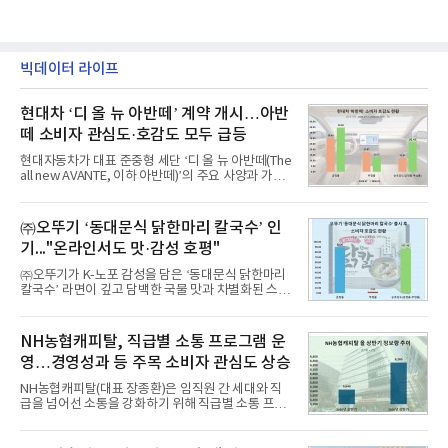
빅데이터 라이프
현대차 ‘디 올 뉴 아반떼’ 계약 개시…아반
떼 소비자 관심도·호감도 모두 급등
현대자동차가 대표 준중형 세단 ‘디 올 뉴 아반떼(The
all new AVANTE, 이하 아반떼)’의 주요 사양과 가격
을 공개하고 5일부터 계약을 시작한다고 밝혔다.아반
떼는 6년 만에 선보이는 8세대 완전변경 모델로, ▲정
교한 선과 면을 중심으로 완성한 파격적인 디자인 ▲
㈜오뚜기 ‘동대문식 닭한마리 칼국수’ 인
과거 중형 세단 수준으로 확대된 차체 제원 ▲글로벌
기..."온라인서도 맛·감성 호평"
최고 수준의 안전성 ▲성능과 효율을 동시에 높인 주
행 완성도 ▲첨단 편의 및 디지털 사양 적용 등을 통해
㈜오뚜기가 K-노포 감성을 담은 ‘동대문식 닭한마리
글로벌 준중형 세단의 새로운 기준을 세웠다.아반떼
칼국수’ 라면이 깊고 담백한 국물 맛과 차별화된 스토
는 가솔린 2.0과 1.6 하이브리드 두 가지 파워트레인
리로 출시 초기부터 높은 인기를 얻고 있다고 4일 밝
과 모던, 프리미엄, 인스퍼레이션 세 가지 트림으로
혔다.‘동대문식 닭한마리 칼국수’는 예상을 뛰어넘는
운영된다.◆ 디자인·공간·안전·성능 전반에서 차급을
소비자 호응에 힘입어 지난 7월 13일 첫 선을 보인 지
NH농협캐피탈, 직급별 소통 프로그램 운
넘
단 18일 만에 누적 판매량 50만 개를 돌파하는 성과를
영…경영성과 등 주목 소비자 관심도 상승
거두었다.이번 신제품은 개발진이 전국의 닭한마리
전문점을 직접 찾아 다니며 최적의 육수 비율을 완성
NH농협캐피탈(대표 장종환)은 임직원 간 세대와 직
했다. 자극적이지 않으면서도 깊은 닭육수에 마늘의
급을 넘어선 소통을 강화하기 위해 직급별 소통 프로
개운한 풍미를 더했으며, 국물이 잘 배어들면서도 쫄
그램'너하(NH)고, 나하(NH)고, NH GO!'를 지난 27일
깃한 식감이 살아있는 칼국수 면발을 정교하게 구현
부터 30일까지 서울 원센티널 NH농협캐피탈타워 22
했다는게 회사측의 설명이다.실제 현장 시식 행사에