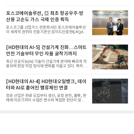
도"
실시
포스코에어솔루션, 亞 최초 항공우주·방
산용 고순도 가스 국제 인증 획득
포스코그룹 산업가스 전문회사인 포스코에어솔루션
이 세계적 권위의 인증기관인 로이드인증원(LRQA)
으로부터 아시아 지역 최초로 항공우주 및 방산용 고
순도 희귀가스 제조 분야 국제공인 인증인 ‘항공우주·
방산 품질경영시스템(AS9100D)’을 획득했다.포스코
[HD현대의 AI-5] 건설기계 진화…스마트
에어솔루션은 6일 서울 포스코센터에서 김대연 포스
안전 기술부터 무인 자율 굴착기까지
코에어솔루션 대표, 이일형 로이드인증원(LRQA) 한
국지사 대표 등이 참석한 가운데 ‘항공우주·방산 품질
최근 인공지능(AI) 기술이 건설기계 분야에 빠르게 적
경영시스템(AS9100D)’ 인증수여식을 가졌다고 밝혔
용되며 현장 작업 방식에 변화를 이끌고 있다. 특히 무
다.포스코에어솔루션이 획득한 AS9100D는 국제 품
인 자율화 기술은 작업 효율을 획기적으로 높이며 스
질경영시스템 표준(ISO 9001)을 기반으로 항공우주
마트 건설 현장 구현을 앞당기고 있다.HD현대사이트
및 방위산업의 엄격한 특수 요구사항을 반영한 글로
솔루션은 최근 스위스 건설 현장에서 무인 자율 굴착
[HD현대의 AI-4] HD현대오일뱅크, 데이
벌 표준이다. 특히 미세
기를 투입했다. 실제 공사를 진행한 것은 처음으로, 건
터와 AI로 흩어진 밸류체인 연결
설장비 자율화 기술의 새로운 이정표를 제시했다.이
번에 투입된 무인 자율 굴착기는 유럽 대형 건설그룹
정유 산업은 원료 도입부터 생산, 공정 운전, 물류, 판
키바그(KIBAG)의 스위스 투겐 지역 건설 프로젝트에
매에 이르기까지 수많은 변수와 복잡한 판단이 맞물
서 깊이 3m, 폭 12m, 길이 1km 규모의 토목 공사를
리는 구조를 갖고 있다. 작은 변화 하나가 전체 수익성
수행할 예정이다. 해당 장비에는 HD건설기계의 22t
과 운영 효율에 직접적인 영향을 미치는 만큼, 데이터
급 굴착기를 기반으로 HD현대사이트솔루션의 스마
를 얼마나 빠르고 정확하게 연결하고 활용하느냐가
트 굴착기 플랫폼
기업경쟁력을 좌우하는 핵심 요소로 떠오르고 있다.
이러한 환경 속에서 HD현대오일뱅크는 인공지능(AI)
을 단순한 업무 자동화 도구로 보지 않고, 정유사의 밸
류체인(Value Chain) 전반을 연결하고 최적화하는 핵