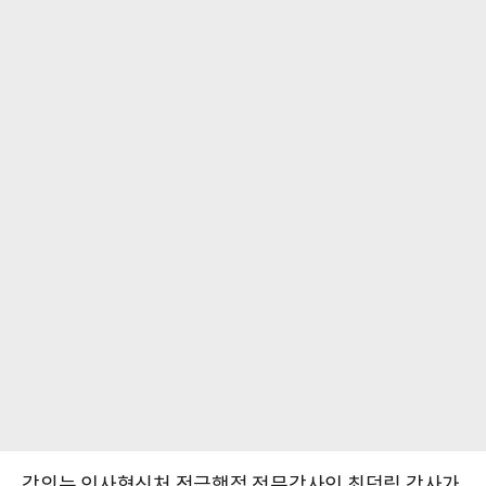
강의는 인사혁신처 적극행정 전문강사인 최덕림 강사가