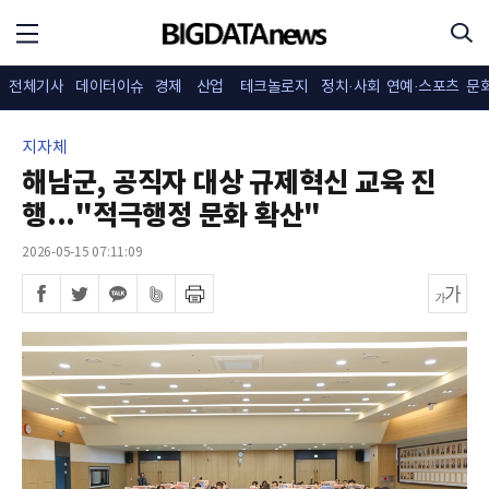
전체기사
데이터이슈
경제
산업
테크놀로지
정치·사회
연예·스포츠
문
지자체
해남군, 공직자 대상 규제혁신 교육 진
행..."적극행정 문화 확산"
2026-05-15 07:11:09