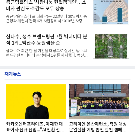
층에서 운영했다고 31일 밝혔다.이번 프로그램은 경
종근당홀딩스 '사랑나눔 헌혈캠페인'…소
서도
영지원부 홍보팀과 2026년 새로이(e)＊가 공동 주관
비자 관심도·호감도 모두 상승
했으며, ▲팀장·부장(7.27), ▲계장·주임(7.28), ▲과
장·차장(7.29), ▲대리(7.30) 등 직급별로 총 4회에 걸
종근당홀딩스(대표 최희남)는 22일부터 30일까지 종
쳐 진행됐다.참고로 새로이(e)는 NH농협캐피탈 MZ
근당과 계열사 전국 6개 사업장에서 ‘2026년 사랑나
세대들로(과장~계장) 구성된 자율 참여조직으로, 조
눔 헌혈캠페인’을 실시했다고 31일 밝혔다.이번 캠페
직문화 혁신과 업무 효율성 향상을 위한 다양한 활동
인은 장마와 폭염, 여름휴가 등으로 헌혈 참여가 줄어
을 추진하며,새로운 변화와 이로운 영향력을 조직전
드는 시기에 안정적 혈액 수급에 기여하고 생명나눔
삼다수, 생수 브랜드평판 7월 빅데이터 분
반에 전파하는 역할
문화를 확산하기 위해 마련됐다.캠페인은 종근당 천
석 1위...백산수·동원샘물 순
안공장을 시작으로 ▲효종연구소 ▲종근당바이오 안
산공장 ▲경보제약 아산본사 ▲종근당건강 당진공장
삼다수가 최근 한 달 기간을 대상으로 실시된 생수 브
▲종근당 본사 등 전국 6개 사업장에서 릴레이 방식
랜드평판 빅데이터 분석에서 1위를 차지했다. 백산수
으로 이어졌다.캠페인 기간에는 임직원의 참여를 독
와 동원샘물이 뒤를 이었다.31일 한국기업평판연구
려하기 위해 헌혈 퀴즈와 행운 복권 등 다양한 이벤트
소(소장 구창환)는 국내 소비자들에게 사랑받는 21개
도 진행했다.종근당홀딩스는 임직원들이 기부한 헌혈
생수 브랜드를 대상으로 지난 6월 30일부터 7월 31일
증을 한국백혈병
재계뉴스
까지 수집된 소비자 빅데이터 3,702,555건을 분석한
결과, 삼다수가 브랜드평판지수 1,594,583을 기록하
며 7월 1위에 올랐다고 밝혔다. 분석에 활용된 빅데이
터는 지난 4월(3,435,836건) 대비 7.76% 증가한 수
치다.연구소에 따르면 7월 생수 브랜드평판 순위는 삼
다수, 백산수, 동원샘물, 스파클, 아이시스, 에비앙,
몽베스트, 크리스탈, 풀무원샘물, 평창수, 지리산수,
진로 석수,
카카오엔터프라이즈, 이재한 대
고려아연 온산제련소, 직원 대상
표이사 신규 선임..."AI 전환 선
온열질환 예방 안전 실천 캠페인