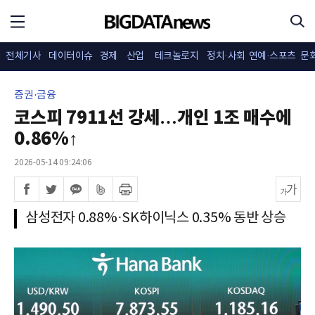
전체기사
데이터이슈
경제
산업
테크놀로지
정치·사회
연예·스포츠
문
증권·금융
코스피 7911선 강세…개인 1조 매수에
0.86%↑
2026-05-14 09:24:06
삼성전자 0.88%·SK하이닉스 0.35% 동반 상승