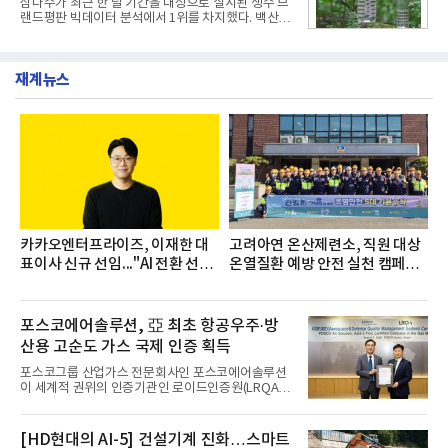
삼다수가 최근 한 달 기간을 대상으로 실시된 생수 브
▲종근당 본사 등 전국 6개 사업장에서 릴레이 방식
랜드평판 빅데이터 분석에서 1위를 차지했다. 백산수
으로 이어졌다.캠페인 기간에는 임직원의 참여를 독
와 동원샘물이 뒤를 이었다.31일 한국기업평판연구
려하기 위해 헌혈 퀴즈와 행운 복권 등 다양한 이벤트
소(소장 구창환)는 국내 소비자들에게 사랑받는 21개
도 진행했다.종근당홀딩스는 임직원들이 기부한 헌혈
생수 브랜드를 대상으로 지난 6월 30일부터 7월 31일
증을 한국백혈병
재계뉴스
까지 수집된 소비자 빅데이터 3,702,555건을 분석한
결과, 삼다수가 브랜드평판지수 1,594,583을 기록하
며 7월 1위에 올랐다고 밝혔다. 분석에 활용된 빅데이
터는 지난 4월(3,435,836건) 대비 7.76% 증가한 수
치다.연구소에 따르면 7월 생수 브랜드평판 순위는 삼
다수, 백산수, 동원샘물, 스파클, 아이시스, 에비앙,
몽베스트, 크리스탈, 풀무원샘물, 평창수, 지리산수,
진로 석수,
카카오엔터프라이즈, 이재한 대
고려아연 온산제련소, 직원 대상
표이사 신규 선임..."AI 전환 선
온열질환 예방 안전 실천 캠페인
도"
실시
포스코에어솔루션, 亞 최초 항공우주·방
산용 고순도 가스 국제 인증 획득
포스코그룹 산업가스 전문회사인 포스코에어솔루션
이 세계적 권위의 인증기관인 로이드인증원(LRQA)
으로부터 아시아 지역 최초로 항공우주 및 방산용 고
순도 희귀가스 제조 분야 국제공인 인증인 ‘항공우주·
방산 품질경영시스템(AS9100D)’을 획득했다.포스코
[HD현대의 AI-5] 건설기계 진화…스마트