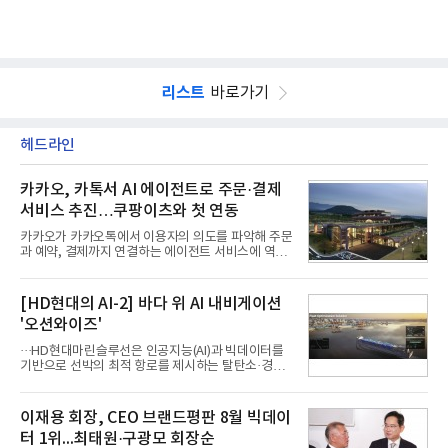
리스트
바로가기
헤드라인
카카오, 카톡서 AI 에이전트로 주문·결제
서비스 추진…쿠팡이츠와 첫 연동
카카오가 카카오톡에서 이용자의 의도를 파악해 주문
과 예약, 결제까지 연결하는 에이전트 서비스에 역량
을 집중한다. 음식 배달을 시작으로 커머스와 예약, 여
행 등으로 적용 범위를 넓혀 AI를 새로운 톡비즈 성장
축으로 만들겠다는 구상이다.정신아 카카오 대표는 6
[HD현대의 AI-2] 바다 위 AI 내비게이션
일 열린 2분기 실적 발표 컨퍼런스콜에서 "AI는 톡비
'오션와이즈'
즈 성장 재점화의 핵심이자 주요 매출원으로 자리 잡
을 것"이라며 이같은 AI 사업 전략을 공개했다. 카카
···HD현대마린슬루선은 인공지능(AI)과 빅데이터를
오는 이날 함께 발표한 2분기 연결 매출이 전년 동기
기반으로 선박의 최적 항로를 제시하는 탈탄소·경제
대비 9% 증가한 2조985억원, 영업이익은 36% 늘어
운항 솔루션 ‘오션와이즈’를 운영하고 있다. 별도의
난 2770억원이라고 밝혔다. 매출과 영업이익 모두 분
장비 설치 없이 일고리즘 만으로 선박의 탄소 배출량
기 기준 역대 최대치다. 카카오는 플랫폼 부문 매출이
을 모니터링 및 예측하며, 연료 소비를 최소화하는 운
이재용 회장, CEO 브랜드평판 8월 빅데이
17% 증가하
항 가이드라인을 제공한다.오션와이즈의 핵심 기능은
터 1위...최태원·구광모 회장순
CI(탄소집약도지수) 실시간 관리 예측, 시 기반 최적