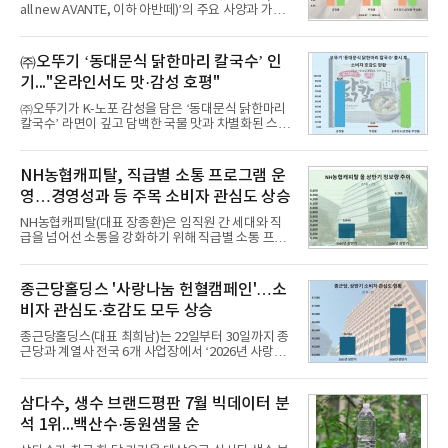
all new AVANTE, 이하 아반떼)’의 주요 사양과 가격
을 공개하고 5일부터 계약을 시작한다고 밝혔다.아반
떼는 6년 만에 선보이는 8세대 완전변경 모델로, ▲정
교한 선과 면을 중심으로 완성한 파격적인 디자인 ▲
㈜오뚜기 ‘동대문식 닭한마리 칼국수’ 인
과거 중형 세단 수준으로 확대된 차체 제원 ▲글로벌
기..."온라인서도 맛·감성 호평"
최고 수준의 안전성 ▲성능과 효율을 동시에 높인 주
행 완성도 ▲첨단 편의 및 디지털 사양 적용 등을 통해
㈜오뚜기가 K-노포 감성을 담은 ‘동대문식 닭한마리
글로벌 준중형 세단의 새로운 기준을 세웠다.아반떼
칼국수’ 라면이 깊고 담백한 국물 맛과 차별화된 스토
는 가솔린 2.0과 1.6 하이브리드 두 가지 파워트레인
리로 출시 초기부터 높은 인기를 얻고 있다고 4일 밝
과 모던, 프리미엄, 인스퍼레이션 세 가지 트림으로
혔다.‘동대문식 닭한마리 칼국수’는 예상을 뛰어넘는
운영된다.◆ 디자인·공간·안전·성능 전반에서 차급을
소비자 호응에 힘입어 지난 7월 13일 첫 선을 보인 지
NH농협캐피탈, 직급별 소통 프로그램 운
넘
단 18일 만에 누적 판매량 50만 개를 돌파하는 성과를
영…경영성과 등 주목 소비자 관심도 상승
거두었다.이번 신제품은 개발진이 전국의 닭한마리
전문점을 직접 찾아 다니며 최적의 육수 비율을 완성
NH농협캐피탈(대표 장종환)은 임직원 간 세대와 직
했다. 자극적이지 않으면서도 깊은 닭육수에 마늘의
급을 넘어선 소통을 강화하기 위해 직급별 소통 프로
개운한 풍미를 더했으며, 국물이 잘 배어들면서도 쫄
그램'너하(NH)고, 나하(NH)고, NH GO!'를 지난 27일
깃한 식감이 살아있는 칼국수 면발을 정교하게 구현
부터 30일까지 서울 원센티널 NH농협캐피탈타워 22
했다는게 회사측의 설명이다.실제 현장 시식 행사에
층에서 운영했다고 31일 밝혔다.이번 프로그램은 경
종근당홀딩스 '사랑나눔 헌혈캠페인'…소
서도
영지원부 홍보팀과 2026년 새로이(e)＊가 공동 주관
비자 관심도·호감도 모두 상승
했으며, ▲팀장·부장(7.27), ▲계장·주임(7.28), ▲과
장·차장(7.29), ▲대리(7.30) 등 직급별로 총 4회에 걸
종근당홀딩스(대표 최희남)는 22일부터 30일까지 종
쳐 진행됐다.참고로 새로이(e)는 NH농협캐피탈 MZ
근당과 계열사 전국 6개 사업장에서 ‘2026년 사랑나
세대들로(과장~계장) 구성된 자율 참여조직으로, 조
눔 헌혈캠페인’을 실시했다고 31일 밝혔다.이번 캠페
직문화 혁신과 업무 효율성 향상을 위한 다양한 활동
인은 장마와 폭염, 여름휴가 등으로 헌혈 참여가 줄어
을 추진하며,새로운 변화와 이로운 영향력을 조직전
드는 시기에 안정적 혈액 수급에 기여하고 생명나눔
삼다수, 생수 브랜드평판 7월 빅데이터 분
반에 전파하는 역할
문화를 확산하기 위해 마련됐다.캠페인은 종근당 천
석 1위...백산수·동원샘물 순
안공장을 시작으로 ▲효종연구소 ▲종근당바이오 안
산공장 ▲경보제약 아산본사 ▲종근당건강 당진공장