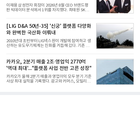
항로 추천, 선단 관리 등이다. HD현대오일뱅크와의
이재용 삼성전자 회장이 2026년 8월 CEO 브랜드평
실증에서는 총 13개 구간, 10만6000km 항해를 통해
판 빅데이터 분석에서 1위를 차지했다. 최태원 SK그
평균 5.3%의 연료 질감 효과를 입증했다. 이는 연간 1
룹 회장과 구광모 LG그룹 회장이 뒤를 이었다.6일 한
만t의 연료를 사용하는 선박 1척 기준 약 3억5000만
국기업평판연구소(소장 구창환)는 빅데이터뉴스와
원의 비용 절감에 해당한다.주목할 점은 오션와이즈
함께 60명의 CEO 브랜드를 대상으로 2026년 7월 6
[LIG D&A 50년-35] '신궁' 플랫폼 다양화
의 핵심
일부터 8월 6일까지 수집된 소비자 빅데이터
와 완벽한 국산화 이뤄내
7,395,735건을 분석한 결과, 삼성 이재용 회장이 브
랜드평판지수 1,984,715를 기록하며 8월 1위에 올랐
2010년대 초반부터 LIG넥스원이 개발에 참여하고 생
다고 밝혔다. 분석에 활용된 빅데이터는 지난 7월
산하는 유도무기체계는 진화를 거듭해 갔다. 기존 무
(14,233,797건) 대비 48.04% 감소한 수치다.8월
기체계에 기반한 새로운 기능이 추가되기도 하고, 활
CEO 브랜드평판 30위 순위는 이재용, 최태원, 정의
용도가 떨어지는 재래식 무기를 새롭게 활용하는 방
선, 구광모, 신동빈, 박현주, 이해진, 정원주, 함영주,
안이 강구됐다. 또 핵심 구성품 국산화를 통해 수출상
카카오, 2분기 매출 2조·영업익 2770억
김승연, 이재현, 강호동, 김범수, 양종
의 제약을 해소하고자 노력했다. 이러한 LIG넥스원의
'역대 최대'..."플랫폼 사업 전반 고른 성장"
신기술 개발 성과가 집약된 무기체계가 바로 휴대용
지대공 유도무기 ‘신궁’이다.신궁은 이미 2009년 수
카카오가 올해 2분기 매출과 영업이익 모두 분기 기준
출을 위한 개량형 멀티런처 개발을 완료함으로써 기
사상 최대 실적을 기록했다. 광고와 커머스, 모빌리
능 다양화와 계열화 가능성을 선보인 바 있었다. 이번
티, 페이 등 플랫폼 사업이 고르게 성장하며 실적을 견
엔 기존 K-30 30mm 대공포 비호 체계에 신궁을 장착
인했다.카카오는 6일 연결 기준 올해 2분기 매출 2조
하는 개량사업, 일명 ‘비호복합’ 프로젝트가 2009년
985억원, 영업이익 2770억원을 기록했다고 밝혔다.
부터 진행됐
전년 동기 대비 매출은 9%, 영업이익은 36% 늘어난
수치다. 전년 동기 실적과 증가율은 카카오게임즈와
카카오헬스케어 관련 손익을 중단영업손익으로 반영
한 기준으로 산출됐다. 지난해 2분기 매출은 1조9175
억원, 영업이익은 2039억원이었다.플랫폼 부문 매출
은 1조2303억원으로 전년 동기 대비 17% 증가했다.
카카오톡 내 광고와 커머스 사업을 아우르는 톡비즈
매출은 6432억원