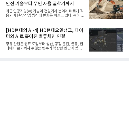
에어솔루션은 6일 서울 포스코센터에서 김대연 포스
안전 기술부터 무인 자율 굴착기까지
코에어솔루션 대표, 이일형 로이드인증원(LRQA) 한
국지사 대표 등이 참석한 가운데 ‘항공우주·방산 품질
최근 인공지능(AI) 기술이 건설기계 분야에 빠르게 적
경영시스템(AS9100D)’ 인증수여식을 가졌다고 밝혔
용되며 현장 작업 방식에 변화를 이끌고 있다. 특히 무
다.포스코에어솔루션이 획득한 AS9100D는 국제 품
인 자율화 기술은 작업 효율을 획기적으로 높이며 스
질경영시스템 표준(ISO 9001)을 기반으로 항공우주
마트 건설 현장 구현을 앞당기고 있다.HD현대사이트
및 방위산업의 엄격한 특수 요구사항을 반영한 글로
솔루션은 최근 스위스 건설 현장에서 무인 자율 굴착
[HD현대의 AI-4] HD현대오일뱅크, 데이
벌 표준이다. 특히 미세
기를 투입했다. 실제 공사를 진행한 것은 처음으로, 건
터와 AI로 흩어진 밸류체인 연결
설장비 자율화 기술의 새로운 이정표를 제시했다.이
번에 투입된 무인 자율 굴착기는 유럽 대형 건설그룹
정유 산업은 원료 도입부터 생산, 공정 운전, 물류, 판
키바그(KIBAG)의 스위스 투겐 지역 건설 프로젝트에
매에 이르기까지 수많은 변수와 복잡한 판단이 맞물
서 깊이 3m, 폭 12m, 길이 1km 규모의 토목 공사를
리는 구조를 갖고 있다. 작은 변화 하나가 전체 수익성
수행할 예정이다. 해당 장비에는 HD건설기계의 22t
과 운영 효율에 직접적인 영향을 미치는 만큼, 데이터
급 굴착기를 기반으로 HD현대사이트솔루션의 스마
를 얼마나 빠르고 정확하게 연결하고 활용하느냐가
트 굴착기 플랫폼
기업경쟁력을 좌우하는 핵심 요소로 떠오르고 있다.
이러한 환경 속에서 HD현대오일뱅크는 인공지능(AI)
을 단순한 업무 자동화 도구로 보지 않고, 정유사의 밸
류체인(Value Chain) 전반을 연결하고 최적화하는 핵
심 기반으로 활용하고 있다.원유 선택과 도입, 생산계
획, 제품 운영, 물류와 수급, 공정 운전에 이르기까지
각 업무를 개별적으로 바라보는 것이 아니라, 하나의
흐름