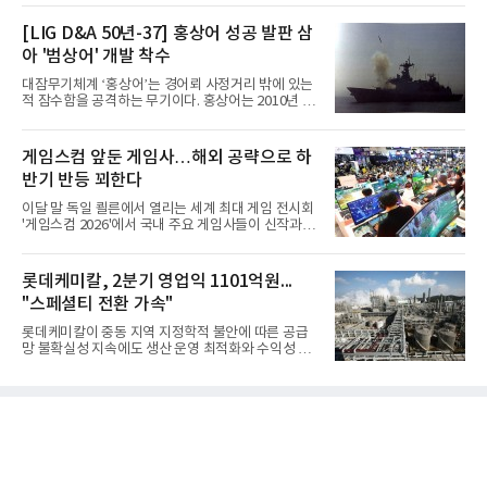
[LIG D&A 50년-37] 홍상어 성공 발판 삼
아 '범상어' 개발 착수
대잠무기체계 ‘홍상어’는 경어뢰 사정거리 밖에 있는
적 잠수함을 공격하는 무기이다. 홍상어는 2010년 넥
스원퓨처 시절 진해하우스에서 최초 생산돼 전력화가
이뤄졌다. 이후 2012년 한국형 구축함(KDX-1) 이상
의 함정에 실전 배치됐다.그해 7월 해군은 동해상에서
게임스컴 앞둔 게임사…해외 공략으로 하
성능 검증을 위해 홍상어 시험발사를 실시했다. 이때
반기 반등 꾀한다
홍상어가 목표 지점에서 입수한 후 표적을 타격하지
못하고 물속에서 멈춰버리는 예상 밖의 일이 벌어졌
이달 말 독일 쾰른에서 열리는 세계 최대 게임 전시회
다. 2차 품질확인 사격 시험에서도 만족스러운 결과를
'게임스컴 2026'에서 국내 주요 게임사들이 신작과 글
얻지 못했다. 완벽한 신뢰성 확보를 위해 LIG넥스원은
로벌 전략을 공개한다. 상반기 게임사들의 실적이 업
국방과학연구소(ADD) 테스크포스(TF)와 합심해 본
체별로 엇갈린 가운데 하반기 신작 흥행과 해외 시장
격적인 개선 작업에 착수했다.홍상어 유도탄의 모든
성과가 실적을 좌우할 핵심 변수로 떠오르고 있다.8일
롯데케미칼, 2분기 영업익 1101억원...
분야를
업계에 따르면 올해 상반기 게임업계는 기업별 성적
"스페셜티 전환 가속"
표가 크게 갈렸다. 대표적으로 크래프톤은 'PUBG: 배
틀그라운드'의 안정적인 성장에 힘입어 상반기 연결
롯데케미칼이 중동 지역 지정학적 불안에 따른 공급
기준 매출 2조6616억원, 영업이익 9725억원으로 역
망 불확실성 지속에도 생산 운영 최적화와 수익성 중
대 최대 실적을 기록했다. 엔씨도 올해 출시한 '아이온
심의 사업 운영을 통해 전분기에 이어 흑자 기조를 이
2' 등에 힘입어 호실적을 거둘 것으로 전망된다.반면
어갔다.롯데케미칼이 2026년 2분기 연결 기준 매출
넷마블은 2분기 매출이 증가했지만 영업이익은 전년
액 5조6864억원, 영업이익 1101억원을 기록했다고 7
동기 대
일 밝혔다. 사업별로는 기초화학 부문(롯데케미칼 기
초소재사업·LC타이탄·LC USA·롯데대산석화)이 매
출 3조9403억원, 영업이익 23억원을 기록했다. 정기
보수 영향과 원료 가격 변동에 따른 래깅 효과로 전분
기 대비 수익성은 둔화됐지만 흑자 전환 흐름을 유지