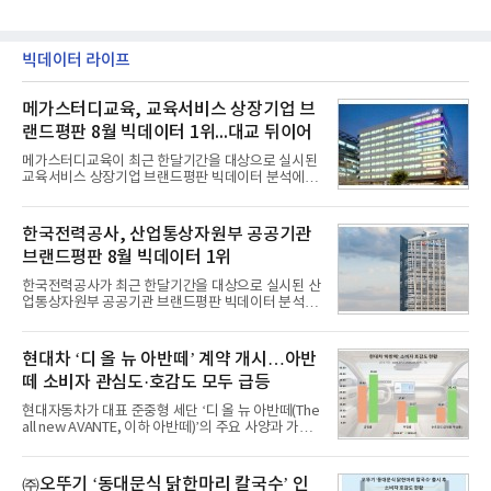
빅데이터 라이프
메가스터디교육, 교육서비스 상장기업 브
랜드평판 8월 빅데이터 1위...대교 뒤이어
메가스터디교육이 최근 한달기간을 대상으로 실시된
교육서비스 상장기업 브랜드평판 빅데이터 분석에서
1위를 차지했다. 대교와 디지털대상이 뒤를 이었다.7
일 한국기업평판연구소(소장 구창환)는 국내 교육서
비스 상장기업 브랜드를 대상으로 지난 7월 7일부터
한국전력공사, 산업통상자원부 공공기관
8월 7일까지 수집된 소비자 빅데이터 10,074,233건
브랜드평판 8월 빅데이터 1위
을 분석한 결과, 메가스터디교육이 브랜드평판지수
1,710,926을 기록하며 8월 1위에 올랐다고 밝혔다.
한국전력공사가 최근 한달기간을 대상으로 실시된 산
분석에 활용된 빅데이터는 지난 7월(9,491,206건) 대
업통상자원부 공공기관 브랜드평판 빅데이터 분석에
비 6.14% 증가한 수치로, 교육서비스 상장기업 브랜
서 1위를 차지했다. 한국가스공사와 한국수력원자력
드에 대한 소비자 관심이 확대됐다.연구소에 따르면 8
이 순으로 뒤를 이었다.7일 한국기업평판연구소(소장
월 교육서비스 상장기업 브랜드평판 순위는 메가스터
구창환)는 산업통상자원부 공공기관 41개 브랜드를
현대차 ‘디 올 뉴 아반떼’ 계약 개시…아반
디교육, 대교, 디지
대상으로 지난 7월 7일부터 8월 7일까지 수집된 소비
떼 소비자 관심도·호감도 모두 급등
자 빅데이터 91,102,549건을 분석한 결과, 한국전력
공사가 브랜드평판지수 10,670,633을 기록하며 8월
현대자동차가 대표 준중형 세단 ‘디 올 뉴 아반떼(The
1위에 올랐다고 밝혔다. 분석에 활용된 빅데이터는 지
all new AVANTE, 이하 아반떼)’의 주요 사양과 가격
난 7월(88,893,823건) 대비 2.48% 증가한 수치다.연
을 공개하고 5일부터 계약을 시작한다고 밝혔다.아반
구소에 따르면 8월 산업통상자원부 공공기관 브랜드
떼는 6년 만에 선보이는 8세대 완전변경 모델로, ▲정
평판 30위 순위는 한국전력공사, 한국가스공사, 한국
교한 선과 면을 중심으로 완성한 파격적인 디자인 ▲
㈜오뚜기 ‘동대문식 닭한마리 칼국수’ 인
수력원자력, 한국석