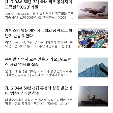
이터센터 생태계 공략을 강화하고 LG전자는 냉각솔
[LIG D&A 50년-38] 국내 최초 공대지 유
루션·전장·로봇 등 기업용 솔루션 사업 확대에 속도를
도폭탄 'KGGB' 개발
내고 있다.9일 업계에 따르면 LG전자는 2분기 생활가
전과 프리미엄 제품 경쟁력에 더해 B2B 사업 확대 효
2012년 4월 KGGB는 최초 실사격에서 목표물을 모두
과로 수익성을 방어한 반면 삼성전자는 디바이스경험
명중시킴으로써 2007년 국방과학연구소(ADD) 주관
(DX) 부문의 TV·생활가전 수익성이 악화됐다. 대신 삼
으로 시작된 KGGB 개발사업에 LIG넥스원은 시제업
성은 AI 메모리 등 반도체 사업을 중심으로 새로운 성
체로 참여했다. 체계개발에는 총 400여억 원의 개발
장 동력을 확보하는 데 집중하고 있다.LG전자는 B2B
비와 62개월의 기간이 소요됐다. 한국형 GPS 유도폭
게임스컴 앞둔 게임사…해외 공략으로 하
사업 확대
탄 KGGB(Korea GPS Guided Bomb)는 국내 최초
반기 반등 꾀한다
의 공대지 유도폭탄으로 2012년에 최종 전투용 적합
판정을 받았다.우리 공군이 운용하는 모든 전투기에
이달 말 독일 쾰른에서 열리는 세계 최대 게임 전시회
탑재할 수 있는 KGGB는 일반목적폭탄(General
'게임스컴 2026'에서 국내 주요 게임사들이 신작과 글
Purpose Bomb)에 장착하여 운용토록 개발됐다.이
로벌 전략을 공개한다. 상반기 게임사들의 실적이 업
는 현재 군에서 보유하고 있는 상당량의 일반목적폭
체별로 엇갈린 가운데 하반기 신작 흥행과 해외 시장
탄을 활용하기 위한 취지였다.항공기에 장착된 KGGB
성과가 실적을 좌우할 핵심 변수로 떠오르고 있다.8일
문어발 사업서 교훈 얻은 카카오, AI도 핵
는 조종사가 휴대하는 명령통신장치(PDU, P
업계에 따르면 올해 상반기 게임업계는 기업별 성적
심 사업 '선택과 집중'
표가 크게 갈렸다. 대표적으로 크래프톤은 'PUBG: 배
틀그라운드'의 안정적인 성장에 힘입어 상반기 연결
분기 최대 실적을 기록한 카카오가 성장 전략으로 추
기준 매출 2조6616억원, 영업이익 9725억원으로 역
진하는 인공지능(AI) 사업에서도 ‘선택과 집중’ 기조
대 최대 실적을 기록했다. 엔씨도 올해 출시한 '아이온
를 강화하고 있다. 경쟁사들이 AI 데이터센터 등 인프
2' 등에 힘입어 호실적을 거둘 것으로 전망된다.반면
라 투자에 나서는 것과 달리, 카카오는 ‘카카오톡’이
넷마블은 2분기 매출이 증가했지만 영업이익은 전년
라는 플랫폼 경쟁력을 활용한 AI 에이전트 서비스에
[LIG D&A 50년-37] 홍상어 성공 발판 삼
동기 대
집중하는 전략이다. 과거 무리한 사업 확장 과정에서
아 '범상어' 개발 착수
겪었던 시행착오를 되풀이하지 않고 핵심 역량에 집
중하겠다는 취지로 풀이된다.7일 업계에 따르면 카카
대잠무기체계 ‘홍상어’는 경어뢰 사정거리 밖에 있는
오는 올해 2분기 연결 기준 매출 2조985억원, 영업이
적 잠수함을 공격하는 무기이다. 홍상어는 2010년 넥
익 2770억원을 기록했다. 전년 동기 대비 매출과 영업
스원퓨처 시절 진해하우스에서 최초 생산돼 전력화가
이익은 각각 9%, 36% 증가해 모두 분기 기준 역대
이뤄졌다. 이후 2012년 한국형 구축함(KDX-1) 이상