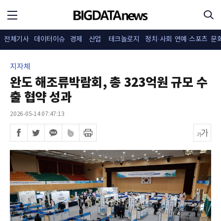
전체기사
데이터이슈
경제
산업
테크놀로지
정치·사회
연예·스포츠
문
지자체
완도 해조류박람회, 총 323억원 규모 수
출 협약 성과
2026-05-14 07:47:13