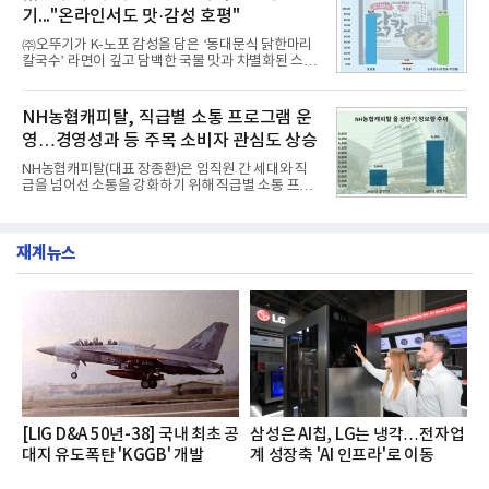
과거 중형 세단 수준으로 확대된 차체 제원 ▲글로벌
기..."온라인서도 맛·감성 호평"
최고 수준의 안전성 ▲성능과 효율을 동시에 높인 주
행 완성도 ▲첨단 편의 및 디지털 사양 적용 등을 통해
㈜오뚜기가 K-노포 감성을 담은 ‘동대문식 닭한마리
글로벌 준중형 세단의 새로운 기준을 세웠다.아반떼
칼국수’ 라면이 깊고 담백한 국물 맛과 차별화된 스토
는 가솔린 2.0과 1.6 하이브리드 두 가지 파워트레인
리로 출시 초기부터 높은 인기를 얻고 있다고 4일 밝
과 모던, 프리미엄, 인스퍼레이션 세 가지 트림으로
혔다.‘동대문식 닭한마리 칼국수’는 예상을 뛰어넘는
운영된다.◆ 디자인·공간·안전·성능 전반에서 차급을
소비자 호응에 힘입어 지난 7월 13일 첫 선을 보인 지
NH농협캐피탈, 직급별 소통 프로그램 운
넘
단 18일 만에 누적 판매량 50만 개를 돌파하는 성과를
영…경영성과 등 주목 소비자 관심도 상승
거두었다.이번 신제품은 개발진이 전국의 닭한마리
전문점을 직접 찾아 다니며 최적의 육수 비율을 완성
NH농협캐피탈(대표 장종환)은 임직원 간 세대와 직
했다. 자극적이지 않으면서도 깊은 닭육수에 마늘의
급을 넘어선 소통을 강화하기 위해 직급별 소통 프로
개운한 풍미를 더했으며, 국물이 잘 배어들면서도 쫄
그램'너하(NH)고, 나하(NH)고, NH GO!'를 지난 27일
깃한 식감이 살아있는 칼국수 면발을 정교하게 구현
부터 30일까지 서울 원센티널 NH농협캐피탈타워 22
했다는게 회사측의 설명이다.실제 현장 시식 행사에
층에서 운영했다고 31일 밝혔다.이번 프로그램은 경
서도
재계뉴스
영지원부 홍보팀과 2026년 새로이(e)＊가 공동 주관
했으며, ▲팀장·부장(7.27), ▲계장·주임(7.28), ▲과
장·차장(7.29), ▲대리(7.30) 등 직급별로 총 4회에 걸
쳐 진행됐다.참고로 새로이(e)는 NH농협캐피탈 MZ
세대들로(과장~계장) 구성된 자율 참여조직으로, 조
직문화 혁신과 업무 효율성 향상을 위한 다양한 활동
을 추진하며,새로운 변화와 이로운 영향력을 조직전
반에 전파하는 역할
[LIG D&A 50년-38] 국내 최초 공
삼성은 AI칩, LG는 냉각…전자업
대지 유도폭탄 'KGGB' 개발
계 성장축 'AI 인프라'로 이동