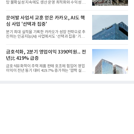
망 불확실성 지속에도 생산 운영 최적화와 수익성 중
심의 사업 운영을 통해 전분기에 이어 흑자 기조를 이
어갔다.롯데케미칼이 2026년 2분기 연결 기준 매출
액 5조6864억원, 영업이익 1101억원을 기록했다고 7
문어발 사업서 교훈 얻은 카카오, AI도 핵
일 밝혔다. 사업별로는 기초화학 부문(롯데케미칼 기
심 사업 '선택과 집중'
초소재사업·LC타이탄·LC USA·롯데대산석화)이 매
출 3조9403억원, 영업이익 23억원을 기록했다. 정기
분기 최대 실적을 기록한 카카오가 성장 전략으로 추
보수 영향과 원료 가격 변동에 따른 래깅 효과로 전분
진하는 인공지능(AI) 사업에서도 ‘선택과 집중’ 기조
기 대비 수익성은 둔화됐지만 흑자 전환 흐름을 유지
를 강화하고 있다. 경쟁사들이 AI 데이터센터 등 인프
했다.첨단소재 부문은 매출 1조1551억원, 영업이익
라 투자에 나서는 것과 달리, 카카오는 ‘카카오톡’이
1325억원을 기록했다. 주요 제품의 스프레드 확대와
라는 플랫폼 경쟁력을 활용한 AI 에이전트 서비스에
금호석화, 2분기 영업이익 3390억원... 전
우호적인 환율 효과
집중하는 전략이다. 과거 무리한 사업 확장 과정에서
년比 419% 급증
겪었던 시행착오를 되풀이하지 않고 핵심 역량에 집
중하겠다는 취지로 풀이된다.7일 업계에 따르면 카카
금호석유화학이 주력 제품 판매 호조에 힘입어 영업
오는 올해 2분기 연결 기준 매출 2조985억원, 영업이
이익이 전년 동기 대비 419.7% 증가하는 '깜짝 실
익 2770억원을 기록했다. 전년 동기 대비 매출과 영업
적'을 냈다. 금호석유화학은 연결 기준 올해 2분기 영
이익은 각각 9%, 36% 증가해 모두 분기 기준 역대
업이익이 3390억원으로 지난해 동기보다 419.7% 증
최대치다. 상반기 기준 매출은 4조405억원, 영업이익
가한 것으로 잠정 집계됐다고 7일 공시했다.매출은 2
은 4884억
조2682억원으로 지난해 동기 대비 27.9% 증가했다.
순이익은 3004억원으로 420.4% 늘었다.이번 호실적
은 주력 제품인 NB라텍스와 합성수지 판매 호조가 견
인한 것으로 풀이된다. 미국의 중국산 의료용 고무장
갑 관세 인상 이후 동남아 장갑업체의 가동률이 높아
지면서 NB라텍스 수요가 증가했고, 원재료인 부타디
엔(BD) 가격 상승분을 제품 가격에 반영하면서 수익
성이 개선됐다.금호석유