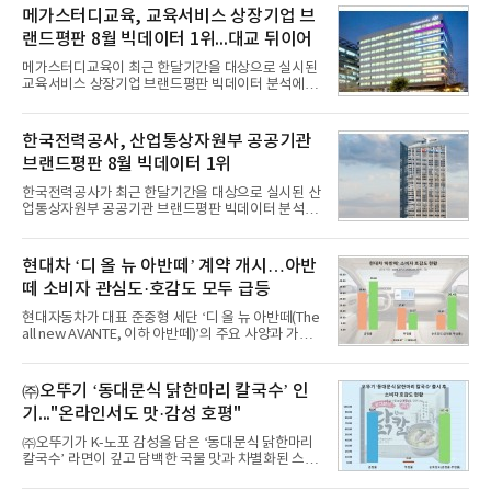
메가스터디교육, 교육서비스 상장기업 브
랜드평판 8월 빅데이터 1위...대교 뒤이어
메가스터디교육이 최근 한달기간을 대상으로 실시된
교육서비스 상장기업 브랜드평판 빅데이터 분석에서
1위를 차지했다. 대교와 디지털대상이 뒤를 이었다.7
일 한국기업평판연구소(소장 구창환)는 국내 교육서
비스 상장기업 브랜드를 대상으로 지난 7월 7일부터
한국전력공사, 산업통상자원부 공공기관
8월 7일까지 수집된 소비자 빅데이터 10,074,233건
브랜드평판 8월 빅데이터 1위
을 분석한 결과, 메가스터디교육이 브랜드평판지수
1,710,926을 기록하며 8월 1위에 올랐다고 밝혔다.
한국전력공사가 최근 한달기간을 대상으로 실시된 산
분석에 활용된 빅데이터는 지난 7월(9,491,206건) 대
업통상자원부 공공기관 브랜드평판 빅데이터 분석에
비 6.14% 증가한 수치로, 교육서비스 상장기업 브랜
서 1위를 차지했다. 한국가스공사와 한국수력원자력
드에 대한 소비자 관심이 확대됐다.연구소에 따르면 8
이 순으로 뒤를 이었다.7일 한국기업평판연구소(소장
월 교육서비스 상장기업 브랜드평판 순위는 메가스터
구창환)는 산업통상자원부 공공기관 41개 브랜드를
현대차 ‘디 올 뉴 아반떼’ 계약 개시…아반
디교육, 대교, 디지
대상으로 지난 7월 7일부터 8월 7일까지 수집된 소비
떼 소비자 관심도·호감도 모두 급등
자 빅데이터 91,102,549건을 분석한 결과, 한국전력
공사가 브랜드평판지수 10,670,633을 기록하며 8월
현대자동차가 대표 준중형 세단 ‘디 올 뉴 아반떼(The
1위에 올랐다고 밝혔다. 분석에 활용된 빅데이터는 지
all new AVANTE, 이하 아반떼)’의 주요 사양과 가격
난 7월(88,893,823건) 대비 2.48% 증가한 수치다.연
을 공개하고 5일부터 계약을 시작한다고 밝혔다.아반
구소에 따르면 8월 산업통상자원부 공공기관 브랜드
떼는 6년 만에 선보이는 8세대 완전변경 모델로, ▲정
평판 30위 순위는 한국전력공사, 한국가스공사, 한국
교한 선과 면을 중심으로 완성한 파격적인 디자인 ▲
㈜오뚜기 ‘동대문식 닭한마리 칼국수’ 인
수력원자력, 한국석
과거 중형 세단 수준으로 확대된 차체 제원 ▲글로벌
기..."온라인서도 맛·감성 호평"
최고 수준의 안전성 ▲성능과 효율을 동시에 높인 주
행 완성도 ▲첨단 편의 및 디지털 사양 적용 등을 통해
㈜오뚜기가 K-노포 감성을 담은 ‘동대문식 닭한마리
글로벌 준중형 세단의 새로운 기준을 세웠다.아반떼
칼국수’ 라면이 깊고 담백한 국물 맛과 차별화된 스토
는 가솔린 2.0과 1.6 하이브리드 두 가지 파워트레인
리로 출시 초기부터 높은 인기를 얻고 있다고 4일 밝
과 모던, 프리미엄, 인스퍼레이션 세 가지 트림으로