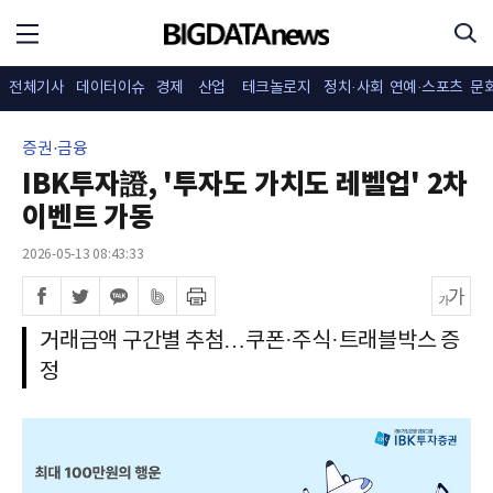
전체기사
데이터이슈
경제
산업
테크놀로지
정치·사회
연예·스포츠
문
증권·금융
IBK투자證, '투자도 가치도 레벨업' 2차
이벤트 가동
2026-05-13 08:43:33
거래금액 구간별 추첨…쿠폰·주식·트래블박스 증
정