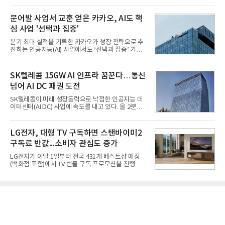
스원퓨처 시절 진해하우스에서 최초 생산돼 전력화가
2' 등에 힘입어 호실적을 거둘 것으로 전망된다.반면
이뤄졌다. 이후 2012년 한국형 구축함(KDX-1) 이상
넷마블은 2분기 매출이 증가했지만 영업이익은 전년
의 함정에 실전 배치됐다.그해 7월 해군은 동해상에서
문어발 사업서 교훈 얻은 카카오, AI도 핵
동기 대
성능 검증을 위해 홍상어 시험발사를 실시했다. 이때
심 사업 '선택과 집중'
홍상어가 목표 지점에서 입수한 후 표적을 타격하지
못하고 물속에서 멈춰버리는 예상 밖의 일이 벌어졌
분기 최대 실적을 기록한 카카오가 성장 전략으로 추
다. 2차 품질확인 사격 시험에서도 만족스러운 결과를
진하는 인공지능(AI) 사업에서도 ‘선택과 집중’ 기조
얻지 못했다. 완벽한 신뢰성 확보를 위해 LIG넥스원은
를 강화하고 있다. 경쟁사들이 AI 데이터센터 등 인프
국방과학연구소(ADD) 테스크포스(TF)와 합심해 본
라 투자에 나서는 것과 달리, 카카오는 ‘카카오톡’이
격적인 개선 작업에 착수했다.홍상어 유도탄의 모든
라는 플랫폼 경쟁력을 활용한 AI 에이전트 서비스에
SK텔레콤 15GW AI 인프라 꿈꾼다…통신
분야를
집중하는 전략이다. 과거 무리한 사업 확장 과정에서
넘어 AI DC 패권 도전
겪었던 시행착오를 되풀이하지 않고 핵심 역량에 집
중하겠다는 취지로 풀이된다.7일 업계에 따르면 카카
SK텔레콤이 미래 성장동력으로 낙점한 인공지능 데
오는 올해 2분기 연결 기준 매출 2조985억원, 영업이
이터센터(AI DC) 사업에 속도를 내고 있다. 올 2분기
익 2770억원을 기록했다. 전년 동기 대비 매출과 영업
AI 데이터센터 매출이 90% 이상 급증한 데 이어, 오
이익은 각각 9%, 36% 증가해 모두 분기 기준 역대
는 2035년까지 총 15GW(기가와트) 규모의 AI DC를
최대치다. 상반기 기준 매출은 4조405억원, 영업이익
구축하겠다는 대형 청사진을 제시하면서다. 이에 따
LG전자, 대형 TV 구독하면 스탠바이미2
은 4884억
라 경쟁 구도 역시 이동통신사인 KT, LG유플러스를
구독료 반값...소비자 관심도 증가
넘어 네이버, 삼성SDS 등 IT 인프라 기업으로 확장되
고 있다.7일 SK텔레콤에 따르면 회사는 올해 2분기
LG전자가 이달 1일부터 전국 431개 베스트샵 매장
연결 기준 매출 4조 3591억원, 영업이익 5660억원을
(백화점 포함)에서 TV 번들 구독 프로모션을 진행하고
기록했다. 매출은 전년 동기 대비 0.5%, 영업이익은
있다. 대형 TV 구독 시 스탠바이미2 구독료를 반값 할
67.3% 증가한 수치다. AI DC 사업의 성장에 더해 수
인해주는 프로모션이다.대상 제품은 65·77·83형 올
익성 중심 경영, 그리고 지난해 발생한 일회성 비용에
레드, 75·86·100형 마이크로 RGB, 75·86형 미니
따른 기저효과가 실
RGB 등 거실용 TV로 인기가 높은 베스트셀러 TV 20
개 모델이며, 동시 구독 계약 시 스탠바이미2(모델명
27LX6TPGA) 구독료를 50% 할인 받을 수 있다. 프로
모션 대상 모델과 혜택, 구독료 등 프로모션 세부 사항
은 베스트샵 판매 매니저에게 문의하면 자세히 안내