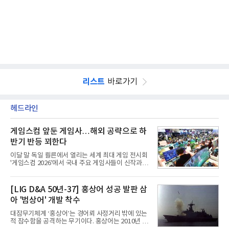
리스트
바로가기
헤드라인
게임스컴 앞둔 게임사…해외 공략으로 하
반기 반등 꾀한다
이달 말 독일 쾰른에서 열리는 세계 최대 게임 전시회
'게임스컴 2026'에서 국내 주요 게임사들이 신작과 글
로벌 전략을 공개한다. 상반기 게임사들의 실적이 업
체별로 엇갈린 가운데 하반기 신작 흥행과 해외 시장
성과가 실적을 좌우할 핵심 변수로 떠오르고 있다.8일
[LIG D&A 50년-37] 홍상어 성공 발판 삼
업계에 따르면 올해 상반기 게임업계는 기업별 성적
아 '범상어' 개발 착수
표가 크게 갈렸다. 대표적으로 크래프톤은 'PUBG: 배
틀그라운드'의 안정적인 성장에 힘입어 상반기 연결
대잠무기체계 ‘홍상어’는 경어뢰 사정거리 밖에 있는
기준 매출 2조6616억원, 영업이익 9725억원으로 역
적 잠수함을 공격하는 무기이다. 홍상어는 2010년 넥
대 최대 실적을 기록했다. 엔씨도 올해 출시한 '아이온