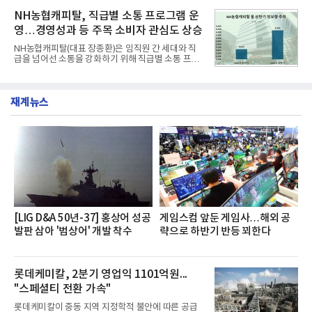
혔다.‘동대문식 닭한마리 칼국수’는 예상을 뛰어넘는
운영된다.◆ 디자인·공간·안전·성능 전반에서 차급을
소비자 호응에 힘입어 지난 7월 13일 첫 선을 보인 지
NH농협캐피탈, 직급별 소통 프로그램 운
넘
단 18일 만에 누적 판매량 50만 개를 돌파하는 성과를
영…경영성과 등 주목 소비자 관심도 상승
거두었다.이번 신제품은 개발진이 전국의 닭한마리
전문점을 직접 찾아 다니며 최적의 육수 비율을 완성
NH농협캐피탈(대표 장종환)은 임직원 간 세대와 직
했다. 자극적이지 않으면서도 깊은 닭육수에 마늘의
급을 넘어선 소통을 강화하기 위해 직급별 소통 프로
개운한 풍미를 더했으며, 국물이 잘 배어들면서도 쫄
그램'너하(NH)고, 나하(NH)고, NH GO!'를 지난 27일
깃한 식감이 살아있는 칼국수 면발을 정교하게 구현
부터 30일까지 서울 원센티널 NH농협캐피탈타워 22
했다는게 회사측의 설명이다.실제 현장 시식 행사에
층에서 운영했다고 31일 밝혔다.이번 프로그램은 경
서도
재계뉴스
영지원부 홍보팀과 2026년 새로이(e)＊가 공동 주관
했으며, ▲팀장·부장(7.27), ▲계장·주임(7.28), ▲과
장·차장(7.29), ▲대리(7.30) 등 직급별로 총 4회에 걸
쳐 진행됐다.참고로 새로이(e)는 NH농협캐피탈 MZ
세대들로(과장~계장) 구성된 자율 참여조직으로, 조
직문화 혁신과 업무 효율성 향상을 위한 다양한 활동
을 추진하며,새로운 변화와 이로운 영향력을 조직전
반에 전파하는 역할
[LIG D&A 50년-37] 홍상어 성공
게임스컴 앞둔 게임사…해외 공
발판 삼아 '범상어' 개발 착수
략으로 하반기 반등 꾀한다
롯데케미칼, 2분기 영업익 1101억원...
"스페셜티 전환 가속"
롯데케미칼이 중동 지역 지정학적 불안에 따른 공급