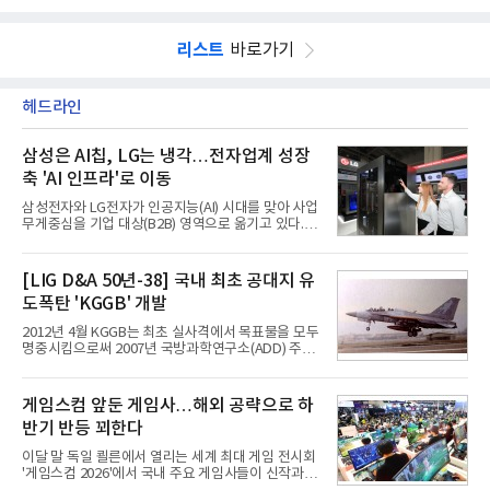
리스트
바로가기
헤드라인
삼성은 AI칩, LG는 냉각…전자업계 성장
축 'AI 인프라'로 이동
삼성전자와 LG전자가 인공지능(AI) 시대를 맞아 사업
무게중심을 기업 대상(B2B) 영역으로 옮기고 있다.
TV와 생활가전 등 전통적인 소비자 시장이 성숙기에
접어든 가운데 삼성전자는 AI 반도체를 중심으로 데
이터센터 생태계 공략을 강화하고 LG전자는 냉각솔
[LIG D&A 50년-38] 국내 최초 공대지 유
루션·전장·로봇 등 기업용 솔루션 사업 확대에 속도를
도폭탄 'KGGB' 개발
내고 있다.9일 업계에 따르면 LG전자는 2분기 생활가
전과 프리미엄 제품 경쟁력에 더해 B2B 사업 확대 효
2012년 4월 KGGB는 최초 실사격에서 목표물을 모두
과로 수익성을 방어한 반면 삼성전자는 디바이스경험
명중시킴으로써 2007년 국방과학연구소(ADD) 주관
(DX) 부문의 TV·생활가전 수익성이 악화됐다. 대신 삼
으로 시작된 KGGB 개발사업에 LIG넥스원은 시제업
성은 AI 메모리 등 반도체 사업을 중심으로 새로운 성
체로 참여했다. 체계개발에는 총 400여억 원의 개발
장 동력을 확보하는 데 집중하고 있다.LG전자는 B2B
비와 62개월의 기간이 소요됐다. 한국형 GPS 유도폭
게임스컴 앞둔 게임사…해외 공략으로 하
사업 확대
탄 KGGB(Korea GPS Guided Bomb)는 국내 최초
반기 반등 꾀한다
의 공대지 유도폭탄으로 2012년에 최종 전투용 적합
판정을 받았다.우리 공군이 운용하는 모든 전투기에
이달 말 독일 쾰른에서 열리는 세계 최대 게임 전시회
탑재할 수 있는 KGGB는 일반목적폭탄(General
'게임스컴 2026'에서 국내 주요 게임사들이 신작과 글
Purpose Bomb)에 장착하여 운용토록 개발됐다.이