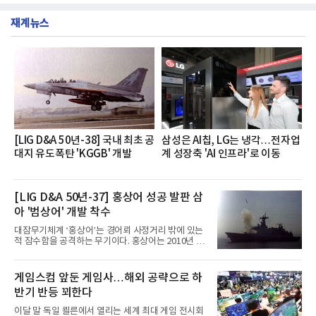
부터 30일까지 서울 원센티널 NH농협캐피탈타워 22
했다는게 회사측의 설명이다.실제 현장 시식 행사에
층에서 운영했다고 31일 밝혔다.이번 프로그램은 경
서도
재계뉴스
영지원부 홍보팀과 2026년 새로이(e)＊가 공동 주관
했으며, ▲팀장·부장(7.27), ▲계장·주임(7.28), ▲과
장·차장(7.29), ▲대리(7.30) 등 직급별로 총 4회에 걸
쳐 진행됐다.참고로 새로이(e)는 NH농협캐피탈 MZ
세대들로(과장~계장) 구성된 자율 참여조직으로, 조
직문화 혁신과 업무 효율성 향상을 위한 다양한 활동
을 추진하며,새로운 변화와 이로운 영향력을 조직전
반에 전파하는 역할
[LIG D&A 50년-38] 국내 최초 공
삼성은 AI칩, LG는 냉각…전자업
대지 유도폭탄 'KGGB' 개발
계 성장축 'AI 인프라'로 이동
[LIG D&A 50년-37] 홍상어 성공 발판 삼
아 '범상어' 개발 착수
대잠무기체계 ‘홍상어’는 경어뢰 사정거리 밖에 있는
적 잠수함을 공격하는 무기이다. 홍상어는 2010년 넥
스원퓨처 시절 진해하우스에서 최초 생산돼 전력화가
이뤄졌다. 이후 2012년 한국형 구축함(KDX-1) 이상
의 함정에 실전 배치됐다.그해 7월 해군은 동해상에서
게임스컴 앞둔 게임사…해외 공략으로 하
성능 검증을 위해 홍상어 시험발사를 실시했다. 이때
반기 반등 꾀한다
홍상어가 목표 지점에서 입수한 후 표적을 타격하지
못하고 물속에서 멈춰버리는 예상 밖의 일이 벌어졌
이달 말 독일 쾰른에서 열리는 세계 최대 게임 전시회
다. 2차 품질확인 사격 시험에서도 만족스러운 결과를