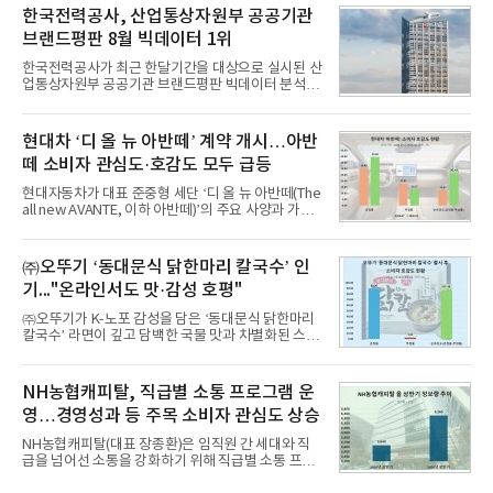
비스 상장기업 브랜드를 대상으로 지난 7월 7일부터
한국전력공사, 산업통상자원부 공공기관
8월 7일까지 수집된 소비자 빅데이터 10,074,233건
브랜드평판 8월 빅데이터 1위
을 분석한 결과, 메가스터디교육이 브랜드평판지수
1,710,926을 기록하며 8월 1위에 올랐다고 밝혔다.
한국전력공사가 최근 한달기간을 대상으로 실시된 산
분석에 활용된 빅데이터는 지난 7월(9,491,206건) 대
업통상자원부 공공기관 브랜드평판 빅데이터 분석에
비 6.14% 증가한 수치로, 교육서비스 상장기업 브랜
서 1위를 차지했다. 한국가스공사와 한국수력원자력
드에 대한 소비자 관심이 확대됐다.연구소에 따르면 8
이 순으로 뒤를 이었다.7일 한국기업평판연구소(소장
월 교육서비스 상장기업 브랜드평판 순위는 메가스터
구창환)는 산업통상자원부 공공기관 41개 브랜드를
현대차 ‘디 올 뉴 아반떼’ 계약 개시…아반
디교육, 대교, 디지
대상으로 지난 7월 7일부터 8월 7일까지 수집된 소비
떼 소비자 관심도·호감도 모두 급등
자 빅데이터 91,102,549건을 분석한 결과, 한국전력
공사가 브랜드평판지수 10,670,633을 기록하며 8월
현대자동차가 대표 준중형 세단 ‘디 올 뉴 아반떼(The
1위에 올랐다고 밝혔다. 분석에 활용된 빅데이터는 지
all new AVANTE, 이하 아반떼)’의 주요 사양과 가격
난 7월(88,893,823건) 대비 2.48% 증가한 수치다.연
을 공개하고 5일부터 계약을 시작한다고 밝혔다.아반
구소에 따르면 8월 산업통상자원부 공공기관 브랜드
떼는 6년 만에 선보이는 8세대 완전변경 모델로, ▲정
평판 30위 순위는 한국전력공사, 한국가스공사, 한국
교한 선과 면을 중심으로 완성한 파격적인 디자인 ▲
㈜오뚜기 ‘동대문식 닭한마리 칼국수’ 인
수력원자력, 한국석
과거 중형 세단 수준으로 확대된 차체 제원 ▲글로벌
기..."온라인서도 맛·감성 호평"
최고 수준의 안전성 ▲성능과 효율을 동시에 높인 주
행 완성도 ▲첨단 편의 및 디지털 사양 적용 등을 통해
㈜오뚜기가 K-노포 감성을 담은 ‘동대문식 닭한마리
글로벌 준중형 세단의 새로운 기준을 세웠다.아반떼
칼국수’ 라면이 깊고 담백한 국물 맛과 차별화된 스토
는 가솔린 2.0과 1.6 하이브리드 두 가지 파워트레인
리로 출시 초기부터 높은 인기를 얻고 있다고 4일 밝
과 모던, 프리미엄, 인스퍼레이션 세 가지 트림으로
혔다.‘동대문식 닭한마리 칼국수’는 예상을 뛰어넘는
운영된다.◆ 디자인·공간·안전·성능 전반에서 차급을
소비자 호응에 힘입어 지난 7월 13일 첫 선을 보인 지
NH농협캐피탈, 직급별 소통 프로그램 운
넘
단 18일 만에 누적 판매량 50만 개를 돌파하는 성과를
영…경영성과 등 주목 소비자 관심도 상승
거두었다.이번 신제품은 개발진이 전국의 닭한마리
전문점을 직접 찾아 다니며 최적의 육수 비율을 완성
NH농협캐피탈(대표 장종환)은 임직원 간 세대와 직
했다. 자극적이지 않으면서도 깊은 닭육수에 마늘의
급을 넘어선 소통을 강화하기 위해 직급별 소통 프로
개운한 풍미를 더했으며, 국물이 잘 배어들면서도 쫄
그램'너하(NH)고, 나하(NH)고, NH GO!'를 지난 27일
깃한 식감이 살아있는 칼국수 면발을 정교하게 구현