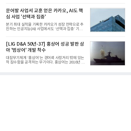
로벌 전략을 공개한다. 상반기 게임사들의 실적이 업
는 현재 군에서 보유하고 있는 상당량의 일반목적폭
체별로 엇갈린 가운데 하반기 신작 흥행과 해외 시장
탄을 활용하기 위한 취지였다.항공기에 장착된 KGGB
성과가 실적을 좌우할 핵심 변수로 떠오르고 있다.8일
문어발 사업서 교훈 얻은 카카오, AI도 핵
는 조종사가 휴대하는 명령통신장치(PDU, P
업계에 따르면 올해 상반기 게임업계는 기업별 성적
심 사업 '선택과 집중'
표가 크게 갈렸다. 대표적으로 크래프톤은 'PUBG: 배
틀그라운드'의 안정적인 성장에 힘입어 상반기 연결
분기 최대 실적을 기록한 카카오가 성장 전략으로 추
기준 매출 2조6616억원, 영업이익 9725억원으로 역
진하는 인공지능(AI) 사업에서도 ‘선택과 집중’ 기조
대 최대 실적을 기록했다. 엔씨도 올해 출시한 '아이온
를 강화하고 있다. 경쟁사들이 AI 데이터센터 등 인프
2' 등에 힘입어 호실적을 거둘 것으로 전망된다.반면
라 투자에 나서는 것과 달리, 카카오는 ‘카카오톡’이
넷마블은 2분기 매출이 증가했지만 영업이익은 전년
라는 플랫폼 경쟁력을 활용한 AI 에이전트 서비스에
[LIG D&A 50년-37] 홍상어 성공 발판 삼
동기 대
집중하는 전략이다. 과거 무리한 사업 확장 과정에서
아 '범상어' 개발 착수
겪었던 시행착오를 되풀이하지 않고 핵심 역량에 집
중하겠다는 취지로 풀이된다.7일 업계에 따르면 카카
대잠무기체계 ‘홍상어’는 경어뢰 사정거리 밖에 있는
오는 올해 2분기 연결 기준 매출 2조985억원, 영업이
적 잠수함을 공격하는 무기이다. 홍상어는 2010년 넥
익 2770억원을 기록했다. 전년 동기 대비 매출과 영업
스원퓨처 시절 진해하우스에서 최초 생산돼 전력화가
이익은 각각 9%, 36% 증가해 모두 분기 기준 역대
이뤄졌다. 이후 2012년 한국형 구축함(KDX-1) 이상
최대치다. 상반기 기준 매출은 4조405억원, 영업이익
의 함정에 실전 배치됐다.그해 7월 해군은 동해상에서
은 4884억
성능 검증을 위해 홍상어 시험발사를 실시했다. 이때
홍상어가 목표 지점에서 입수한 후 표적을 타격하지
못하고 물속에서 멈춰버리는 예상 밖의 일이 벌어졌
다. 2차 품질확인 사격 시험에서도 만족스러운 결과를
얻지 못했다. 완벽한 신뢰성 확보를 위해 LIG넥스원은
국방과학연구소(ADD) 테스크포스(TF)와 합심해 본
격적인 개선 작업에 착수했다.홍상어 유도탄의 모든
분야를