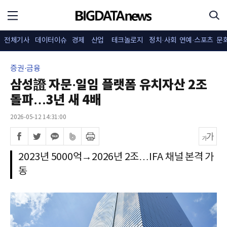
전체기사
데이터이슈
경제
산업
테크놀로지
정치·사회
연예·스포츠
문
증권·금융
삼성證 자문·일임 플랫폼 유치자산 2조
돌파…3년 새 4배
2026-05-12 14:31:00
2023년 5000억→2026년 2조…IFA 채널 본격 가
동