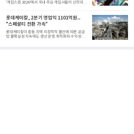
'게임스컴 2026'에서 국내 주요 게임사들이 신작과 글
얻지 못했다. 완벽한 신뢰성 확보를 위해 LIG넥스원은
로벌 전략을 공개한다. 상반기 게임사들의 실적이 업
국방과학연구소(ADD) 테스크포스(TF)와 합심해 본
체별로 엇갈린 가운데 하반기 신작 흥행과 해외 시장
격적인 개선 작업에 착수했다.홍상어 유도탄의 모든
성과가 실적을 좌우할 핵심 변수로 떠오르고 있다.8일
롯데케미칼, 2분기 영업익 1101억원...
분야를
업계에 따르면 올해 상반기 게임업계는 기업별 성적
"스페셜티 전환 가속"
표가 크게 갈렸다. 대표적으로 크래프톤은 'PUBG: 배
틀그라운드'의 안정적인 성장에 힘입어 상반기 연결
롯데케미칼이 중동 지역 지정학적 불안에 따른 공급
기준 매출 2조6616억원, 영업이익 9725억원으로 역
망 불확실성 지속에도 생산 운영 최적화와 수익성 중
대 최대 실적을 기록했다. 엔씨도 올해 출시한 '아이온
심의 사업 운영을 통해 전분기에 이어 흑자 기조를 이
2' 등에 힘입어 호실적을 거둘 것으로 전망된다.반면
어갔다.롯데케미칼이 2026년 2분기 연결 기준 매출
넷마블은 2분기 매출이 증가했지만 영업이익은 전년
액 5조6864억원, 영업이익 1101억원을 기록했다고 7
동기 대
일 밝혔다. 사업별로는 기초화학 부문(롯데케미칼 기
초소재사업·LC타이탄·LC USA·롯데대산석화)이 매
출 3조9403억원, 영업이익 23억원을 기록했다. 정기
보수 영향과 원료 가격 변동에 따른 래깅 효과로 전분
기 대비 수익성은 둔화됐지만 흑자 전환 흐름을 유지
했다.첨단소재 부문은 매출 1조1551억원, 영업이익
1325억원을 기록했다. 주요 제품의 스프레드 확대와
우호적인 환율 효과