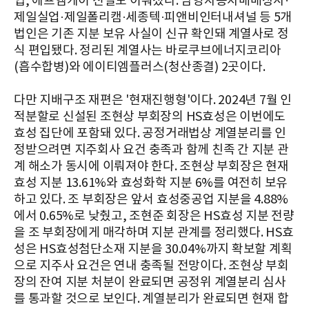
입, 에프엠케이 신설도 이뤄졌다. 남영자동차매매상사·
제일실업·제일폴리캠·세종텍·피앤비인터내셔널 등 5개
법인은 기존 지분 보유 사실이 신규 확인돼 계열사로 정
식 편입됐다. 정리된 계열사는 바로쿠브에너지코리아
(흡수합병)와 에이티엠플러스(청산종결) 2곳이다.
다만 지배구조 재편은 '현재진행형'이다. 2024년 7월 인
적분할로 신설된 조현상 부회장의 HS효성은 이번에도
효성 집단에 포함돼 있다. 공정거래법상 계열분리를 인
정받으려면 지주회사 요건 충족과 함께 친족 간 지분 관
계 해소가 동시에 이뤄져야 한다. 조현상 부회장은 현재
효성 지분 13.61%와 효성화학 지분 6%를 여전히 보유
하고 있다. 조 부회장은 앞서 효성중공업 지분을 4.88%
에서 0.65%로 낮췄고, 조현준 회장은 HS효성 지분 전량
을 조 부회장에게 매각하며 지분 관계를 정리했다. HS효
성은 HS효성첨단소재 지분을 30.04%까지 확보할 계획
으로 지주사 요건은 연내 충족될 전망이다. 조현상 부회
장의 잔여 지분 처분이 완료되면 공정위 계열분리 심사
를 통과할 것으로 보인다. 계열분리가 완료되면 현재 합