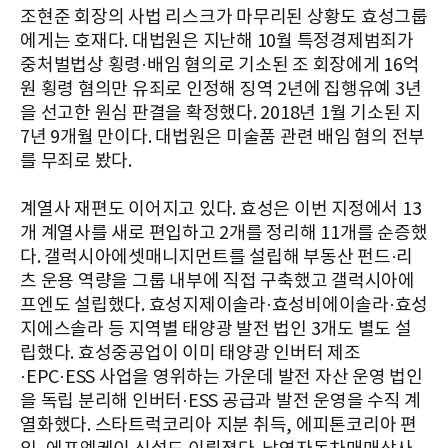
조현준 회장의 사법 리스크가 마무리된 상황도 효성그룹
에게는 호재다. 대법원은 지난해 10월 특정경제범죄가
중처벌법상 횡령·배임 혐의로 기소된 조 회장에게 16억
원 횡령 혐의만 유죄로 인정해 징역 2년에 집행유예 3년
을 선고한 원심 판결을 확정했다. 2018년 1월 기소된 지
7년 9개월 만이다. 대법원은 미술품 관련 배임 혐의 전부
를 무죄로 봤다.
계열사 재편도 이어지고 있다. 효성은 이번 지정에서 13
개 계열사를 새로 편입하고 2개를 정리해 11개를 순증했
다. 갤럭시아에셋매니지먼트를 설립해 부동산 펀드·리
츠 운용 역량을 그룹 내부에 직접 구축했고 갤럭시아에
프엔도 설립했다. 효성지제이솔라·효성비에이솔라·효성
지에스솔라 등 지역별 태양광 발전 법인 3개도 별도 설
립했다. 효성중공업이 이미 태양광 인버터 제조
·EPC·ESS 사업을 영위하는 가운데 발전 자산 운영 법인
을 독립 분리해 인버터·ESS 공급과 발전 운영을 수직 계
열화했다. 스타트럭코리아 지분 취득, 에피톤코리아 편