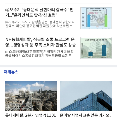
을 공개하고 5일부터 계약을 시작한다고 밝혔다.아반
구소에 따르면 8월 산업통상자원부 공공기관 브랜드
떼는 6년 만에 선보이는 8세대 완전변경 모델로, ▲정
평판 30위 순위는 한국전력공사, 한국가스공사, 한국
교한 선과 면을 중심으로 완성한 파격적인 디자인 ▲
㈜오뚜기 ‘동대문식 닭한마리 칼국수’ 인
수력원자력, 한국석
과거 중형 세단 수준으로 확대된 차체 제원 ▲글로벌
기..."온라인서도 맛·감성 호평"
최고 수준의 안전성 ▲성능과 효율을 동시에 높인 주
행 완성도 ▲첨단 편의 및 디지털 사양 적용 등을 통해
㈜오뚜기가 K-노포 감성을 담은 ‘동대문식 닭한마리
글로벌 준중형 세단의 새로운 기준을 세웠다.아반떼
칼국수’ 라면이 깊고 담백한 국물 맛과 차별화된 스토
는 가솔린 2.0과 1.6 하이브리드 두 가지 파워트레인
리로 출시 초기부터 높은 인기를 얻고 있다고 4일 밝
과 모던, 프리미엄, 인스퍼레이션 세 가지 트림으로
혔다.‘동대문식 닭한마리 칼국수’는 예상을 뛰어넘는
운영된다.◆ 디자인·공간·안전·성능 전반에서 차급을
소비자 호응에 힘입어 지난 7월 13일 첫 선을 보인 지
NH농협캐피탈, 직급별 소통 프로그램 운
넘
단 18일 만에 누적 판매량 50만 개를 돌파하는 성과를
영…경영성과 등 주목 소비자 관심도 상승
거두었다.이번 신제품은 개발진이 전국의 닭한마리
전문점을 직접 찾아 다니며 최적의 육수 비율을 완성
NH농협캐피탈(대표 장종환)은 임직원 간 세대와 직
했다. 자극적이지 않으면서도 깊은 닭육수에 마늘의
급을 넘어선 소통을 강화하기 위해 직급별 소통 프로
개운한 풍미를 더했으며, 국물이 잘 배어들면서도 쫄
그램'너하(NH)고, 나하(NH)고, NH GO!'를 지난 27일
깃한 식감이 살아있는 칼국수 면발을 정교하게 구현
부터 30일까지 서울 원센티널 NH농협캐피탈타워 22
했다는게 회사측의 설명이다.실제 현장 시식 행사에
층에서 운영했다고 31일 밝혔다.이번 프로그램은 경
서도
재계뉴스
영지원부 홍보팀과 2026년 새로이(e)＊가 공동 주관
했으며, ▲팀장·부장(7.27), ▲계장·주임(7.28), ▲과
장·차장(7.29), ▲대리(7.30) 등 직급별로 총 4회에 걸
쳐 진행됐다.참고로 새로이(e)는 NH농협캐피탈 MZ
세대들로(과장~계장) 구성된 자율 참여조직으로, 조
직문화 혁신과 업무 효율성 향상을 위한 다양한 활동
을 추진하며,새로운 변화와 이로운 영향력을 조직전
반에 전파하는 역할
롯데케미칼, 2분기 영업익 1101
문어발 사업서 교훈 얻은 카카오,