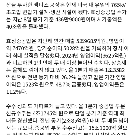
상을 투자한 멤피스 공장은 현재 미국 내 유일의 765kV
초고압 변압기 설계·생산 시설이 됐다. 효성중공업 주가
는 지난 8일 종가 기준 436만9000원이며 시가총액은
40조원을 돌파했다.
효성중공업은 지난해 연간 매출 5조9685억원, 영업이
익 7470억원, 당기순이익 5028억원을 기록하며 창사 이
래 최대 실적을 달성했다. 2024년 영업이익(3625억원)
과 비교하면 1년 만에 두 배 이상 늘어난 수치다. 상승세
는 올해도 꺾이지 않고 있다. 올 1분기 매출은 1조3582
억원으로 전년 동기 대비 26.2% 늘었고 같은 기간 영업
이익은 1523억원으로 48.7% 급증했다. 영업이익률은
11.2%다.
수주 성과도 가파르게 늘고 있다. 올 1분기 중공업 부문
신규수주는 4조1745억 원으로 단일 분기 기준 역대 최
대를 경신했다. 전년 동기(2조85억원) 대비 두 배를 넘어
서는 규모다. 중공업 부문 수주잔고는 15조1000억 원으