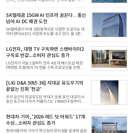
진하는 인공지능(AI) 사업에서도 ‘선택과 집중’ 기조
를 강화하고 있다. 경쟁사들이 AI 데이터센터 등 인프
라 투자에 나서는 것과 달리, 카카오는 ‘카카오톡’이
라는 플랫폼 경쟁력을 활용한 AI 에이전트 서비스에
SK텔레콤 15GW AI 인프라 꿈꾼다…통신
집중하는 전략이다. 과거 무리한 사업 확장 과정에서
넘어 AI DC 패권 도전
겪었던 시행착오를 되풀이하지 않고 핵심 역량에 집
중하겠다는 취지로 풀이된다.7일 업계에 따르면 카카
SK텔레콤이 미래 성장동력으로 낙점한 인공지능 데
오는 올해 2분기 연결 기준 매출 2조985억원, 영업이
이터센터(AI DC) 사업에 속도를 내고 있다. 올 2분기
익 2770억원을 기록했다. 전년 동기 대비 매출과 영업
AI 데이터센터 매출이 90% 이상 급증한 데 이어, 오
이익은 각각 9%, 36% 증가해 모두 분기 기준 역대
는 2035년까지 총 15GW(기가와트) 규모의 AI DC를
최대치다. 상반기 기준 매출은 4조405억원, 영업이익
구축하겠다는 대형 청사진을 제시하면서다. 이에 따
LG전자, 대형 TV 구독하면 스탠바이미2
은 4884억
라 경쟁 구도 역시 이동통신사인 KT, LG유플러스를
구독료 반값...소비자 관심도 증가
넘어 네이버, 삼성SDS 등 IT 인프라 기업으로 확장되
고 있다.7일 SK텔레콤에 따르면 회사는 올해 2분기
LG전자가 이달 1일부터 전국 431개 베스트샵 매장
연결 기준 매출 4조 3591억원, 영업이익 5660억원을
(백화점 포함)에서 TV 번들 구독 프로모션을 진행하고
기록했다. 매출은 전년 동기 대비 0.5%, 영업이익은
있다. 대형 TV 구독 시 스탠바이미2 구독료를 반값 할
67.3% 증가한 수치다. AI DC 사업의 성장에 더해 수
인해주는 프로모션이다.대상 제품은 65·77·83형 올
익성 중심 경영, 그리고 지난해 발생한 일회성 비용에
레드, 75·86·100형 마이크로 RGB, 75·86형 미니
[LIG D&A 50년-36] 지대공 유도무기의
따른 기저효과가 실
RGB 등 거실용 TV로 인기가 높은 베스트셀러 TV 20
끝없는 진화 '천궁'
개 모델이며, 동시 구독 계약 시 스탠바이미2(모델명
27LX6TPGA) 구독료를 50% 할인 받을 수 있다. 프로
우리 공군의 방공유도탄 부대가 운용 중인 대공미사
모션 대상 모델과 혜택, 구독료 등 프로모션 세부 사항
일인 호크와 나이키 허큘리스는 1990년대 말부터 성
은 베스트샵 판매 매니저에게 문의하면 자세히 안내
능 면에서 한계를 보이기 시작했다. 이에 따라 정부는
받을 수 있다.LG TV를 구독으로 이용하면 최대 6년까
기존 미사일체계를 대체할 중고도 및 중거리 대공미
지 구독 계약기간 내 무상 A/S를 받을 수 있으며, 이사
사일을 개발하기로 결정했다.처음 KM-SAM 사업으로
현대차·기아, '2026 레드 닷 어워드' 17개
등으로 이전
불린 이 사업의 명칭은 호크(Iron Hawk, 철매)를 대체
수상...소비자 관심도 증가
한다는 의미에서 ‘철매Ⅱ’ 로 정해졌다. 철매Ⅱ 개발
사업은 미사일체계 완성 후인 2011년 ‘천궁(天弓)’으
현대자동차와 기아가 혁신성과 창의성을 앞세워 글로
로 다시 장비명이 바뀌었다. 17개 업체와 관련 기관이