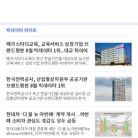
빅데이터 라이프
메가스터디교육, 교육서비스 상장기업 브
랜드평판 8월 빅데이터 1위...대교 뒤이어
메가스터디교육이 최근 한달기간을 대상으로 실시된
교육서비스 상장기업 브랜드평판 빅데이터 분석에서
1위를 차지했다. 대교와 디지털대상이 뒤를 이었다.7
일 한국기업평판연구소(소장 구창환)는 국내 교육서
비스 상장기업 브랜드를 대상으로 지난 7월 7일부터
한국전력공사, 산업통상자원부 공공기관
8월 7일까지 수집된 소비자 빅데이터 10,074,233건
브랜드평판 8월 빅데이터 1위
을 분석한 결과, 메가스터디교육이 브랜드평판지수
1,710,926을 기록하며 8월 1위에 올랐다고 밝혔다.
한국전력공사가 최근 한달기간을 대상으로 실시된 산
분석에 활용된 빅데이터는 지난 7월(9,491,206건) 대
업통상자원부 공공기관 브랜드평판 빅데이터 분석에
비 6.14% 증가한 수치로, 교육서비스 상장기업 브랜
서 1위를 차지했다. 한국가스공사와 한국수력원자력
드에 대한 소비자 관심이 확대됐다.연구소에 따르면 8
이 순으로 뒤를 이었다.7일 한국기업평판연구소(소장
월 교육서비스 상장기업 브랜드평판 순위는 메가스터
구창환)는 산업통상자원부 공공기관 41개 브랜드를
현대차 ‘디 올 뉴 아반떼’ 계약 개시…아반
디교육, 대교, 디지
대상으로 지난 7월 7일부터 8월 7일까지 수집된 소비
떼 소비자 관심도·호감도 모두 급등
자 빅데이터 91,102,549건을 분석한 결과, 한국전력
공사가 브랜드평판지수 10,670,633을 기록하며 8월
현대자동차가 대표 준중형 세단 ‘디 올 뉴 아반떼(The
1위에 올랐다고 밝혔다. 분석에 활용된 빅데이터는 지
all new AVANTE, 이하 아반떼)’의 주요 사양과 가격
난 7월(88,893,823건) 대비 2.48% 증가한 수치다.연