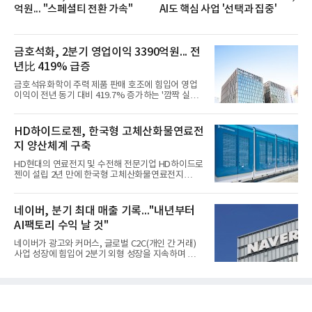
억원... "스페셜티 전환 가속"
AI도 핵심 사업 '선택과 집중'
금호석화, 2분기 영업이익 3390억원... 전
년比 419% 급증
금호석유화학이 주력 제품 판매 호조에 힘입어 영업
이익이 전년 동기 대비 419.7% 증가하는 '깜짝 실
적'을 냈다. 금호석유화학은 연결 기준 올해 2분기 영
업이익이 3390억원으로 지난해 동기보다 419.7% 증
가한 것으로 잠정 집계됐다고 7일 공시했다.매출은 2
HD하이드로젠, 한국형 고체산화물연료전
조2682억원으로 지난해 동기 대비 27.9% 증가했다.
지 양산체계 구축
순이익은 3004억원으로 420.4% 늘었다.이번 호실적
은 주력 제품인 NB라텍스와 합성수지 판매 호조가 견
HD현대의 연료전지 및 수전해 전문기업 HD하이드로
인한 것으로 풀이된다. 미국의 중국산 의료용 고무장
젠이 설립 2년 만에 한국형 고체산화물연료전지
갑 관세 인상 이후 동남아 장갑업체의 가동률이 높아
(SOFC, Solid Oxide Fuel Cell) 양산체계를 구축하고
지면서 NB라텍스 수요가 증가했고, 원재료인 부타디
본격적인 시장 공략에 나선다.HD하이드로젠은 최근
엔(BD) 가격 상승분을 제품 가격에 반영하면서 수익
한국전기안전공사(KESCO)로부터 SOFC 발전설비
네이버, 분기 최대 매출 기록..."내년부터
성이 개선됐다.금호석유
‘HD250’과 ‘HD300’, 제조시설에 대한 사용전검사를
AI팩토리 수익 날 것"
완료하고 제품 양산체계 구축했다고 밝혔다.HD250
과 HD300은 각각 249kW급과 285kW급의 중소형 발
네이버가 광고와 커머스, 글로벌 C2C(개인 간 거래)
전용 SOFC 제품이다. 이번 검사를 통해 HD하이드로
사업 성장에 힘입어 2분기 외형 성장을 지속하며 역대
젠은 제품과 제조시설의 전기설비 안전성과 적합성을
최대 매출을 기록했다. AI 검색 서비스 'AI 탭'의 이용
확인받으면서 안정적인 제품 생산과 공급을 위한 기
자 증가와 엔비디아와 추진하는 AI 팩토리를 앞세워
반을 마련했다고 설명했다.SOFC는 600~1000℃의
AI 수익화에도 속도를 내고 있다.네이버는 올해 2분기
고온에서 작동하는 고효율 친환경 발
연결 기준 매출 3조3888억원, 영업이익 5203억원을
기록했다고 7일 밝혔다. 매출은 광고·커머스 등 핵심