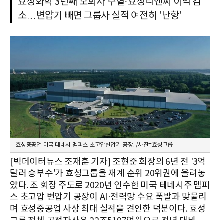
효성화학 3년째 모회사 수혈·효성티앤씨 이익 감
소…변압기 빼면 그룹사 실적 여전히 '난항'
효성중공업 미국 테네시 멤피스 초고압변압기 공장. /사진=효성그룹
[빅데이터뉴스 조재훈 기자] 조현준 회장의 6년 전 '3억
달러 승부수'가 효성그룹을 재계 순위 20위권에 올려놓
았다. 조 회장 주도로 2020년 인수한 미국 테네시주 멤피
스 초고압 변압기 공장이 AI·전력망 수요 폭발과 맞물리
며 효성중공업 사상 최대 실적을 견인한 덕분이다. 효성