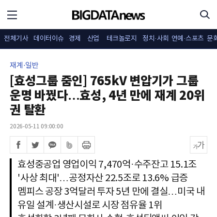
전체기사
데이터이슈
경제
산업
테크놀로지
정치·사회
연예·스포츠
문
재계·일반
[효성그룹 줌인] 765kV 변압기가 그룹
운명 바꿨다…효성, 4년 만에 재계 20위
권 탈환
2026-05-11 09:00:00
효성중공업 영업이익 7,470억·수주잔고 15.1조
'사상 최대'…공정자산 22.5조로 13.6% 급증
멤피스 공장 3억달러 투자 5년 만에 결실…미국 내
유일 설계·생산시설로 시장 점유율 1위