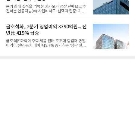
출 3조9403억원, 영업이익 23억원을 기록했다. 정기
분기 최대 실적을 기록한 카카오가 성장 전략으로 추
보수 영향과 원료 가격 변동에 따른 래깅 효과로 전분
진하는 인공지능(AI) 사업에서도 ‘선택과 집중’ 기조
기 대비 수익성은 둔화됐지만 흑자 전환 흐름을 유지
를 강화하고 있다. 경쟁사들이 AI 데이터센터 등 인프
했다.첨단소재 부문은 매출 1조1551억원, 영업이익
라 투자에 나서는 것과 달리, 카카오는 ‘카카오톡’이
1325억원을 기록했다. 주요 제품의 스프레드 확대와
라는 플랫폼 경쟁력을 활용한 AI 에이전트 서비스에
금호석화, 2분기 영업이익 3390억원... 전
우호적인 환율 효과
집중하는 전략이다. 과거 무리한 사업 확장 과정에서
년比 419% 급증
겪었던 시행착오를 되풀이하지 않고 핵심 역량에 집
중하겠다는 취지로 풀이된다.7일 업계에 따르면 카카
금호석유화학이 주력 제품 판매 호조에 힘입어 영업
오는 올해 2분기 연결 기준 매출 2조985억원, 영업이
이익이 전년 동기 대비 419.7% 증가하는 '깜짝 실
익 2770억원을 기록했다. 전년 동기 대비 매출과 영업
적'을 냈다. 금호석유화학은 연결 기준 올해 2분기 영
이익은 각각 9%, 36% 증가해 모두 분기 기준 역대
업이익이 3390억원으로 지난해 동기보다 419.7% 증
최대치다. 상반기 기준 매출은 4조405억원, 영업이익
가한 것으로 잠정 집계됐다고 7일 공시했다.매출은 2
은 4884억
조2682억원으로 지난해 동기 대비 27.9% 증가했다.
순이익은 3004억원으로 420.4% 늘었다.이번 호실적
은 주력 제품인 NB라텍스와 합성수지 판매 호조가 견
인한 것으로 풀이된다. 미국의 중국산 의료용 고무장
갑 관세 인상 이후 동남아 장갑업체의 가동률이 높아
지면서 NB라텍스 수요가 증가했고, 원재료인 부타디
엔(BD) 가격 상승분을 제품 가격에 반영하면서 수익
성이 개선됐다.금호석유