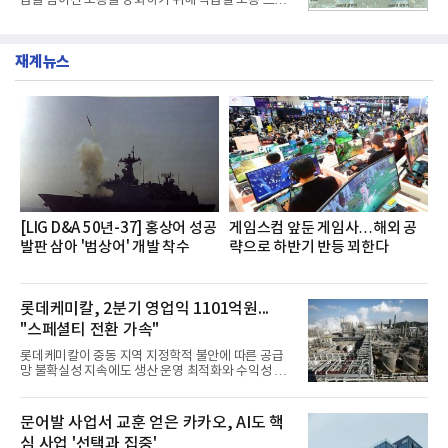
급을 넘어선 소통을 강화하기 위해 직급별 소통 프로
개운한 풍미를 더했으며, 국물이 잘 배어들면서도 쫄
그램'너하(NH)고, 나하(NH)고, NH GO!'를 지난 27일
깃한 식감이 살아있는 칼국수 면발을 정교하게 구현
부터 30일까지 서울 원센티널 NH농협캐피탈타워 22
했다는게 회사측의 설명이다.실제 현장 시식 행사에
층에서 운영했다고 31일 밝혔다.이번 프로그램은 경
서도
재계뉴스
영지원부 홍보팀과 2026년 새로이(e)＊가 공동 주관
했으며, ▲팀장·부장(7.27), ▲계장·주임(7.28), ▲과
장·차장(7.29), ▲대리(7.30) 등 직급별로 총 4회에 걸
쳐 진행됐다.참고로 새로이(e)는 NH농협캐피탈 MZ
세대들로(과장~계장) 구성된 자율 참여조직으로, 조
직문화 혁신과 업무 효율성 향상을 위한 다양한 활동
을 추진하며,새로운 변화와 이로운 영향력을 조직전
반에 전파하는 역할
[LIG D&A 50년-37] 홍상어 성공
게임스컴 앞둔 게임사…해외 공
발판 삼아 '범상어' 개발 착수
략으로 하반기 반등 꾀한다
롯데케미칼, 2분기 영업익 1101억원...
"스페셜티 전환 가속"
롯데케미칼이 중동 지역 지정학적 불안에 따른 공급
망 불확실성 지속에도 생산 운영 최적화와 수익성 중
심의 사업 운영을 통해 전분기에 이어 흑자 기조를 이
어갔다.롯데케미칼이 2026년 2분기 연결 기준 매출
액 5조6864억원, 영업이익 1101억원을 기록했다고 7
문어발 사업서 교훈 얻은 카카오, AI도 핵
일 밝혔다. 사업별로는 기초화학 부문(롯데케미칼 기
심 사업 '선택과 집중'
초소재사업·LC타이탄·LC USA·롯데대산석화)이 매