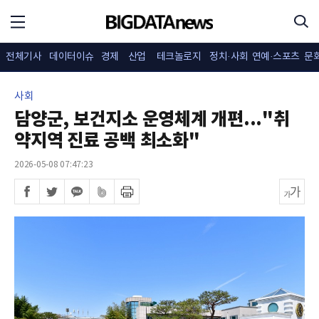
전체기사
데이터이슈
경제
산업
테크놀로지
정치·사회
연예·스포츠
문
사회
담양군, 보건지소 운영체계 개편..."취
약지역 진료 공백 최소화"
2026-05-08 07:47:23