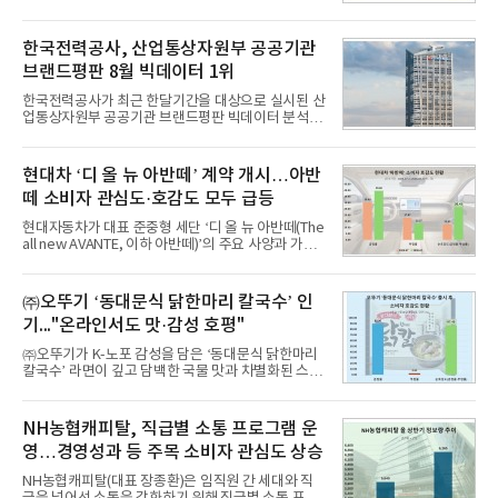
1위를 차지했다. 대교와 디지털대상이 뒤를 이었다.7
일 한국기업평판연구소(소장 구창환)는 국내 교육서
비스 상장기업 브랜드를 대상으로 지난 7월 7일부터
한국전력공사, 산업통상자원부 공공기관
8월 7일까지 수집된 소비자 빅데이터 10,074,233건
브랜드평판 8월 빅데이터 1위
을 분석한 결과, 메가스터디교육이 브랜드평판지수
1,710,926을 기록하며 8월 1위에 올랐다고 밝혔다.
한국전력공사가 최근 한달기간을 대상으로 실시된 산
분석에 활용된 빅데이터는 지난 7월(9,491,206건) 대
업통상자원부 공공기관 브랜드평판 빅데이터 분석에
비 6.14% 증가한 수치로, 교육서비스 상장기업 브랜
서 1위를 차지했다. 한국가스공사와 한국수력원자력
드에 대한 소비자 관심이 확대됐다.연구소에 따르면 8
이 순으로 뒤를 이었다.7일 한국기업평판연구소(소장
월 교육서비스 상장기업 브랜드평판 순위는 메가스터
구창환)는 산업통상자원부 공공기관 41개 브랜드를
현대차 ‘디 올 뉴 아반떼’ 계약 개시…아반
디교육, 대교, 디지
대상으로 지난 7월 7일부터 8월 7일까지 수집된 소비
떼 소비자 관심도·호감도 모두 급등
자 빅데이터 91,102,549건을 분석한 결과, 한국전력
공사가 브랜드평판지수 10,670,633을 기록하며 8월
현대자동차가 대표 준중형 세단 ‘디 올 뉴 아반떼(The
1위에 올랐다고 밝혔다. 분석에 활용된 빅데이터는 지
all new AVANTE, 이하 아반떼)’의 주요 사양과 가격
난 7월(88,893,823건) 대비 2.48% 증가한 수치다.연
을 공개하고 5일부터 계약을 시작한다고 밝혔다.아반
구소에 따르면 8월 산업통상자원부 공공기관 브랜드
떼는 6년 만에 선보이는 8세대 완전변경 모델로, ▲정
평판 30위 순위는 한국전력공사, 한국가스공사, 한국
교한 선과 면을 중심으로 완성한 파격적인 디자인 ▲
㈜오뚜기 ‘동대문식 닭한마리 칼국수’ 인
수력원자력, 한국석
과거 중형 세단 수준으로 확대된 차체 제원 ▲글로벌
기..."온라인서도 맛·감성 호평"
최고 수준의 안전성 ▲성능과 효율을 동시에 높인 주
행 완성도 ▲첨단 편의 및 디지털 사양 적용 등을 통해
㈜오뚜기가 K-노포 감성을 담은 ‘동대문식 닭한마리
글로벌 준중형 세단의 새로운 기준을 세웠다.아반떼
칼국수’ 라면이 깊고 담백한 국물 맛과 차별화된 스토
는 가솔린 2.0과 1.6 하이브리드 두 가지 파워트레인
리로 출시 초기부터 높은 인기를 얻고 있다고 4일 밝
과 모던, 프리미엄, 인스퍼레이션 세 가지 트림으로
혔다.‘동대문식 닭한마리 칼국수’는 예상을 뛰어넘는
운영된다.◆ 디자인·공간·안전·성능 전반에서 차급을
소비자 호응에 힘입어 지난 7월 13일 첫 선을 보인 지
NH농협캐피탈, 직급별 소통 프로그램 운
넘
단 18일 만에 누적 판매량 50만 개를 돌파하는 성과를
영…경영성과 등 주목 소비자 관심도 상승
거두었다.이번 신제품은 개발진이 전국의 닭한마리
전문점을 직접 찾아 다니며 최적의 육수 비율을 완성
NH농협캐피탈(대표 장종환)은 임직원 간 세대와 직
했다. 자극적이지 않으면서도 깊은 닭육수에 마늘의