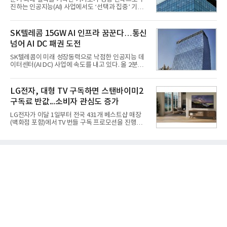
다. 2차 품질확인 사격 시험에서도 만족스러운 결과를
진하는 인공지능(AI) 사업에서도 ‘선택과 집중’ 기조
얻지 못했다. 완벽한 신뢰성 확보를 위해 LIG넥스원은
를 강화하고 있다. 경쟁사들이 AI 데이터센터 등 인프
국방과학연구소(ADD) 테스크포스(TF)와 합심해 본
라 투자에 나서는 것과 달리, 카카오는 ‘카카오톡’이
격적인 개선 작업에 착수했다.홍상어 유도탄의 모든
라는 플랫폼 경쟁력을 활용한 AI 에이전트 서비스에
SK텔레콤 15GW AI 인프라 꿈꾼다…통신
분야를
집중하는 전략이다. 과거 무리한 사업 확장 과정에서
넘어 AI DC 패권 도전
겪었던 시행착오를 되풀이하지 않고 핵심 역량에 집
중하겠다는 취지로 풀이된다.7일 업계에 따르면 카카
SK텔레콤이 미래 성장동력으로 낙점한 인공지능 데
오는 올해 2분기 연결 기준 매출 2조985억원, 영업이
이터센터(AI DC) 사업에 속도를 내고 있다. 올 2분기
익 2770억원을 기록했다. 전년 동기 대비 매출과 영업
AI 데이터센터 매출이 90% 이상 급증한 데 이어, 오
이익은 각각 9%, 36% 증가해 모두 분기 기준 역대
는 2035년까지 총 15GW(기가와트) 규모의 AI DC를
최대치다. 상반기 기준 매출은 4조405억원, 영업이익
구축하겠다는 대형 청사진을 제시하면서다. 이에 따
LG전자, 대형 TV 구독하면 스탠바이미2
은 4884억
라 경쟁 구도 역시 이동통신사인 KT, LG유플러스를
구독료 반값...소비자 관심도 증가
넘어 네이버, 삼성SDS 등 IT 인프라 기업으로 확장되
고 있다.7일 SK텔레콤에 따르면 회사는 올해 2분기
LG전자가 이달 1일부터 전국 431개 베스트샵 매장
연결 기준 매출 4조 3591억원, 영업이익 5660억원을
(백화점 포함)에서 TV 번들 구독 프로모션을 진행하고
기록했다. 매출은 전년 동기 대비 0.5%, 영업이익은
있다. 대형 TV 구독 시 스탠바이미2 구독료를 반값 할
67.3% 증가한 수치다. AI DC 사업의 성장에 더해 수
인해주는 프로모션이다.대상 제품은 65·77·83형 올
익성 중심 경영, 그리고 지난해 발생한 일회성 비용에
레드, 75·86·100형 마이크로 RGB, 75·86형 미니
따른 기저효과가 실
RGB 등 거실용 TV로 인기가 높은 베스트셀러 TV 20
개 모델이며, 동시 구독 계약 시 스탠바이미2(모델명
27LX6TPGA) 구독료를 50% 할인 받을 수 있다. 프로
모션 대상 모델과 혜택, 구독료 등 프로모션 세부 사항
은 베스트샵 판매 매니저에게 문의하면 자세히 안내
받을 수 있다.LG TV를 구독으로 이용하면 최대 6년까
지 구독 계약기간 내 무상 A/S를 받을 수 있으며, 이사
등으로 이전