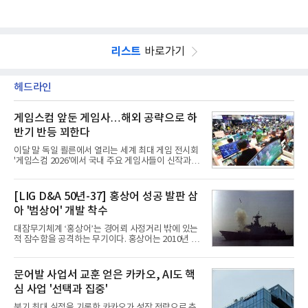
리스트
바로가기
헤드라인
게임스컴 앞둔 게임사…해외 공략으로 하
반기 반등 꾀한다
이달 말 독일 쾰른에서 열리는 세계 최대 게임 전시회
'게임스컴 2026'에서 국내 주요 게임사들이 신작과 글
로벌 전략을 공개한다. 상반기 게임사들의 실적이 업
체별로 엇갈린 가운데 하반기 신작 흥행과 해외 시장
성과가 실적을 좌우할 핵심 변수로 떠오르고 있다.8일
[LIG D&A 50년-37] 홍상어 성공 발판 삼
업계에 따르면 올해 상반기 게임업계는 기업별 성적
아 '범상어' 개발 착수
표가 크게 갈렸다. 대표적으로 크래프톤은 'PUBG: 배
틀그라운드'의 안정적인 성장에 힘입어 상반기 연결
대잠무기체계 ‘홍상어’는 경어뢰 사정거리 밖에 있는
기준 매출 2조6616억원, 영업이익 9725억원으로 역
적 잠수함을 공격하는 무기이다. 홍상어는 2010년 넥
대 최대 실적을 기록했다. 엔씨도 올해 출시한 '아이온
스원퓨처 시절 진해하우스에서 최초 생산돼 전력화가
2' 등에 힘입어 호실적을 거둘 것으로 전망된다.반면
이뤄졌다. 이후 2012년 한국형 구축함(KDX-1) 이상
넷마블은 2분기 매출이 증가했지만 영업이익은 전년
의 함정에 실전 배치됐다.그해 7월 해군은 동해상에서
문어발 사업서 교훈 얻은 카카오, AI도 핵
동기 대
성능 검증을 위해 홍상어 시험발사를 실시했다. 이때
심 사업 '선택과 집중'
홍상어가 목표 지점에서 입수한 후 표적을 타격하지
못하고 물속에서 멈춰버리는 예상 밖의 일이 벌어졌
분기 최대 실적을 기록한 카카오가 성장 전략으로 추