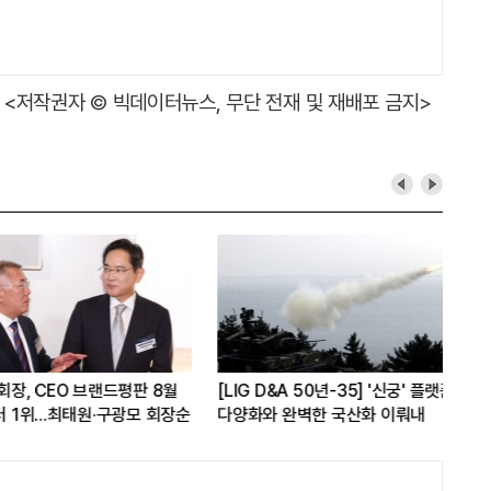
<저작권자 © 빅데이터뉴스, 무단 전재 및 재배포 금지>
, CEO 브랜드평판 8월
[LIG D&A 50년-35] '신궁' 플랫폼
SK
위...최태원·구광모 회장순
다양화와 완벽한 국산화 이뤄내
꿈꾼