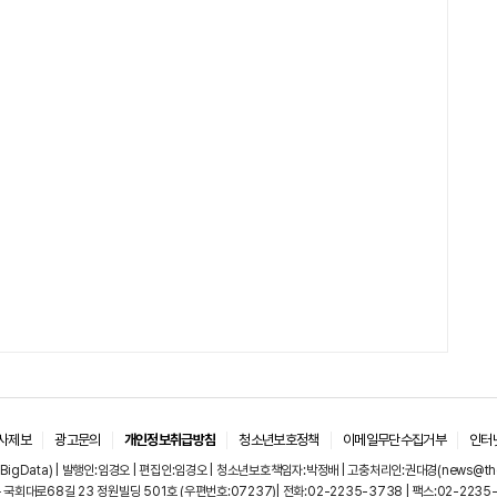
사제보
광고문의
개인정보취급방침
청소년보호정책
이메일무단수집거부
인터
igData) | 발행인:임경오 | 편집인:임경오 | 청소년보호책임자:박정배 | 고충처리인:권대경(news@thebi
국회대로68길 23 정원빌딩 501호 (우편번호:07237)| 전화:02-2235-3738 | 팩스:02-2235