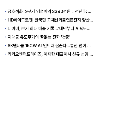
금호석화, 2분기 영업이익 3390억원... 전년比 419% 급증
HD하이드로젠, 한국형 고체산화물연료전지 양산체계 구축
네이버, 분기 최대 매출 기록..."내년부터 AI팩토리 수익 날 것"
지대공 유도무기의 끝없는 진화 '천궁'
SK텔레콤 15GW AI 인프라 꿈꾼다…통신 넘어 AI DC 패권 도전
카카오엔터프라이즈, 이재한 대표이사 신규 선임..."AI 전환 선도"