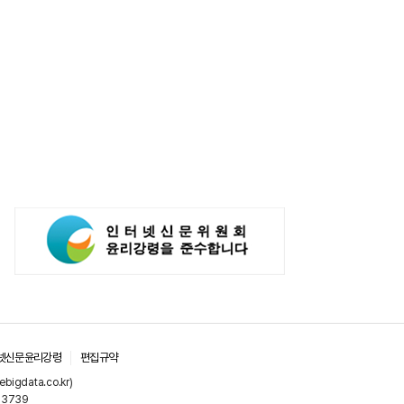
넷신문윤리강령
편집규약
gdata.co.kr)
-3739