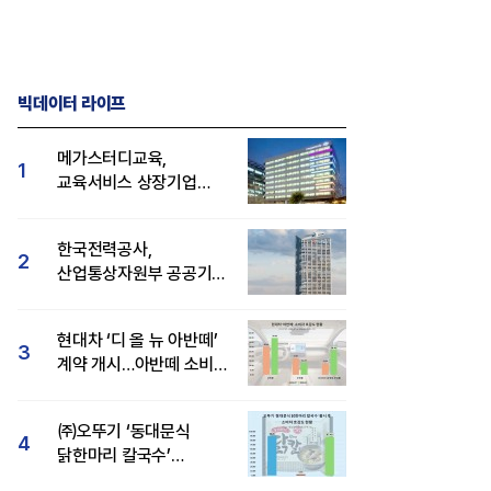
빅데이터 라이프
메가스터디교육,
1
교육서비스 상장기업
브랜드평판 8월 빅데이터
1위...대교 뒤이어
한국전력공사,
2
산업통상자원부 공공기관
브랜드평판 8월 빅데이터
1위
현대차 ‘디 올 뉴 아반떼’
3
계약 개시…아반떼 소비자
관심도·호감도 모두 급등
㈜오뚜기 ‘동대문식
4
닭한마리 칼국수’
인기..."온라인서도 맛·