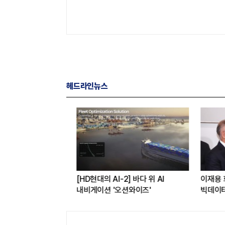
헤드라인뉴스
 에이전트로 주문·
[HD현대의 AI-2] 바다 위 AI
이재용 회장
…쿠팡이츠와 첫
내비게이션 '오션와이즈'
빅데이터 1