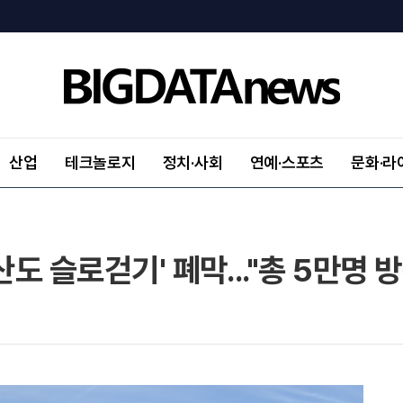
산업
테크놀로지
정치·사회
연예·스포츠
문화·라
산도 슬로걷기' 폐막..."총 5만명 