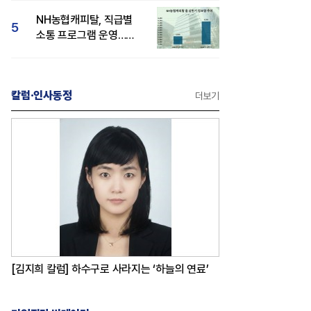
감성 호평"
NH농협캐피탈, 직급별
5
소통 프로그램 운영…
경영성과 등 주목 소비자
관심도 상승
칼럼·인사동정
더보기
[김지희 칼럼] 하수구로 사라지는 ‘하늘의 연료’