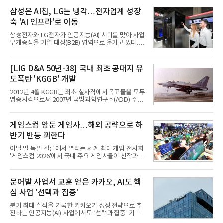
삼성은 AI칩, LG는 냉각…전자업계 성장
축 'AI 인프라'로 이동
삼성전자와 LG전자가 인공지능(AI) 시대를 맞아 사업
무게중심을 기업 대상(B2B) 영역으로 옮기고 있다.
TV와 생활가전 등 전통적인 소비자 시장이 성숙기에
접어든 가운데 삼성전자는 AI 반도체를 중심으로 데
이터센터 생태계 공략을 강화하고 LG전자는 냉각솔
[LIG D&A 50년-38] 국내 최초 공대지 유
루션·전장·로봇 등 기업용 솔루션 사업 확대에 속도를
도폭탄 'KGGB' 개발
내고 있다.9일 업계에 따르면 LG전자는 2분기 생활가
전과 프리미엄 제품 경쟁력에 더해 B2B 사업 확대 효
2012년 4월 KGGB는 최초 실사격에서 목표물을 모두
과로 수익성을 방어한 반면 삼성전자는 디바이스경험
명중시킴으로써 2007년 국방과학연구소(ADD) 주관
(DX) 부문의 TV·생활가전 수익성이 악화됐다. 대신 삼
으로 시작된 KGGB 개발사업에 LIG넥스원은 시제업
성은 AI 메모리 등 반도체 사업을 중심으로 새로운 성
체로 참여했다. 체계개발에는 총 400여억 원의 개발
장 동력을 확보하는 데 집중하고 있다.LG전자는 B2B
비와 62개월의 기간이 소요됐다. 한국형 GPS 유도폭
게임스컴 앞둔 게임사…해외 공략으로 하
사업 확대
탄 KGGB(Korea GPS Guided Bomb)는 국내 최초
반기 반등 꾀한다
의 공대지 유도폭탄으로 2012년에 최종 전투용 적합
판정을 받았다.우리 공군이 운용하는 모든 전투기에
이달 말 독일 쾰른에서 열리는 세계 최대 게임 전시회
탑재할 수 있는 KGGB는 일반목적폭탄(General
'게임스컴 2026'에서 국내 주요 게임사들이 신작과 글
Purpose Bomb)에 장착하여 운용토록 개발됐다.이
로벌 전략을 공개한다. 상반기 게임사들의 실적이 업
는 현재 군에서 보유하고 있는 상당량의 일반목적폭
체별로 엇갈린 가운데 하반기 신작 흥행과 해외 시장
탄을 활용하기 위한 취지였다.항공기에 장착된 KGGB
성과가 실적을 좌우할 핵심 변수로 떠오르고 있다.8일
문어발 사업서 교훈 얻은 카카오, AI도 핵
는 조종사가 휴대하는 명령통신장치(PDU, P
업계에 따르면 올해 상반기 게임업계는 기업별 성적
심 사업 '선택과 집중'
표가 크게 갈렸다. 대표적으로 크래프톤은 'PUBG: 배
틀그라운드'의 안정적인 성장에 힘입어 상반기 연결
분기 최대 실적을 기록한 카카오가 성장 전략으로 추
기준 매출 2조6616억원, 영업이익 9725억원으로 역
진하는 인공지능(AI) 사업에서도 ‘선택과 집중’ 기조
대 최대 실적을 기록했다. 엔씨도 올해 출시한 '아이온
를 강화하고 있다. 경쟁사들이 AI 데이터센터 등 인프