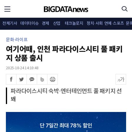
전체기사
데이터이슈
경제
산업
테크놀로지
정치·사회
연예·스포츠
문
문화·라이프
여기어때, 인천 파라다이스시티 풀 패키
지 상품 출시
2025-10-24 14:10:48
파라다이스시티 숙박·엔터테인먼트 풀 패키지 선
봬