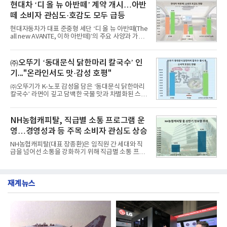
구창환)는 산업통상자원부 공공기관 41개 브랜드를
현대차 ‘디 올 뉴 아반떼’ 계약 개시…아반
디교육, 대교, 디지
대상으로 지난 7월 7일부터 8월 7일까지 수집된 소비
떼 소비자 관심도·호감도 모두 급등
자 빅데이터 91,102,549건을 분석한 결과, 한국전력
공사가 브랜드평판지수 10,670,633을 기록하며 8월
현대자동차가 대표 준중형 세단 ‘디 올 뉴 아반떼(The
1위에 올랐다고 밝혔다. 분석에 활용된 빅데이터는 지
all new AVANTE, 이하 아반떼)’의 주요 사양과 가격
난 7월(88,893,823건) 대비 2.48% 증가한 수치다.연
을 공개하고 5일부터 계약을 시작한다고 밝혔다.아반
구소에 따르면 8월 산업통상자원부 공공기관 브랜드
떼는 6년 만에 선보이는 8세대 완전변경 모델로, ▲정
평판 30위 순위는 한국전력공사, 한국가스공사, 한국
교한 선과 면을 중심으로 완성한 파격적인 디자인 ▲
㈜오뚜기 ‘동대문식 닭한마리 칼국수’ 인
수력원자력, 한국석
과거 중형 세단 수준으로 확대된 차체 제원 ▲글로벌
기..."온라인서도 맛·감성 호평"
최고 수준의 안전성 ▲성능과 효율을 동시에 높인 주
행 완성도 ▲첨단 편의 및 디지털 사양 적용 등을 통해
㈜오뚜기가 K-노포 감성을 담은 ‘동대문식 닭한마리
글로벌 준중형 세단의 새로운 기준을 세웠다.아반떼
칼국수’ 라면이 깊고 담백한 국물 맛과 차별화된 스토
는 가솔린 2.0과 1.6 하이브리드 두 가지 파워트레인
리로 출시 초기부터 높은 인기를 얻고 있다고 4일 밝
과 모던, 프리미엄, 인스퍼레이션 세 가지 트림으로
혔다.‘동대문식 닭한마리 칼국수’는 예상을 뛰어넘는
운영된다.◆ 디자인·공간·안전·성능 전반에서 차급을
소비자 호응에 힘입어 지난 7월 13일 첫 선을 보인 지
NH농협캐피탈, 직급별 소통 프로그램 운
넘
단 18일 만에 누적 판매량 50만 개를 돌파하는 성과를
영…경영성과 등 주목 소비자 관심도 상승
거두었다.이번 신제품은 개발진이 전국의 닭한마리
전문점을 직접 찾아 다니며 최적의 육수 비율을 완성
NH농협캐피탈(대표 장종환)은 임직원 간 세대와 직
했다. 자극적이지 않으면서도 깊은 닭육수에 마늘의
급을 넘어선 소통을 강화하기 위해 직급별 소통 프로
개운한 풍미를 더했으며, 국물이 잘 배어들면서도 쫄
그램'너하(NH)고, 나하(NH)고, NH GO!'를 지난 27일
깃한 식감이 살아있는 칼국수 면발을 정교하게 구현
부터 30일까지 서울 원센티널 NH농협캐피탈타워 22
했다는게 회사측의 설명이다.실제 현장 시식 행사에
층에서 운영했다고 31일 밝혔다.이번 프로그램은 경
서도
재계뉴스
영지원부 홍보팀과 2026년 새로이(e)＊가 공동 주관
했으며, ▲팀장·부장(7.27), ▲계장·주임(7.28), ▲과
장·차장(7.29), ▲대리(7.30) 등 직급별로 총 4회에 걸
쳐 진행됐다.참고로 새로이(e)는 NH농협캐피탈 MZ
세대들로(과장~계장) 구성된 자율 참여조직으로, 조
직문화 혁신과 업무 효율성 향상을 위한 다양한 활동