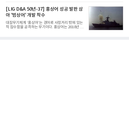
2' 등에 힘입어 호실적을 거둘 것으로 전망된다.반면
라 투자에 나서는 것과 달리, 카카오는 ‘카카오톡’이
넷마블은 2분기 매출이 증가했지만 영업이익은 전년
라는 플랫폼 경쟁력을 활용한 AI 에이전트 서비스에
[LIG D&A 50년-37] 홍상어 성공 발판 삼
동기 대
집중하는 전략이다. 과거 무리한 사업 확장 과정에서
아 '범상어' 개발 착수
겪었던 시행착오를 되풀이하지 않고 핵심 역량에 집
중하겠다는 취지로 풀이된다.7일 업계에 따르면 카카
대잠무기체계 ‘홍상어’는 경어뢰 사정거리 밖에 있는
오는 올해 2분기 연결 기준 매출 2조985억원, 영업이
적 잠수함을 공격하는 무기이다. 홍상어는 2010년 넥
익 2770억원을 기록했다. 전년 동기 대비 매출과 영업
스원퓨처 시절 진해하우스에서 최초 생산돼 전력화가
이익은 각각 9%, 36% 증가해 모두 분기 기준 역대
이뤄졌다. 이후 2012년 한국형 구축함(KDX-1) 이상
최대치다. 상반기 기준 매출은 4조405억원, 영업이익
의 함정에 실전 배치됐다.그해 7월 해군은 동해상에서
은 4884억
성능 검증을 위해 홍상어 시험발사를 실시했다. 이때
홍상어가 목표 지점에서 입수한 후 표적을 타격하지
못하고 물속에서 멈춰버리는 예상 밖의 일이 벌어졌
다. 2차 품질확인 사격 시험에서도 만족스러운 결과를
얻지 못했다. 완벽한 신뢰성 확보를 위해 LIG넥스원은
국방과학연구소(ADD) 테스크포스(TF)와 합심해 본
격적인 개선 작업에 착수했다.홍상어 유도탄의 모든
분야를