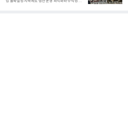
망 불확실성 지속에도 생산 운영 최적화와 수익성 중
대 최대 실적을 기록했다. 엔씨도 올해 출시한 '아이온
심의 사업 운영을 통해 전분기에 이어 흑자 기조를 이
2' 등에 힘입어 호실적을 거둘 것으로 전망된다.반면
어갔다.롯데케미칼이 2026년 2분기 연결 기준 매출
넷마블은 2분기 매출이 증가했지만 영업이익은 전년
액 5조6864억원, 영업이익 1101억원을 기록했다고 7
동기 대
일 밝혔다. 사업별로는 기초화학 부문(롯데케미칼 기
초소재사업·LC타이탄·LC USA·롯데대산석화)이 매
출 3조9403억원, 영업이익 23억원을 기록했다. 정기
보수 영향과 원료 가격 변동에 따른 래깅 효과로 전분
기 대비 수익성은 둔화됐지만 흑자 전환 흐름을 유지
했다.첨단소재 부문은 매출 1조1551억원, 영업이익
1325억원을 기록했다. 주요 제품의 스프레드 확대와
우호적인 환율 효과