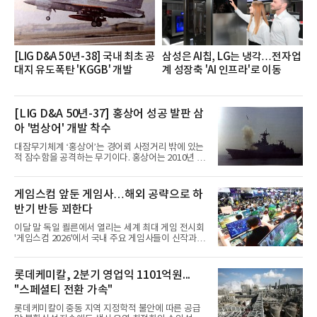
을 추진하며,새로운 변화와 이로운 영향력을 조직전
반에 전파하는 역할
[LIG D&A 50년-38] 국내 최초 공
삼성은 AI칩, LG는 냉각…전자업
대지 유도폭탄 'KGGB' 개발
계 성장축 'AI 인프라'로 이동
[LIG D&A 50년-37] 홍상어 성공 발판 삼
아 '범상어' 개발 착수
대잠무기체계 ‘홍상어’는 경어뢰 사정거리 밖에 있는
적 잠수함을 공격하는 무기이다. 홍상어는 2010년 넥
스원퓨처 시절 진해하우스에서 최초 생산돼 전력화가
이뤄졌다. 이후 2012년 한국형 구축함(KDX-1) 이상
의 함정에 실전 배치됐다.그해 7월 해군은 동해상에서
게임스컴 앞둔 게임사…해외 공략으로 하
성능 검증을 위해 홍상어 시험발사를 실시했다. 이때
반기 반등 꾀한다
홍상어가 목표 지점에서 입수한 후 표적을 타격하지
못하고 물속에서 멈춰버리는 예상 밖의 일이 벌어졌
이달 말 독일 쾰른에서 열리는 세계 최대 게임 전시회
다. 2차 품질확인 사격 시험에서도 만족스러운 결과를
'게임스컴 2026'에서 국내 주요 게임사들이 신작과 글
얻지 못했다. 완벽한 신뢰성 확보를 위해 LIG넥스원은
로벌 전략을 공개한다. 상반기 게임사들의 실적이 업
국방과학연구소(ADD) 테스크포스(TF)와 합심해 본
체별로 엇갈린 가운데 하반기 신작 흥행과 해외 시장
격적인 개선 작업에 착수했다.홍상어 유도탄의 모든
성과가 실적을 좌우할 핵심 변수로 떠오르고 있다.8일
롯데케미칼, 2분기 영업익 1101억원...
분야를
업계에 따르면 올해 상반기 게임업계는 기업별 성적
"스페셜티 전환 가속"
표가 크게 갈렸다. 대표적으로 크래프톤은 'PUBG: 배
틀그라운드'의 안정적인 성장에 힘입어 상반기 연결
롯데케미칼이 중동 지역 지정학적 불안에 따른 공급
기준 매출 2조6616억원, 영업이익 9725억원으로 역