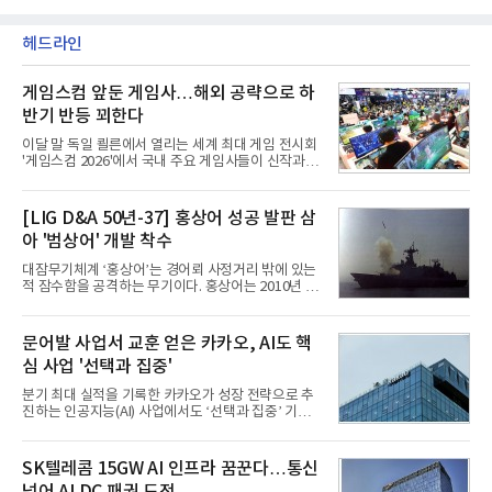
헤드라인
게임스컴 앞둔 게임사…해외 공략으로 하
반기 반등 꾀한다
이달 말 독일 쾰른에서 열리는 세계 최대 게임 전시회
'게임스컴 2026'에서 국내 주요 게임사들이 신작과 글
로벌 전략을 공개한다. 상반기 게임사들의 실적이 업
체별로 엇갈린 가운데 하반기 신작 흥행과 해외 시장
성과가 실적을 좌우할 핵심 변수로 떠오르고 있다.8일
[LIG D&A 50년-37] 홍상어 성공 발판 삼
업계에 따르면 올해 상반기 게임업계는 기업별 성적
아 '범상어' 개발 착수
표가 크게 갈렸다. 대표적으로 크래프톤은 'PUBG: 배
틀그라운드'의 안정적인 성장에 힘입어 상반기 연결
대잠무기체계 ‘홍상어’는 경어뢰 사정거리 밖에 있는
기준 매출 2조6616억원, 영업이익 9725억원으로 역
적 잠수함을 공격하는 무기이다. 홍상어는 2010년 넥
대 최대 실적을 기록했다. 엔씨도 올해 출시한 '아이온
스원퓨처 시절 진해하우스에서 최초 생산돼 전력화가
2' 등에 힘입어 호실적을 거둘 것으로 전망된다.반면
이뤄졌다. 이후 2012년 한국형 구축함(KDX-1) 이상
넷마블은 2분기 매출이 증가했지만 영업이익은 전년
의 함정에 실전 배치됐다.그해 7월 해군은 동해상에서
문어발 사업서 교훈 얻은 카카오, AI도 핵
동기 대
성능 검증을 위해 홍상어 시험발사를 실시했다. 이때
심 사업 '선택과 집중'
홍상어가 목표 지점에서 입수한 후 표적을 타격하지
못하고 물속에서 멈춰버리는 예상 밖의 일이 벌어졌
분기 최대 실적을 기록한 카카오가 성장 전략으로 추
다. 2차 품질확인 사격 시험에서도 만족스러운 결과를
진하는 인공지능(AI) 사업에서도 ‘선택과 집중’ 기조
얻지 못했다. 완벽한 신뢰성 확보를 위해 LIG넥스원은
를 강화하고 있다. 경쟁사들이 AI 데이터센터 등 인프
국방과학연구소(ADD) 테스크포스(TF)와 합심해 본
라 투자에 나서는 것과 달리, 카카오는 ‘카카오톡’이
격적인 개선 작업에 착수했다.홍상어 유도탄의 모든
라는 플랫폼 경쟁력을 활용한 AI 에이전트 서비스에
SK텔레콤 15GW AI 인프라 꿈꾼다…통신
분야를
집중하는 전략이다. 과거 무리한 사업 확장 과정에서