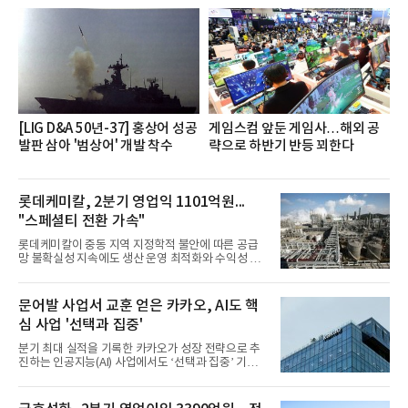
장·차장(7.29), ▲대리(7.30) 등 직급별로 총 4회에 걸
쳐 진행됐다.참고로 새로이(e)는 NH농협캐피탈 MZ
세대들로(과장~계장) 구성된 자율 참여조직으로, 조
직문화 혁신과 업무 효율성 향상을 위한 다양한 활동
을 추진하며,새로운 변화와 이로운 영향력을 조직전
반에 전파하는 역할
[LIG D&A 50년-37] 홍상어 성공
게임스컴 앞둔 게임사…해외 공
발판 삼아 '범상어' 개발 착수
략으로 하반기 반등 꾀한다
롯데케미칼, 2분기 영업익 1101억원...
"스페셜티 전환 가속"
롯데케미칼이 중동 지역 지정학적 불안에 따른 공급
망 불확실성 지속에도 생산 운영 최적화와 수익성 중
심의 사업 운영을 통해 전분기에 이어 흑자 기조를 이
어갔다.롯데케미칼이 2026년 2분기 연결 기준 매출
액 5조6864억원, 영업이익 1101억원을 기록했다고 7
문어발 사업서 교훈 얻은 카카오, AI도 핵
일 밝혔다. 사업별로는 기초화학 부문(롯데케미칼 기
심 사업 '선택과 집중'
초소재사업·LC타이탄·LC USA·롯데대산석화)이 매
출 3조9403억원, 영업이익 23억원을 기록했다. 정기
분기 최대 실적을 기록한 카카오가 성장 전략으로 추
보수 영향과 원료 가격 변동에 따른 래깅 효과로 전분
진하는 인공지능(AI) 사업에서도 ‘선택과 집중’ 기조
기 대비 수익성은 둔화됐지만 흑자 전환 흐름을 유지
를 강화하고 있다. 경쟁사들이 AI 데이터센터 등 인프
했다.첨단소재 부문은 매출 1조1551억원, 영업이익
라 투자에 나서는 것과 달리, 카카오는 ‘카카오톡’이
1325억원을 기록했다. 주요 제품의 스프레드 확대와
라는 플랫폼 경쟁력을 활용한 AI 에이전트 서비스에