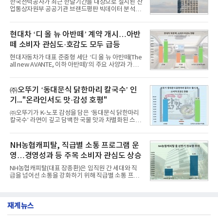
한국전력공사가 최근 한달기간을 대상으로 실시된 산
분석에 활용된 빅데이터는 지난 7월(9,491,206건) 대
업통상자원부 공공기관 브랜드평판 빅데이터 분석에
비 6.14% 증가한 수치로, 교육서비스 상장기업 브랜
서 1위를 차지했다. 한국가스공사와 한국수력원자력
드에 대한 소비자 관심이 확대됐다.연구소에 따르면 8
이 순으로 뒤를 이었다.7일 한국기업평판연구소(소장
월 교육서비스 상장기업 브랜드평판 순위는 메가스터
구창환)는 산업통상자원부 공공기관 41개 브랜드를
현대차 ‘디 올 뉴 아반떼’ 계약 개시…아반
디교육, 대교, 디지
대상으로 지난 7월 7일부터 8월 7일까지 수집된 소비
떼 소비자 관심도·호감도 모두 급등
자 빅데이터 91,102,549건을 분석한 결과, 한국전력
공사가 브랜드평판지수 10,670,633을 기록하며 8월
현대자동차가 대표 준중형 세단 ‘디 올 뉴 아반떼(The
1위에 올랐다고 밝혔다. 분석에 활용된 빅데이터는 지
all new AVANTE, 이하 아반떼)’의 주요 사양과 가격
난 7월(88,893,823건) 대비 2.48% 증가한 수치다.연
을 공개하고 5일부터 계약을 시작한다고 밝혔다.아반
구소에 따르면 8월 산업통상자원부 공공기관 브랜드
떼는 6년 만에 선보이는 8세대 완전변경 모델로, ▲정
평판 30위 순위는 한국전력공사, 한국가스공사, 한국
교한 선과 면을 중심으로 완성한 파격적인 디자인 ▲
㈜오뚜기 ‘동대문식 닭한마리 칼국수’ 인
수력원자력, 한국석
과거 중형 세단 수준으로 확대된 차체 제원 ▲글로벌
기..."온라인서도 맛·감성 호평"
최고 수준의 안전성 ▲성능과 효율을 동시에 높인 주
행 완성도 ▲첨단 편의 및 디지털 사양 적용 등을 통해
㈜오뚜기가 K-노포 감성을 담은 ‘동대문식 닭한마리
글로벌 준중형 세단의 새로운 기준을 세웠다.아반떼
칼국수’ 라면이 깊고 담백한 국물 맛과 차별화된 스토
는 가솔린 2.0과 1.6 하이브리드 두 가지 파워트레인
리로 출시 초기부터 높은 인기를 얻고 있다고 4일 밝
과 모던, 프리미엄, 인스퍼레이션 세 가지 트림으로
혔다.‘동대문식 닭한마리 칼국수’는 예상을 뛰어넘는
운영된다.◆ 디자인·공간·안전·성능 전반에서 차급을
소비자 호응에 힘입어 지난 7월 13일 첫 선을 보인 지
NH농협캐피탈, 직급별 소통 프로그램 운
넘
단 18일 만에 누적 판매량 50만 개를 돌파하는 성과를
영…경영성과 등 주목 소비자 관심도 상승
거두었다.이번 신제품은 개발진이 전국의 닭한마리
전문점을 직접 찾아 다니며 최적의 육수 비율을 완성
NH농협캐피탈(대표 장종환)은 임직원 간 세대와 직
했다. 자극적이지 않으면서도 깊은 닭육수에 마늘의
급을 넘어선 소통을 강화하기 위해 직급별 소통 프로
개운한 풍미를 더했으며, 국물이 잘 배어들면서도 쫄
그램'너하(NH)고, 나하(NH)고, NH GO!'를 지난 27일
깃한 식감이 살아있는 칼국수 면발을 정교하게 구현
부터 30일까지 서울 원센티널 NH농협캐피탈타워 22
했다는게 회사측의 설명이다.실제 현장 시식 행사에
층에서 운영했다고 31일 밝혔다.이번 프로그램은 경
서도
재계뉴스
영지원부 홍보팀과 2026년 새로이(e)＊가 공동 주관
했으며, ▲팀장·부장(7.27), ▲계장·주임(7.28), ▲과