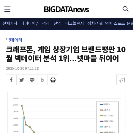
전체기사
데이터이슈
경제
산업
테크놀로지
정치·사회
연예·스포츠
문
빅데이터
크래프톤, 게임 상장기업 브랜드평판 10
월 빅데이터 분석 1위…넷마블 뒤이어
2025-10-20 07:11:18