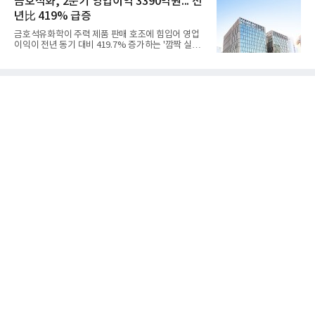
금호석화, 2분기 영업이익 3390억원... 전
우호적인 환율 효과
집중하는 전략이다. 과거 무리한 사업 확장 과정에서
년比 419% 급증
겪었던 시행착오를 되풀이하지 않고 핵심 역량에 집
중하겠다는 취지로 풀이된다.7일 업계에 따르면 카카
금호석유화학이 주력 제품 판매 호조에 힘입어 영업
오는 올해 2분기 연결 기준 매출 2조985억원, 영업이
이익이 전년 동기 대비 419.7% 증가하는 '깜짝 실
익 2770억원을 기록했다. 전년 동기 대비 매출과 영업
적'을 냈다. 금호석유화학은 연결 기준 올해 2분기 영
이익은 각각 9%, 36% 증가해 모두 분기 기준 역대
업이익이 3390억원으로 지난해 동기보다 419.7% 증
최대치다. 상반기 기준 매출은 4조405억원, 영업이익
가한 것으로 잠정 집계됐다고 7일 공시했다.매출은 2
은 4884억
조2682억원으로 지난해 동기 대비 27.9% 증가했다.
순이익은 3004억원으로 420.4% 늘었다.이번 호실적
은 주력 제품인 NB라텍스와 합성수지 판매 호조가 견
인한 것으로 풀이된다. 미국의 중국산 의료용 고무장
갑 관세 인상 이후 동남아 장갑업체의 가동률이 높아
지면서 NB라텍스 수요가 증가했고, 원재료인 부타디
엔(BD) 가격 상승분을 제품 가격에 반영하면서 수익
성이 개선됐다.금호석유