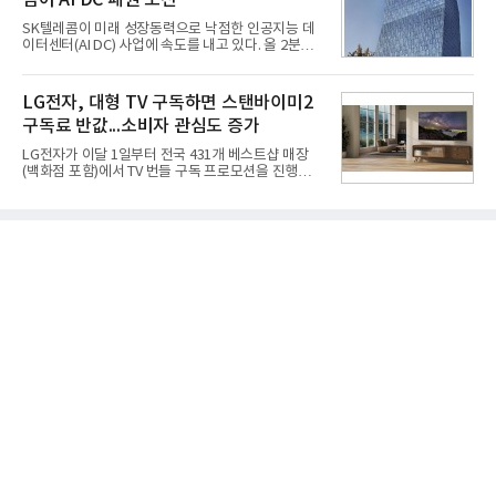
넘어 AI DC 패권 도전
겪었던 시행착오를 되풀이하지 않고 핵심 역량에 집
중하겠다는 취지로 풀이된다.7일 업계에 따르면 카카
SK텔레콤이 미래 성장동력으로 낙점한 인공지능 데
오는 올해 2분기 연결 기준 매출 2조985억원, 영업이
이터센터(AI DC) 사업에 속도를 내고 있다. 올 2분기
익 2770억원을 기록했다. 전년 동기 대비 매출과 영업
AI 데이터센터 매출이 90% 이상 급증한 데 이어, 오
이익은 각각 9%, 36% 증가해 모두 분기 기준 역대
는 2035년까지 총 15GW(기가와트) 규모의 AI DC를
최대치다. 상반기 기준 매출은 4조405억원, 영업이익
구축하겠다는 대형 청사진을 제시하면서다. 이에 따
LG전자, 대형 TV 구독하면 스탠바이미2
은 4884억
라 경쟁 구도 역시 이동통신사인 KT, LG유플러스를
구독료 반값...소비자 관심도 증가
넘어 네이버, 삼성SDS 등 IT 인프라 기업으로 확장되
고 있다.7일 SK텔레콤에 따르면 회사는 올해 2분기
LG전자가 이달 1일부터 전국 431개 베스트샵 매장
연결 기준 매출 4조 3591억원, 영업이익 5660억원을
(백화점 포함)에서 TV 번들 구독 프로모션을 진행하고
기록했다. 매출은 전년 동기 대비 0.5%, 영업이익은
있다. 대형 TV 구독 시 스탠바이미2 구독료를 반값 할
67.3% 증가한 수치다. AI DC 사업의 성장에 더해 수
인해주는 프로모션이다.대상 제품은 65·77·83형 올
익성 중심 경영, 그리고 지난해 발생한 일회성 비용에
레드, 75·86·100형 마이크로 RGB, 75·86형 미니
따른 기저효과가 실
RGB 등 거실용 TV로 인기가 높은 베스트셀러 TV 20
개 모델이며, 동시 구독 계약 시 스탠바이미2(모델명
27LX6TPGA) 구독료를 50% 할인 받을 수 있다. 프로
모션 대상 모델과 혜택, 구독료 등 프로모션 세부 사항
은 베스트샵 판매 매니저에게 문의하면 자세히 안내
받을 수 있다.LG TV를 구독으로 이용하면 최대 6년까
지 구독 계약기간 내 무상 A/S를 받을 수 있으며, 이사
등으로 이전