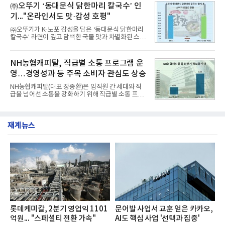
교한 선과 면을 중심으로 완성한 파격적인 디자인 ▲
㈜오뚜기 ‘동대문식 닭한마리 칼국수’ 인
수력원자력, 한국석
과거 중형 세단 수준으로 확대된 차체 제원 ▲글로벌
기..."온라인서도 맛·감성 호평"
최고 수준의 안전성 ▲성능과 효율을 동시에 높인 주
행 완성도 ▲첨단 편의 및 디지털 사양 적용 등을 통해
㈜오뚜기가 K-노포 감성을 담은 ‘동대문식 닭한마리
글로벌 준중형 세단의 새로운 기준을 세웠다.아반떼
칼국수’ 라면이 깊고 담백한 국물 맛과 차별화된 스토
는 가솔린 2.0과 1.6 하이브리드 두 가지 파워트레인
리로 출시 초기부터 높은 인기를 얻고 있다고 4일 밝
과 모던, 프리미엄, 인스퍼레이션 세 가지 트림으로
혔다.‘동대문식 닭한마리 칼국수’는 예상을 뛰어넘는
운영된다.◆ 디자인·공간·안전·성능 전반에서 차급을
소비자 호응에 힘입어 지난 7월 13일 첫 선을 보인 지
NH농협캐피탈, 직급별 소통 프로그램 운
넘
단 18일 만에 누적 판매량 50만 개를 돌파하는 성과를
영…경영성과 등 주목 소비자 관심도 상승
거두었다.이번 신제품은 개발진이 전국의 닭한마리
전문점을 직접 찾아 다니며 최적의 육수 비율을 완성
NH농협캐피탈(대표 장종환)은 임직원 간 세대와 직
했다. 자극적이지 않으면서도 깊은 닭육수에 마늘의
급을 넘어선 소통을 강화하기 위해 직급별 소통 프로
개운한 풍미를 더했으며, 국물이 잘 배어들면서도 쫄
그램'너하(NH)고, 나하(NH)고, NH GO!'를 지난 27일
깃한 식감이 살아있는 칼국수 면발을 정교하게 구현
부터 30일까지 서울 원센티널 NH농협캐피탈타워 22
했다는게 회사측의 설명이다.실제 현장 시식 행사에
층에서 운영했다고 31일 밝혔다.이번 프로그램은 경
서도
재계뉴스
영지원부 홍보팀과 2026년 새로이(e)＊가 공동 주관
했으며, ▲팀장·부장(7.27), ▲계장·주임(7.28), ▲과
장·차장(7.29), ▲대리(7.30) 등 직급별로 총 4회에 걸
쳐 진행됐다.참고로 새로이(e)는 NH농협캐피탈 MZ
세대들로(과장~계장) 구성된 자율 참여조직으로, 조
직문화 혁신과 업무 효율성 향상을 위한 다양한 활동
을 추진하며,새로운 변화와 이로운 영향력을 조직전
반에 전파하는 역할
롯데케미칼, 2분기 영업익 1101
문어발 사업서 교훈 얻은 카카오,
억원... "스페셜티 전환 가속"
AI도 핵심 사업 '선택과 집중'