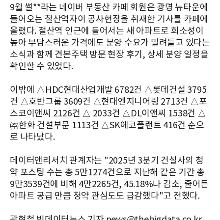
9월 썰**라는 네이버 부동산 카페 회원은 광명 뉴타운에
들어오는 철산역자이 공사현장을 취재한 기사를 카페에
올렸다. 철산역 인근에 들어서는 새 아파트로 희소성이
높아 부담스러운 가격에도 분양 수요가 밀려들고 있다는
소식과 함께 견본주택 방문 현장 후기, 상세 분양 일정을
확인할 수 있었다.
이밖에 △HDC현대산업개발 6782건 △롯데건설 3795
건 △호반그룹 3609건 △현대엔지니어링 2713건 △포
스코이앤씨 2126건 △ 2033건 △DL이앤씨 1538건 △
㈜한화 건설부문 1113건 △SK에코플랜트 416건 순으
로 나타났다.
데이터앤리서치 관계자는 "2025년 3분기 건설사의 청
약 포스팅 수는 총 5만1274건으로 지난해 같은 기간 총
9만3539건에 비해 4만2265건, 45.18%나 감소, 줄어든
아파트 공급 만큼 청약 관심도도 급감했다"고 전했다.
곽현철 빅데이터뉴스 기자 news@thebigdata.co.kr