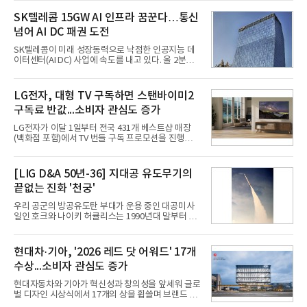
라 투자에 나서는 것과 달리, 카카오는 ‘카카오톡’이
라는 플랫폼 경쟁력을 활용한 AI 에이전트 서비스에
SK텔레콤 15GW AI 인프라 꿈꾼다…통신
집중하는 전략이다. 과거 무리한 사업 확장 과정에서
넘어 AI DC 패권 도전
겪었던 시행착오를 되풀이하지 않고 핵심 역량에 집
중하겠다는 취지로 풀이된다.7일 업계에 따르면 카카
SK텔레콤이 미래 성장동력으로 낙점한 인공지능 데
오는 올해 2분기 연결 기준 매출 2조985억원, 영업이
이터센터(AI DC) 사업에 속도를 내고 있다. 올 2분기
익 2770억원을 기록했다. 전년 동기 대비 매출과 영업
AI 데이터센터 매출이 90% 이상 급증한 데 이어, 오
이익은 각각 9%, 36% 증가해 모두 분기 기준 역대
는 2035년까지 총 15GW(기가와트) 규모의 AI DC를
최대치다. 상반기 기준 매출은 4조405억원, 영업이익
구축하겠다는 대형 청사진을 제시하면서다. 이에 따
LG전자, 대형 TV 구독하면 스탠바이미2
은 4884억
라 경쟁 구도 역시 이동통신사인 KT, LG유플러스를
구독료 반값...소비자 관심도 증가
넘어 네이버, 삼성SDS 등 IT 인프라 기업으로 확장되
고 있다.7일 SK텔레콤에 따르면 회사는 올해 2분기
LG전자가 이달 1일부터 전국 431개 베스트샵 매장
연결 기준 매출 4조 3591억원, 영업이익 5660억원을
(백화점 포함)에서 TV 번들 구독 프로모션을 진행하고
기록했다. 매출은 전년 동기 대비 0.5%, 영업이익은
있다. 대형 TV 구독 시 스탠바이미2 구독료를 반값 할
67.3% 증가한 수치다. AI DC 사업의 성장에 더해 수
인해주는 프로모션이다.대상 제품은 65·77·83형 올
익성 중심 경영, 그리고 지난해 발생한 일회성 비용에
레드, 75·86·100형 마이크로 RGB, 75·86형 미니
[LIG D&A 50년-36] 지대공 유도무기의
따른 기저효과가 실
RGB 등 거실용 TV로 인기가 높은 베스트셀러 TV 20
끝없는 진화 '천궁'
개 모델이며, 동시 구독 계약 시 스탠바이미2(모델명
27LX6TPGA) 구독료를 50% 할인 받을 수 있다. 프로
우리 공군의 방공유도탄 부대가 운용 중인 대공미사
모션 대상 모델과 혜택, 구독료 등 프로모션 세부 사항
일인 호크와 나이키 허큘리스는 1990년대 말부터 성
은 베스트샵 판매 매니저에게 문의하면 자세히 안내
능 면에서 한계를 보이기 시작했다. 이에 따라 정부는
받을 수 있다.LG TV를 구독으로 이용하면 최대 6년까
기존 미사일체계를 대체할 중고도 및 중거리 대공미
지 구독 계약기간 내 무상 A/S를 받을 수 있으며, 이사
사일을 개발하기로 결정했다.처음 KM-SAM 사업으로
현대차·기아, '2026 레드 닷 어워드' 17개
등으로 이전
불린 이 사업의 명칭은 호크(Iron Hawk, 철매)를 대체
수상...소비자 관심도 증가
한다는 의미에서 ‘철매Ⅱ’ 로 정해졌다. 철매Ⅱ 개발
사업은 미사일체계 완성 후인 2011년 ‘천궁(天弓)’으
현대자동차와 기아가 혁신성과 창의성을 앞세워 글로
로 다시 장비명이 바뀌었다. 17개 업체와 관련 기관이
벌 디자인 시상식에서 17개의 상을 휩쓸며 브랜드 경
참여한 가운데 LIG 넥스원은 탐색 개발에서 체계개발
쟁력을 다시 한번 입증했다.현대자동차·기아는 '2026