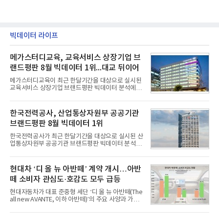
빅데이터 라이프
메가스터디교육, 교육서비스 상장기업 브
랜드평판 8월 빅데이터 1위...대교 뒤이어
메가스터디교육이 최근 한달기간을 대상으로 실시된
교육서비스 상장기업 브랜드평판 빅데이터 분석에서
1위를 차지했다. 대교와 디지털대상이 뒤를 이었다.7
일 한국기업평판연구소(소장 구창환)는 국내 교육서
비스 상장기업 브랜드를 대상으로 지난 7월 7일부터
한국전력공사, 산업통상자원부 공공기관
8월 7일까지 수집된 소비자 빅데이터 10,074,233건
브랜드평판 8월 빅데이터 1위
을 분석한 결과, 메가스터디교육이 브랜드평판지수
1,710,926을 기록하며 8월 1위에 올랐다고 밝혔다.
한국전력공사가 최근 한달기간을 대상으로 실시된 산
분석에 활용된 빅데이터는 지난 7월(9,491,206건) 대
업통상자원부 공공기관 브랜드평판 빅데이터 분석에
비 6.14% 증가한 수치로, 교육서비스 상장기업 브랜
서 1위를 차지했다. 한국가스공사와 한국수력원자력
드에 대한 소비자 관심이 확대됐다.연구소에 따르면 8
이 순으로 뒤를 이었다.7일 한국기업평판연구소(소장
월 교육서비스 상장기업 브랜드평판 순위는 메가스터
구창환)는 산업통상자원부 공공기관 41개 브랜드를
현대차 ‘디 올 뉴 아반떼’ 계약 개시…아반
디교육, 대교, 디지
대상으로 지난 7월 7일부터 8월 7일까지 수집된 소비
떼 소비자 관심도·호감도 모두 급등
자 빅데이터 91,102,549건을 분석한 결과, 한국전력
공사가 브랜드평판지수 10,670,633을 기록하며 8월
현대자동차가 대표 준중형 세단 ‘디 올 뉴 아반떼(The
1위에 올랐다고 밝혔다. 분석에 활용된 빅데이터는 지
all new AVANTE, 이하 아반떼)’의 주요 사양과 가격
난 7월(88,893,823건) 대비 2.48% 증가한 수치다.연
을 공개하고 5일부터 계약을 시작한다고 밝혔다.아반
구소에 따르면 8월 산업통상자원부 공공기관 브랜드
떼는 6년 만에 선보이는 8세대 완전변경 모델로, ▲정
평판 30위 순위는 한국전력공사, 한국가스공사, 한국