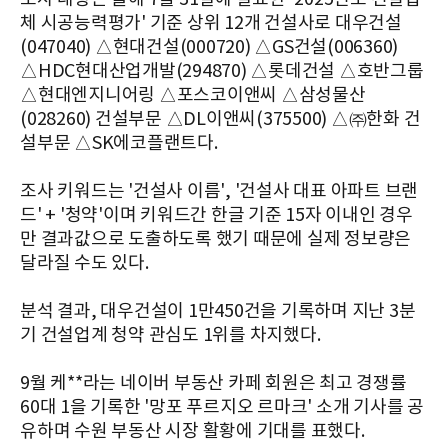
체 시공능력평가' 기준 상위 12개 건설사로 대우건설
(047040) △현대건설(000720) △GS건설(006360)
△HDC현대산업개발(294870) △롯데건설 △호반그룹
△현대엔지니어링 △포스코이앤씨 △삼성물산
(028260) 건설부문 △DL이앤씨(375500) △㈜한화 건
설부문 △SK에코플랜트다.
조사 키워드는 '건설사 이름', '건설사 대표 아파트 브랜
드' + '청약'이며 키워드간 한글 기준 15자 이내인 경우
만 결과값으로 도출하도록 했기 때문에 실제 정보량은
달라질 수도 있다.
분석 결과, 대우건설이 1만450건을 기록하며 지난 3분
기 건설업계 청약 관심도 1위를 차지했다.
9월 케**라는 네이버 부동산 카페 회원은 최고 경쟁률
60대 1을 기록한 '망포 푸르지오 르마크' 소개 기사를 공
유하며 수원 부동산 시장 활황에 기대를 표했다.