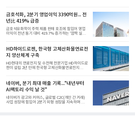
금호석화, 2분기 영업이익 3390억원... 전
년比 419% 급증
금호석유화학이 주력 제품 판매 호조에 힘입어 영업
이익이 전년 동기 대비 419.7% 증가하는 '깜짝 실
적'을 냈다. 금호석유화학은 연결 기준 올해 2분기 영
업이익이 3390억원으로 지난해 동기보다 419.7% 증
가한 것으로 잠정 집계됐다고 7일 공시했다.매출은 2
HD하이드로젠, 한국형 고체산화물연료전
조2682억원으로 지난해 동기 대비 27.9% 증가했다.
지 양산체계 구축
순이익은 3004억원으로 420.4% 늘었다.이번 호실적
은 주력 제품인 NB라텍스와 합성수지 판매 호조가 견
HD현대의 연료전지 및 수전해 전문기업 HD하이드로
인한 것으로 풀이된다. 미국의 중국산 의료용 고무장
젠이 설립 2년 만에 한국형 고체산화물연료전지
갑 관세 인상 이후 동남아 장갑업체의 가동률이 높아
(SOFC, Solid Oxide Fuel Cell) 양산체계를 구축하고
지면서 NB라텍스 수요가 증가했고, 원재료인 부타디
본격적인 시장 공략에 나선다.HD하이드로젠은 최근
엔(BD) 가격 상승분을 제품 가격에 반영하면서 수익
한국전기안전공사(KESCO)로부터 SOFC 발전설비
네이버, 분기 최대 매출 기록..."내년부터
성이 개선됐다.금호석유
‘HD250’과 ‘HD300’, 제조시설에 대한 사용전검사를
AI팩토리 수익 날 것"
완료하고 제품 양산체계 구축했다고 밝혔다.HD250
과 HD300은 각각 249kW급과 285kW급의 중소형 발
네이버가 광고와 커머스, 글로벌 C2C(개인 간 거래)
전용 SOFC 제품이다. 이번 검사를 통해 HD하이드로
사업 성장에 힘입어 2분기 외형 성장을 지속하며 역대
젠은 제품과 제조시설의 전기설비 안전성과 적합성을
최대 매출을 기록했다. AI 검색 서비스 'AI 탭'의 이용
확인받으면서 안정적인 제품 생산과 공급을 위한 기
자 증가와 엔비디아와 추진하는 AI 팩토리를 앞세워
반을 마련했다고 설명했다.SOFC는 600~1000℃의
AI 수익화에도 속도를 내고 있다.네이버는 올해 2분기
고온에서 작동하는 고효율 친환경 발
연결 기준 매출 3조3888억원, 영업이익 5203억원을
기록했다고 7일 밝혔다. 매출은 광고·커머스 등 핵심
사업과 글로벌 C2C 성장에 힘입어 전년 동기 대비
16.2% 증가한 분기 최대 매출을 기록했다. 반면 영업