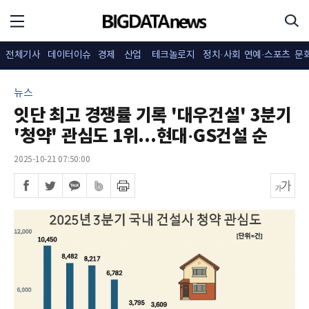
전체기사
데이터이슈
경제
산업
테크놀로지
정치·사회
연예·스포츠
문
뉴스
잇단 최고 경쟁률 기록 '대우건설' 3분기
'청약' 관심도 1위...현대·GS건설 순
2025-10-21 07:50:00