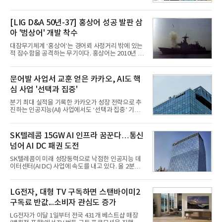
로벌 전략을 공개한다. 상반기 게임사들의 실적이 업
체별로 엇갈린 가운데 하반기 신작 흥행과 해외 시장
성과가 실적을 좌우할 핵심 변수로 떠오르고 있다.8일
[LIG D&A 50년-37] 홍상어 성공 발판 삼
업계에 따르면 올해 상반기 게임업계는 기업별 성적
아 '범상어' 개발 착수
표가 크게 갈렸다. 대표적으로 크래프톤은 'PUBG: 배
틀그라운드'의 안정적인 성장에 힘입어 상반기 연결
대잠무기체계 ‘홍상어’는 경어뢰 사정거리 밖에 있는
기준 매출 2조6616억원, 영업이익 9725억원으로 역
적 잠수함을 공격하는 무기이다. 홍상어는 2010년 넥
대 최대 실적을 기록했다. 엔씨도 올해 출시한 '아이온
스원퓨처 시절 진해하우스에서 최초 생산돼 전력화가
2' 등에 힘입어 호실적을 거둘 것으로 전망된다.반면
이뤄졌다. 이후 2012년 한국형 구축함(KDX-1) 이상
넷마블은 2분기 매출이 증가했지만 영업이익은 전년
의 함정에 실전 배치됐다.그해 7월 해군은 동해상에서
문어발 사업서 교훈 얻은 카카오, AI도 핵
동기 대
성능 검증을 위해 홍상어 시험발사를 실시했다. 이때
심 사업 '선택과 집중'
홍상어가 목표 지점에서 입수한 후 표적을 타격하지
못하고 물속에서 멈춰버리는 예상 밖의 일이 벌어졌
분기 최대 실적을 기록한 카카오가 성장 전략으로 추
다. 2차 품질확인 사격 시험에서도 만족스러운 결과를
진하는 인공지능(AI) 사업에서도 ‘선택과 집중’ 기조
얻지 못했다. 완벽한 신뢰성 확보를 위해 LIG넥스원은
를 강화하고 있다. 경쟁사들이 AI 데이터센터 등 인프
국방과학연구소(ADD) 테스크포스(TF)와 합심해 본
라 투자에 나서는 것과 달리, 카카오는 ‘카카오톡’이
격적인 개선 작업에 착수했다.홍상어 유도탄의 모든
라는 플랫폼 경쟁력을 활용한 AI 에이전트 서비스에
SK텔레콤 15GW AI 인프라 꿈꾼다…통신
분야를
집중하는 전략이다. 과거 무리한 사업 확장 과정에서
넘어 AI DC 패권 도전
겪었던 시행착오를 되풀이하지 않고 핵심 역량에 집
중하겠다는 취지로 풀이된다.7일 업계에 따르면 카카
SK텔레콤이 미래 성장동력으로 낙점한 인공지능 데
오는 올해 2분기 연결 기준 매출 2조985억원, 영업이
이터센터(AI DC) 사업에 속도를 내고 있다. 올 2분기
익 2770억원을 기록했다. 전년 동기 대비 매출과 영업
AI 데이터센터 매출이 90% 이상 급증한 데 이어, 오
이익은 각각 9%, 36% 증가해 모두 분기 기준 역대
는 2035년까지 총 15GW(기가와트) 규모의 AI DC를
최대치다. 상반기 기준 매출은 4조405억원, 영업이익
구축하겠다는 대형 청사진을 제시하면서다. 이에 따
LG전자, 대형 TV 구독하면 스탠바이미2
은 4884억
라 경쟁 구도 역시 이동통신사인 KT, LG유플러스를
구독료 반값...소비자 관심도 증가
넘어 네이버, 삼성SDS 등 IT 인프라 기업으로 확장되
고 있다.7일 SK텔레콤에 따르면 회사는 올해 2분기
LG전자가 이달 1일부터 전국 431개 베스트샵 매장
연결 기준 매출 4조 3591억원, 영업이익 5660억원을