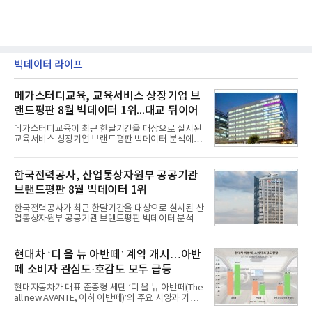
빅데이터 라이프
메가스터디교육, 교육서비스 상장기업 브
랜드평판 8월 빅데이터 1위...대교 뒤이어
메가스터디교육이 최근 한달기간을 대상으로 실시된
교육서비스 상장기업 브랜드평판 빅데이터 분석에서
1위를 차지했다. 대교와 디지털대상이 뒤를 이었다.7
일 한국기업평판연구소(소장 구창환)는 국내 교육서
비스 상장기업 브랜드를 대상으로 지난 7월 7일부터
한국전력공사, 산업통상자원부 공공기관
8월 7일까지 수집된 소비자 빅데이터 10,074,233건
브랜드평판 8월 빅데이터 1위
을 분석한 결과, 메가스터디교육이 브랜드평판지수
1,710,926을 기록하며 8월 1위에 올랐다고 밝혔다.
한국전력공사가 최근 한달기간을 대상으로 실시된 산
분석에 활용된 빅데이터는 지난 7월(9,491,206건) 대
업통상자원부 공공기관 브랜드평판 빅데이터 분석에
비 6.14% 증가한 수치로, 교육서비스 상장기업 브랜
서 1위를 차지했다. 한국가스공사와 한국수력원자력
드에 대한 소비자 관심이 확대됐다.연구소에 따르면 8
이 순으로 뒤를 이었다.7일 한국기업평판연구소(소장
월 교육서비스 상장기업 브랜드평판 순위는 메가스터
구창환)는 산업통상자원부 공공기관 41개 브랜드를
현대차 ‘디 올 뉴 아반떼’ 계약 개시…아반
디교육, 대교, 디지
대상으로 지난 7월 7일부터 8월 7일까지 수집된 소비
떼 소비자 관심도·호감도 모두 급등
자 빅데이터 91,102,549건을 분석한 결과, 한국전력
공사가 브랜드평판지수 10,670,633을 기록하며 8월
현대자동차가 대표 준중형 세단 ‘디 올 뉴 아반떼(The
1위에 올랐다고 밝혔다. 분석에 활용된 빅데이터는 지
all new AVANTE, 이하 아반떼)’의 주요 사양과 가격
난 7월(88,893,823건) 대비 2.48% 증가한 수치다.연
을 공개하고 5일부터 계약을 시작한다고 밝혔다.아반