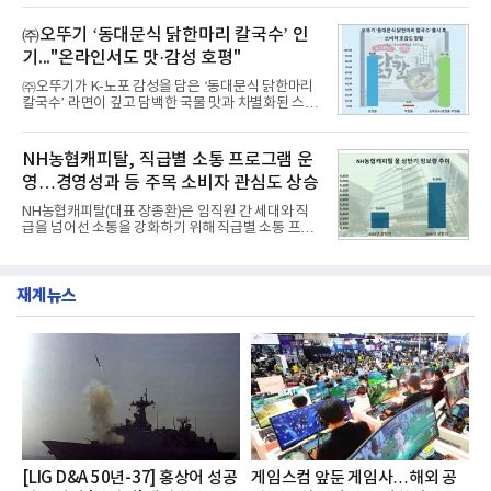
구소에 따르면 8월 산업통상자원부 공공기관 브랜드
떼는 6년 만에 선보이는 8세대 완전변경 모델로, ▲정
평판 30위 순위는 한국전력공사, 한국가스공사, 한국
교한 선과 면을 중심으로 완성한 파격적인 디자인 ▲
㈜오뚜기 ‘동대문식 닭한마리 칼국수’ 인
수력원자력, 한국석
과거 중형 세단 수준으로 확대된 차체 제원 ▲글로벌
기..."온라인서도 맛·감성 호평"
최고 수준의 안전성 ▲성능과 효율을 동시에 높인 주
행 완성도 ▲첨단 편의 및 디지털 사양 적용 등을 통해
㈜오뚜기가 K-노포 감성을 담은 ‘동대문식 닭한마리
글로벌 준중형 세단의 새로운 기준을 세웠다.아반떼
칼국수’ 라면이 깊고 담백한 국물 맛과 차별화된 스토
는 가솔린 2.0과 1.6 하이브리드 두 가지 파워트레인
리로 출시 초기부터 높은 인기를 얻고 있다고 4일 밝
과 모던, 프리미엄, 인스퍼레이션 세 가지 트림으로
혔다.‘동대문식 닭한마리 칼국수’는 예상을 뛰어넘는
운영된다.◆ 디자인·공간·안전·성능 전반에서 차급을
소비자 호응에 힘입어 지난 7월 13일 첫 선을 보인 지
NH농협캐피탈, 직급별 소통 프로그램 운
넘
단 18일 만에 누적 판매량 50만 개를 돌파하는 성과를
영…경영성과 등 주목 소비자 관심도 상승
거두었다.이번 신제품은 개발진이 전국의 닭한마리
전문점을 직접 찾아 다니며 최적의 육수 비율을 완성
NH농협캐피탈(대표 장종환)은 임직원 간 세대와 직
했다. 자극적이지 않으면서도 깊은 닭육수에 마늘의
급을 넘어선 소통을 강화하기 위해 직급별 소통 프로
개운한 풍미를 더했으며, 국물이 잘 배어들면서도 쫄
그램'너하(NH)고, 나하(NH)고, NH GO!'를 지난 27일
깃한 식감이 살아있는 칼국수 면발을 정교하게 구현
부터 30일까지 서울 원센티널 NH농협캐피탈타워 22
했다는게 회사측의 설명이다.실제 현장 시식 행사에
층에서 운영했다고 31일 밝혔다.이번 프로그램은 경
서도
재계뉴스
영지원부 홍보팀과 2026년 새로이(e)＊가 공동 주관
했으며, ▲팀장·부장(7.27), ▲계장·주임(7.28), ▲과
장·차장(7.29), ▲대리(7.30) 등 직급별로 총 4회에 걸
쳐 진행됐다.참고로 새로이(e)는 NH농협캐피탈 MZ
세대들로(과장~계장) 구성된 자율 참여조직으로, 조
직문화 혁신과 업무 효율성 향상을 위한 다양한 활동
을 추진하며,새로운 변화와 이로운 영향력을 조직전
반에 전파하는 역할
[LIG D&A 50년-37] 홍상어 성공
게임스컴 앞둔 게임사…해외 공