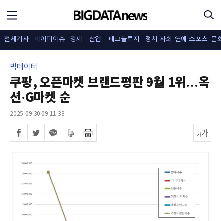
전체기사
데이터이슈
경제
산업
테크놀로지
정치·사회
연예·스포츠
문
빅데이터
쿠팡, 오픈마켓 브랜드평판 9월 1위…옥
션·G마켓 순
2025-09-30 09:11:38