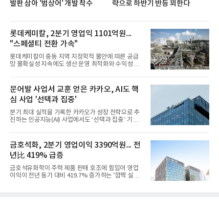
발판 삼아 '범상어' 개발 착수
략으로 하반기 반등 꾀한다
롯데케미칼, 2분기 영업익 1101억원...
"스페셜티 전환 가속"
롯데케미칼이 중동 지역 지정학적 불안에 따른 공급
망 불확실성 지속에도 생산 운영 최적화와 수익성 중
심의 사업 운영을 통해 전분기에 이어 흑자 기조를 이
어갔다.롯데케미칼이 2026년 2분기 연결 기준 매출
액 5조6864억원, 영업이익 1101억원을 기록했다고 7
문어발 사업서 교훈 얻은 카카오, AI도 핵
일 밝혔다. 사업별로는 기초화학 부문(롯데케미칼 기
심 사업 '선택과 집중'
초소재사업·LC타이탄·LC USA·롯데대산석화)이 매
출 3조9403억원, 영업이익 23억원을 기록했다. 정기
분기 최대 실적을 기록한 카카오가 성장 전략으로 추
보수 영향과 원료 가격 변동에 따른 래깅 효과로 전분
진하는 인공지능(AI) 사업에서도 ‘선택과 집중’ 기조
기 대비 수익성은 둔화됐지만 흑자 전환 흐름을 유지
를 강화하고 있다. 경쟁사들이 AI 데이터센터 등 인프
했다.첨단소재 부문은 매출 1조1551억원, 영업이익
라 투자에 나서는 것과 달리, 카카오는 ‘카카오톡’이
1325억원을 기록했다. 주요 제품의 스프레드 확대와
라는 플랫폼 경쟁력을 활용한 AI 에이전트 서비스에
금호석화, 2분기 영업이익 3390억원... 전
우호적인 환율 효과
집중하는 전략이다. 과거 무리한 사업 확장 과정에서
년比 419% 급증
겪었던 시행착오를 되풀이하지 않고 핵심 역량에 집
중하겠다는 취지로 풀이된다.7일 업계에 따르면 카카
금호석유화학이 주력 제품 판매 호조에 힘입어 영업
오는 올해 2분기 연결 기준 매출 2조985억원, 영업이
이익이 전년 동기 대비 419.7% 증가하는 '깜짝 실
익 2770억원을 기록했다. 전년 동기 대비 매출과 영업
적'을 냈다. 금호석유화학은 연결 기준 올해 2분기 영
이익은 각각 9%, 36% 증가해 모두 분기 기준 역대
업이익이 3390억원으로 지난해 동기보다 419.7% 증
최대치다. 상반기 기준 매출은 4조405억원, 영업이익
가한 것으로 잠정 집계됐다고 7일 공시했다.매출은 2
은 4884억
조2682억원으로 지난해 동기 대비 27.9% 증가했다.
순이익은 3004억원으로 420.4% 늘었다.이번 호실적