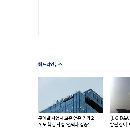
헤드라인뉴스
임사…해외
문어발 사업서 교훈 얻은 카카오,
[LIG D&
반등 꾀한다
AI도 핵심 사업 '선택과 집중'
발판 삼아 