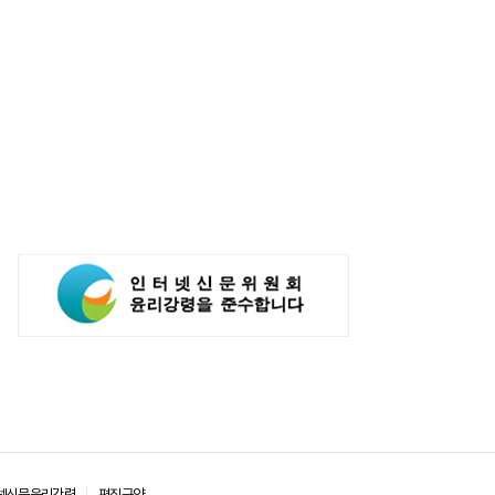
심도 증가
넷신문윤리강령
편집규약