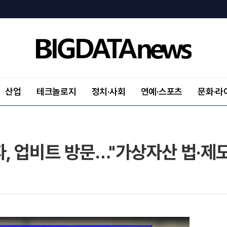
산업
테크놀로지
정치·사회
연예·스포츠
문화·라
, 업비트 방문…"가상자산 법·제도