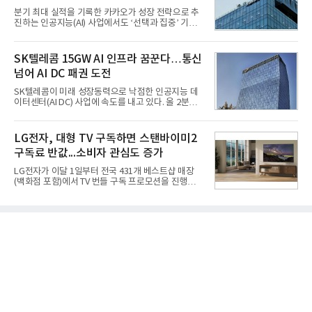
못하고 물속에서 멈춰버리는 예상 밖의 일이 벌어졌
분기 최대 실적을 기록한 카카오가 성장 전략으로 추
다. 2차 품질확인 사격 시험에서도 만족스러운 결과를
진하는 인공지능(AI) 사업에서도 ‘선택과 집중’ 기조
얻지 못했다. 완벽한 신뢰성 확보를 위해 LIG넥스원은
를 강화하고 있다. 경쟁사들이 AI 데이터센터 등 인프
국방과학연구소(ADD) 테스크포스(TF)와 합심해 본
라 투자에 나서는 것과 달리, 카카오는 ‘카카오톡’이
격적인 개선 작업에 착수했다.홍상어 유도탄의 모든
라는 플랫폼 경쟁력을 활용한 AI 에이전트 서비스에
SK텔레콤 15GW AI 인프라 꿈꾼다…통신
분야를
집중하는 전략이다. 과거 무리한 사업 확장 과정에서
넘어 AI DC 패권 도전
겪었던 시행착오를 되풀이하지 않고 핵심 역량에 집
중하겠다는 취지로 풀이된다.7일 업계에 따르면 카카
SK텔레콤이 미래 성장동력으로 낙점한 인공지능 데
오는 올해 2분기 연결 기준 매출 2조985억원, 영업이
이터센터(AI DC) 사업에 속도를 내고 있다. 올 2분기
익 2770억원을 기록했다. 전년 동기 대비 매출과 영업
AI 데이터센터 매출이 90% 이상 급증한 데 이어, 오
이익은 각각 9%, 36% 증가해 모두 분기 기준 역대
는 2035년까지 총 15GW(기가와트) 규모의 AI DC를
최대치다. 상반기 기준 매출은 4조405억원, 영업이익
구축하겠다는 대형 청사진을 제시하면서다. 이에 따
LG전자, 대형 TV 구독하면 스탠바이미2
은 4884억
라 경쟁 구도 역시 이동통신사인 KT, LG유플러스를
구독료 반값...소비자 관심도 증가
넘어 네이버, 삼성SDS 등 IT 인프라 기업으로 확장되
고 있다.7일 SK텔레콤에 따르면 회사는 올해 2분기
LG전자가 이달 1일부터 전국 431개 베스트샵 매장
연결 기준 매출 4조 3591억원, 영업이익 5660억원을
(백화점 포함)에서 TV 번들 구독 프로모션을 진행하고
기록했다. 매출은 전년 동기 대비 0.5%, 영업이익은
있다. 대형 TV 구독 시 스탠바이미2 구독료를 반값 할
67.3% 증가한 수치다. AI DC 사업의 성장에 더해 수
인해주는 프로모션이다.대상 제품은 65·77·83형 올
익성 중심 경영, 그리고 지난해 발생한 일회성 비용에
레드, 75·86·100형 마이크로 RGB, 75·86형 미니
따른 기저효과가 실
RGB 등 거실용 TV로 인기가 높은 베스트셀러 TV 20
개 모델이며, 동시 구독 계약 시 스탠바이미2(모델명
27LX6TPGA) 구독료를 50% 할인 받을 수 있다. 프로
모션 대상 모델과 혜택, 구독료 등 프로모션 세부 사항
은 베스트샵 판매 매니저에게 문의하면 자세히 안내
받을 수 있다.LG TV를 구독으로 이용하면 최대 6년까
지 구독 계약기간 내 무상 A/S를 받을 수 있으며, 이사
등으로 이전