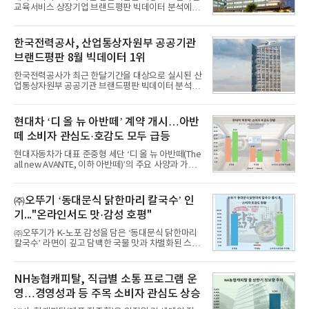
교육서비스 상장기업 브랜드평판 빅데이터 분석에서
1위를 차지했다. 대교와 디지털대상이 뒤를 이었다.7
일 한국기업평판연구소(소장 구창환)는 국내 교육서
비스 상장기업 브랜드를 대상으로 지난 7월 7일부터
한국전력공사, 산업통상자원부 공공기관
8월 7일까지 수집된 소비자 빅데이터 10,074,233건
브랜드평판 8월 빅데이터 1위
을 분석한 결과, 메가스터디교육이 브랜드평판지수
1,710,926을 기록하며 8월 1위에 올랐다고 밝혔다.
한국전력공사가 최근 한달기간을 대상으로 실시된 산
분석에 활용된 빅데이터는 지난 7월(9,491,206건) 대
업통상자원부 공공기관 브랜드평판 빅데이터 분석에
비 6.14% 증가한 수치로, 교육서비스 상장기업 브랜
서 1위를 차지했다. 한국가스공사와 한국수력원자력
드에 대한 소비자 관심이 확대됐다.연구소에 따르면 8
이 순으로 뒤를 이었다.7일 한국기업평판연구소(소장
월 교육서비스 상장기업 브랜드평판 순위는 메가스터
구창환)는 산업통상자원부 공공기관 41개 브랜드를
현대차 ‘디 올 뉴 아반떼’ 계약 개시…아반
디교육, 대교, 디지
대상으로 지난 7월 7일부터 8월 7일까지 수집된 소비
떼 소비자 관심도·호감도 모두 급등
자 빅데이터 91,102,549건을 분석한 결과, 한국전력
공사가 브랜드평판지수 10,670,633을 기록하며 8월
현대자동차가 대표 준중형 세단 ‘디 올 뉴 아반떼(The
1위에 올랐다고 밝혔다. 분석에 활용된 빅데이터는 지
all new AVANTE, 이하 아반떼)’의 주요 사양과 가격
난 7월(88,893,823건) 대비 2.48% 증가한 수치다.연
을 공개하고 5일부터 계약을 시작한다고 밝혔다.아반
구소에 따르면 8월 산업통상자원부 공공기관 브랜드
떼는 6년 만에 선보이는 8세대 완전변경 모델로, ▲정
평판 30위 순위는 한국전력공사, 한국가스공사, 한국
교한 선과 면을 중심으로 완성한 파격적인 디자인 ▲
㈜오뚜기 ‘동대문식 닭한마리 칼국수’ 인
수력원자력, 한국석
과거 중형 세단 수준으로 확대된 차체 제원 ▲글로벌
기..."온라인서도 맛·감성 호평"
최고 수준의 안전성 ▲성능과 효율을 동시에 높인 주
행 완성도 ▲첨단 편의 및 디지털 사양 적용 등을 통해
㈜오뚜기가 K-노포 감성을 담은 ‘동대문식 닭한마리
글로벌 준중형 세단의 새로운 기준을 세웠다.아반떼
칼국수’ 라면이 깊고 담백한 국물 맛과 차별화된 스토
는 가솔린 2.0과 1.6 하이브리드 두 가지 파워트레인
리로 출시 초기부터 높은 인기를 얻고 있다고 4일 밝
과 모던, 프리미엄, 인스퍼레이션 세 가지 트림으로
혔다.‘동대문식 닭한마리 칼국수’는 예상을 뛰어넘는
운영된다.◆ 디자인·공간·안전·성능 전반에서 차급을
소비자 호응에 힘입어 지난 7월 13일 첫 선을 보인 지
NH농협캐피탈, 직급별 소통 프로그램 운
넘
단 18일 만에 누적 판매량 50만 개를 돌파하는 성과를
영…경영성과 등 주목 소비자 관심도 상승
거두었다.이번 신제품은 개발진이 전국의 닭한마리
전문점을 직접 찾아 다니며 최적의 육수 비율을 완성