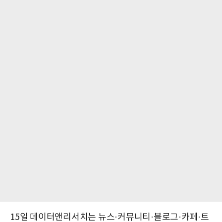
15일 데이터앤리서치는 뉴스·커뮤니티·블로그·카페·트