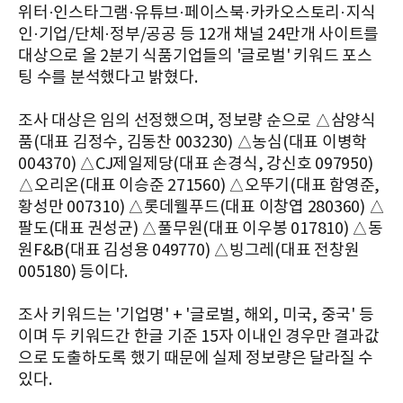
위터·인스타그램·유튜브·페이스북·카카오스토리·지식
인·기업/단체·정부/공공 등 12개 채널 24만개 사이트를
대상으로 올 2분기 식품기업들의 '글로벌' 키워드 포스
팅 수를 분석했다고 밝혔다.
조사 대상은 임의 선정했으며, 정보량 순으로 △삼양식
품(대표 김정수, 김동찬 003230) △농심(대표 이병학
004370) △CJ제일제당(대표 손경식, 강신호 097950)
△오리온(대표 이승준 271560) △오뚜기(대표 함영준,
황성만 007310) △롯데웰푸드(대표 이창엽 280360) △
팔도(대표 권성균) △풀무원(대표 이우봉 017810) △동
원F&B(대표 김성용 049770) △빙그레(대표 전창원
005180) 등이다.
조사 키워드는 '기업명' + '글로벌, 해외, 미국, 중국' 등
이며 두 키워드간 한글 기준 15자 이내인 경우만 결과값
으로 도출하도록 했기 때문에 실제 정보량은 달라질 수
있다.