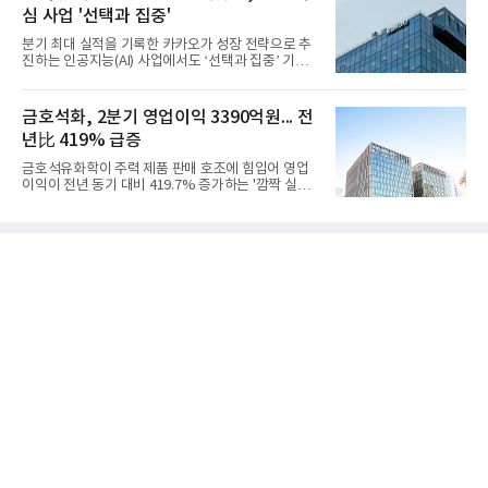
일 밝혔다. 사업별로는 기초화학 부문(롯데케미칼 기
심 사업 '선택과 집중'
초소재사업·LC타이탄·LC USA·롯데대산석화)이 매
출 3조9403억원, 영업이익 23억원을 기록했다. 정기
분기 최대 실적을 기록한 카카오가 성장 전략으로 추
보수 영향과 원료 가격 변동에 따른 래깅 효과로 전분
진하는 인공지능(AI) 사업에서도 ‘선택과 집중’ 기조
기 대비 수익성은 둔화됐지만 흑자 전환 흐름을 유지
를 강화하고 있다. 경쟁사들이 AI 데이터센터 등 인프
했다.첨단소재 부문은 매출 1조1551억원, 영업이익
라 투자에 나서는 것과 달리, 카카오는 ‘카카오톡’이
1325억원을 기록했다. 주요 제품의 스프레드 확대와
라는 플랫폼 경쟁력을 활용한 AI 에이전트 서비스에
금호석화, 2분기 영업이익 3390억원... 전
우호적인 환율 효과
집중하는 전략이다. 과거 무리한 사업 확장 과정에서
년比 419% 급증
겪었던 시행착오를 되풀이하지 않고 핵심 역량에 집
중하겠다는 취지로 풀이된다.7일 업계에 따르면 카카
금호석유화학이 주력 제품 판매 호조에 힘입어 영업
오는 올해 2분기 연결 기준 매출 2조985억원, 영업이
이익이 전년 동기 대비 419.7% 증가하는 '깜짝 실
익 2770억원을 기록했다. 전년 동기 대비 매출과 영업
적'을 냈다. 금호석유화학은 연결 기준 올해 2분기 영
이익은 각각 9%, 36% 증가해 모두 분기 기준 역대
업이익이 3390억원으로 지난해 동기보다 419.7% 증
최대치다. 상반기 기준 매출은 4조405억원, 영업이익
가한 것으로 잠정 집계됐다고 7일 공시했다.매출은 2
은 4884억
조2682억원으로 지난해 동기 대비 27.9% 증가했다.
순이익은 3004억원으로 420.4% 늘었다.이번 호실적
은 주력 제품인 NB라텍스와 합성수지 판매 호조가 견
인한 것으로 풀이된다. 미국의 중국산 의료용 고무장
갑 관세 인상 이후 동남아 장갑업체의 가동률이 높아
지면서 NB라텍스 수요가 증가했고, 원재료인 부타디
엔(BD) 가격 상승분을 제품 가격에 반영하면서 수익
성이 개선됐다.금호석유