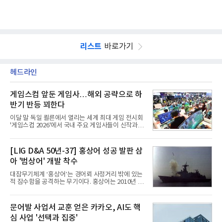
리스트
바로가기
헤드라인
게임스컴 앞둔 게임사…해외 공략으로 하
반기 반등 꾀한다
이달 말 독일 쾰른에서 열리는 세계 최대 게임 전시회
'게임스컴 2026'에서 국내 주요 게임사들이 신작과 글
로벌 전략을 공개한다. 상반기 게임사들의 실적이 업
체별로 엇갈린 가운데 하반기 신작 흥행과 해외 시장
성과가 실적을 좌우할 핵심 변수로 떠오르고 있다.8일
[LIG D&A 50년-37] 홍상어 성공 발판 삼
업계에 따르면 올해 상반기 게임업계는 기업별 성적
아 '범상어' 개발 착수
표가 크게 갈렸다. 대표적으로 크래프톤은 'PUBG: 배
틀그라운드'의 안정적인 성장에 힘입어 상반기 연결
대잠무기체계 ‘홍상어’는 경어뢰 사정거리 밖에 있는
기준 매출 2조6616억원, 영업이익 9725억원으로 역
적 잠수함을 공격하는 무기이다. 홍상어는 2010년 넥
대 최대 실적을 기록했다. 엔씨도 올해 출시한 '아이온
스원퓨처 시절 진해하우스에서 최초 생산돼 전력화가
2' 등에 힘입어 호실적을 거둘 것으로 전망된다.반면
이뤄졌다. 이후 2012년 한국형 구축함(KDX-1) 이상
넷마블은 2분기 매출이 증가했지만 영업이익은 전년
의 함정에 실전 배치됐다.그해 7월 해군은 동해상에서
문어발 사업서 교훈 얻은 카카오, AI도 핵
동기 대
성능 검증을 위해 홍상어 시험발사를 실시했다. 이때
심 사업 '선택과 집중'
홍상어가 목표 지점에서 입수한 후 표적을 타격하지