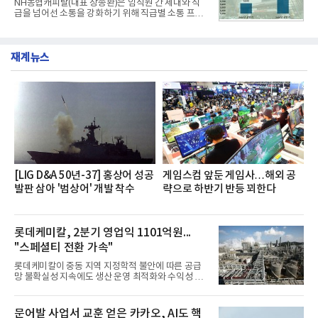
NH농협캐피탈(대표 장종환)은 임직원 간 세대와 직
했다. 자극적이지 않으면서도 깊은 닭육수에 마늘의
급을 넘어선 소통을 강화하기 위해 직급별 소통 프로
개운한 풍미를 더했으며, 국물이 잘 배어들면서도 쫄
그램'너하(NH)고, 나하(NH)고, NH GO!'를 지난 27일
깃한 식감이 살아있는 칼국수 면발을 정교하게 구현
부터 30일까지 서울 원센티널 NH농협캐피탈타워 22
했다는게 회사측의 설명이다.실제 현장 시식 행사에
층에서 운영했다고 31일 밝혔다.이번 프로그램은 경
서도
재계뉴스
영지원부 홍보팀과 2026년 새로이(e)＊가 공동 주관
했으며, ▲팀장·부장(7.27), ▲계장·주임(7.28), ▲과
장·차장(7.29), ▲대리(7.30) 등 직급별로 총 4회에 걸
쳐 진행됐다.참고로 새로이(e)는 NH농협캐피탈 MZ
세대들로(과장~계장) 구성된 자율 참여조직으로, 조
직문화 혁신과 업무 효율성 향상을 위한 다양한 활동
을 추진하며,새로운 변화와 이로운 영향력을 조직전
반에 전파하는 역할
[LIG D&A 50년-37] 홍상어 성공
게임스컴 앞둔 게임사…해외 공
발판 삼아 '범상어' 개발 착수
략으로 하반기 반등 꾀한다
롯데케미칼, 2분기 영업익 1101억원...
"스페셜티 전환 가속"
롯데케미칼이 중동 지역 지정학적 불안에 따른 공급
망 불확실성 지속에도 생산 운영 최적화와 수익성 중
심의 사업 운영을 통해 전분기에 이어 흑자 기조를 이
어갔다.롯데케미칼이 2026년 2분기 연결 기준 매출
액 5조6864억원, 영업이익 1101억원을 기록했다고 7
문어발 사업서 교훈 얻은 카카오, AI도 핵