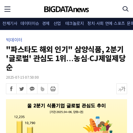
전체기사
데이터이슈
경제
산업
테크놀로지
정치·사회
연예·스포츠
문
빅데이터
"파스타도 해외 인기" 삼양식품, 2분기
'글로벌' 관심도 1위…농심·CJ제일제당
순
2025-07-15 07:50:00