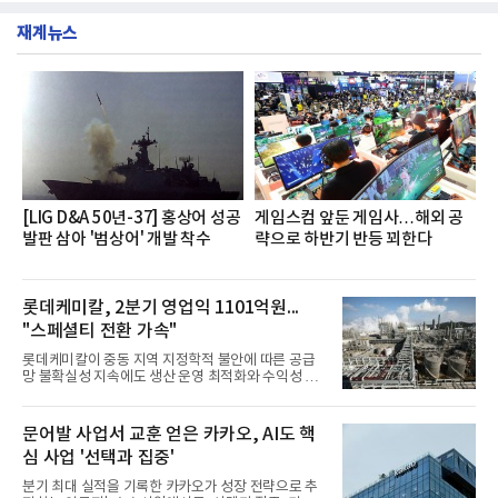
했다는게 회사측의 설명이다.실제 현장 시식 행사에
층에서 운영했다고 31일 밝혔다.이번 프로그램은 경
서도
재계뉴스
영지원부 홍보팀과 2026년 새로이(e)＊가 공동 주관
했으며, ▲팀장·부장(7.27), ▲계장·주임(7.28), ▲과
장·차장(7.29), ▲대리(7.30) 등 직급별로 총 4회에 걸
쳐 진행됐다.참고로 새로이(e)는 NH농협캐피탈 MZ
세대들로(과장~계장) 구성된 자율 참여조직으로, 조
직문화 혁신과 업무 효율성 향상을 위한 다양한 활동
을 추진하며,새로운 변화와 이로운 영향력을 조직전
반에 전파하는 역할
[LIG D&A 50년-37] 홍상어 성공
게임스컴 앞둔 게임사…해외 공
발판 삼아 '범상어' 개발 착수
략으로 하반기 반등 꾀한다
롯데케미칼, 2분기 영업익 1101억원...
"스페셜티 전환 가속"
롯데케미칼이 중동 지역 지정학적 불안에 따른 공급
망 불확실성 지속에도 생산 운영 최적화와 수익성 중
심의 사업 운영을 통해 전분기에 이어 흑자 기조를 이
어갔다.롯데케미칼이 2026년 2분기 연결 기준 매출
액 5조6864억원, 영업이익 1101억원을 기록했다고 7
문어발 사업서 교훈 얻은 카카오, AI도 핵
일 밝혔다. 사업별로는 기초화학 부문(롯데케미칼 기
심 사업 '선택과 집중'
초소재사업·LC타이탄·LC USA·롯데대산석화)이 매
출 3조9403억원, 영업이익 23억원을 기록했다. 정기
분기 최대 실적을 기록한 카카오가 성장 전략으로 추
보수 영향과 원료 가격 변동에 따른 래깅 효과로 전분