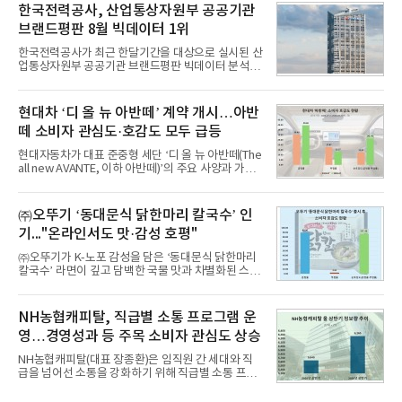
비스 상장기업 브랜드를 대상으로 지난 7월 7일부터
한국전력공사, 산업통상자원부 공공기관
8월 7일까지 수집된 소비자 빅데이터 10,074,233건
브랜드평판 8월 빅데이터 1위
을 분석한 결과, 메가스터디교육이 브랜드평판지수
1,710,926을 기록하며 8월 1위에 올랐다고 밝혔다.
한국전력공사가 최근 한달기간을 대상으로 실시된 산
분석에 활용된 빅데이터는 지난 7월(9,491,206건) 대
업통상자원부 공공기관 브랜드평판 빅데이터 분석에
비 6.14% 증가한 수치로, 교육서비스 상장기업 브랜
서 1위를 차지했다. 한국가스공사와 한국수력원자력
드에 대한 소비자 관심이 확대됐다.연구소에 따르면 8
이 순으로 뒤를 이었다.7일 한국기업평판연구소(소장
월 교육서비스 상장기업 브랜드평판 순위는 메가스터
구창환)는 산업통상자원부 공공기관 41개 브랜드를
현대차 ‘디 올 뉴 아반떼’ 계약 개시…아반
디교육, 대교, 디지
대상으로 지난 7월 7일부터 8월 7일까지 수집된 소비
떼 소비자 관심도·호감도 모두 급등
자 빅데이터 91,102,549건을 분석한 결과, 한국전력
공사가 브랜드평판지수 10,670,633을 기록하며 8월
현대자동차가 대표 준중형 세단 ‘디 올 뉴 아반떼(The
1위에 올랐다고 밝혔다. 분석에 활용된 빅데이터는 지
all new AVANTE, 이하 아반떼)’의 주요 사양과 가격
난 7월(88,893,823건) 대비 2.48% 증가한 수치다.연
을 공개하고 5일부터 계약을 시작한다고 밝혔다.아반
구소에 따르면 8월 산업통상자원부 공공기관 브랜드
떼는 6년 만에 선보이는 8세대 완전변경 모델로, ▲정
평판 30위 순위는 한국전력공사, 한국가스공사, 한국
교한 선과 면을 중심으로 완성한 파격적인 디자인 ▲
㈜오뚜기 ‘동대문식 닭한마리 칼국수’ 인
수력원자력, 한국석
과거 중형 세단 수준으로 확대된 차체 제원 ▲글로벌
기..."온라인서도 맛·감성 호평"
최고 수준의 안전성 ▲성능과 효율을 동시에 높인 주
행 완성도 ▲첨단 편의 및 디지털 사양 적용 등을 통해
㈜오뚜기가 K-노포 감성을 담은 ‘동대문식 닭한마리
글로벌 준중형 세단의 새로운 기준을 세웠다.아반떼
칼국수’ 라면이 깊고 담백한 국물 맛과 차별화된 스토
는 가솔린 2.0과 1.6 하이브리드 두 가지 파워트레인
리로 출시 초기부터 높은 인기를 얻고 있다고 4일 밝
과 모던, 프리미엄, 인스퍼레이션 세 가지 트림으로
혔다.‘동대문식 닭한마리 칼국수’는 예상을 뛰어넘는
운영된다.◆ 디자인·공간·안전·성능 전반에서 차급을
소비자 호응에 힘입어 지난 7월 13일 첫 선을 보인 지
NH농협캐피탈, 직급별 소통 프로그램 운
넘
단 18일 만에 누적 판매량 50만 개를 돌파하는 성과를
영…경영성과 등 주목 소비자 관심도 상승
거두었다.이번 신제품은 개발진이 전국의 닭한마리
전문점을 직접 찾아 다니며 최적의 육수 비율을 완성
NH농협캐피탈(대표 장종환)은 임직원 간 세대와 직
했다. 자극적이지 않으면서도 깊은 닭육수에 마늘의
급을 넘어선 소통을 강화하기 위해 직급별 소통 프로
개운한 풍미를 더했으며, 국물이 잘 배어들면서도 쫄
그램'너하(NH)고, 나하(NH)고, NH GO!'를 지난 27일
깃한 식감이 살아있는 칼국수 면발을 정교하게 구현
부터 30일까지 서울 원센티널 NH농협캐피탈타워 22