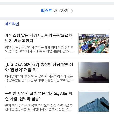
리스트
바로가기
헤드라인
게임스컴 앞둔 게임사…해외 공략으로 하
반기 반등 꾀한다
이달 말 독일 쾰른에서 열리는 세계 최대 게임 전시회
'게임스컴 2026'에서 국내 주요 게임사들이 신작과 글
로벌 전략을 공개한다. 상반기 게임사들의 실적이 업
체별로 엇갈린 가운데 하반기 신작 흥행과 해외 시장
성과가 실적을 좌우할 핵심 변수로 떠오르고 있다.8일
[LIG D&A 50년-37] 홍상어 성공 발판 삼
업계에 따르면 올해 상반기 게임업계는 기업별 성적
아 '범상어' 개발 착수
표가 크게 갈렸다. 대표적으로 크래프톤은 'PUBG: 배
틀그라운드'의 안정적인 성장에 힘입어 상반기 연결
대잠무기체계 ‘홍상어’는 경어뢰 사정거리 밖에 있는
기준 매출 2조6616억원, 영업이익 9725억원으로 역
적 잠수함을 공격하는 무기이다. 홍상어는 2010년 넥
대 최대 실적을 기록했다. 엔씨도 올해 출시한 '아이온
스원퓨처 시절 진해하우스에서 최초 생산돼 전력화가
2' 등에 힘입어 호실적을 거둘 것으로 전망된다.반면
이뤄졌다. 이후 2012년 한국형 구축함(KDX-1) 이상
넷마블은 2분기 매출이 증가했지만 영업이익은 전년
의 함정에 실전 배치됐다.그해 7월 해군은 동해상에서
문어발 사업서 교훈 얻은 카카오, AI도 핵
동기 대
성능 검증을 위해 홍상어 시험발사를 실시했다. 이때
심 사업 '선택과 집중'
홍상어가 목표 지점에서 입수한 후 표적을 타격하지
못하고 물속에서 멈춰버리는 예상 밖의 일이 벌어졌
분기 최대 실적을 기록한 카카오가 성장 전략으로 추
다. 2차 품질확인 사격 시험에서도 만족스러운 결과를
진하는 인공지능(AI) 사업에서도 ‘선택과 집중’ 기조
얻지 못했다. 완벽한 신뢰성 확보를 위해 LIG넥스원은
를 강화하고 있다. 경쟁사들이 AI 데이터센터 등 인프