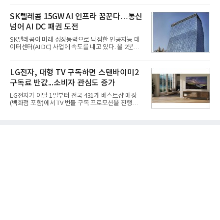
국방과학연구소(ADD) 테스크포스(TF)와 합심해 본
라 투자에 나서는 것과 달리, 카카오는 ‘카카오톡’이
격적인 개선 작업에 착수했다.홍상어 유도탄의 모든
라는 플랫폼 경쟁력을 활용한 AI 에이전트 서비스에
SK텔레콤 15GW AI 인프라 꿈꾼다…통신
분야를
집중하는 전략이다. 과거 무리한 사업 확장 과정에서
넘어 AI DC 패권 도전
겪었던 시행착오를 되풀이하지 않고 핵심 역량에 집
중하겠다는 취지로 풀이된다.7일 업계에 따르면 카카
SK텔레콤이 미래 성장동력으로 낙점한 인공지능 데
오는 올해 2분기 연결 기준 매출 2조985억원, 영업이
이터센터(AI DC) 사업에 속도를 내고 있다. 올 2분기
익 2770억원을 기록했다. 전년 동기 대비 매출과 영업
AI 데이터센터 매출이 90% 이상 급증한 데 이어, 오
이익은 각각 9%, 36% 증가해 모두 분기 기준 역대
는 2035년까지 총 15GW(기가와트) 규모의 AI DC를
최대치다. 상반기 기준 매출은 4조405억원, 영업이익
구축하겠다는 대형 청사진을 제시하면서다. 이에 따
LG전자, 대형 TV 구독하면 스탠바이미2
은 4884억
라 경쟁 구도 역시 이동통신사인 KT, LG유플러스를
구독료 반값...소비자 관심도 증가
넘어 네이버, 삼성SDS 등 IT 인프라 기업으로 확장되
고 있다.7일 SK텔레콤에 따르면 회사는 올해 2분기
LG전자가 이달 1일부터 전국 431개 베스트샵 매장
연결 기준 매출 4조 3591억원, 영업이익 5660억원을
(백화점 포함)에서 TV 번들 구독 프로모션을 진행하고
기록했다. 매출은 전년 동기 대비 0.5%, 영업이익은
있다. 대형 TV 구독 시 스탠바이미2 구독료를 반값 할
67.3% 증가한 수치다. AI DC 사업의 성장에 더해 수
인해주는 프로모션이다.대상 제품은 65·77·83형 올
익성 중심 경영, 그리고 지난해 발생한 일회성 비용에
레드, 75·86·100형 마이크로 RGB, 75·86형 미니
따른 기저효과가 실
RGB 등 거실용 TV로 인기가 높은 베스트셀러 TV 20
개 모델이며, 동시 구독 계약 시 스탠바이미2(모델명
27LX6TPGA) 구독료를 50% 할인 받을 수 있다. 프로
모션 대상 모델과 혜택, 구독료 등 프로모션 세부 사항
은 베스트샵 판매 매니저에게 문의하면 자세히 안내
받을 수 있다.LG TV를 구독으로 이용하면 최대 6년까
지 구독 계약기간 내 무상 A/S를 받을 수 있으며, 이사
등으로 이전