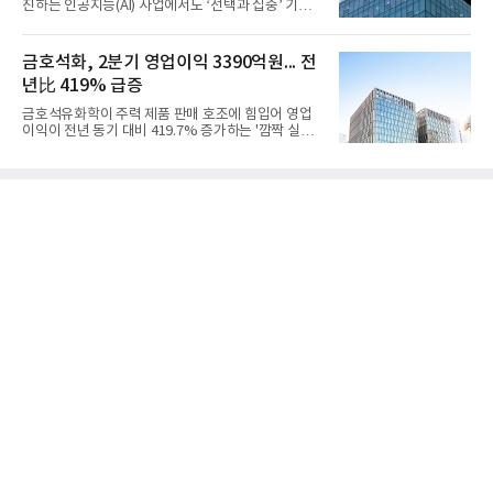
진하는 인공지능(AI) 사업에서도 ‘선택과 집중’ 기조
기 대비 수익성은 둔화됐지만 흑자 전환 흐름을 유지
를 강화하고 있다. 경쟁사들이 AI 데이터센터 등 인프
했다.첨단소재 부문은 매출 1조1551억원, 영업이익
라 투자에 나서는 것과 달리, 카카오는 ‘카카오톡’이
1325억원을 기록했다. 주요 제품의 스프레드 확대와
라는 플랫폼 경쟁력을 활용한 AI 에이전트 서비스에
금호석화, 2분기 영업이익 3390억원... 전
우호적인 환율 효과
집중하는 전략이다. 과거 무리한 사업 확장 과정에서
년比 419% 급증
겪었던 시행착오를 되풀이하지 않고 핵심 역량에 집
중하겠다는 취지로 풀이된다.7일 업계에 따르면 카카
금호석유화학이 주력 제품 판매 호조에 힘입어 영업
오는 올해 2분기 연결 기준 매출 2조985억원, 영업이
이익이 전년 동기 대비 419.7% 증가하는 '깜짝 실
익 2770억원을 기록했다. 전년 동기 대비 매출과 영업
적'을 냈다. 금호석유화학은 연결 기준 올해 2분기 영
이익은 각각 9%, 36% 증가해 모두 분기 기준 역대
업이익이 3390억원으로 지난해 동기보다 419.7% 증
최대치다. 상반기 기준 매출은 4조405억원, 영업이익
가한 것으로 잠정 집계됐다고 7일 공시했다.매출은 2
은 4884억
조2682억원으로 지난해 동기 대비 27.9% 증가했다.
순이익은 3004억원으로 420.4% 늘었다.이번 호실적
은 주력 제품인 NB라텍스와 합성수지 판매 호조가 견
인한 것으로 풀이된다. 미국의 중국산 의료용 고무장
갑 관세 인상 이후 동남아 장갑업체의 가동률이 높아
지면서 NB라텍스 수요가 증가했고, 원재료인 부타디
엔(BD) 가격 상승분을 제품 가격에 반영하면서 수익
성이 개선됐다.금호석유