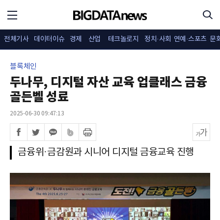
전체기사
데이터이슈
경제
산업
테크놀로지
정치·사회
연예·스포츠
문
블록체인
두나무, 디지털 자산 교육 업클래스 금융
골든벨 성료
2025-06-30 09:47:13
금융위·금감원과 시니어 디지털 금융교육 진행