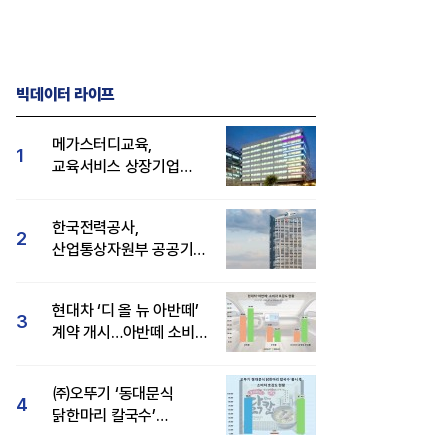
빅데이터 라이프
메가스터디교육,
1
교육서비스 상장기업
브랜드평판 8월 빅데이터
1위...대교 뒤이어
한국전력공사,
2
산업통상자원부 공공기관
브랜드평판 8월 빅데이터
1위
현대차 ‘디 올 뉴 아반떼’
3
계약 개시…아반떼 소비자
관심도·호감도 모두 급등
㈜오뚜기 ‘동대문식
4
닭한마리 칼국수’
인기..."온라인서도 맛·