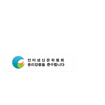
IG D&A 50년-36] 지대공
현대차·기아, '2026 레드 닷 어워드'
무기의 끝없는 진화 '천궁'
17개 수상...소비자 관심도 증가