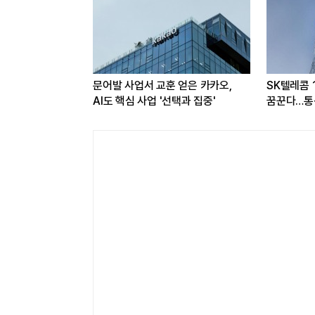
교육서비스
문어발 사업서 교훈 얻은 카카오,
SK텔레콤 
판 8월 빅데이터
AI도 핵심 사업 '선택과 집중'
꿈꾼다…통신