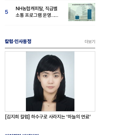
감성 호평"
NH농협캐피탈, 직급별
5
소통 프로그램 운영…
경영성과 등 주목 소비자
관심도 상승
칼럼·인사동정
더보기
[김지희 칼럼] 하수구로 사라지는 ‘하늘의 연료’