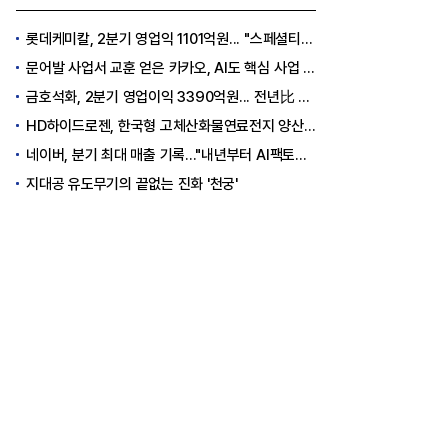
롯데케미칼, 2분기 영업익 1101억원... "스페셜티 전환 가속"
문어발 사업서 교훈 얻은 카카오, AI도 핵심 사업 '선택과 집중'
금호석화, 2분기 영업이익 3390억원... 전년比 419% 급증
HD하이드로젠, 한국형 고체산화물연료전지 양산체계 구축
네이버, 분기 최대 매출 기록..."내년부터 AI팩토리 수익 날 것"
지대공 유도무기의 끝없는 진화 '천궁'