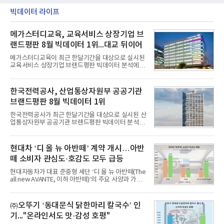
빅데이터 라이프
메가스터디교육, 교육서비스 상장기업 브
랜드평판 8월 빅데이터 1위...대교 뒤이어
메가스터디교육이 최근 한달기간을 대상으로 실시된
교육서비스 상장기업 브랜드평판 빅데이터 분석에서
1위를 차지했다. 대교와 디지털대상이 뒤를 이었다.7
일 한국기업평판연구소(소장 구창환)는 국내 교육서
비스 상장기업 브랜드를 대상으로 지난 7월 7일부터
한국전력공사, 산업통상자원부 공공기관
8월 7일까지 수집된 소비자 빅데이터 10,074,233건
브랜드평판 8월 빅데이터 1위
을 분석한 결과, 메가스터디교육이 브랜드평판지수
1,710,926을 기록하며 8월 1위에 올랐다고 밝혔다.
한국전력공사가 최근 한달기간을 대상으로 실시된 산
분석에 활용된 빅데이터는 지난 7월(9,491,206건) 대
업통상자원부 공공기관 브랜드평판 빅데이터 분석에
비 6.14% 증가한 수치로, 교육서비스 상장기업 브랜
서 1위를 차지했다. 한국가스공사와 한국수력원자력
드에 대한 소비자 관심이 확대됐다.연구소에 따르면 8
이 순으로 뒤를 이었다.7일 한국기업평판연구소(소장
월 교육서비스 상장기업 브랜드평판 순위는 메가스터
구창환)는 산업통상자원부 공공기관 41개 브랜드를
현대차 ‘디 올 뉴 아반떼’ 계약 개시…아반
디교육, 대교, 디지
대상으로 지난 7월 7일부터 8월 7일까지 수집된 소비
떼 소비자 관심도·호감도 모두 급등
자 빅데이터 91,102,549건을 분석한 결과, 한국전력
공사가 브랜드평판지수 10,670,633을 기록하며 8월
현대자동차가 대표 준중형 세단 ‘디 올 뉴 아반떼(The
1위에 올랐다고 밝혔다. 분석에 활용된 빅데이터는 지
all new AVANTE, 이하 아반떼)’의 주요 사양과 가격
난 7월(88,893,823건) 대비 2.48% 증가한 수치다.연
을 공개하고 5일부터 계약을 시작한다고 밝혔다.아반
구소에 따르면 8월 산업통상자원부 공공기관 브랜드
떼는 6년 만에 선보이는 8세대 완전변경 모델로, ▲정
평판 30위 순위는 한국전력공사, 한국가스공사, 한국
교한 선과 면을 중심으로 완성한 파격적인 디자인 ▲
㈜오뚜기 ‘동대문식 닭한마리 칼국수’ 인
수력원자력, 한국석
과거 중형 세단 수준으로 확대된 차체 제원 ▲글로벌
기..."온라인서도 맛·감성 호평"
최고 수준의 안전성 ▲성능과 효율을 동시에 높인 주