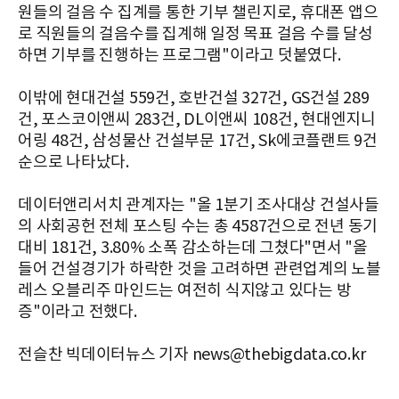
원들의 걸음 수 집계를 통한 기부 챌린지로, 휴대폰 앱으
로 직원들의 걸음수를 집계해 일정 목표 걸음 수를 달성
하면 기부를 진행하는 프로그램"이라고 덧붙였다.
이밖에 현대건설 559건, 호반건설 327건, GS건설 289
건, 포스코이앤씨 283건, DL이앤씨 108건, 현대엔지니
어링 48건, 삼성물산 건설부문 17건, Sk에코플랜트 9건
순으로 나타났다.
데이터앤리서치 관계자는 "올 1분기 조사대상 건설사들
의 사회공헌 전체 포스팅 수는 총 4587건으로 전년 동기
대비 181건, 3.80% 소폭 감소하는데 그쳤다"면서 "올
들어 건설경기가 하락한 것을 고려하면 관련업계의 노블
레스 오블리주 마인드는 여전히 식지않고 있다는 방
증"이라고 전했다.
전슬찬 빅데이터뉴스 기자 news@thebigdata.co.kr