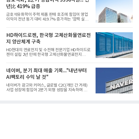
금호석화, 2분기 영업이익 3390억원... 전
년比 419% 급증
금호석유화학이 주력 제품 판매 호조에 힘입어 영업
이익이 전년 동기 대비 419.7% 증가하는 '깜짝 실
적'을 냈다. 금호석유화학은 연결 기준 올해 2분기 영
업이익이 3390억원으로 지난해 동기보다 419.7% 증
가한 것으로 잠정 집계됐다고 7일 공시했다.매출은 2
HD하이드로젠, 한국형 고체산화물연료전
조2682억원으로 지난해 동기 대비 27.9% 증가했다.
지 양산체계 구축
순이익은 3004억원으로 420.4% 늘었다.이번 호실적
은 주력 제품인 NB라텍스와 합성수지 판매 호조가 견
HD현대의 연료전지 및 수전해 전문기업 HD하이드로
인한 것으로 풀이된다. 미국의 중국산 의료용 고무장
젠이 설립 2년 만에 한국형 고체산화물연료전지
갑 관세 인상 이후 동남아 장갑업체의 가동률이 높아
(SOFC, Solid Oxide Fuel Cell) 양산체계를 구축하고
지면서 NB라텍스 수요가 증가했고, 원재료인 부타디
본격적인 시장 공략에 나선다.HD하이드로젠은 최근
엔(BD) 가격 상승분을 제품 가격에 반영하면서 수익
한국전기안전공사(KESCO)로부터 SOFC 발전설비
네이버, 분기 최대 매출 기록..."내년부터
성이 개선됐다.금호석유
‘HD250’과 ‘HD300’, 제조시설에 대한 사용전검사를
AI팩토리 수익 날 것"
완료하고 제품 양산체계 구축했다고 밝혔다.HD250
과 HD300은 각각 249kW급과 285kW급의 중소형 발
네이버가 광고와 커머스, 글로벌 C2C(개인 간 거래)
전용 SOFC 제품이다. 이번 검사를 통해 HD하이드로
사업 성장에 힘입어 2분기 외형 성장을 지속하며 역대
젠은 제품과 제조시설의 전기설비 안전성과 적합성을
최대 매출을 기록했다. AI 검색 서비스 'AI 탭'의 이용
확인받으면서 안정적인 제품 생산과 공급을 위한 기
자 증가와 엔비디아와 추진하는 AI 팩토리를 앞세워
반을 마련했다고 설명했다.SOFC는 600~1000℃의
AI 수익화에도 속도를 내고 있다.네이버는 올해 2분기
고온에서 작동하는 고효율 친환경 발
연결 기준 매출 3조3888억원, 영업이익 5203억원을
기록했다고 7일 밝혔다. 매출은 광고·커머스 등 핵심
사업과 글로벌 C2C 성장에 힘입어 전년 동기 대비
16.2% 증가한 분기 최대 매출을 기록했다. 반면 영업
이익은 AI 인프라 투자 영향으로 0.2% 감소했다.사업
별 매출은 네이버 플랫폼 1조9022억원, 파이낸셜 플
랫폼 4707억원, 글로벌 도전 1조159억원이다.네이버