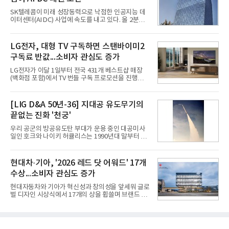
겪었던 시행착오를 되풀이하지 않고 핵심 역량에 집
중하겠다는 취지로 풀이된다.7일 업계에 따르면 카카
SK텔레콤이 미래 성장동력으로 낙점한 인공지능 데
오는 올해 2분기 연결 기준 매출 2조985억원, 영업이
이터센터(AI DC) 사업에 속도를 내고 있다. 올 2분기
익 2770억원을 기록했다. 전년 동기 대비 매출과 영업
AI 데이터센터 매출이 90% 이상 급증한 데 이어, 오
이익은 각각 9%, 36% 증가해 모두 분기 기준 역대
는 2035년까지 총 15GW(기가와트) 규모의 AI DC를
최대치다. 상반기 기준 매출은 4조405억원, 영업이익
구축하겠다는 대형 청사진을 제시하면서다. 이에 따
LG전자, 대형 TV 구독하면 스탠바이미2
은 4884억
라 경쟁 구도 역시 이동통신사인 KT, LG유플러스를
구독료 반값...소비자 관심도 증가
넘어 네이버, 삼성SDS 등 IT 인프라 기업으로 확장되
고 있다.7일 SK텔레콤에 따르면 회사는 올해 2분기
LG전자가 이달 1일부터 전국 431개 베스트샵 매장
연결 기준 매출 4조 3591억원, 영업이익 5660억원을
(백화점 포함)에서 TV 번들 구독 프로모션을 진행하고
기록했다. 매출은 전년 동기 대비 0.5%, 영업이익은
있다. 대형 TV 구독 시 스탠바이미2 구독료를 반값 할
67.3% 증가한 수치다. AI DC 사업의 성장에 더해 수
인해주는 프로모션이다.대상 제품은 65·77·83형 올
익성 중심 경영, 그리고 지난해 발생한 일회성 비용에
레드, 75·86·100형 마이크로 RGB, 75·86형 미니
[LIG D&A 50년-36] 지대공 유도무기의
따른 기저효과가 실
RGB 등 거실용 TV로 인기가 높은 베스트셀러 TV 20
끝없는 진화 '천궁'
개 모델이며, 동시 구독 계약 시 스탠바이미2(모델명
27LX6TPGA) 구독료를 50% 할인 받을 수 있다. 프로
우리 공군의 방공유도탄 부대가 운용 중인 대공미사
모션 대상 모델과 혜택, 구독료 등 프로모션 세부 사항
일인 호크와 나이키 허큘리스는 1990년대 말부터 성
은 베스트샵 판매 매니저에게 문의하면 자세히 안내
능 면에서 한계를 보이기 시작했다. 이에 따라 정부는
받을 수 있다.LG TV를 구독으로 이용하면 최대 6년까
기존 미사일체계를 대체할 중고도 및 중거리 대공미
지 구독 계약기간 내 무상 A/S를 받을 수 있으며, 이사
사일을 개발하기로 결정했다.처음 KM-SAM 사업으로
현대차·기아, '2026 레드 닷 어워드' 17개
등으로 이전
불린 이 사업의 명칭은 호크(Iron Hawk, 철매)를 대체
수상...소비자 관심도 증가
한다는 의미에서 ‘철매Ⅱ’ 로 정해졌다. 철매Ⅱ 개발
사업은 미사일체계 완성 후인 2011년 ‘천궁(天弓)’으
현대자동차와 기아가 혁신성과 창의성을 앞세워 글로
로 다시 장비명이 바뀌었다. 17개 업체와 관련 기관이
벌 디자인 시상식에서 17개의 상을 휩쓸며 브랜드 경
참여한 가운데 LIG 넥스원은 탐색 개발에서 체계개발
쟁력을 다시 한번 입증했다.현대자동차·기아는 '2026
완료까지 모든 과정에 참여했다. 1976년 호크 미사일
레드 닷 어워드: 브랜드 & 커뮤니케이션 디자인 부문
창정비 업체로 출발했던 회사가 호크 대체 유도무기
(Red Dot Design Award: Brand &
인 천궁
Communication Design)'에서 최우수상 2개, 본상