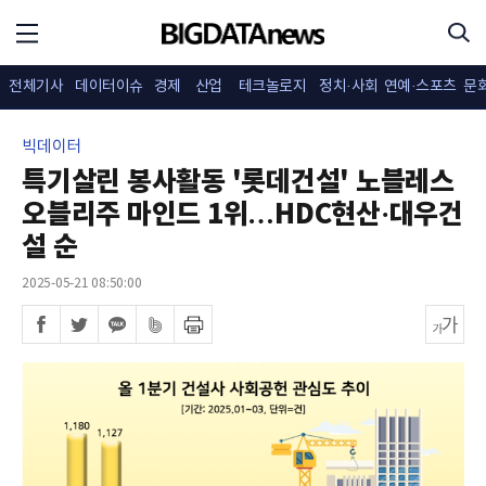
전체기사
데이터이슈
경제
산업
테크놀로지
정치·사회
연예·스포츠
문
빅데이터
특기살린 봉사활동 '롯데건설' 노블레스
오블리주 마인드 1위…HDC현산·대우건
설 순
2025-05-21 08:50:00