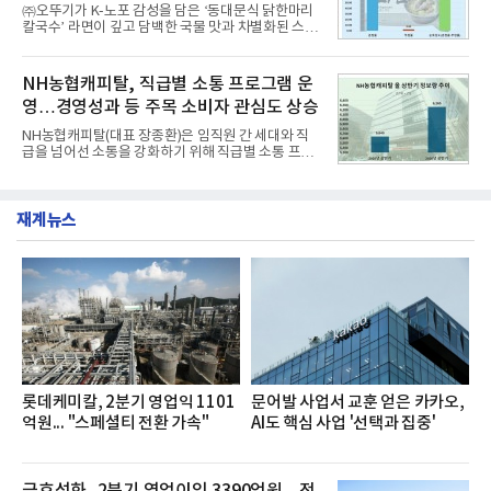
행 완성도 ▲첨단 편의 및 디지털 사양 적용 등을 통해
㈜오뚜기가 K-노포 감성을 담은 ‘동대문식 닭한마리
글로벌 준중형 세단의 새로운 기준을 세웠다.아반떼
칼국수’ 라면이 깊고 담백한 국물 맛과 차별화된 스토
는 가솔린 2.0과 1.6 하이브리드 두 가지 파워트레인
리로 출시 초기부터 높은 인기를 얻고 있다고 4일 밝
과 모던, 프리미엄, 인스퍼레이션 세 가지 트림으로
혔다.‘동대문식 닭한마리 칼국수’는 예상을 뛰어넘는
운영된다.◆ 디자인·공간·안전·성능 전반에서 차급을
소비자 호응에 힘입어 지난 7월 13일 첫 선을 보인 지
NH농협캐피탈, 직급별 소통 프로그램 운
넘
단 18일 만에 누적 판매량 50만 개를 돌파하는 성과를
영…경영성과 등 주목 소비자 관심도 상승
거두었다.이번 신제품은 개발진이 전국의 닭한마리
전문점을 직접 찾아 다니며 최적의 육수 비율을 완성
NH농협캐피탈(대표 장종환)은 임직원 간 세대와 직
했다. 자극적이지 않으면서도 깊은 닭육수에 마늘의
급을 넘어선 소통을 강화하기 위해 직급별 소통 프로
개운한 풍미를 더했으며, 국물이 잘 배어들면서도 쫄
그램'너하(NH)고, 나하(NH)고, NH GO!'를 지난 27일
깃한 식감이 살아있는 칼국수 면발을 정교하게 구현
부터 30일까지 서울 원센티널 NH농협캐피탈타워 22
했다는게 회사측의 설명이다.실제 현장 시식 행사에
층에서 운영했다고 31일 밝혔다.이번 프로그램은 경
서도
재계뉴스
영지원부 홍보팀과 2026년 새로이(e)＊가 공동 주관
했으며, ▲팀장·부장(7.27), ▲계장·주임(7.28), ▲과
장·차장(7.29), ▲대리(7.30) 등 직급별로 총 4회에 걸
쳐 진행됐다.참고로 새로이(e)는 NH농협캐피탈 MZ
세대들로(과장~계장) 구성된 자율 참여조직으로, 조
직문화 혁신과 업무 효율성 향상을 위한 다양한 활동
을 추진하며,새로운 변화와 이로운 영향력을 조직전
반에 전파하는 역할
롯데케미칼, 2분기 영업익 1101
문어발 사업서 교훈 얻은 카카오,
억원... "스페셜티 전환 가속"
AI도 핵심 사업 '선택과 집중'