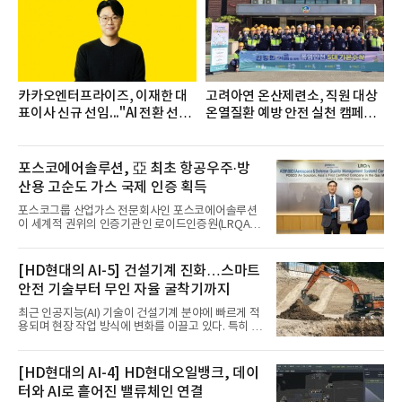
다수, 백산수, 동원샘물, 스파클, 아이시스, 에비앙,
몽베스트, 크리스탈, 풀무원샘물, 평창수, 지리산수,
진로 석수,
카카오엔터프라이즈, 이재한 대
고려아연 온산제련소, 직원 대상
표이사 신규 선임..."AI 전환 선
온열질환 예방 안전 실천 캠페인
도"
실시
포스코에어솔루션, 亞 최초 항공우주·방
산용 고순도 가스 국제 인증 획득
포스코그룹 산업가스 전문회사인 포스코에어솔루션
이 세계적 권위의 인증기관인 로이드인증원(LRQA)
으로부터 아시아 지역 최초로 항공우주 및 방산용 고
순도 희귀가스 제조 분야 국제공인 인증인 ‘항공우주·
방산 품질경영시스템(AS9100D)’을 획득했다.포스코
[HD현대의 AI-5] 건설기계 진화…스마트
에어솔루션은 6일 서울 포스코센터에서 김대연 포스
안전 기술부터 무인 자율 굴착기까지
코에어솔루션 대표, 이일형 로이드인증원(LRQA) 한
국지사 대표 등이 참석한 가운데 ‘항공우주·방산 품질
최근 인공지능(AI) 기술이 건설기계 분야에 빠르게 적
경영시스템(AS9100D)’ 인증수여식을 가졌다고 밝혔
용되며 현장 작업 방식에 변화를 이끌고 있다. 특히 무
다.포스코에어솔루션이 획득한 AS9100D는 국제 품
인 자율화 기술은 작업 효율을 획기적으로 높이며 스
질경영시스템 표준(ISO 9001)을 기반으로 항공우주
마트 건설 현장 구현을 앞당기고 있다.HD현대사이트
및 방위산업의 엄격한 특수 요구사항을 반영한 글로
솔루션은 최근 스위스 건설 현장에서 무인 자율 굴착
[HD현대의 AI-4] HD현대오일뱅크, 데이
벌 표준이다. 특히 미세
기를 투입했다. 실제 공사를 진행한 것은 처음으로, 건
터와 AI로 흩어진 밸류체인 연결
설장비 자율화 기술의 새로운 이정표를 제시했다.이