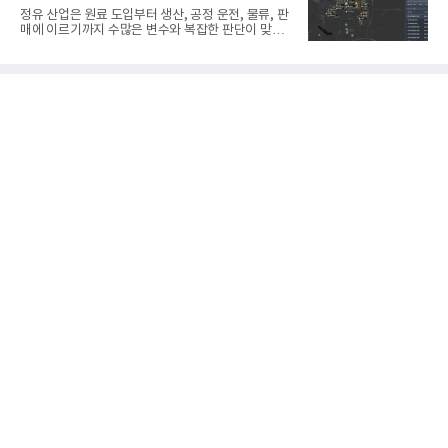
번에 투입된 무인 자율 굴착기는 유럽 대형 건설그룹
정유 산업은 원료 도입부터 생산, 공정 운전, 물류, 판
키바그(KIBAG)의 스위스 투겐 지역 건설 프로젝트에
매에 이르기까지 수많은 변수와 복잡한 판단이 맞물
서 깊이 3m, 폭 12m, 길이 1km 규모의 토목 공사를
리는 구조를 갖고 있다. 작은 변화 하나가 전체 수익성
수행할 예정이다. 해당 장비에는 HD건설기계의 22t
과 운영 효율에 직접적인 영향을 미치는 만큼, 데이터
급 굴착기를 기반으로 HD현대사이트솔루션의 스마
를 얼마나 빠르고 정확하게 연결하고 활용하느냐가
트 굴착기 플랫폼
기업경쟁력을 좌우하는 핵심 요소로 떠오르고 있다.
이러한 환경 속에서 HD현대오일뱅크는 인공지능(AI)
을 단순한 업무 자동화 도구로 보지 않고, 정유사의 밸
류체인(Value Chain) 전반을 연결하고 최적화하는 핵
심 기반으로 활용하고 있다.원유 선택과 도입, 생산계
획, 제품 운영, 물류와 수급, 공정 운전에 이르기까지
각 업무를 개별적으로 바라보는 것이 아니라, 하나의
흐름