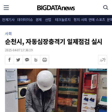
전체기사
데이터이슈
경제
산업
테크놀로지
정치·사회
연예·스포츠
문
사회
순천시, 자동심장충격기 일제점검 실시
2025-04-07 17:36:19