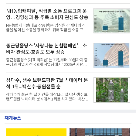
리로 출시 초기부터 높은 인기를 얻고 있다고 4일 밝
과 모던, 프리미엄, 인스퍼레이션 세 가지 트림으로
혔다.‘동대문식 닭한마리 칼국수’는 예상을 뛰어넘는
운영된다.◆ 디자인·공간·안전·성능 전반에서 차급을
소비자 호응에 힘입어 지난 7월 13일 첫 선을 보인 지
NH농협캐피탈, 직급별 소통 프로그램 운
넘
단 18일 만에 누적 판매량 50만 개를 돌파하는 성과를
영…경영성과 등 주목 소비자 관심도 상승
거두었다.이번 신제품은 개발진이 전국의 닭한마리
전문점을 직접 찾아 다니며 최적의 육수 비율을 완성
NH농협캐피탈(대표 장종환)은 임직원 간 세대와 직
했다. 자극적이지 않으면서도 깊은 닭육수에 마늘의
급을 넘어선 소통을 강화하기 위해 직급별 소통 프로
개운한 풍미를 더했으며, 국물이 잘 배어들면서도 쫄
그램'너하(NH)고, 나하(NH)고, NH GO!'를 지난 27일
깃한 식감이 살아있는 칼국수 면발을 정교하게 구현
부터 30일까지 서울 원센티널 NH농협캐피탈타워 22
했다는게 회사측의 설명이다.실제 현장 시식 행사에
층에서 운영했다고 31일 밝혔다.이번 프로그램은 경
종근당홀딩스 '사랑나눔 헌혈캠페인'…소
서도
영지원부 홍보팀과 2026년 새로이(e)＊가 공동 주관
비자 관심도·호감도 모두 상승
했으며, ▲팀장·부장(7.27), ▲계장·주임(7.28), ▲과
장·차장(7.29), ▲대리(7.30) 등 직급별로 총 4회에 걸
종근당홀딩스(대표 최희남)는 22일부터 30일까지 종
쳐 진행됐다.참고로 새로이(e)는 NH농협캐피탈 MZ
근당과 계열사 전국 6개 사업장에서 ‘2026년 사랑나
세대들로(과장~계장) 구성된 자율 참여조직으로, 조
눔 헌혈캠페인’을 실시했다고 31일 밝혔다.이번 캠페
직문화 혁신과 업무 효율성 향상을 위한 다양한 활동
인은 장마와 폭염, 여름휴가 등으로 헌혈 참여가 줄어
을 추진하며,새로운 변화와 이로운 영향력을 조직전
드는 시기에 안정적 혈액 수급에 기여하고 생명나눔
삼다수, 생수 브랜드평판 7월 빅데이터 분
반에 전파하는 역할
문화를 확산하기 위해 마련됐다.캠페인은 종근당 천
석 1위...백산수·동원샘물 순
안공장을 시작으로 ▲효종연구소 ▲종근당바이오 안
산공장 ▲경보제약 아산본사 ▲종근당건강 당진공장
삼다수가 최근 한 달 기간을 대상으로 실시된 생수 브
▲종근당 본사 등 전국 6개 사업장에서 릴레이 방식
랜드평판 빅데이터 분석에서 1위를 차지했다. 백산수
으로 이어졌다.캠페인 기간에는 임직원의 참여를 독
와 동원샘물이 뒤를 이었다.31일 한국기업평판연구
려하기 위해 헌혈 퀴즈와 행운 복권 등 다양한 이벤트
소(소장 구창환)는 국내 소비자들에게 사랑받는 21개
도 진행했다.종근당홀딩스는 임직원들이 기부한 헌혈
생수 브랜드를 대상으로 지난 6월 30일부터 7월 31일
증을 한국백혈병
재계뉴스
까지 수집된 소비자 빅데이터 3,702,555건을 분석한
결과, 삼다수가 브랜드평판지수 1,594,583을 기록하
며 7월 1위에 올랐다고 밝혔다. 분석에 활용된 빅데이
터는 지난 4월(3,435,836건) 대비 7.76% 증가한 수
치다.연구소에 따르면 7월 생수 브랜드평판 순위는 삼