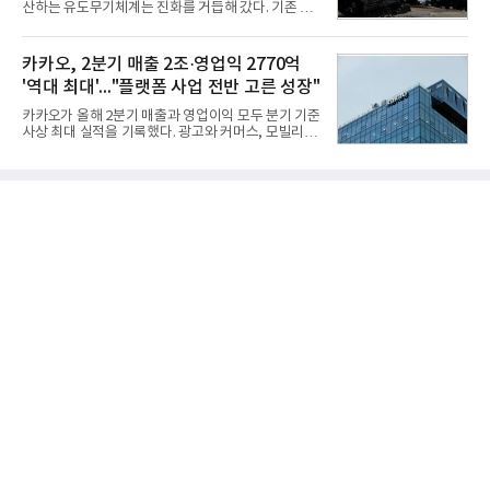
산하는 유도무기체계는 진화를 거듭해 갔다. 기존 무
(14,233,797건) 대비 48.04% 감소한 수치다.8월
기체계에 기반한 새로운 기능이 추가되기도 하고, 활
CEO 브랜드평판 30위 순위는 이재용, 최태원, 정의
용도가 떨어지는 재래식 무기를 새롭게 활용하는 방
선, 구광모, 신동빈, 박현주, 이해진, 정원주, 함영주,
안이 강구됐다. 또 핵심 구성품 국산화를 통해 수출상
카카오, 2분기 매출 2조·영업익 2770억
김승연, 이재현, 강호동, 김범수, 양종
의 제약을 해소하고자 노력했다. 이러한 LIG넥스원의
'역대 최대'..."플랫폼 사업 전반 고른 성장"
신기술 개발 성과가 집약된 무기체계가 바로 휴대용
지대공 유도무기 ‘신궁’이다.신궁은 이미 2009년 수
카카오가 올해 2분기 매출과 영업이익 모두 분기 기준
출을 위한 개량형 멀티런처 개발을 완료함으로써 기
사상 최대 실적을 기록했다. 광고와 커머스, 모빌리
능 다양화와 계열화 가능성을 선보인 바 있었다. 이번
티, 페이 등 플랫폼 사업이 고르게 성장하며 실적을 견
엔 기존 K-30 30mm 대공포 비호 체계에 신궁을 장착
인했다.카카오는 6일 연결 기준 올해 2분기 매출 2조
하는 개량사업, 일명 ‘비호복합’ 프로젝트가 2009년
985억원, 영업이익 2770억원을 기록했다고 밝혔다.
부터 진행됐
전년 동기 대비 매출은 9%, 영업이익은 36% 늘어난
수치다. 전년 동기 실적과 증가율은 카카오게임즈와
카카오헬스케어 관련 손익을 중단영업손익으로 반영
한 기준으로 산출됐다. 지난해 2분기 매출은 1조9175
억원, 영업이익은 2039억원이었다.플랫폼 부문 매출
은 1조2303억원으로 전년 동기 대비 17% 증가했다.
카카오톡 내 광고와 커머스 사업을 아우르는 톡비즈
매출은 6432억원