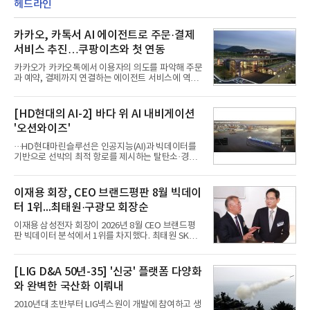
헤드라인
카카오, 카톡서 AI 에이전트로 주문·결제
서비스 추진…쿠팡이츠와 첫 연동
카카오가 카카오톡에서 이용자의 의도를 파악해 주문
과 예약, 결제까지 연결하는 에이전트 서비스에 역량
을 집중한다. 음식 배달을 시작으로 커머스와 예약, 여
행 등으로 적용 범위를 넓혀 AI를 새로운 톡비즈 성장
축으로 만들겠다는 구상이다.정신아 카카오 대표는 6
[HD현대의 AI-2] 바다 위 AI 내비게이션
일 열린 2분기 실적 발표 컨퍼런스콜에서 "AI는 톡비
'오션와이즈'
즈 성장 재점화의 핵심이자 주요 매출원으로 자리 잡
을 것"이라며 이같은 AI 사업 전략을 공개했다. 카카
···HD현대마린슬루선은 인공지능(AI)과 빅데이터를
오는 이날 함께 발표한 2분기 연결 매출이 전년 동기
기반으로 선박의 최적 항로를 제시하는 탈탄소·경제
대비 9% 증가한 2조985억원, 영업이익은 36% 늘어
운항 솔루션 ‘오션와이즈’를 운영하고 있다. 별도의
난 2770억원이라고 밝혔다. 매출과 영업이익 모두 분
장비 설치 없이 일고리즘 만으로 선박의 탄소 배출량
기 기준 역대 최대치다. 카카오는 플랫폼 부문 매출이
을 모니터링 및 예측하며, 연료 소비를 최소화하는 운
이재용 회장, CEO 브랜드평판 8월 빅데이
17% 증가하
항 가이드라인을 제공한다.오션와이즈의 핵심 기능은
터 1위...최태원·구광모 회장순
CI(탄소집약도지수) 실시간 관리 예측, 시 기반 최적
항로 추천, 선단 관리 등이다. HD현대오일뱅크와의
이재용 삼성전자 회장이 2026년 8월 CEO 브랜드평
실증에서는 총 13개 구간, 10만6000km 항해를 통해
판 빅데이터 분석에서 1위를 차지했다. 최태원 SK그
평균 5.3%의 연료 질감 효과를 입증했다. 이는 연간 1
룹 회장과 구광모 LG그룹 회장이 뒤를 이었다.6일 한
만t의 연료를 사용하는 선박 1척 기준 약 3억5000만
국기업평판연구소(소장 구창환)는 빅데이터뉴스와
원의 비용 절감에 해당한다.주목할 점은 오션와이즈
함께 60명의 CEO 브랜드를 대상으로 2026년 7월 6
[LIG D&A 50년-35] '신궁' 플랫폼 다양화
의 핵심
일부터 8월 6일까지 수집된 소비자 빅데이터
와 완벽한 국산화 이뤄내
7,395,735건을 분석한 결과, 삼성 이재용 회장이 브
랜드평판지수 1,984,715를 기록하며 8월 1위에 올랐
2010년대 초반부터 LIG넥스원이 개발에 참여하고 생
다고 밝혔다. 분석에 활용된 빅데이터는 지난 7월