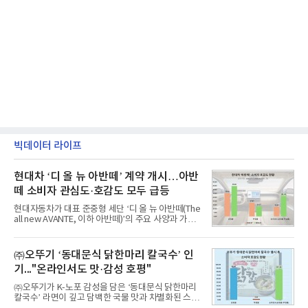
빅데이터 라이프
현대차 ‘디 올 뉴 아반떼’ 계약 개시…아반
떼 소비자 관심도·호감도 모두 급등
현대자동차가 대표 준중형 세단 ‘디 올 뉴 아반떼(The
all new AVANTE, 이하 아반떼)’의 주요 사양과 가격
을 공개하고 5일부터 계약을 시작한다고 밝혔다.아반
떼는 6년 만에 선보이는 8세대 완전변경 모델로, ▲정
교한 선과 면을 중심으로 완성한 파격적인 디자인 ▲
㈜오뚜기 ‘동대문식 닭한마리 칼국수’ 인
과거 중형 세단 수준으로 확대된 차체 제원 ▲글로벌
기..."온라인서도 맛·감성 호평"
최고 수준의 안전성 ▲성능과 효율을 동시에 높인 주
행 완성도 ▲첨단 편의 및 디지털 사양 적용 등을 통해
㈜오뚜기가 K-노포 감성을 담은 ‘동대문식 닭한마리
글로벌 준중형 세단의 새로운 기준을 세웠다.아반떼
칼국수’ 라면이 깊고 담백한 국물 맛과 차별화된 스토
는 가솔린 2.0과 1.6 하이브리드 두 가지 파워트레인