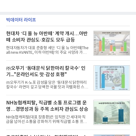
빅데이터 라이프
현대차 ‘디 올 뉴 아반떼’ 계약 개시…아반
떼 소비자 관심도·호감도 모두 급등
현대자동차가 대표 준중형 세단 ‘디 올 뉴 아반떼(The
all new AVANTE, 이하 아반떼)’의 주요 사양과 가격
을 공개하고 5일부터 계약을 시작한다고 밝혔다.아반
떼는 6년 만에 선보이는 8세대 완전변경 모델로, ▲정
교한 선과 면을 중심으로 완성한 파격적인 디자인 ▲
㈜오뚜기 ‘동대문식 닭한마리 칼국수’ 인
과거 중형 세단 수준으로 확대된 차체 제원 ▲글로벌
기..."온라인서도 맛·감성 호평"
최고 수준의 안전성 ▲성능과 효율을 동시에 높인 주
행 완성도 ▲첨단 편의 및 디지털 사양 적용 등을 통해
㈜오뚜기가 K-노포 감성을 담은 ‘동대문식 닭한마리
글로벌 준중형 세단의 새로운 기준을 세웠다.아반떼
칼국수’ 라면이 깊고 담백한 국물 맛과 차별화된 스토
는 가솔린 2.0과 1.6 하이브리드 두 가지 파워트레인
리로 출시 초기부터 높은 인기를 얻고 있다고 4일 밝
과 모던, 프리미엄, 인스퍼레이션 세 가지 트림으로
혔다.‘동대문식 닭한마리 칼국수’는 예상을 뛰어넘는
운영된다.◆ 디자인·공간·안전·성능 전반에서 차급을
소비자 호응에 힘입어 지난 7월 13일 첫 선을 보인 지
NH농협캐피탈, 직급별 소통 프로그램 운
넘
단 18일 만에 누적 판매량 50만 개를 돌파하는 성과를
영…경영성과 등 주목 소비자 관심도 상승
거두었다.이번 신제품은 개발진이 전국의 닭한마리
전문점을 직접 찾아 다니며 최적의 육수 비율을 완성
NH농협캐피탈(대표 장종환)은 임직원 간 세대와 직
했다. 자극적이지 않으면서도 깊은 닭육수에 마늘의
급을 넘어선 소통을 강화하기 위해 직급별 소통 프로
개운한 풍미를 더했으며, 국물이 잘 배어들면서도 쫄
그램'너하(NH)고, 나하(NH)고, NH GO!'를 지난 27일
깃한 식감이 살아있는 칼국수 면발을 정교하게 구현
부터 30일까지 서울 원센티널 NH농협캐피탈타워 22
했다는게 회사측의 설명이다.실제 현장 시식 행사에
층에서 운영했다고 31일 밝혔다.이번 프로그램은 경