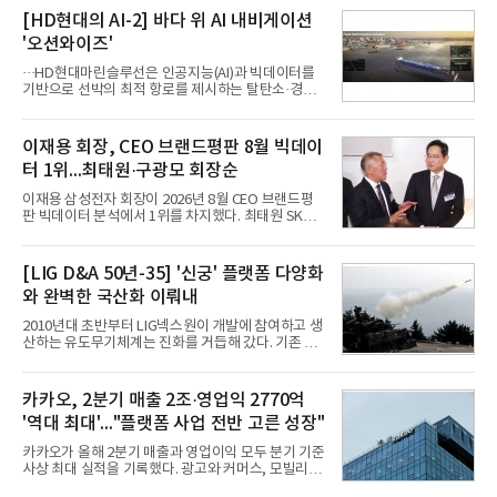
축으로 만들겠다는 구상이다.정신아 카카오 대표는 6
[HD현대의 AI-2] 바다 위 AI 내비게이션
일 열린 2분기 실적 발표 컨퍼런스콜에서 "AI는 톡비
'오션와이즈'
즈 성장 재점화의 핵심이자 주요 매출원으로 자리 잡
을 것"이라며 이같은 AI 사업 전략을 공개했다. 카카
···HD현대마린슬루선은 인공지능(AI)과 빅데이터를
오는 이날 함께 발표한 2분기 연결 매출이 전년 동기
기반으로 선박의 최적 항로를 제시하는 탈탄소·경제
대비 9% 증가한 2조985억원, 영업이익은 36% 늘어
운항 솔루션 ‘오션와이즈’를 운영하고 있다. 별도의
난 2770억원이라고 밝혔다. 매출과 영업이익 모두 분
장비 설치 없이 일고리즘 만으로 선박의 탄소 배출량
기 기준 역대 최대치다. 카카오는 플랫폼 부문 매출이
을 모니터링 및 예측하며, 연료 소비를 최소화하는 운
이재용 회장, CEO 브랜드평판 8월 빅데이
17% 증가하
항 가이드라인을 제공한다.오션와이즈의 핵심 기능은
터 1위...최태원·구광모 회장순
CI(탄소집약도지수) 실시간 관리 예측, 시 기반 최적
항로 추천, 선단 관리 등이다. HD현대오일뱅크와의
이재용 삼성전자 회장이 2026년 8월 CEO 브랜드평
실증에서는 총 13개 구간, 10만6000km 항해를 통해
판 빅데이터 분석에서 1위를 차지했다. 최태원 SK그
평균 5.3%의 연료 질감 효과를 입증했다. 이는 연간 1
룹 회장과 구광모 LG그룹 회장이 뒤를 이었다.6일 한
만t의 연료를 사용하는 선박 1척 기준 약 3억5000만
국기업평판연구소(소장 구창환)는 빅데이터뉴스와
원의 비용 절감에 해당한다.주목할 점은 오션와이즈
함께 60명의 CEO 브랜드를 대상으로 2026년 7월 6
[LIG D&A 50년-35] '신궁' 플랫폼 다양화
의 핵심
일부터 8월 6일까지 수집된 소비자 빅데이터
와 완벽한 국산화 이뤄내
7,395,735건을 분석한 결과, 삼성 이재용 회장이 브
랜드평판지수 1,984,715를 기록하며 8월 1위에 올랐
2010년대 초반부터 LIG넥스원이 개발에 참여하고 생
다고 밝혔다. 분석에 활용된 빅데이터는 지난 7월
산하는 유도무기체계는 진화를 거듭해 갔다. 기존 무
(14,233,797건) 대비 48.04% 감소한 수치다.8월
기체계에 기반한 새로운 기능이 추가되기도 하고, 활
CEO 브랜드평판 30위 순위는 이재용, 최태원, 정의
용도가 떨어지는 재래식 무기를 새롭게 활용하는 방
선, 구광모, 신동빈, 박현주, 이해진, 정원주, 함영주,
안이 강구됐다. 또 핵심 구성품 국산화를 통해 수출상
카카오, 2분기 매출 2조·영업익 2770억
김승연, 이재현, 강호동, 김범수, 양종
의 제약을 해소하고자 노력했다. 이러한 LIG넥스원의
'역대 최대'..."플랫폼 사업 전반 고른 성장"
신기술 개발 성과가 집약된 무기체계가 바로 휴대용
지대공 유도무기 ‘신궁’이다.신궁은 이미 2009년 수
카카오가 올해 2분기 매출과 영업이익 모두 분기 기준
출을 위한 개량형 멀티런처 개발을 완료함으로써 기
사상 최대 실적을 기록했다. 광고와 커머스, 모빌리
능 다양화와 계열화 가능성을 선보인 바 있었다. 이번
티, 페이 등 플랫폼 사업이 고르게 성장하며 실적을 견
엔 기존 K-30 30mm 대공포 비호 체계에 신궁을 장착