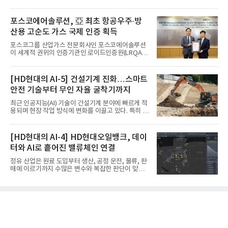
포스코에어솔루션, 亞 최초 항공우주·방
산용 고순도 가스 국제 인증 획득
포스코그룹 산업가스 전문회사인 포스코에어솔루션
이 세계적 권위의 인증기관인 로이드인증원(LRQA)
으로부터 아시아 지역 최초로 항공우주 및 방산용 고
순도 희귀가스 제조 분야 국제공인 인증인 ‘항공우주·
방산 품질경영시스템(AS9100D)’을 획득했다.포스코
[HD현대의 AI-5] 건설기계 진화…스마트
에어솔루션은 6일 서울 포스코센터에서 김대연 포스
안전 기술부터 무인 자율 굴착기까지
코에어솔루션 대표, 이일형 로이드인증원(LRQA) 한
국지사 대표 등이 참석한 가운데 ‘항공우주·방산 품질
최근 인공지능(AI) 기술이 건설기계 분야에 빠르게 적
경영시스템(AS9100D)’ 인증수여식을 가졌다고 밝혔
용되며 현장 작업 방식에 변화를 이끌고 있다. 특히 무
다.포스코에어솔루션이 획득한 AS9100D는 국제 품
인 자율화 기술은 작업 효율을 획기적으로 높이며 스
질경영시스템 표준(ISO 9001)을 기반으로 항공우주
마트 건설 현장 구현을 앞당기고 있다.HD현대사이트
및 방위산업의 엄격한 특수 요구사항을 반영한 글로
솔루션은 최근 스위스 건설 현장에서 무인 자율 굴착
[HD현대의 AI-4] HD현대오일뱅크, 데이
벌 표준이다. 특히 미세
기를 투입했다. 실제 공사를 진행한 것은 처음으로, 건
터와 AI로 흩어진 밸류체인 연결
설장비 자율화 기술의 새로운 이정표를 제시했다.이
번에 투입된 무인 자율 굴착기는 유럽 대형 건설그룹
정유 산업은 원료 도입부터 생산, 공정 운전, 물류, 판
키바그(KIBAG)의 스위스 투겐 지역 건설 프로젝트에
매에 이르기까지 수많은 변수와 복잡한 판단이 맞물
서 깊이 3m, 폭 12m, 길이 1km 규모의 토목 공사를
리는 구조를 갖고 있다. 작은 변화 하나가 전체 수익성
수행할 예정이다. 해당 장비에는 HD건설기계의 22t
과 운영 효율에 직접적인 영향을 미치는 만큼, 데이터
급 굴착기를 기반으로 HD현대사이트솔루션의 스마
를 얼마나 빠르고 정확하게 연결하고 활용하느냐가
트 굴착기 플랫폼
기업경쟁력을 좌우하는 핵심 요소로 떠오르고 있다.
이러한 환경 속에서 HD현대오일뱅크는 인공지능(AI)
을 단순한 업무 자동화 도구로 보지 않고, 정유사의 밸
류체인(Value Chain) 전반을 연결하고 최적화하는 핵