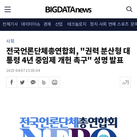
전체기사
데이터이슈
경제
산업
테크놀로지
정치·사회
연예·스포츠
문
사회
전국언론단체총연합회, "권력 분산형 대
통령 4년 중임제 개헌 촉구" 성명 발표
2025-04-07 15:05:04