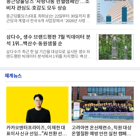
종근당홀딩스 '사랑나눔 헌혈캠페인'…소
서도
영지원부 홍보팀과 2026년 새로이(e)＊가 공동 주관
비자 관심도·호감도 모두 상승
했으며, ▲팀장·부장(7.27), ▲계장·주임(7.28), ▲과
장·차장(7.29), ▲대리(7.30) 등 직급별로 총 4회에 걸
종근당홀딩스(대표 최희남)는 22일부터 30일까지 종
쳐 진행됐다.참고로 새로이(e)는 NH농협캐피탈 MZ
근당과 계열사 전국 6개 사업장에서 ‘2026년 사랑나
세대들로(과장~계장) 구성된 자율 참여조직으로, 조
눔 헌혈캠페인’을 실시했다고 31일 밝혔다.이번 캠페
직문화 혁신과 업무 효율성 향상을 위한 다양한 활동
인은 장마와 폭염, 여름휴가 등으로 헌혈 참여가 줄어
을 추진하며,새로운 변화와 이로운 영향력을 조직전
드는 시기에 안정적 혈액 수급에 기여하고 생명나눔
삼다수, 생수 브랜드평판 7월 빅데이터 분
반에 전파하는 역할
문화를 확산하기 위해 마련됐다.캠페인은 종근당 천
석 1위...백산수·동원샘물 순
안공장을 시작으로 ▲효종연구소 ▲종근당바이오 안
산공장 ▲경보제약 아산본사 ▲종근당건강 당진공장
삼다수가 최근 한 달 기간을 대상으로 실시된 생수 브
▲종근당 본사 등 전국 6개 사업장에서 릴레이 방식
랜드평판 빅데이터 분석에서 1위를 차지했다. 백산수
으로 이어졌다.캠페인 기간에는 임직원의 참여를 독
와 동원샘물이 뒤를 이었다.31일 한국기업평판연구
려하기 위해 헌혈 퀴즈와 행운 복권 등 다양한 이벤트
소(소장 구창환)는 국내 소비자들에게 사랑받는 21개
도 진행했다.종근당홀딩스는 임직원들이 기부한 헌혈
생수 브랜드를 대상으로 지난 6월 30일부터 7월 31일
증을 한국백혈병
재계뉴스
까지 수집된 소비자 빅데이터 3,702,555건을 분석한
결과, 삼다수가 브랜드평판지수 1,594,583을 기록하
며 7월 1위에 올랐다고 밝혔다. 분석에 활용된 빅데이
터는 지난 4월(3,435,836건) 대비 7.76% 증가한 수
치다.연구소에 따르면 7월 생수 브랜드평판 순위는 삼
다수, 백산수, 동원샘물, 스파클, 아이시스, 에비앙,
몽베스트, 크리스탈, 풀무원샘물, 평창수, 지리산수,
진로 석수,
카카오엔터프라이즈, 이재한 대
고려아연 온산제련소, 직원 대상
표이사 신규 선임..."AI 전환 선
온열질환 예방 안전 실천 캠페인
도"
실시