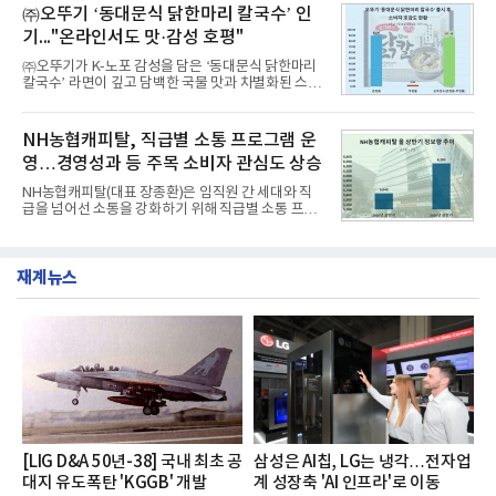
교한 선과 면을 중심으로 완성한 파격적인 디자인 ▲
㈜오뚜기 ‘동대문식 닭한마리 칼국수’ 인
수력원자력, 한국석
과거 중형 세단 수준으로 확대된 차체 제원 ▲글로벌
기..."온라인서도 맛·감성 호평"
최고 수준의 안전성 ▲성능과 효율을 동시에 높인 주
행 완성도 ▲첨단 편의 및 디지털 사양 적용 등을 통해
㈜오뚜기가 K-노포 감성을 담은 ‘동대문식 닭한마리
글로벌 준중형 세단의 새로운 기준을 세웠다.아반떼
칼국수’ 라면이 깊고 담백한 국물 맛과 차별화된 스토
는 가솔린 2.0과 1.6 하이브리드 두 가지 파워트레인
리로 출시 초기부터 높은 인기를 얻고 있다고 4일 밝
과 모던, 프리미엄, 인스퍼레이션 세 가지 트림으로
혔다.‘동대문식 닭한마리 칼국수’는 예상을 뛰어넘는
운영된다.◆ 디자인·공간·안전·성능 전반에서 차급을
소비자 호응에 힘입어 지난 7월 13일 첫 선을 보인 지
NH농협캐피탈, 직급별 소통 프로그램 운
넘
단 18일 만에 누적 판매량 50만 개를 돌파하는 성과를
영…경영성과 등 주목 소비자 관심도 상승
거두었다.이번 신제품은 개발진이 전국의 닭한마리
전문점을 직접 찾아 다니며 최적의 육수 비율을 완성
NH농협캐피탈(대표 장종환)은 임직원 간 세대와 직
했다. 자극적이지 않으면서도 깊은 닭육수에 마늘의
급을 넘어선 소통을 강화하기 위해 직급별 소통 프로
개운한 풍미를 더했으며, 국물이 잘 배어들면서도 쫄
그램'너하(NH)고, 나하(NH)고, NH GO!'를 지난 27일
깃한 식감이 살아있는 칼국수 면발을 정교하게 구현
부터 30일까지 서울 원센티널 NH농협캐피탈타워 22
했다는게 회사측의 설명이다.실제 현장 시식 행사에
층에서 운영했다고 31일 밝혔다.이번 프로그램은 경
서도
재계뉴스
영지원부 홍보팀과 2026년 새로이(e)＊가 공동 주관
했으며, ▲팀장·부장(7.27), ▲계장·주임(7.28), ▲과
장·차장(7.29), ▲대리(7.30) 등 직급별로 총 4회에 걸
쳐 진행됐다.참고로 새로이(e)는 NH농협캐피탈 MZ
세대들로(과장~계장) 구성된 자율 참여조직으로, 조
직문화 혁신과 업무 효율성 향상을 위한 다양한 활동
을 추진하며,새로운 변화와 이로운 영향력을 조직전
반에 전파하는 역할
[LIG D&A 50년-38] 국내 최초 공
삼성은 AI칩, LG는 냉각…전자업
대지 유도폭탄 'KGGB' 개발
계 성장축 'AI 인프라'로 이동