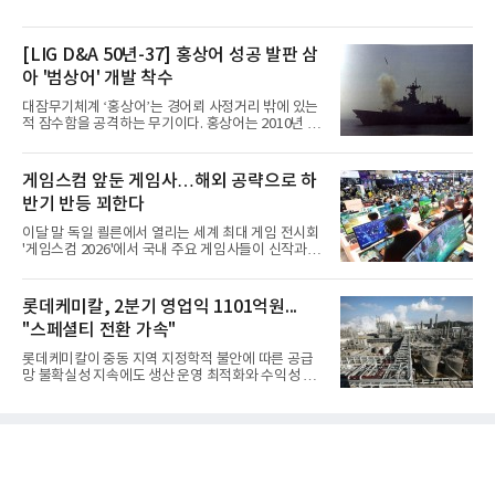
[LIG D&A 50년-37] 홍상어 성공 발판 삼
아 '범상어' 개발 착수
대잠무기체계 ‘홍상어’는 경어뢰 사정거리 밖에 있는
적 잠수함을 공격하는 무기이다. 홍상어는 2010년 넥
스원퓨처 시절 진해하우스에서 최초 생산돼 전력화가
이뤄졌다. 이후 2012년 한국형 구축함(KDX-1) 이상
의 함정에 실전 배치됐다.그해 7월 해군은 동해상에서
게임스컴 앞둔 게임사…해외 공략으로 하
성능 검증을 위해 홍상어 시험발사를 실시했다. 이때
반기 반등 꾀한다
홍상어가 목표 지점에서 입수한 후 표적을 타격하지
못하고 물속에서 멈춰버리는 예상 밖의 일이 벌어졌
이달 말 독일 쾰른에서 열리는 세계 최대 게임 전시회
다. 2차 품질확인 사격 시험에서도 만족스러운 결과를
'게임스컴 2026'에서 국내 주요 게임사들이 신작과 글
얻지 못했다. 완벽한 신뢰성 확보를 위해 LIG넥스원은
로벌 전략을 공개한다. 상반기 게임사들의 실적이 업
국방과학연구소(ADD) 테스크포스(TF)와 합심해 본
체별로 엇갈린 가운데 하반기 신작 흥행과 해외 시장
격적인 개선 작업에 착수했다.홍상어 유도탄의 모든
성과가 실적을 좌우할 핵심 변수로 떠오르고 있다.8일
롯데케미칼, 2분기 영업익 1101억원...
분야를
업계에 따르면 올해 상반기 게임업계는 기업별 성적
"스페셜티 전환 가속"
표가 크게 갈렸다. 대표적으로 크래프톤은 'PUBG: 배
틀그라운드'의 안정적인 성장에 힘입어 상반기 연결
롯데케미칼이 중동 지역 지정학적 불안에 따른 공급
기준 매출 2조6616억원, 영업이익 9725억원으로 역
망 불확실성 지속에도 생산 운영 최적화와 수익성 중
대 최대 실적을 기록했다. 엔씨도 올해 출시한 '아이온
심의 사업 운영을 통해 전분기에 이어 흑자 기조를 이
2' 등에 힘입어 호실적을 거둘 것으로 전망된다.반면
어갔다.롯데케미칼이 2026년 2분기 연결 기준 매출
넷마블은 2분기 매출이 증가했지만 영업이익은 전년
액 5조6864억원, 영업이익 1101억원을 기록했다고 7
동기 대
일 밝혔다. 사업별로는 기초화학 부문(롯데케미칼 기
초소재사업·LC타이탄·LC USA·롯데대산석화)이 매
출 3조9403억원, 영업이익 23억원을 기록했다. 정기
보수 영향과 원료 가격 변동에 따른 래깅 효과로 전분