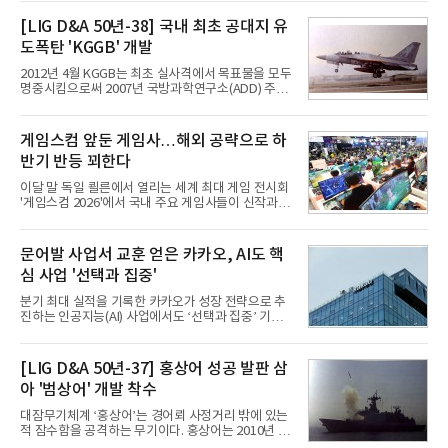
접어든 가운데 삼성전자는 AI 반도체를 중심으로 데
이터센터 생태계 공략을 강화하고 LG전자는 냉각솔
[LIG D&A 50년-38] 국내 최초 공대지 유
루션·전장·로봇 등 기업용 솔루션 사업 확대에 속도를
도폭탄 'KGGB' 개발
내고 있다.9일 업계에 따르면 LG전자는 2분기 생활가
전과 프리미엄 제품 경쟁력에 더해 B2B 사업 확대 효
2012년 4월 KGGB는 최초 실사격에서 목표물을 모두
과로 수익성을 방어한 반면 삼성전자는 디바이스경험
명중시킴으로써 2007년 국방과학연구소(ADD) 주관
(DX) 부문의 TV·생활가전 수익성이 악화됐다. 대신 삼
으로 시작된 KGGB 개발사업에 LIG넥스원은 시제업
성은 AI 메모리 등 반도체 사업을 중심으로 새로운 성
체로 참여했다. 체계개발에는 총 400여억 원의 개발
장 동력을 확보하는 데 집중하고 있다.LG전자는 B2B
비와 62개월의 기간이 소요됐다. 한국형 GPS 유도폭
게임스컴 앞둔 게임사…해외 공략으로 하
사업 확대
탄 KGGB(Korea GPS Guided Bomb)는 국내 최초
반기 반등 꾀한다
의 공대지 유도폭탄으로 2012년에 최종 전투용 적합
판정을 받았다.우리 공군이 운용하는 모든 전투기에
이달 말 독일 쾰른에서 열리는 세계 최대 게임 전시회
탑재할 수 있는 KGGB는 일반목적폭탄(General
'게임스컴 2026'에서 국내 주요 게임사들이 신작과 글
Purpose Bomb)에 장착하여 운용토록 개발됐다.이
로벌 전략을 공개한다. 상반기 게임사들의 실적이 업
는 현재 군에서 보유하고 있는 상당량의 일반목적폭
체별로 엇갈린 가운데 하반기 신작 흥행과 해외 시장
탄을 활용하기 위한 취지였다.항공기에 장착된 KGGB
성과가 실적을 좌우할 핵심 변수로 떠오르고 있다.8일
문어발 사업서 교훈 얻은 카카오, AI도 핵
는 조종사가 휴대하는 명령통신장치(PDU, P
업계에 따르면 올해 상반기 게임업계는 기업별 성적
심 사업 '선택과 집중'
표가 크게 갈렸다. 대표적으로 크래프톤은 'PUBG: 배
틀그라운드'의 안정적인 성장에 힘입어 상반기 연결
분기 최대 실적을 기록한 카카오가 성장 전략으로 추
기준 매출 2조6616억원, 영업이익 9725억원으로 역
진하는 인공지능(AI) 사업에서도 ‘선택과 집중’ 기조
대 최대 실적을 기록했다. 엔씨도 올해 출시한 '아이온
를 강화하고 있다. 경쟁사들이 AI 데이터센터 등 인프
2' 등에 힘입어 호실적을 거둘 것으로 전망된다.반면
라 투자에 나서는 것과 달리, 카카오는 ‘카카오톡’이
넷마블은 2분기 매출이 증가했지만 영업이익은 전년
라는 플랫폼 경쟁력을 활용한 AI 에이전트 서비스에
[LIG D&A 50년-37] 홍상어 성공 발판 삼
동기 대
집중하는 전략이다. 과거 무리한 사업 확장 과정에서
아 '범상어' 개발 착수
겪었던 시행착오를 되풀이하지 않고 핵심 역량에 집
중하겠다는 취지로 풀이된다.7일 업계에 따르면 카카
대잠무기체계 ‘홍상어’는 경어뢰 사정거리 밖에 있는
오는 올해 2분기 연결 기준 매출 2조985억원, 영업이
적 잠수함을 공격하는 무기이다. 홍상어는 2010년 넥
익 2770억원을 기록했다. 전년 동기 대비 매출과 영업
스원퓨처 시절 진해하우스에서 최초 생산돼 전력화가