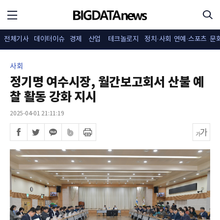
전체기사
데이터이슈
경제
산업
테크놀로지
정치·사회
연예·스포츠
문
사회
정기명 여수시장, 월간보고회서 산불 예
찰 활동 강화 지시
2025-04-01 21:11:19