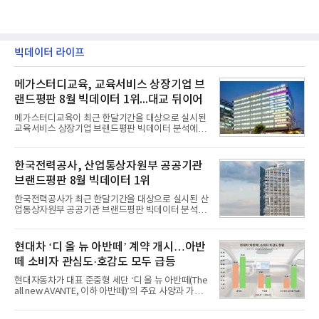
빅데이터 라이프
메가스터디교육, 교육서비스 상장기업 브
랜드평판 8월 빅데이터 1위...대교 뒤이어
메가스터디교육이 최근 한달기간을 대상으로 실시된
교육서비스 상장기업 브랜드평판 빅데이터 분석에서
1위를 차지했다. 대교와 디지털대상이 뒤를 이었다.7
일 한국기업평판연구소(소장 구창환)는 국내 교육서
비스 상장기업 브랜드를 대상으로 지난 7월 7일부터
한국전력공사, 산업통상자원부 공공기관
8월 7일까지 수집된 소비자 빅데이터 10,074,233건
브랜드평판 8월 빅데이터 1위
을 분석한 결과, 메가스터디교육이 브랜드평판지수
1,710,926을 기록하며 8월 1위에 올랐다고 밝혔다.
한국전력공사가 최근 한달기간을 대상으로 실시된 산
분석에 활용된 빅데이터는 지난 7월(9,491,206건) 대
업통상자원부 공공기관 브랜드평판 빅데이터 분석에
비 6.14% 증가한 수치로, 교육서비스 상장기업 브랜
서 1위를 차지했다. 한국가스공사와 한국수력원자력
드에 대한 소비자 관심이 확대됐다.연구소에 따르면 8
이 순으로 뒤를 이었다.7일 한국기업평판연구소(소장
월 교육서비스 상장기업 브랜드평판 순위는 메가스터
구창환)는 산업통상자원부 공공기관 41개 브랜드를
현대차 ‘디 올 뉴 아반떼’ 계약 개시…아반
디교육, 대교, 디지
대상으로 지난 7월 7일부터 8월 7일까지 수집된 소비
떼 소비자 관심도·호감도 모두 급등
자 빅데이터 91,102,549건을 분석한 결과, 한국전력
공사가 브랜드평판지수 10,670,633을 기록하며 8월
현대자동차가 대표 준중형 세단 ‘디 올 뉴 아반떼(The
1위에 올랐다고 밝혔다. 분석에 활용된 빅데이터는 지
all new AVANTE, 이하 아반떼)’의 주요 사양과 가격
난 7월(88,893,823건) 대비 2.48% 증가한 수치다.연
을 공개하고 5일부터 계약을 시작한다고 밝혔다.아반
구소에 따르면 8월 산업통상자원부 공공기관 브랜드
떼는 6년 만에 선보이는 8세대 완전변경 모델로, ▲정
평판 30위 순위는 한국전력공사, 한국가스공사, 한국