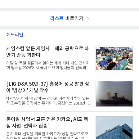
리스트
바로가기
헤드라인
게임스컴 앞둔 게임사…해외 공략으로 하
반기 반등 꾀한다
이달 말 독일 쾰른에서 열리는 세계 최대 게임 전시회
'게임스컴 2026'에서 국내 주요 게임사들이 신작과 글
로벌 전략을 공개한다. 상반기 게임사들의 실적이 업
체별로 엇갈린 가운데 하반기 신작 흥행과 해외 시장
성과가 실적을 좌우할 핵심 변수로 떠오르고 있다.8일
[LIG D&A 50년-37] 홍상어 성공 발판 삼
업계에 따르면 올해 상반기 게임업계는 기업별 성적
아 '범상어' 개발 착수
표가 크게 갈렸다. 대표적으로 크래프톤은 'PUBG: 배
틀그라운드'의 안정적인 성장에 힘입어 상반기 연결
대잠무기체계 ‘홍상어’는 경어뢰 사정거리 밖에 있는
기준 매출 2조6616억원, 영업이익 9725억원으로 역
적 잠수함을 공격하는 무기이다. 홍상어는 2010년 넥
대 최대 실적을 기록했다. 엔씨도 올해 출시한 '아이온
스원퓨처 시절 진해하우스에서 최초 생산돼 전력화가
2' 등에 힘입어 호실적을 거둘 것으로 전망된다.반면
이뤄졌다. 이후 2012년 한국형 구축함(KDX-1) 이상
넷마블은 2분기 매출이 증가했지만 영업이익은 전년
의 함정에 실전 배치됐다.그해 7월 해군은 동해상에서
문어발 사업서 교훈 얻은 카카오, AI도 핵
동기 대
성능 검증을 위해 홍상어 시험발사를 실시했다. 이때
심 사업 '선택과 집중'
홍상어가 목표 지점에서 입수한 후 표적을 타격하지
못하고 물속에서 멈춰버리는 예상 밖의 일이 벌어졌
분기 최대 실적을 기록한 카카오가 성장 전략으로 추
다. 2차 품질확인 사격 시험에서도 만족스러운 결과를
진하는 인공지능(AI) 사업에서도 ‘선택과 집중’ 기조