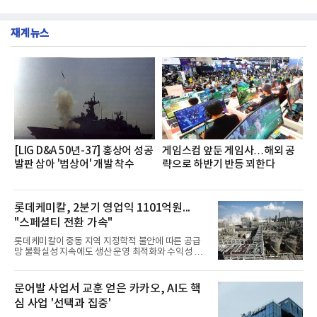
그램'너하(NH)고, 나하(NH)고, NH GO!'를 지난 27일
깃한 식감이 살아있는 칼국수 면발을 정교하게 구현
부터 30일까지 서울 원센티널 NH농협캐피탈타워 22
했다는게 회사측의 설명이다.실제 현장 시식 행사에
층에서 운영했다고 31일 밝혔다.이번 프로그램은 경
서도
재계뉴스
영지원부 홍보팀과 2026년 새로이(e)＊가 공동 주관
했으며, ▲팀장·부장(7.27), ▲계장·주임(7.28), ▲과
장·차장(7.29), ▲대리(7.30) 등 직급별로 총 4회에 걸
쳐 진행됐다.참고로 새로이(e)는 NH농협캐피탈 MZ
세대들로(과장~계장) 구성된 자율 참여조직으로, 조
직문화 혁신과 업무 효율성 향상을 위한 다양한 활동
을 추진하며,새로운 변화와 이로운 영향력을 조직전
반에 전파하는 역할
[LIG D&A 50년-37] 홍상어 성공
게임스컴 앞둔 게임사…해외 공
발판 삼아 '범상어' 개발 착수
략으로 하반기 반등 꾀한다
롯데케미칼, 2분기 영업익 1101억원...
"스페셜티 전환 가속"
롯데케미칼이 중동 지역 지정학적 불안에 따른 공급
망 불확실성 지속에도 생산 운영 최적화와 수익성 중
심의 사업 운영을 통해 전분기에 이어 흑자 기조를 이
어갔다.롯데케미칼이 2026년 2분기 연결 기준 매출
액 5조6864억원, 영업이익 1101억원을 기록했다고 7
문어발 사업서 교훈 얻은 카카오, AI도 핵
일 밝혔다. 사업별로는 기초화학 부문(롯데케미칼 기
심 사업 '선택과 집중'
초소재사업·LC타이탄·LC USA·롯데대산석화)이 매
출 3조9403억원, 영업이익 23억원을 기록했다. 정기