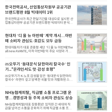
일 한국기업평판연구소(소장 구창환)는 국내 교육서
비스 상장기업 브랜드를 대상으로 지난 7월 7일부터
한국전력공사, 산업통상자원부 공공기관
8월 7일까지 수집된 소비자 빅데이터 10,074,233건
브랜드평판 8월 빅데이터 1위
을 분석한 결과, 메가스터디교육이 브랜드평판지수
1,710,926을 기록하며 8월 1위에 올랐다고 밝혔다.
한국전력공사가 최근 한달기간을 대상으로 실시된 산
분석에 활용된 빅데이터는 지난 7월(9,491,206건) 대
업통상자원부 공공기관 브랜드평판 빅데이터 분석에
비 6.14% 증가한 수치로, 교육서비스 상장기업 브랜
서 1위를 차지했다. 한국가스공사와 한국수력원자력
드에 대한 소비자 관심이 확대됐다.연구소에 따르면 8
이 순으로 뒤를 이었다.7일 한국기업평판연구소(소장
월 교육서비스 상장기업 브랜드평판 순위는 메가스터
구창환)는 산업통상자원부 공공기관 41개 브랜드를
현대차 ‘디 올 뉴 아반떼’ 계약 개시…아반
디교육, 대교, 디지
대상으로 지난 7월 7일부터 8월 7일까지 수집된 소비
떼 소비자 관심도·호감도 모두 급등
자 빅데이터 91,102,549건을 분석한 결과, 한국전력
공사가 브랜드평판지수 10,670,633을 기록하며 8월
현대자동차가 대표 준중형 세단 ‘디 올 뉴 아반떼(The
1위에 올랐다고 밝혔다. 분석에 활용된 빅데이터는 지
all new AVANTE, 이하 아반떼)’의 주요 사양과 가격
난 7월(88,893,823건) 대비 2.48% 증가한 수치다.연
을 공개하고 5일부터 계약을 시작한다고 밝혔다.아반
구소에 따르면 8월 산업통상자원부 공공기관 브랜드
떼는 6년 만에 선보이는 8세대 완전변경 모델로, ▲정
평판 30위 순위는 한국전력공사, 한국가스공사, 한국
교한 선과 면을 중심으로 완성한 파격적인 디자인 ▲
㈜오뚜기 ‘동대문식 닭한마리 칼국수’ 인
수력원자력, 한국석
과거 중형 세단 수준으로 확대된 차체 제원 ▲글로벌
기..."온라인서도 맛·감성 호평"
최고 수준의 안전성 ▲성능과 효율을 동시에 높인 주
행 완성도 ▲첨단 편의 및 디지털 사양 적용 등을 통해
㈜오뚜기가 K-노포 감성을 담은 ‘동대문식 닭한마리
글로벌 준중형 세단의 새로운 기준을 세웠다.아반떼
칼국수’ 라면이 깊고 담백한 국물 맛과 차별화된 스토
는 가솔린 2.0과 1.6 하이브리드 두 가지 파워트레인
리로 출시 초기부터 높은 인기를 얻고 있다고 4일 밝
과 모던, 프리미엄, 인스퍼레이션 세 가지 트림으로
혔다.‘동대문식 닭한마리 칼국수’는 예상을 뛰어넘는
운영된다.◆ 디자인·공간·안전·성능 전반에서 차급을
소비자 호응에 힘입어 지난 7월 13일 첫 선을 보인 지
NH농협캐피탈, 직급별 소통 프로그램 운
넘
단 18일 만에 누적 판매량 50만 개를 돌파하는 성과를
영…경영성과 등 주목 소비자 관심도 상승
거두었다.이번 신제품은 개발진이 전국의 닭한마리
전문점을 직접 찾아 다니며 최적의 육수 비율을 완성
NH농협캐피탈(대표 장종환)은 임직원 간 세대와 직
했다. 자극적이지 않으면서도 깊은 닭육수에 마늘의
급을 넘어선 소통을 강화하기 위해 직급별 소통 프로
개운한 풍미를 더했으며, 국물이 잘 배어들면서도 쫄