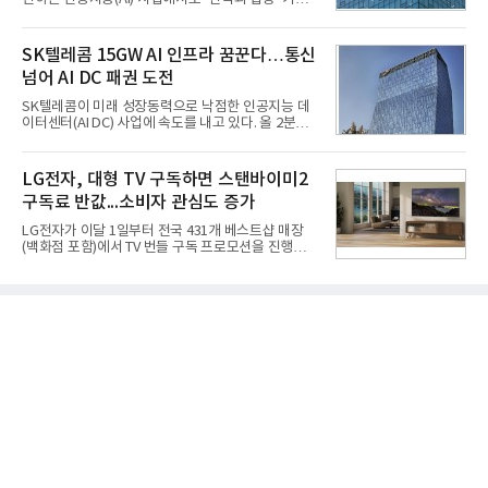
얻지 못했다. 완벽한 신뢰성 확보를 위해 LIG넥스원은
를 강화하고 있다. 경쟁사들이 AI 데이터센터 등 인프
국방과학연구소(ADD) 테스크포스(TF)와 합심해 본
라 투자에 나서는 것과 달리, 카카오는 ‘카카오톡’이
격적인 개선 작업에 착수했다.홍상어 유도탄의 모든
라는 플랫폼 경쟁력을 활용한 AI 에이전트 서비스에
SK텔레콤 15GW AI 인프라 꿈꾼다…통신
분야를
집중하는 전략이다. 과거 무리한 사업 확장 과정에서
넘어 AI DC 패권 도전
겪었던 시행착오를 되풀이하지 않고 핵심 역량에 집
중하겠다는 취지로 풀이된다.7일 업계에 따르면 카카
SK텔레콤이 미래 성장동력으로 낙점한 인공지능 데
오는 올해 2분기 연결 기준 매출 2조985억원, 영업이
이터센터(AI DC) 사업에 속도를 내고 있다. 올 2분기
익 2770억원을 기록했다. 전년 동기 대비 매출과 영업
AI 데이터센터 매출이 90% 이상 급증한 데 이어, 오
이익은 각각 9%, 36% 증가해 모두 분기 기준 역대
는 2035년까지 총 15GW(기가와트) 규모의 AI DC를
최대치다. 상반기 기준 매출은 4조405억원, 영업이익
구축하겠다는 대형 청사진을 제시하면서다. 이에 따
LG전자, 대형 TV 구독하면 스탠바이미2
은 4884억
라 경쟁 구도 역시 이동통신사인 KT, LG유플러스를
구독료 반값...소비자 관심도 증가
넘어 네이버, 삼성SDS 등 IT 인프라 기업으로 확장되
고 있다.7일 SK텔레콤에 따르면 회사는 올해 2분기
LG전자가 이달 1일부터 전국 431개 베스트샵 매장
연결 기준 매출 4조 3591억원, 영업이익 5660억원을
(백화점 포함)에서 TV 번들 구독 프로모션을 진행하고
기록했다. 매출은 전년 동기 대비 0.5%, 영업이익은
있다. 대형 TV 구독 시 스탠바이미2 구독료를 반값 할
67.3% 증가한 수치다. AI DC 사업의 성장에 더해 수
인해주는 프로모션이다.대상 제품은 65·77·83형 올
익성 중심 경영, 그리고 지난해 발생한 일회성 비용에
레드, 75·86·100형 마이크로 RGB, 75·86형 미니
따른 기저효과가 실
RGB 등 거실용 TV로 인기가 높은 베스트셀러 TV 20
개 모델이며, 동시 구독 계약 시 스탠바이미2(모델명
27LX6TPGA) 구독료를 50% 할인 받을 수 있다. 프로
모션 대상 모델과 혜택, 구독료 등 프로모션 세부 사항
은 베스트샵 판매 매니저에게 문의하면 자세히 안내
받을 수 있다.LG TV를 구독으로 이용하면 최대 6년까
지 구독 계약기간 내 무상 A/S를 받을 수 있으며, 이사
등으로 이전