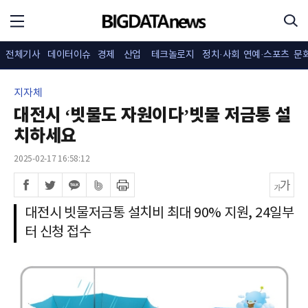
전체기사
데이터이슈
경제
산업
테크놀로지
정치·사회
연예·스포츠
문
지자체
대전시 ‘빗물도 자원이다’빗물 저금통 설
치하세요
2025-02-17 16:58:12
대전시 빗물저금통 설치비 최대 90% 지원, 24일부
터 신청 접수