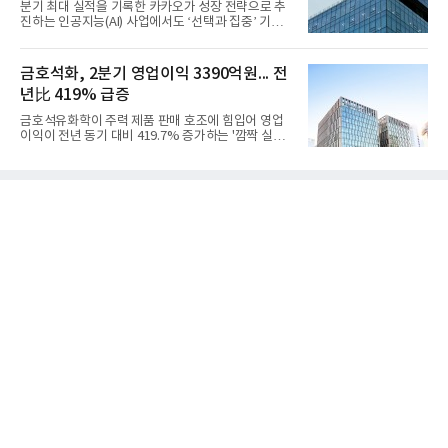
분기 최대 실적을 기록한 카카오가 성장 전략으로 추
보수 영향과 원료 가격 변동에 따른 래깅 효과로 전분
진하는 인공지능(AI) 사업에서도 ‘선택과 집중’ 기조
기 대비 수익성은 둔화됐지만 흑자 전환 흐름을 유지
를 강화하고 있다. 경쟁사들이 AI 데이터센터 등 인프
했다.첨단소재 부문은 매출 1조1551억원, 영업이익
라 투자에 나서는 것과 달리, 카카오는 ‘카카오톡’이
1325억원을 기록했다. 주요 제품의 스프레드 확대와
라는 플랫폼 경쟁력을 활용한 AI 에이전트 서비스에
금호석화, 2분기 영업이익 3390억원... 전
우호적인 환율 효과
집중하는 전략이다. 과거 무리한 사업 확장 과정에서
년比 419% 급증
겪었던 시행착오를 되풀이하지 않고 핵심 역량에 집
중하겠다는 취지로 풀이된다.7일 업계에 따르면 카카
금호석유화학이 주력 제품 판매 호조에 힘입어 영업
오는 올해 2분기 연결 기준 매출 2조985억원, 영업이
이익이 전년 동기 대비 419.7% 증가하는 '깜짝 실
익 2770억원을 기록했다. 전년 동기 대비 매출과 영업
적'을 냈다. 금호석유화학은 연결 기준 올해 2분기 영
이익은 각각 9%, 36% 증가해 모두 분기 기준 역대
업이익이 3390억원으로 지난해 동기보다 419.7% 증
최대치다. 상반기 기준 매출은 4조405억원, 영업이익
가한 것으로 잠정 집계됐다고 7일 공시했다.매출은 2
은 4884억
조2682억원으로 지난해 동기 대비 27.9% 증가했다.
순이익은 3004억원으로 420.4% 늘었다.이번 호실적
은 주력 제품인 NB라텍스와 합성수지 판매 호조가 견
인한 것으로 풀이된다. 미국의 중국산 의료용 고무장
갑 관세 인상 이후 동남아 장갑업체의 가동률이 높아
지면서 NB라텍스 수요가 증가했고, 원재료인 부타디
엔(BD) 가격 상승분을 제품 가격에 반영하면서 수익
성이 개선됐다.금호석유