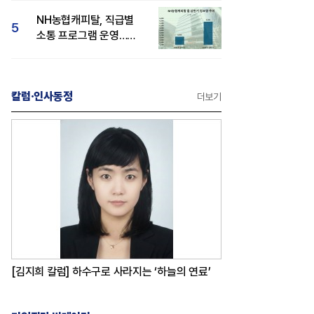
감성 호평"
NH농협캐피탈, 직급별
5
소통 프로그램 운영…
경영성과 등 주목 소비자
관심도 상승
칼럼·인사동정
더보기
[김지희 칼럼] 하수구로 사라지는 ‘하늘의 연료’