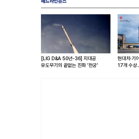
헤드라인뉴스
 구독하면
[LIG D&A 50년-36] 지대공
현대차·기아,
 반값...소비자
유도무기의 끝없는 진화 '천궁'
17개 수상