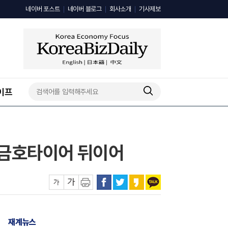
네이버 포스트
네이버 블로그
회사소개
기사제보
이프
…금호타이어 뒤이어
재계뉴스