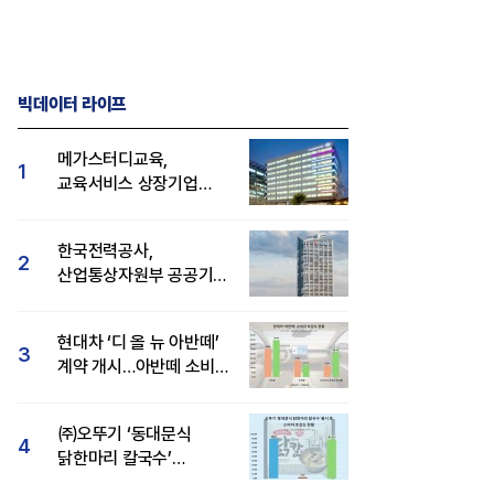
빅데이터 라이프
메가스터디교육,
1
교육서비스 상장기업
브랜드평판 8월 빅데이터
1위...대교 뒤이어
한국전력공사,
2
산업통상자원부 공공기관
브랜드평판 8월 빅데이터
1위
현대차 ‘디 올 뉴 아반떼’
3
계약 개시…아반떼 소비자
관심도·호감도 모두 급등
㈜오뚜기 ‘동대문식
4
닭한마리 칼국수’
인기..."온라인서도 맛·