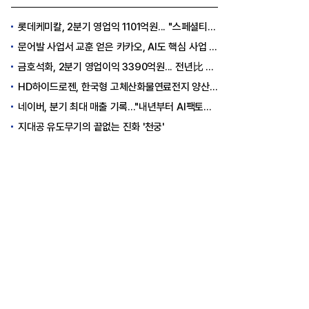
롯데케미칼, 2분기 영업익 1101억원... "스페셜티 전환 가속"
문어발 사업서 교훈 얻은 카카오, AI도 핵심 사업 '선택과 집중'
금호석화, 2분기 영업이익 3390억원... 전년比 419% 급증
HD하이드로젠, 한국형 고체산화물연료전지 양산체계 구축
네이버, 분기 최대 매출 기록..."내년부터 AI팩토리 수익 날 것"
지대공 유도무기의 끝없는 진화 '천궁'