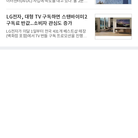
이터센터(AI DC) 사업에 속도를 내고 있다. 올 2분기
익 2770억원을 기록했다. 전년 동기 대비 매출과 영업
AI 데이터센터 매출이 90% 이상 급증한 데 이어, 오
이익은 각각 9%, 36% 증가해 모두 분기 기준 역대
는 2035년까지 총 15GW(기가와트) 규모의 AI DC를
최대치다. 상반기 기준 매출은 4조405억원, 영업이익
구축하겠다는 대형 청사진을 제시하면서다. 이에 따
LG전자, 대형 TV 구독하면 스탠바이미2
은 4884억
라 경쟁 구도 역시 이동통신사인 KT, LG유플러스를
구독료 반값...소비자 관심도 증가
넘어 네이버, 삼성SDS 등 IT 인프라 기업으로 확장되
고 있다.7일 SK텔레콤에 따르면 회사는 올해 2분기
LG전자가 이달 1일부터 전국 431개 베스트샵 매장
연결 기준 매출 4조 3591억원, 영업이익 5660억원을
(백화점 포함)에서 TV 번들 구독 프로모션을 진행하고
기록했다. 매출은 전년 동기 대비 0.5%, 영업이익은
있다. 대형 TV 구독 시 스탠바이미2 구독료를 반값 할
67.3% 증가한 수치다. AI DC 사업의 성장에 더해 수
인해주는 프로모션이다.대상 제품은 65·77·83형 올
익성 중심 경영, 그리고 지난해 발생한 일회성 비용에
레드, 75·86·100형 마이크로 RGB, 75·86형 미니
따른 기저효과가 실
RGB 등 거실용 TV로 인기가 높은 베스트셀러 TV 20
개 모델이며, 동시 구독 계약 시 스탠바이미2(모델명
27LX6TPGA) 구독료를 50% 할인 받을 수 있다. 프로
모션 대상 모델과 혜택, 구독료 등 프로모션 세부 사항
은 베스트샵 판매 매니저에게 문의하면 자세히 안내
받을 수 있다.LG TV를 구독으로 이용하면 최대 6년까
지 구독 계약기간 내 무상 A/S를 받을 수 있으며, 이사
등으로 이전