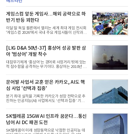
헤드라인
게임스컴 앞둔 게임사…해외 공략으로 하
반기 반등 꾀한다
이달 말 독일 쾰른에서 열리는 세계 최대 게임 전시회
'게임스컴 2026'에서 국내 주요 게임사들이 신작과 글
로벌 전략을 공개한다. 상반기 게임사들의 실적이 업
체별로 엇갈린 가운데 하반기 신작 흥행과 해외 시장
성과가 실적을 좌우할 핵심 변수로 떠오르고 있다.8일
[LIG D&A 50년-37] 홍상어 성공 발판 삼
업계에 따르면 올해 상반기 게임업계는 기업별 성적
아 '범상어' 개발 착수
표가 크게 갈렸다. 대표적으로 크래프톤은 'PUBG: 배
틀그라운드'의 안정적인 성장에 힘입어 상반기 연결
대잠무기체계 ‘홍상어’는 경어뢰 사정거리 밖에 있는
기준 매출 2조6616억원, 영업이익 9725억원으로 역
적 잠수함을 공격하는 무기이다. 홍상어는 2010년 넥
대 최대 실적을 기록했다. 엔씨도 올해 출시한 '아이온
스원퓨처 시절 진해하우스에서 최초 생산돼 전력화가
2' 등에 힘입어 호실적을 거둘 것으로 전망된다.반면
이뤄졌다. 이후 2012년 한국형 구축함(KDX-1) 이상
넷마블은 2분기 매출이 증가했지만 영업이익은 전년
의 함정에 실전 배치됐다.그해 7월 해군은 동해상에서
문어발 사업서 교훈 얻은 카카오, AI도 핵
동기 대
성능 검증을 위해 홍상어 시험발사를 실시했다. 이때
심 사업 '선택과 집중'
홍상어가 목표 지점에서 입수한 후 표적을 타격하지
못하고 물속에서 멈춰버리는 예상 밖의 일이 벌어졌
분기 최대 실적을 기록한 카카오가 성장 전략으로 추
다. 2차 품질확인 사격 시험에서도 만족스러운 결과를
진하는 인공지능(AI) 사업에서도 ‘선택과 집중’ 기조
얻지 못했다. 완벽한 신뢰성 확보를 위해 LIG넥스원은
를 강화하고 있다. 경쟁사들이 AI 데이터센터 등 인프
국방과학연구소(ADD) 테스크포스(TF)와 합심해 본
라 투자에 나서는 것과 달리, 카카오는 ‘카카오톡’이
격적인 개선 작업에 착수했다.홍상어 유도탄의 모든
라는 플랫폼 경쟁력을 활용한 AI 에이전트 서비스에
SK텔레콤 15GW AI 인프라 꿈꾼다…통신
분야를
집중하는 전략이다. 과거 무리한 사업 확장 과정에서
넘어 AI DC 패권 도전
겪었던 시행착오를 되풀이하지 않고 핵심 역량에 집
중하겠다는 취지로 풀이된다.7일 업계에 따르면 카카
SK텔레콤이 미래 성장동력으로 낙점한 인공지능 데
오는 올해 2분기 연결 기준 매출 2조985억원, 영업이