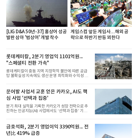
직문화 혁신과 업무 효율성 향상을 위한 다양한 활동
을 추진하며,새로운 변화와 이로운 영향력을 조직전
반에 전파하는 역할
[LIG D&A 50년-37] 홍상어 성공
게임스컴 앞둔 게임사…해외 공
발판 삼아 '범상어' 개발 착수
략으로 하반기 반등 꾀한다
롯데케미칼, 2분기 영업익 1101억원...
"스페셜티 전환 가속"
롯데케미칼이 중동 지역 지정학적 불안에 따른 공급
망 불확실성 지속에도 생산 운영 최적화와 수익성 중
심의 사업 운영을 통해 전분기에 이어 흑자 기조를 이
어갔다.롯데케미칼이 2026년 2분기 연결 기준 매출
액 5조6864억원, 영업이익 1101억원을 기록했다고 7
문어발 사업서 교훈 얻은 카카오, AI도 핵
일 밝혔다. 사업별로는 기초화학 부문(롯데케미칼 기
심 사업 '선택과 집중'
초소재사업·LC타이탄·LC USA·롯데대산석화)이 매
출 3조9403억원, 영업이익 23억원을 기록했다. 정기
분기 최대 실적을 기록한 카카오가 성장 전략으로 추
보수 영향과 원료 가격 변동에 따른 래깅 효과로 전분
진하는 인공지능(AI) 사업에서도 ‘선택과 집중’ 기조
기 대비 수익성은 둔화됐지만 흑자 전환 흐름을 유지
를 강화하고 있다. 경쟁사들이 AI 데이터센터 등 인프
했다.첨단소재 부문은 매출 1조1551억원, 영업이익
라 투자에 나서는 것과 달리, 카카오는 ‘카카오톡’이
1325억원을 기록했다. 주요 제품의 스프레드 확대와
라는 플랫폼 경쟁력을 활용한 AI 에이전트 서비스에
금호석화, 2분기 영업이익 3390억원... 전
우호적인 환율 효과
집중하는 전략이다. 과거 무리한 사업 확장 과정에서
년比 419% 급증
겪었던 시행착오를 되풀이하지 않고 핵심 역량에 집