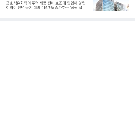
중하겠다는 취지로 풀이된다.7일 업계에 따르면 카카
금호석유화학이 주력 제품 판매 호조에 힘입어 영업
오는 올해 2분기 연결 기준 매출 2조985억원, 영업이
이익이 전년 동기 대비 419.7% 증가하는 '깜짝 실
익 2770억원을 기록했다. 전년 동기 대비 매출과 영업
적'을 냈다. 금호석유화학은 연결 기준 올해 2분기 영
이익은 각각 9%, 36% 증가해 모두 분기 기준 역대
업이익이 3390억원으로 지난해 동기보다 419.7% 증
최대치다. 상반기 기준 매출은 4조405억원, 영업이익
가한 것으로 잠정 집계됐다고 7일 공시했다.매출은 2
은 4884억
조2682억원으로 지난해 동기 대비 27.9% 증가했다.
순이익은 3004억원으로 420.4% 늘었다.이번 호실적
은 주력 제품인 NB라텍스와 합성수지 판매 호조가 견
인한 것으로 풀이된다. 미국의 중국산 의료용 고무장
갑 관세 인상 이후 동남아 장갑업체의 가동률이 높아
지면서 NB라텍스 수요가 증가했고, 원재료인 부타디
엔(BD) 가격 상승분을 제품 가격에 반영하면서 수익
성이 개선됐다.금호석유