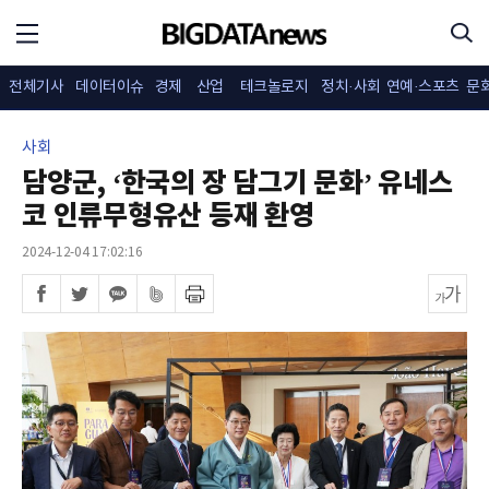
전체기사
데이터이슈
경제
산업
테크놀로지
정치·사회
연예·스포츠
문
사회
담양군, ‘한국의 장 담그기 문화’ 유네스
코 인류무형유산 등재 환영
2024-12-04 17:02:16