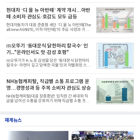
드에 대한 소비자 관심이 확대됐다.연구소에 따르면 8
이 순으로 뒤를 이었다.7일 한국기업평판연구소(소장
월 교육서비스 상장기업 브랜드평판 순위는 메가스터
구창환)는 산업통상자원부 공공기관 41개 브랜드를
현대차 ‘디 올 뉴 아반떼’ 계약 개시…아반
디교육, 대교, 디지
대상으로 지난 7월 7일부터 8월 7일까지 수집된 소비
떼 소비자 관심도·호감도 모두 급등
자 빅데이터 91,102,549건을 분석한 결과, 한국전력
공사가 브랜드평판지수 10,670,633을 기록하며 8월
현대자동차가 대표 준중형 세단 ‘디 올 뉴 아반떼(The
1위에 올랐다고 밝혔다. 분석에 활용된 빅데이터는 지
all new AVANTE, 이하 아반떼)’의 주요 사양과 가격
난 7월(88,893,823건) 대비 2.48% 증가한 수치다.연
을 공개하고 5일부터 계약을 시작한다고 밝혔다.아반
구소에 따르면 8월 산업통상자원부 공공기관 브랜드
떼는 6년 만에 선보이는 8세대 완전변경 모델로, ▲정
평판 30위 순위는 한국전력공사, 한국가스공사, 한국
교한 선과 면을 중심으로 완성한 파격적인 디자인 ▲
㈜오뚜기 ‘동대문식 닭한마리 칼국수’ 인
수력원자력, 한국석
과거 중형 세단 수준으로 확대된 차체 제원 ▲글로벌
기..."온라인서도 맛·감성 호평"
최고 수준의 안전성 ▲성능과 효율을 동시에 높인 주
행 완성도 ▲첨단 편의 및 디지털 사양 적용 등을 통해
㈜오뚜기가 K-노포 감성을 담은 ‘동대문식 닭한마리
글로벌 준중형 세단의 새로운 기준을 세웠다.아반떼
칼국수’ 라면이 깊고 담백한 국물 맛과 차별화된 스토
는 가솔린 2.0과 1.6 하이브리드 두 가지 파워트레인
리로 출시 초기부터 높은 인기를 얻고 있다고 4일 밝
과 모던, 프리미엄, 인스퍼레이션 세 가지 트림으로
혔다.‘동대문식 닭한마리 칼국수’는 예상을 뛰어넘는
운영된다.◆ 디자인·공간·안전·성능 전반에서 차급을
소비자 호응에 힘입어 지난 7월 13일 첫 선을 보인 지
NH농협캐피탈, 직급별 소통 프로그램 운
넘
단 18일 만에 누적 판매량 50만 개를 돌파하는 성과를
영…경영성과 등 주목 소비자 관심도 상승
거두었다.이번 신제품은 개발진이 전국의 닭한마리
전문점을 직접 찾아 다니며 최적의 육수 비율을 완성
NH농협캐피탈(대표 장종환)은 임직원 간 세대와 직
했다. 자극적이지 않으면서도 깊은 닭육수에 마늘의
급을 넘어선 소통을 강화하기 위해 직급별 소통 프로
개운한 풍미를 더했으며, 국물이 잘 배어들면서도 쫄
그램'너하(NH)고, 나하(NH)고, NH GO!'를 지난 27일
깃한 식감이 살아있는 칼국수 면발을 정교하게 구현
부터 30일까지 서울 원센티널 NH농협캐피탈타워 22
했다는게 회사측의 설명이다.실제 현장 시식 행사에
층에서 운영했다고 31일 밝혔다.이번 프로그램은 경
서도
재계뉴스
영지원부 홍보팀과 2026년 새로이(e)＊가 공동 주관
했으며, ▲팀장·부장(7.27), ▲계장·주임(7.28), ▲과
장·차장(7.29), ▲대리(7.30) 등 직급별로 총 4회에 걸
쳐 진행됐다.참고로 새로이(e)는 NH농협캐피탈 MZ
세대들로(과장~계장) 구성된 자율 참여조직으로, 조