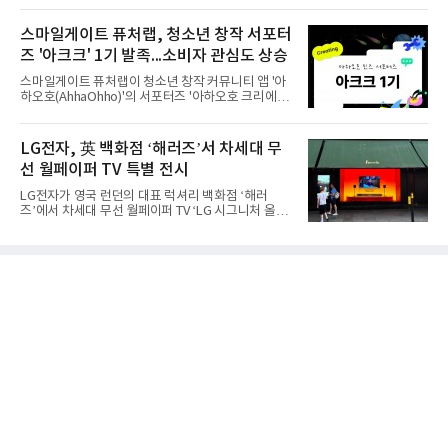
산성을 앞세운 기존 폴드의 소비자층에서 벗어나 디
자인과 휴대성을 강화하면서 폴더블폰의 대중화를 본
스마일게이트 퓨처랩, 청소년 창작 서포터
격화하고 있다는 분석이 나온다.10일 카운터포인트
즈 '아크크' 1기 발족...소비자 관심도 상승
리서치에 따르면 갤럭시 Z8 시리즈의 글로벌 사전판
매량은 전작 대비 30% 이상 증가했다. 국내 사전판매
스마일게이트 퓨처랩이 청소년 창작 커뮤니티 앱 '아
량은 전작 대비 39% 늘었고 유럽에서도 20% 이상
하오호(AhhaOhho)'의 서포터즈 '아하오호 크리에이
증가했다. 미국에서도 역대 폴드 시리즈 가운데 가장
터 크루(AhhaOhho Creator Crew, 이하 '아크크')' 1
높은 수준의 사전판매 성과를 기록한 전작보다 30%
기를 발족했다고 10일 밝혔다.아하오호는 퓨처랩이
이상 늘어난 것으로 알려졌다.초기 흥행에는 폴드8의
지난 10년간 오프라인 공간에서 운영해 온 창의환경
LG전자, 英 백화점 ‘해러즈’서 차세대 무
폼팩터 변화가 영향
철학을 디지털로 확장한 플랫폼이다. 학습자가 자신
선 월페이퍼 TV 특별 전시
의 관심사에서 출발해 직접 만들고 시행착오를 겪으
며 배움을 넓혀가도록 설계됐다. 디지털 콘텐츠를 소
LG전자가 영국 런던의 대표 럭셔리 백화점 ‘해러
비만 하기 쉬운 AI 시대의 아이들에게 정답을 따라가
즈’에서 차세대 무선 월페이퍼 TV ‘LG 시그니처 올레
는 능력보다 스스로 질문하고 만들어보는 '주체적 배
드 W’를 선보이며 현지 프리미엄 고객들의 관심을 끌
움의 경험'을 건넨다는 취지다.아크크는 초등학교 3학
고 있다.LG전자는 8월 7일부터 26일까지 해러즈 백
년부터 6학년 아동·청소년으로 꾸려졌다. 아하오호
화점 1층 외관을 장식하는 브롬튼 로드 쇼윈도에서
앱의 창작 챌린지에
LG 시그니처 올레드 W 특별 전시를 진행한다고 10일
밝혔다. 해당 공간은 월평균 약 110만 명이 찾는 런던
의 대표적인 프리미엄 쇼핑 거리다. 방문객들은 매장
에 들어서기 전부터 LG 시그니처 올레드 W의 뛰어난
화질과 초슬림 디자인을 경험할 수 있으며 쇼윈도에
서 본 제품을 백화점 내부 LG전자 매장에서도 직접 확
인할 수 있도록 했다.LG전자는 2013년 세계 최초 출
시 이후 13년 연