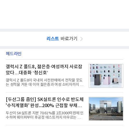
리스트
바로가기
헤드라인
갤럭시 Z 폴드8, 젊은층·여성까지 사로잡
았다…대중화 ‘청신호’
갤럭시 Z 폴드8이 국내외 사전판매에서 전작을 웃도
는 성적을 거둔 데 이어 젊은층과 여성 소비자까지 빠
르게 흡수하며 흥행세를 이어가고 있다. 대화면과 생
산성을 앞세운 기존 폴드의 소비자층에서 벗어나 디
자인과 휴대성을 강화하면서 폴더블폰의 대중화를 본
[두산그룹 줌인] SK실트론 인수로 반도체
격화하고 있다는 분석이 나온다.10일 카운터포인트
'수직계열화' 완성...200% 근접할 부채비
리서치에 따르면 갤럭시 Z8 시리즈의 글로벌 사전판
매량은 전작 대비 30% 이상 증가했다. 국내 사전판매
율 부담
두산이 SK실트론 지분 70.61%를 2조3000억원에 인
량은 전작 대비 39% 늘었고 유럽에서도 20% 이상
수하며 웨이퍼부터 후공정 테스트까지 아우르는 반도
증가했다. 미국에서도 역대 폴드 시리즈 가운데 가장
체 수직계열화를 완성했다. 인수 대상인 SK실트론은
높은 수준의 사전판매 성과를 기록한 전작보다 30%
지난해 5742억원의 순손실을 내며 신용등급 하향검
이상 늘어난 것으로 알려졌다.초기 흥행에는 폴드8의