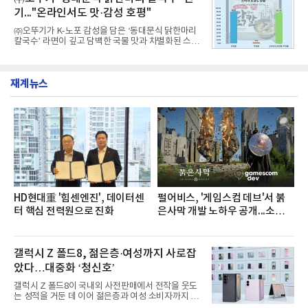
과거 중형 세단 수준으로 확대된 차체 제원 ▲글로벌
기..."온라인서도 맛·감성 호평"
최고 수준의 안전성 ▲성능과 효율을 동시에 높인 주
행 완성도 ▲첨단 편의 및 디지털 사양 적용 등을 통해
㈜오뚜기가 K-노포 감성을 담은 ‘동대문식 닭한마리
글로벌 준중형 세단의 새로운 기준을 세웠다.아반떼
칼국수’ 라면이 깊고 담백한 국물 맛과 차별화된 스토
는 가솔린 2.0과 1.6 하이브리드 두 가지 파워트레인
리로 출시 초기부터 높은 인기를 얻고 있다고 4일 밝
과 모던, 프리미엄, 인스퍼레이션 세 가지 트림으로
혔다.‘동대문식 닭한마리 칼국수’는 예상을 뛰어넘는
운영된다.◆ 디자인·공간·안전·성능 전반에서 차급을
소비자 호응에 힘입어 지난 7월 13일 첫 선을 보인 지
넘
재계뉴스
단 18일 만에 누적 판매량 50만 개를 돌파하는 성과를
거두었다.이번 신제품은 개발진이 전국의 닭한마리
전문점을 직접 찾아 다니며 최적의 육수 비율을 완성
했다. 자극적이지 않으면서도 깊은 닭육수에 마늘의
개운한 풍미를 더했으며, 국물이 잘 배어들면서도 쫄
깃한 식감이 살아있는 칼국수 면발을 정교하게 구현
했다는게 회사측의 설명이다.실제 현장 시식 행사에
서도
HD현대重 '힘센엔진', 데이터센
펄어비스, '게임스컴 데브'서 붉
터 핵심 전력원으로 진화
은사막 개발 노하우 공개...소비자
관심도 증가
갤럭시 Z 폴드8, 젊은층·여성까지 사로잡
았다…대중화 ‘청신호’
갤럭시 Z 폴드8이 국내외 사전판매에서 전작을 웃도
는 성적을 거둔 데 이어 젊은층과 여성 소비자까지 빠
르게 흡수하며 흥행세를 이어가고 있다. 대화면과 생