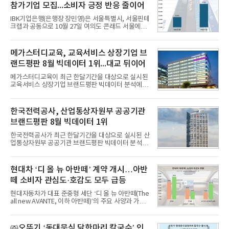
참가기업 모집...소비자 긍정 반응 줄이어
IBK기업은행(은행장 장민영)은 서울특별시, 서울핀테
크랩과 공동으로 10월 27일 여의도 콘래드 서울에서
개최 예정인 ‘2026 서울 핀테크 위크 데모데이 with
IBK기업은행’에 참가할 기업을 모집한다고 10일 밝혔
다.이번 데모데이는 ‘AX 기반 디지털금융의 전환’을
메가스터디교육, 교육서비스 상장기업 브
주제로 개최되는 ‘서울 핀테크 위크 2026’의 공식 프
랜드평판 8월 빅데이터 1위...대교 뒤이어
로그램으로, 우수한 AX 기반 핀테크 기업을 발굴하고
투자유치와 사업 협력 기회를 지원하기 위해 마련됐
메가스터디교육이 최근 한달기간을 대상으로 실시된
다.참여 대상은 창업 7년 이내의 서울 소재 핀테크 스
교육서비스 상장기업 브랜드평판 빅데이터 분석에서
타트업과 중소기업 창업 지원법에 따른 신사업 분야
1위를 차지했다. 대교와 디지털대상이 뒤를 이었다.7
의 창업 10년 이내 기업이다. 참가 신청은 10일부터
일 한국기업평판연구소(소장 구창환)는 국내 교육서
30일까지 스타트업 플러스 홈페이지를 통해 가능하
비스 상장기업 브랜드를 대상으로 지난 7월 7일부터
한국전력공사, 산업통상자원부 공공기관
다.심사를
8월 7일까지 수집된 소비자 빅데이터 10,074,233건
브랜드평판 8월 빅데이터 1위
을 분석한 결과, 메가스터디교육이 브랜드평판지수
1,710,926을 기록하며 8월 1위에 올랐다고 밝혔다.
한국전력공사가 최근 한달기간을 대상으로 실시된 산
분석에 활용된 빅데이터는 지난 7월(9,491,206건) 대
업통상자원부 공공기관 브랜드평판 빅데이터 분석에
비 6.14% 증가한 수치로, 교육서비스 상장기업 브랜
서 1위를 차지했다. 한국가스공사와 한국수력원자력
드에 대한 소비자 관심이 확대됐다.연구소에 따르면 8
이 순으로 뒤를 이었다.7일 한국기업평판연구소(소장
월 교육서비스 상장기업 브랜드평판 순위는 메가스터
구창환)는 산업통상자원부 공공기관 41개 브랜드를
현대차 ‘디 올 뉴 아반떼’ 계약 개시…아반
디교육, 대교, 디지
대상으로 지난 7월 7일부터 8월 7일까지 수집된 소비
떼 소비자 관심도·호감도 모두 급등
자 빅데이터 91,102,549건을 분석한 결과, 한국전력
공사가 브랜드평판지수 10,670,633을 기록하며 8월
현대자동차가 대표 준중형 세단 ‘디 올 뉴 아반떼(The
1위에 올랐다고 밝혔다. 분석에 활용된 빅데이터는 지
all new AVANTE, 이하 아반떼)’의 주요 사양과 가격
난 7월(88,893,823건) 대비 2.48% 증가한 수치다.연
을 공개하고 5일부터 계약을 시작한다고 밝혔다.아반
구소에 따르면 8월 산업통상자원부 공공기관 브랜드
떼는 6년 만에 선보이는 8세대 완전변경 모델로, ▲정
평판 30위 순위는 한국전력공사, 한국가스공사, 한국
교한 선과 면을 중심으로 완성한 파격적인 디자인 ▲
㈜오뚜기 ‘동대문식 닭한마리 칼국수’ 인
수력원자력, 한국석