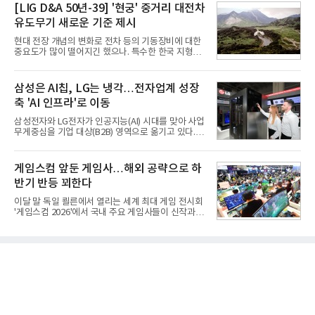
토 대상에 올라 있다. 두산의 연결 기준 부채비율도 인
[LIG D&A 50년-39] '현궁' 중거리 대전차
폼팩터 변화가 영향
수금융 1조원을 가정할 경우 200%에 근접한 191%
유도무기 새로운 기준 제시
까지 오를 것으로 신용평가사들은 추산하고 있다.10
일 금융감독원 전자공시와 업계 등에 따르면 ㈜두산
현대 전장 개념의 변화로 전차 등의 기동장비에 대한
은 지난달 31일 이사회를 열고 SK㈜가 보유한 SK실
중요도가 많이 떨어지긴 했으나. 특수한 한국 지형을
트론 지분 70.61%를 인수하는 주식매매계약(SPA)
고려할 때 북한군 전차부대는 여전히 위협적인 존재
체결을 승인했다고 공시했다. 계약서에는 장용호 SK
로 평가되고 있다. 그러나 우리 군이 운용 중인 대전차
㈜ 대표이사와 김민철 두산 대표이사가 각각 서명했
무기는 관통력과 유효사거리 모두 만족스럽지 못해
삼성은 AI칩, LG는 냉각…전자업계 성장
다. 매각 대상 지분은 SK㈜가
적 전차 파괴에 효과적이지 못했다. 특히 노후화된 대
축 'AI 인프라'로 이동
전차 무기에 대한 군수지원이 미흡해 전력 발휘가 어
려웠다.따라서 부족한 사거리의 한계를 극복하고 아
삼성전자와 LG전자가 인공지능(AI) 시대를 맞아 사업
군의 생존성을 극대화할 수 있는 대전차 유도무기 개
무게중심을 기업 대상(B2B) 영역으로 옮기고 있다.
발이 절실했다.2007년부터 국방과학연구소(ADD) 주
TV와 생활가전 등 전통적인 소비자 시장이 성숙기에
관으로 중거리 대전차 유도무기 탐색개발을 시작했
접어든 가운데 삼성전자는 AI 반도체를 중심으로 데
다. 5대 개발 전략으로 성능 우위, 소량화경량화 실현,
이터센터 생태계 공략을 강화하고 LG전자는 냉각솔
게임스컴 앞둔 게임사…해외 공략으로 하
국산화에 의
루션·전장·로봇 등 기업용 솔루션 사업 확대에 속도를
반기 반등 꾀한다
내고 있다.9일 업계에 따르면 LG전자는 2분기 생활가
전과 프리미엄 제품 경쟁력에 더해 B2B 사업 확대 효
이달 말 독일 쾰른에서 열리는 세계 최대 게임 전시회
과로 수익성을 방어한 반면 삼성전자는 디바이스경험
'게임스컴 2026'에서 국내 주요 게임사들이 신작과 글
(DX) 부문의 TV·생활가전 수익성이 악화됐다. 대신 삼
로벌 전략을 공개한다. 상반기 게임사들의 실적이 업
성은 AI 메모리 등 반도체 사업을 중심으로 새로운 성
체별로 엇갈린 가운데 하반기 신작 흥행과 해외 시장
장 동력을 확보하는 데 집중하고 있다.LG전자는 B2B
성과가 실적을 좌우할 핵심 변수로 떠오르고 있다.8일
사업 확대
업계에 따르면 올해 상반기 게임업계는 기업별 성적
표가 크게 갈렸다. 대표적으로 크래프톤은 'PUBG: 배
틀그라운드'의 안정적인 성장에 힘입어 상반기 연결
기준 매출 2조6616억원, 영업이익 9725억원으로 역
대 최대 실적을 기록했다. 엔씨도 올해 출시한 '아이온
2' 등에 힘입어 호실적을 거둘 것으로 전망된다.반면