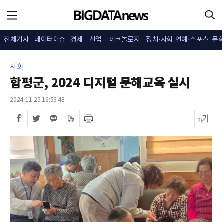
전체기사
데이터이슈
경제
산업
테크놀로지
정치·사회
연예·스포츠
문
사회
함평군, 2024 디지털 문해교육 실시
2024-11-25 16:53:48