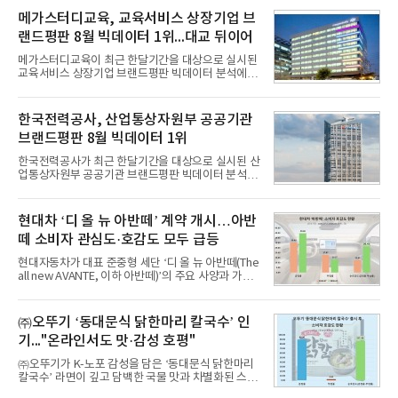
메가스터디교육, 교육서비스 상장기업 브
랜드평판 8월 빅데이터 1위...대교 뒤이어
메가스터디교육이 최근 한달기간을 대상으로 실시된
교육서비스 상장기업 브랜드평판 빅데이터 분석에서
1위를 차지했다. 대교와 디지털대상이 뒤를 이었다.7
일 한국기업평판연구소(소장 구창환)는 국내 교육서
비스 상장기업 브랜드를 대상으로 지난 7월 7일부터
한국전력공사, 산업통상자원부 공공기관
8월 7일까지 수집된 소비자 빅데이터 10,074,233건
브랜드평판 8월 빅데이터 1위
을 분석한 결과, 메가스터디교육이 브랜드평판지수
1,710,926을 기록하며 8월 1위에 올랐다고 밝혔다.
한국전력공사가 최근 한달기간을 대상으로 실시된 산
분석에 활용된 빅데이터는 지난 7월(9,491,206건) 대
업통상자원부 공공기관 브랜드평판 빅데이터 분석에
비 6.14% 증가한 수치로, 교육서비스 상장기업 브랜
서 1위를 차지했다. 한국가스공사와 한국수력원자력
드에 대한 소비자 관심이 확대됐다.연구소에 따르면 8
이 순으로 뒤를 이었다.7일 한국기업평판연구소(소장
월 교육서비스 상장기업 브랜드평판 순위는 메가스터
구창환)는 산업통상자원부 공공기관 41개 브랜드를
현대차 ‘디 올 뉴 아반떼’ 계약 개시…아반
디교육, 대교, 디지
대상으로 지난 7월 7일부터 8월 7일까지 수집된 소비
떼 소비자 관심도·호감도 모두 급등
자 빅데이터 91,102,549건을 분석한 결과, 한국전력
공사가 브랜드평판지수 10,670,633을 기록하며 8월
현대자동차가 대표 준중형 세단 ‘디 올 뉴 아반떼(The
1위에 올랐다고 밝혔다. 분석에 활용된 빅데이터는 지
all new AVANTE, 이하 아반떼)’의 주요 사양과 가격
난 7월(88,893,823건) 대비 2.48% 증가한 수치다.연
을 공개하고 5일부터 계약을 시작한다고 밝혔다.아반
구소에 따르면 8월 산업통상자원부 공공기관 브랜드
떼는 6년 만에 선보이는 8세대 완전변경 모델로, ▲정
평판 30위 순위는 한국전력공사, 한국가스공사, 한국
교한 선과 면을 중심으로 완성한 파격적인 디자인 ▲
㈜오뚜기 ‘동대문식 닭한마리 칼국수’ 인
수력원자력, 한국석
과거 중형 세단 수준으로 확대된 차체 제원 ▲글로벌
기..."온라인서도 맛·감성 호평"
최고 수준의 안전성 ▲성능과 효율을 동시에 높인 주
행 완성도 ▲첨단 편의 및 디지털 사양 적용 등을 통해
㈜오뚜기가 K-노포 감성을 담은 ‘동대문식 닭한마리
글로벌 준중형 세단의 새로운 기준을 세웠다.아반떼
칼국수’ 라면이 깊고 담백한 국물 맛과 차별화된 스토
는 가솔린 2.0과 1.6 하이브리드 두 가지 파워트레인
리로 출시 초기부터 높은 인기를 얻고 있다고 4일 밝
과 모던, 프리미엄, 인스퍼레이션 세 가지 트림으로