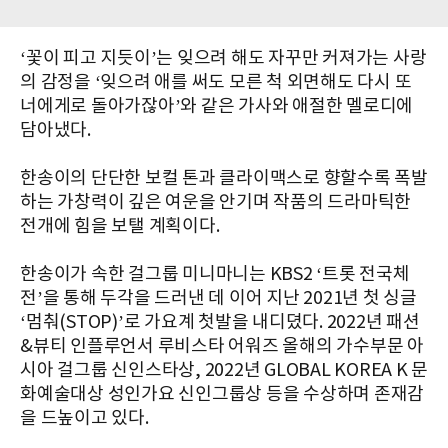
‘꽃이 피고 지듯이’는 잊으려 해도 자꾸만 커져가는 사랑
의 감정을 ‘잊으려 애를 써도 모른 척 외면해도 다시 또
너에게로 돌아가잖아’와 같은 가사와 애절한 멜로디에
담아냈다.
한송이의 단단한 보컬 톤과 클라이맥스로 향할수록 폭발
하는 가창력이 깊은 여운을 안기며 작품의 드라마틱한
전개에 힘을 보탤 계획이다.
한송이가 속한 걸그룹 미니마니는 KBS2 ‘트롯 전국체
전’을 통해 두각을 드러낸 데 이어 지난 2021년 첫 싱글
‘멈춰(STOP)’로 가요계 첫발을 내디뎠다. 2022년 패션
&뷰티 인플루언서 루비스타 어워즈 올해의 가수부문 아
시아 걸그룹 신인스타상, 2022년 GLOBAL KOREA K 문
화예술대상 성인가요 신인그룹상 등을 수상하며 존재감
을 드높이고 있다.