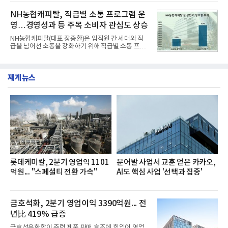
혔다.‘동대문식 닭한마리 칼국수’는 예상을 뛰어넘는
운영된다.◆ 디자인·공간·안전·성능 전반에서 차급을
소비자 호응에 힘입어 지난 7월 13일 첫 선을 보인 지
NH농협캐피탈, 직급별 소통 프로그램 운
넘
단 18일 만에 누적 판매량 50만 개를 돌파하는 성과를
영…경영성과 등 주목 소비자 관심도 상승
거두었다.이번 신제품은 개발진이 전국의 닭한마리
전문점을 직접 찾아 다니며 최적의 육수 비율을 완성
NH농협캐피탈(대표 장종환)은 임직원 간 세대와 직
했다. 자극적이지 않으면서도 깊은 닭육수에 마늘의
급을 넘어선 소통을 강화하기 위해 직급별 소통 프로
개운한 풍미를 더했으며, 국물이 잘 배어들면서도 쫄
그램'너하(NH)고, 나하(NH)고, NH GO!'를 지난 27일
깃한 식감이 살아있는 칼국수 면발을 정교하게 구현
부터 30일까지 서울 원센티널 NH농협캐피탈타워 22
했다는게 회사측의 설명이다.실제 현장 시식 행사에
층에서 운영했다고 31일 밝혔다.이번 프로그램은 경
서도
재계뉴스
영지원부 홍보팀과 2026년 새로이(e)＊가 공동 주관
했으며, ▲팀장·부장(7.27), ▲계장·주임(7.28), ▲과
장·차장(7.29), ▲대리(7.30) 등 직급별로 총 4회에 걸
쳐 진행됐다.참고로 새로이(e)는 NH농협캐피탈 MZ
세대들로(과장~계장) 구성된 자율 참여조직으로, 조
직문화 혁신과 업무 효율성 향상을 위한 다양한 활동
을 추진하며,새로운 변화와 이로운 영향력을 조직전
반에 전파하는 역할
롯데케미칼, 2분기 영업익 1101
문어발 사업서 교훈 얻은 카카오,
억원... "스페셜티 전환 가속"
AI도 핵심 사업 '선택과 집중'
금호석화, 2분기 영업이익 3390억원... 전
년比 419% 급증
금호석유화학이 주력 제품 판매 호조에 힘입어 영업