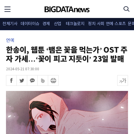
전체기사
데이터이슈
경제
산업
테크놀로지
정치·사회
연예·스포츠
문
연예
한송이, 웹툰 ‘뱀은 꽃을 먹는가’ OST 주
자 가세…‘꽃이 피고 지듯이’ 23일 발매
2024-05-21 07:30:00