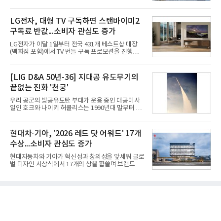
AI 데이터센터 매출이 90% 이상 급증한 데 이어, 오
이익은 각각 9%, 36% 증가해 모두 분기 기준 역대
는 2035년까지 총 15GW(기가와트) 규모의 AI DC를
최대치다. 상반기 기준 매출은 4조405억원, 영업이익
구축하겠다는 대형 청사진을 제시하면서다. 이에 따
LG전자, 대형 TV 구독하면 스탠바이미2
은 4884억
라 경쟁 구도 역시 이동통신사인 KT, LG유플러스를
구독료 반값...소비자 관심도 증가
넘어 네이버, 삼성SDS 등 IT 인프라 기업으로 확장되
고 있다.7일 SK텔레콤에 따르면 회사는 올해 2분기
LG전자가 이달 1일부터 전국 431개 베스트샵 매장
연결 기준 매출 4조 3591억원, 영업이익 5660억원을
(백화점 포함)에서 TV 번들 구독 프로모션을 진행하고
기록했다. 매출은 전년 동기 대비 0.5%, 영업이익은
있다. 대형 TV 구독 시 스탠바이미2 구독료를 반값 할
67.3% 증가한 수치다. AI DC 사업의 성장에 더해 수
인해주는 프로모션이다.대상 제품은 65·77·83형 올
익성 중심 경영, 그리고 지난해 발생한 일회성 비용에
레드, 75·86·100형 마이크로 RGB, 75·86형 미니
[LIG D&A 50년-36] 지대공 유도무기의
따른 기저효과가 실
RGB 등 거실용 TV로 인기가 높은 베스트셀러 TV 20
끝없는 진화 '천궁'
개 모델이며, 동시 구독 계약 시 스탠바이미2(모델명
27LX6TPGA) 구독료를 50% 할인 받을 수 있다. 프로
우리 공군의 방공유도탄 부대가 운용 중인 대공미사
모션 대상 모델과 혜택, 구독료 등 프로모션 세부 사항
일인 호크와 나이키 허큘리스는 1990년대 말부터 성
은 베스트샵 판매 매니저에게 문의하면 자세히 안내
능 면에서 한계를 보이기 시작했다. 이에 따라 정부는
받을 수 있다.LG TV를 구독으로 이용하면 최대 6년까
기존 미사일체계를 대체할 중고도 및 중거리 대공미
지 구독 계약기간 내 무상 A/S를 받을 수 있으며, 이사
사일을 개발하기로 결정했다.처음 KM-SAM 사업으로
현대차·기아, '2026 레드 닷 어워드' 17개
등으로 이전
불린 이 사업의 명칭은 호크(Iron Hawk, 철매)를 대체
수상...소비자 관심도 증가
한다는 의미에서 ‘철매Ⅱ’ 로 정해졌다. 철매Ⅱ 개발
사업은 미사일체계 완성 후인 2011년 ‘천궁(天弓)’으
현대자동차와 기아가 혁신성과 창의성을 앞세워 글로
로 다시 장비명이 바뀌었다. 17개 업체와 관련 기관이
벌 디자인 시상식에서 17개의 상을 휩쓸며 브랜드 경
참여한 가운데 LIG 넥스원은 탐색 개발에서 체계개발
쟁력을 다시 한번 입증했다.현대자동차·기아는 '2026
완료까지 모든 과정에 참여했다. 1976년 호크 미사일
레드 닷 어워드: 브랜드 & 커뮤니케이션 디자인 부문
창정비 업체로 출발했던 회사가 호크 대체 유도무기
(Red Dot Design Award: Brand &
인 천궁
Communication Design)'에서 최우수상 2개, 본상
15개를 수상했다고 7일 밝혔다.'레드 닷 어워드'는 독
일 iF, 미국 IDEA와 함께 세계 3대 디자인 시상식으로
손꼽히는 세계 최대 규모의 디자인 공모전이다. 독일