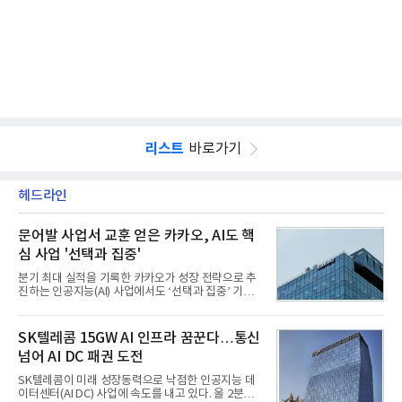
리스트
바로가기
헤드라인
문어발 사업서 교훈 얻은 카카오, AI도 핵
심 사업 '선택과 집중'
분기 최대 실적을 기록한 카카오가 성장 전략으로 추
진하는 인공지능(AI) 사업에서도 ‘선택과 집중’ 기조
를 강화하고 있다. 경쟁사들이 AI 데이터센터 등 인프
라 투자에 나서는 것과 달리, 카카오는 ‘카카오톡’이
라는 플랫폼 경쟁력을 활용한 AI 에이전트 서비스에
SK텔레콤 15GW AI 인프라 꿈꾼다…통신
집중하는 전략이다. 과거 무리한 사업 확장 과정에서
넘어 AI DC 패권 도전
겪었던 시행착오를 되풀이하지 않고 핵심 역량에 집
중하겠다는 취지로 풀이된다.7일 업계에 따르면 카카
SK텔레콤이 미래 성장동력으로 낙점한 인공지능 데
오는 올해 2분기 연결 기준 매출 2조985억원, 영업이
이터센터(AI DC) 사업에 속도를 내고 있다. 올 2분기
익 2770억원을 기록했다. 전년 동기 대비 매출과 영업