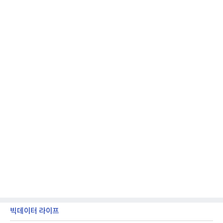
노르트라인 베스트팔렌 디자인센터(Design
Zentrum Nordrhein Westfalen)가 주관해 매년 ▲
제품 디자인 ▲브랜드 & 커뮤니케이션 디자인 ▲디
자인 콘셉트 각 부문에서 우수한
빅데이터 라이프