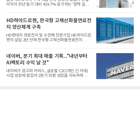
이익이 전년 동기 대비 419.7% 증가하는 '깜짝 실
적'을 냈다. 금호석유화학은 연결 기준 올해 2분기 영
업이익이 3390억원으로 지난해 동기보다 419.7% 증
가한 것으로 잠정 집계됐다고 7일 공시했다.매출은 2
HD하이드로젠, 한국형 고체산화물연료전
조2682억원으로 지난해 동기 대비 27.9% 증가했다.
지 양산체계 구축
순이익은 3004억원으로 420.4% 늘었다.이번 호실적
은 주력 제품인 NB라텍스와 합성수지 판매 호조가 견
HD현대의 연료전지 및 수전해 전문기업 HD하이드로
인한 것으로 풀이된다. 미국의 중국산 의료용 고무장
젠이 설립 2년 만에 한국형 고체산화물연료전지
갑 관세 인상 이후 동남아 장갑업체의 가동률이 높아
(SOFC, Solid Oxide Fuel Cell) 양산체계를 구축하고
지면서 NB라텍스 수요가 증가했고, 원재료인 부타디
본격적인 시장 공략에 나선다.HD하이드로젠은 최근
엔(BD) 가격 상승분을 제품 가격에 반영하면서 수익
한국전기안전공사(KESCO)로부터 SOFC 발전설비
네이버, 분기 최대 매출 기록..."내년부터
성이 개선됐다.금호석유
‘HD250’과 ‘HD300’, 제조시설에 대한 사용전검사를
AI팩토리 수익 날 것"
완료하고 제품 양산체계 구축했다고 밝혔다.HD250
과 HD300은 각각 249kW급과 285kW급의 중소형 발
네이버가 광고와 커머스, 글로벌 C2C(개인 간 거래)
전용 SOFC 제품이다. 이번 검사를 통해 HD하이드로
사업 성장에 힘입어 2분기 외형 성장을 지속하며 역대
젠은 제품과 제조시설의 전기설비 안전성과 적합성을
최대 매출을 기록했다. AI 검색 서비스 'AI 탭'의 이용
확인받으면서 안정적인 제품 생산과 공급을 위한 기
자 증가와 엔비디아와 추진하는 AI 팩토리를 앞세워
반을 마련했다고 설명했다.SOFC는 600~1000℃의
AI 수익화에도 속도를 내고 있다.네이버는 올해 2분기
고온에서 작동하는 고효율 친환경 발
연결 기준 매출 3조3888억원, 영업이익 5203억원을
기록했다고 7일 밝혔다. 매출은 광고·커머스 등 핵심
사업과 글로벌 C2C 성장에 힘입어 전년 동기 대비
16.2% 증가한 분기 최대 매출을 기록했다. 반면 영업
이익은 AI 인프라 투자 영향으로 0.2% 감소했다.사업
별 매출은 네이버 플랫폼 1조9022억원, 파이낸셜 플
랫폼 4707억원, 글로벌 도전 1조159억원이다.네이버
플랫폼은