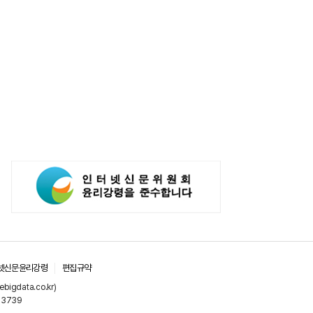
넷신문윤리강령
편집규약
gdata.co.kr)
-3739