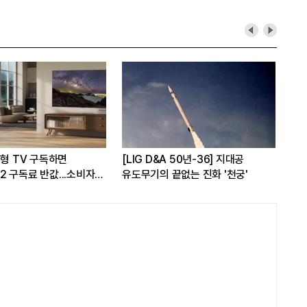
대형 TV 구독하면
[LIG D&A 50년-36] 지대공
현대
 구독료 반값...소비자
유도무기의 끝없는 진화 '천궁'
17
가