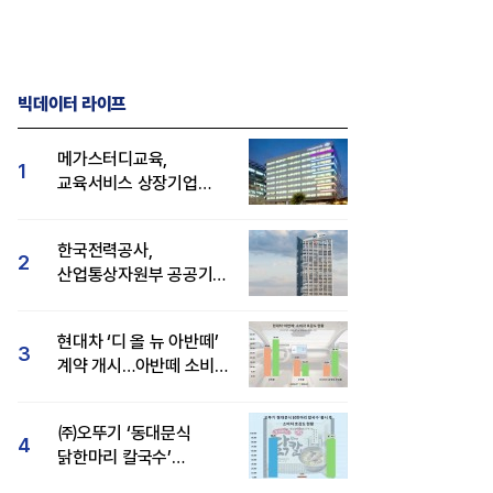
빅데이터 라이프
메가스터디교육,
1
교육서비스 상장기업
브랜드평판 8월 빅데이터
1위...대교 뒤이어
한국전력공사,
2
산업통상자원부 공공기관
브랜드평판 8월 빅데이터
1위
현대차 ‘디 올 뉴 아반떼’
3
계약 개시…아반떼 소비자
관심도·호감도 모두 급등
㈜오뚜기 ‘동대문식
4
닭한마리 칼국수’
인기..."온라인서도 맛·