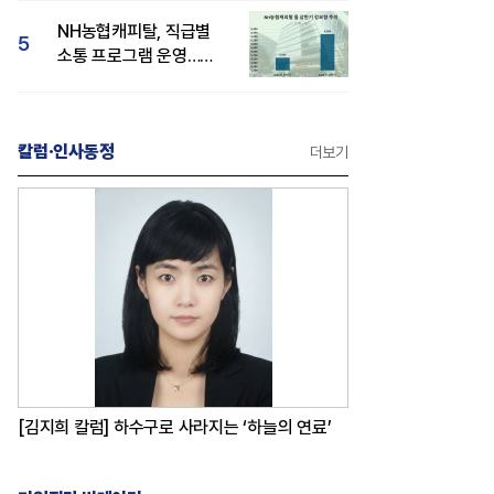
감성 호평"
NH농협캐피탈, 직급별
5
소통 프로그램 운영…
경영성과 등 주목 소비자
관심도 상승
칼럼·인사동정
더보기
[김지희 칼럼] 하수구로 사라지는 ‘하늘의 연료’