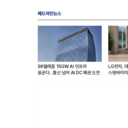
헤드라인뉴스
 얻은 카카오,
SK텔레콤 15GW AI 인프라
LG전자, 
선택과 집중'
꿈꾼다…통신 넘어 AI DC 패권 도전
스탠바이미2
관심도 증