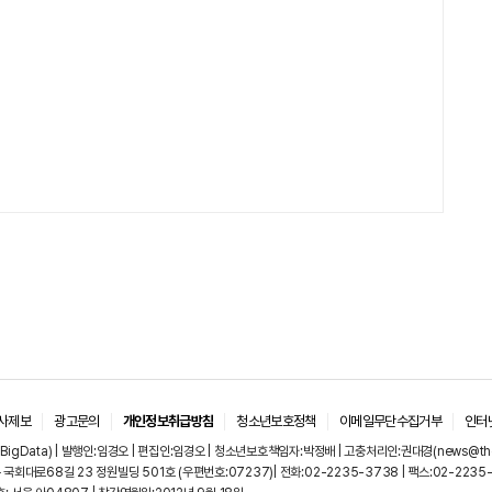
사제보
광고문의
개인정보취급방침
청소년보호정책
이메일무단수집거부
인터
igData) | 발행인:임경오 | 편집인:임경오 | 청소년보호책임자:박정배 | 고충처리인:권대경(news@thebi
국회대로68길 23 정원빌딩 501호 (우편번호:07237)| 전화:02-2235-3738 | 팩스:02-2235