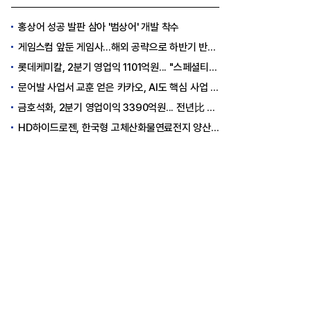
홍상어 성공 발판 삼아 '범상어' 개발 착수
게임스컴 앞둔 게임사…해외 공략으로 하반기 반등 꾀한다
롯데케미칼, 2분기 영업익 1101억원... "스페셜티 전환 가속"
문어발 사업서 교훈 얻은 카카오, AI도 핵심 사업 '선택과 집중'
금호석화, 2분기 영업이익 3390억원... 전년比 419% 급증
HD하이드로젠, 한국형 고체산화물연료전지 양산체계 구축