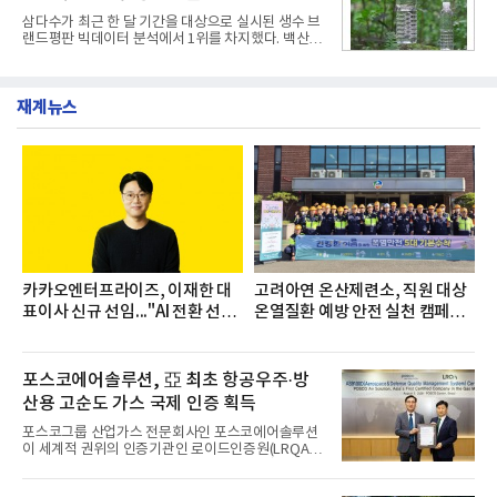
산공장 ▲경보제약 아산본사 ▲종근당건강 당진공장
삼다수가 최근 한 달 기간을 대상으로 실시된 생수 브
▲종근당 본사 등 전국 6개 사업장에서 릴레이 방식
랜드평판 빅데이터 분석에서 1위를 차지했다. 백산수
으로 이어졌다.캠페인 기간에는 임직원의 참여를 독
와 동원샘물이 뒤를 이었다.31일 한국기업평판연구
려하기 위해 헌혈 퀴즈와 행운 복권 등 다양한 이벤트
소(소장 구창환)는 국내 소비자들에게 사랑받는 21개
도 진행했다.종근당홀딩스는 임직원들이 기부한 헌혈
생수 브랜드를 대상으로 지난 6월 30일부터 7월 31일
증을 한국백혈병
재계뉴스
까지 수집된 소비자 빅데이터 3,702,555건을 분석한
결과, 삼다수가 브랜드평판지수 1,594,583을 기록하
며 7월 1위에 올랐다고 밝혔다. 분석에 활용된 빅데이
터는 지난 4월(3,435,836건) 대비 7.76% 증가한 수
치다.연구소에 따르면 7월 생수 브랜드평판 순위는 삼
다수, 백산수, 동원샘물, 스파클, 아이시스, 에비앙,
몽베스트, 크리스탈, 풀무원샘물, 평창수, 지리산수,
진로 석수,
카카오엔터프라이즈, 이재한 대
고려아연 온산제련소, 직원 대상
표이사 신규 선임..."AI 전환 선
온열질환 예방 안전 실천 캠페인
도"
실시
포스코에어솔루션, 亞 최초 항공우주·방
산용 고순도 가스 국제 인증 획득
포스코그룹 산업가스 전문회사인 포스코에어솔루션
이 세계적 권위의 인증기관인 로이드인증원(LRQA)
으로부터 아시아 지역 최초로 항공우주 및 방산용 고
순도 희귀가스 제조 분야 국제공인 인증인 ‘항공우주·