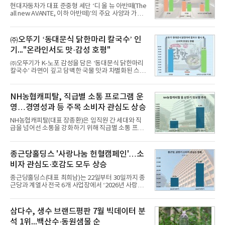
현대자동차가 대표 준중형 세단 ‘디 올 뉴 아반떼(The
all new AVANTE, 이하 아반떼)’의 주요 사양과 가격
을 공개하고 5일부터 계약을 시작한다고 밝혔다.아반
떼는 6년 만에 선보이는 8세대 완전변경 모델로, ▲정
교한 선과 면을 중심으로 완성한 파격적인 디자인 ▲
㈜오뚜기 ‘동대문식 닭한마리 칼국수’ 인
과거 중형 세단 수준으로 확대된 차체 제원 ▲글로벌
기..."온라인서도 맛·감성 호평"
최고 수준의 안전성 ▲성능과 효율을 동시에 높인 주
행 완성도 ▲첨단 편의 및 디지털 사양 적용 등을 통해
㈜오뚜기가 K-노포 감성을 담은 ‘동대문식 닭한마리
글로벌 준중형 세단의 새로운 기준을 세웠다.아반떼
칼국수’ 라면이 깊고 담백한 국물 맛과 차별화된 스토
는 가솔린 2.0과 1.6 하이브리드 두 가지 파워트레인
리로 출시 초기부터 높은 인기를 얻고 있다고 4일 밝
과 모던, 프리미엄, 인스퍼레이션 세 가지 트림으로
혔다.‘동대문식 닭한마리 칼국수’는 예상을 뛰어넘는
운영된다.◆ 디자인·공간·안전·성능 전반에서 차급을
소비자 호응에 힘입어 지난 7월 13일 첫 선을 보인 지
NH농협캐피탈, 직급별 소통 프로그램 운
넘
단 18일 만에 누적 판매량 50만 개를 돌파하는 성과를
영…경영성과 등 주목 소비자 관심도 상승
거두었다.이번 신제품은 개발진이 전국의 닭한마리
전문점을 직접 찾아 다니며 최적의 육수 비율을 완성
NH농협캐피탈(대표 장종환)은 임직원 간 세대와 직
했다. 자극적이지 않으면서도 깊은 닭육수에 마늘의
급을 넘어선 소통을 강화하기 위해 직급별 소통 프로
개운한 풍미를 더했으며, 국물이 잘 배어들면서도 쫄
그램'너하(NH)고, 나하(NH)고, NH GO!'를 지난 27일
깃한 식감이 살아있는 칼국수 면발을 정교하게 구현
부터 30일까지 서울 원센티널 NH농협캐피탈타워 22
했다는게 회사측의 설명이다.실제 현장 시식 행사에
층에서 운영했다고 31일 밝혔다.이번 프로그램은 경
종근당홀딩스 '사랑나눔 헌혈캠페인'…소
서도
영지원부 홍보팀과 2026년 새로이(e)＊가 공동 주관
비자 관심도·호감도 모두 상승
했으며, ▲팀장·부장(7.27), ▲계장·주임(7.28), ▲과
장·차장(7.29), ▲대리(7.30) 등 직급별로 총 4회에 걸
종근당홀딩스(대표 최희남)는 22일부터 30일까지 종
쳐 진행됐다.참고로 새로이(e)는 NH농협캐피탈 MZ
근당과 계열사 전국 6개 사업장에서 ‘2026년 사랑나
세대들로(과장~계장) 구성된 자율 참여조직으로, 조
눔 헌혈캠페인’을 실시했다고 31일 밝혔다.이번 캠페
직문화 혁신과 업무 효율성 향상을 위한 다양한 활동
인은 장마와 폭염, 여름휴가 등으로 헌혈 참여가 줄어
을 추진하며,새로운 변화와 이로운 영향력을 조직전
드는 시기에 안정적 혈액 수급에 기여하고 생명나눔
삼다수, 생수 브랜드평판 7월 빅데이터 분
반에 전파하는 역할
문화를 확산하기 위해 마련됐다.캠페인은 종근당 천
석 1위...백산수·동원샘물 순
안공장을 시작으로 ▲효종연구소 ▲종근당바이오 안