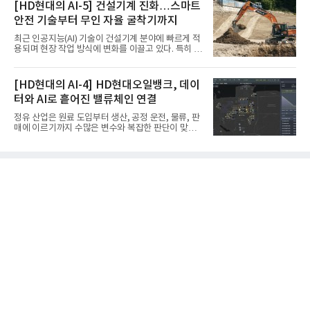
방산 품질경영시스템(AS9100D)’을 획득했다.포스코
[HD현대의 AI-5] 건설기계 진화…스마트
에어솔루션은 6일 서울 포스코센터에서 김대연 포스
안전 기술부터 무인 자율 굴착기까지
코에어솔루션 대표, 이일형 로이드인증원(LRQA) 한
국지사 대표 등이 참석한 가운데 ‘항공우주·방산 품질
최근 인공지능(AI) 기술이 건설기계 분야에 빠르게 적
경영시스템(AS9100D)’ 인증수여식을 가졌다고 밝혔
용되며 현장 작업 방식에 변화를 이끌고 있다. 특히 무
다.포스코에어솔루션이 획득한 AS9100D는 국제 품
인 자율화 기술은 작업 효율을 획기적으로 높이며 스
질경영시스템 표준(ISO 9001)을 기반으로 항공우주
마트 건설 현장 구현을 앞당기고 있다.HD현대사이트
및 방위산업의 엄격한 특수 요구사항을 반영한 글로
솔루션은 최근 스위스 건설 현장에서 무인 자율 굴착
[HD현대의 AI-4] HD현대오일뱅크, 데이
벌 표준이다. 특히 미세
기를 투입했다. 실제 공사를 진행한 것은 처음으로, 건
터와 AI로 흩어진 밸류체인 연결
설장비 자율화 기술의 새로운 이정표를 제시했다.이
번에 투입된 무인 자율 굴착기는 유럽 대형 건설그룹
정유 산업은 원료 도입부터 생산, 공정 운전, 물류, 판
키바그(KIBAG)의 스위스 투겐 지역 건설 프로젝트에
매에 이르기까지 수많은 변수와 복잡한 판단이 맞물
서 깊이 3m, 폭 12m, 길이 1km 규모의 토목 공사를
리는 구조를 갖고 있다. 작은 변화 하나가 전체 수익성
수행할 예정이다. 해당 장비에는 HD건설기계의 22t
과 운영 효율에 직접적인 영향을 미치는 만큼, 데이터
급 굴착기를 기반으로 HD현대사이트솔루션의 스마
를 얼마나 빠르고 정확하게 연결하고 활용하느냐가
트 굴착기 플랫폼
기업경쟁력을 좌우하는 핵심 요소로 떠오르고 있다.
이러한 환경 속에서 HD현대오일뱅크는 인공지능(AI)
을 단순한 업무 자동화 도구로 보지 않고, 정유사의 밸
류체인(Value Chain) 전반을 연결하고 최적화하는 핵
심 기반으로 활용하고 있다.원유 선택과 도입, 생산계
획, 제품 운영, 물류와 수급, 공정 운전에 이르기까지
각 업무를 개별적으로 바라보는 것이 아니라, 하나의
흐름