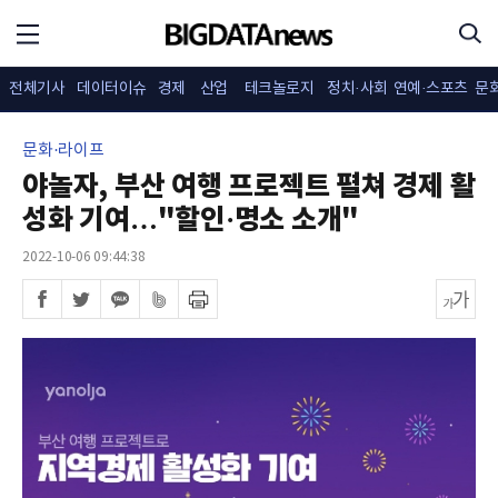
전체기사
데이터이슈
경제
산업
테크놀로지
정치·사회
연예·스포츠
문
문화·라이프
야놀자, 부산 여행 프로젝트 펼쳐 경제 활
성화 기여…"할인·명소 소개"
2022-10-06 09:44:38