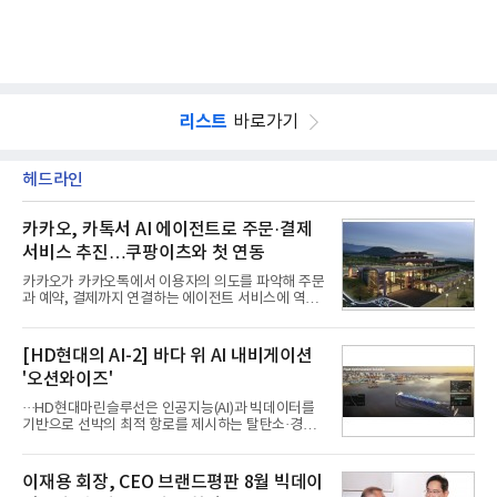
리스트
바로가기
헤드라인
카카오, 카톡서 AI 에이전트로 주문·결제
서비스 추진…쿠팡이츠와 첫 연동
카카오가 카카오톡에서 이용자의 의도를 파악해 주문
과 예약, 결제까지 연결하는 에이전트 서비스에 역량
을 집중한다. 음식 배달을 시작으로 커머스와 예약, 여
행 등으로 적용 범위를 넓혀 AI를 새로운 톡비즈 성장
축으로 만들겠다는 구상이다.정신아 카카오 대표는 6
[HD현대의 AI-2] 바다 위 AI 내비게이션
일 열린 2분기 실적 발표 컨퍼런스콜에서 "AI는 톡비
'오션와이즈'
즈 성장 재점화의 핵심이자 주요 매출원으로 자리 잡
을 것"이라며 이같은 AI 사업 전략을 공개했다. 카카
···HD현대마린슬루선은 인공지능(AI)과 빅데이터를
오는 이날 함께 발표한 2분기 연결 매출이 전년 동기
기반으로 선박의 최적 항로를 제시하는 탈탄소·경제
대비 9% 증가한 2조985억원, 영업이익은 36% 늘어
운항 솔루션 ‘오션와이즈’를 운영하고 있다. 별도의
난 2770억원이라고 밝혔다. 매출과 영업이익 모두 분
장비 설치 없이 일고리즘 만으로 선박의 탄소 배출량
기 기준 역대 최대치다. 카카오는 플랫폼 부문 매출이
을 모니터링 및 예측하며, 연료 소비를 최소화하는 운
이재용 회장, CEO 브랜드평판 8월 빅데이
17% 증가하
항 가이드라인을 제공한다.오션와이즈의 핵심 기능은