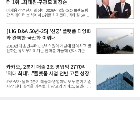
터 1위...최태원·구광모 회장순
CI(탄소집약도지수) 실시간 관리 예측, 시 기반 최적
항로 추천, 선단 관리 등이다. HD현대오일뱅크와의
이재용 삼성전자 회장이 2026년 8월 CEO 브랜드평
실증에서는 총 13개 구간, 10만6000km 항해를 통해
판 빅데이터 분석에서 1위를 차지했다. 최태원 SK그
평균 5.3%의 연료 질감 효과를 입증했다. 이는 연간 1
룹 회장과 구광모 LG그룹 회장이 뒤를 이었다.6일 한
만t의 연료를 사용하는 선박 1척 기준 약 3억5000만
국기업평판연구소(소장 구창환)는 빅데이터뉴스와
원의 비용 절감에 해당한다.주목할 점은 오션와이즈
함께 60명의 CEO 브랜드를 대상으로 2026년 7월 6
[LIG D&A 50년-35] '신궁' 플랫폼 다양화
의 핵심
일부터 8월 6일까지 수집된 소비자 빅데이터
와 완벽한 국산화 이뤄내
7,395,735건을 분석한 결과, 삼성 이재용 회장이 브
랜드평판지수 1,984,715를 기록하며 8월 1위에 올랐
2010년대 초반부터 LIG넥스원이 개발에 참여하고 생
다고 밝혔다. 분석에 활용된 빅데이터는 지난 7월
산하는 유도무기체계는 진화를 거듭해 갔다. 기존 무
(14,233,797건) 대비 48.04% 감소한 수치다.8월
기체계에 기반한 새로운 기능이 추가되기도 하고, 활
CEO 브랜드평판 30위 순위는 이재용, 최태원, 정의
용도가 떨어지는 재래식 무기를 새롭게 활용하는 방
선, 구광모, 신동빈, 박현주, 이해진, 정원주, 함영주,
안이 강구됐다. 또 핵심 구성품 국산화를 통해 수출상
카카오, 2분기 매출 2조·영업익 2770억
김승연, 이재현, 강호동, 김범수, 양종
의 제약을 해소하고자 노력했다. 이러한 LIG넥스원의
'역대 최대'..."플랫폼 사업 전반 고른 성장"
신기술 개발 성과가 집약된 무기체계가 바로 휴대용
지대공 유도무기 ‘신궁’이다.신궁은 이미 2009년 수
카카오가 올해 2분기 매출과 영업이익 모두 분기 기준
출을 위한 개량형 멀티런처 개발을 완료함으로써 기
사상 최대 실적을 기록했다. 광고와 커머스, 모빌리
능 다양화와 계열화 가능성을 선보인 바 있었다. 이번
티, 페이 등 플랫폼 사업이 고르게 성장하며 실적을 견
엔 기존 K-30 30mm 대공포 비호 체계에 신궁을 장착
인했다.카카오는 6일 연결 기준 올해 2분기 매출 2조
하는 개량사업, 일명 ‘비호복합’ 프로젝트가 2009년
985억원, 영업이익 2770억원을 기록했다고 밝혔다.
부터 진행됐
전년 동기 대비 매출은 9%, 영업이익은 36% 늘어난
수치다. 전년 동기 실적과 증가율은 카카오게임즈와
카카오헬스케어 관련 손익을 중단영업손익으로 반영
한 기준으로 산출됐다. 지난해 2분기 매출은 1조9175
억원, 영업이익은 2039억원이었다.플랫폼 부문 매출
은 1조2303억원으로 전년 동기 대비 17% 증가했다.
카카오톡 내 광고와 커머스 사업을 아우르는 톡비즈
매출은 6432억원