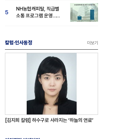
감성 호평"
NH농협캐피탈, 직급별
5
소통 프로그램 운영…
경영성과 등 주목 소비자
관심도 상승
칼럼·인사동정
더보기
[김지희 칼럼] 하수구로 사라지는 ‘하늘의 연료’