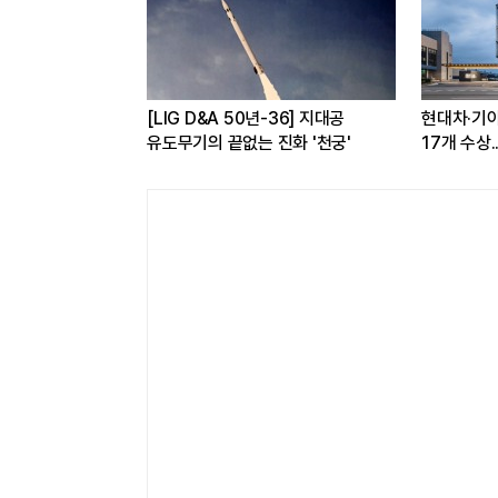
D&A 50년-36] 지대공
현대차·기아, '2026 레드 닷 어워드'
의 끝없는 진화 '천궁'
17개 수상...소비자 관심도 증가