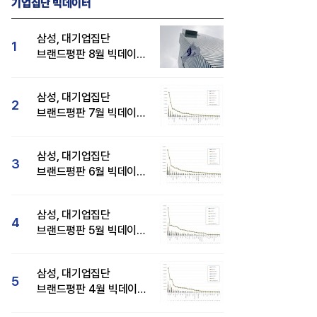
기업집단 빅데이터
삼성, 대기업집단
1
브랜드평판 8월 빅데이터
분석 1위...SK·현대자동차
템
카카오, 카톡서 AI 에이전트로 주문·
메가스터디교육, 교육서
순
결제 서비스 추진…쿠팡이츠와 첫
상장기업 브랜드평판 8월
삼성, 대기업집단
2
연동
1위...대교 뒤이어
브랜드평판 7월 빅데이터
분석 1위...SK·두산·
현대자동차 순
삼성, 대기업집단
3
브랜드평판 6월 빅데이터
압도적 1위...SK·한화 순
삼성, 대기업집단
4
브랜드평판 5월 빅데이터
1위...현대자동차 뒤이어
삼성, 대기업집단
5
브랜드평판 4월 빅데이터
분석 1위..."평판지수도