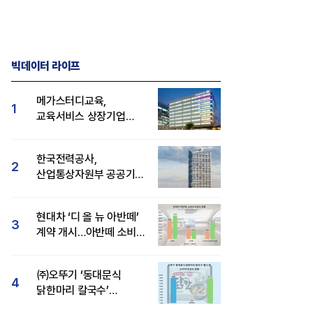
빅데이터 라이프
메가스터디교육,
1
교육서비스 상장기업
브랜드평판 8월 빅데이터
1위...대교 뒤이어
한국전력공사,
2
산업통상자원부 공공기관
브랜드평판 8월 빅데이터
1위
현대차 ‘디 올 뉴 아반떼’
3
계약 개시…아반떼 소비자
관심도·호감도 모두 급등
㈜오뚜기 ‘동대문식
4
닭한마리 칼국수’
인기..."온라인서도 맛·