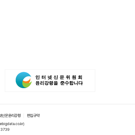
넷신문윤리강령
편집규약
gdata.co.kr)
-3739