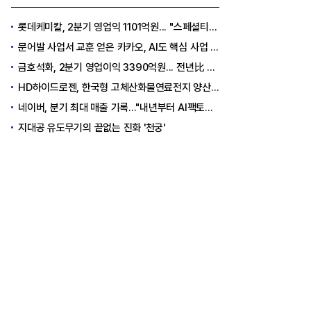
롯데케미칼, 2분기 영업익 1101억원... "스페셜티 전환 가속"
문어발 사업서 교훈 얻은 카카오, AI도 핵심 사업 '선택과 집중'
금호석화, 2분기 영업이익 3390억원... 전년比 419% 급증
HD하이드로젠, 한국형 고체산화물연료전지 양산체계 구축
네이버, 분기 최대 매출 기록..."내년부터 AI팩토리 수익 날 것"
지대공 유도무기의 끝없는 진화 '천궁'