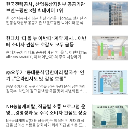
비스 상장기업 브랜드를 대상으로 지난 7월 7일부터
한국전력공사, 산업통상자원부 공공기관
8월 7일까지 수집된 소비자 빅데이터 10,074,233건
브랜드평판 8월 빅데이터 1위
을 분석한 결과, 메가스터디교육이 브랜드평판지수
1,710,926을 기록하며 8월 1위에 올랐다고 밝혔다.
한국전력공사가 최근 한달기간을 대상으로 실시된 산
분석에 활용된 빅데이터는 지난 7월(9,491,206건) 대
업통상자원부 공공기관 브랜드평판 빅데이터 분석에
비 6.14% 증가한 수치로, 교육서비스 상장기업 브랜
서 1위를 차지했다. 한국가스공사와 한국수력원자력
드에 대한 소비자 관심이 확대됐다.연구소에 따르면 8
이 순으로 뒤를 이었다.7일 한국기업평판연구소(소장
월 교육서비스 상장기업 브랜드평판 순위는 메가스터
구창환)는 산업통상자원부 공공기관 41개 브랜드를
현대차 ‘디 올 뉴 아반떼’ 계약 개시…아반
디교육, 대교, 디지
대상으로 지난 7월 7일부터 8월 7일까지 수집된 소비
떼 소비자 관심도·호감도 모두 급등
자 빅데이터 91,102,549건을 분석한 결과, 한국전력
공사가 브랜드평판지수 10,670,633을 기록하며 8월
현대자동차가 대표 준중형 세단 ‘디 올 뉴 아반떼(The
1위에 올랐다고 밝혔다. 분석에 활용된 빅데이터는 지
all new AVANTE, 이하 아반떼)’의 주요 사양과 가격
난 7월(88,893,823건) 대비 2.48% 증가한 수치다.연
을 공개하고 5일부터 계약을 시작한다고 밝혔다.아반
구소에 따르면 8월 산업통상자원부 공공기관 브랜드
떼는 6년 만에 선보이는 8세대 완전변경 모델로, ▲정
평판 30위 순위는 한국전력공사, 한국가스공사, 한국
교한 선과 면을 중심으로 완성한 파격적인 디자인 ▲
㈜오뚜기 ‘동대문식 닭한마리 칼국수’ 인
수력원자력, 한국석
과거 중형 세단 수준으로 확대된 차체 제원 ▲글로벌
기..."온라인서도 맛·감성 호평"
최고 수준의 안전성 ▲성능과 효율을 동시에 높인 주
행 완성도 ▲첨단 편의 및 디지털 사양 적용 등을 통해
㈜오뚜기가 K-노포 감성을 담은 ‘동대문식 닭한마리
글로벌 준중형 세단의 새로운 기준을 세웠다.아반떼
칼국수’ 라면이 깊고 담백한 국물 맛과 차별화된 스토
는 가솔린 2.0과 1.6 하이브리드 두 가지 파워트레인
리로 출시 초기부터 높은 인기를 얻고 있다고 4일 밝
과 모던, 프리미엄, 인스퍼레이션 세 가지 트림으로
혔다.‘동대문식 닭한마리 칼국수’는 예상을 뛰어넘는
운영된다.◆ 디자인·공간·안전·성능 전반에서 차급을
소비자 호응에 힘입어 지난 7월 13일 첫 선을 보인 지
NH농협캐피탈, 직급별 소통 프로그램 운
넘
단 18일 만에 누적 판매량 50만 개를 돌파하는 성과를
영…경영성과 등 주목 소비자 관심도 상승
거두었다.이번 신제품은 개발진이 전국의 닭한마리
전문점을 직접 찾아 다니며 최적의 육수 비율을 완성
NH농협캐피탈(대표 장종환)은 임직원 간 세대와 직
했다. 자극적이지 않으면서도 깊은 닭육수에 마늘의
급을 넘어선 소통을 강화하기 위해 직급별 소통 프로
개운한 풍미를 더했으며, 국물이 잘 배어들면서도 쫄
그램'너하(NH)고, 나하(NH)고, NH GO!'를 지난 27일
깃한 식감이 살아있는 칼국수 면발을 정교하게 구현