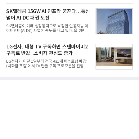
를 강화하고 있다. 경쟁사들이 AI 데이터센터 등 인프
국방과학연구소(ADD) 테스크포스(TF)와 합심해 본
라 투자에 나서는 것과 달리, 카카오는 ‘카카오톡’이
격적인 개선 작업에 착수했다.홍상어 유도탄의 모든
라는 플랫폼 경쟁력을 활용한 AI 에이전트 서비스에
SK텔레콤 15GW AI 인프라 꿈꾼다…통신
분야를
집중하는 전략이다. 과거 무리한 사업 확장 과정에서
넘어 AI DC 패권 도전
겪었던 시행착오를 되풀이하지 않고 핵심 역량에 집
중하겠다는 취지로 풀이된다.7일 업계에 따르면 카카
SK텔레콤이 미래 성장동력으로 낙점한 인공지능 데
오는 올해 2분기 연결 기준 매출 2조985억원, 영업이
이터센터(AI DC) 사업에 속도를 내고 있다. 올 2분기
익 2770억원을 기록했다. 전년 동기 대비 매출과 영업
AI 데이터센터 매출이 90% 이상 급증한 데 이어, 오
이익은 각각 9%, 36% 증가해 모두 분기 기준 역대
는 2035년까지 총 15GW(기가와트) 규모의 AI DC를
최대치다. 상반기 기준 매출은 4조405억원, 영업이익
구축하겠다는 대형 청사진을 제시하면서다. 이에 따
LG전자, 대형 TV 구독하면 스탠바이미2
은 4884억
라 경쟁 구도 역시 이동통신사인 KT, LG유플러스를
구독료 반값...소비자 관심도 증가
넘어 네이버, 삼성SDS 등 IT 인프라 기업으로 확장되
고 있다.7일 SK텔레콤에 따르면 회사는 올해 2분기
LG전자가 이달 1일부터 전국 431개 베스트샵 매장
연결 기준 매출 4조 3591억원, 영업이익 5660억원을
(백화점 포함)에서 TV 번들 구독 프로모션을 진행하고
기록했다. 매출은 전년 동기 대비 0.5%, 영업이익은
있다. 대형 TV 구독 시 스탠바이미2 구독료를 반값 할
67.3% 증가한 수치다. AI DC 사업의 성장에 더해 수
인해주는 프로모션이다.대상 제품은 65·77·83형 올
익성 중심 경영, 그리고 지난해 발생한 일회성 비용에
레드, 75·86·100형 마이크로 RGB, 75·86형 미니
따른 기저효과가 실
RGB 등 거실용 TV로 인기가 높은 베스트셀러 TV 20
개 모델이며, 동시 구독 계약 시 스탠바이미2(모델명
27LX6TPGA) 구독료를 50% 할인 받을 수 있다. 프로
모션 대상 모델과 혜택, 구독료 등 프로모션 세부 사항
은 베스트샵 판매 매니저에게 문의하면 자세히 안내
받을 수 있다.LG TV를 구독으로 이용하면 최대 6년까
지 구독 계약기간 내 무상 A/S를 받을 수 있으며, 이사
등으로 이전