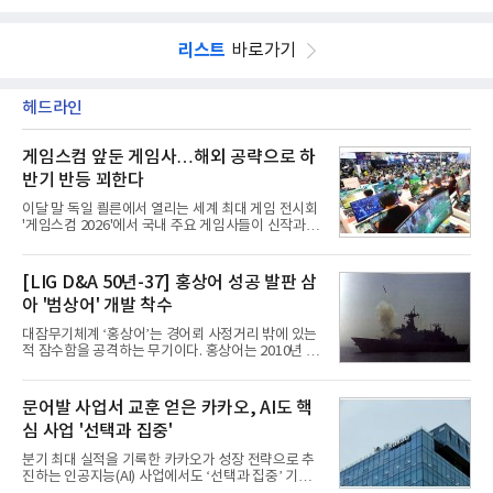
리스트
바로가기
헤드라인
게임스컴 앞둔 게임사…해외 공략으로 하
반기 반등 꾀한다
이달 말 독일 쾰른에서 열리는 세계 최대 게임 전시회
'게임스컴 2026'에서 국내 주요 게임사들이 신작과 글
로벌 전략을 공개한다. 상반기 게임사들의 실적이 업
체별로 엇갈린 가운데 하반기 신작 흥행과 해외 시장
성과가 실적을 좌우할 핵심 변수로 떠오르고 있다.8일
[LIG D&A 50년-37] 홍상어 성공 발판 삼
업계에 따르면 올해 상반기 게임업계는 기업별 성적
아 '범상어' 개발 착수
표가 크게 갈렸다. 대표적으로 크래프톤은 'PUBG: 배
틀그라운드'의 안정적인 성장에 힘입어 상반기 연결
대잠무기체계 ‘홍상어’는 경어뢰 사정거리 밖에 있는
기준 매출 2조6616억원, 영업이익 9725억원으로 역
적 잠수함을 공격하는 무기이다. 홍상어는 2010년 넥
대 최대 실적을 기록했다. 엔씨도 올해 출시한 '아이온
스원퓨처 시절 진해하우스에서 최초 생산돼 전력화가
2' 등에 힘입어 호실적을 거둘 것으로 전망된다.반면
이뤄졌다. 이후 2012년 한국형 구축함(KDX-1) 이상
넷마블은 2분기 매출이 증가했지만 영업이익은 전년
의 함정에 실전 배치됐다.그해 7월 해군은 동해상에서
문어발 사업서 교훈 얻은 카카오, AI도 핵
동기 대
성능 검증을 위해 홍상어 시험발사를 실시했다. 이때
심 사업 '선택과 집중'
홍상어가 목표 지점에서 입수한 후 표적을 타격하지
못하고 물속에서 멈춰버리는 예상 밖의 일이 벌어졌
분기 최대 실적을 기록한 카카오가 성장 전략으로 추
다. 2차 품질확인 사격 시험에서도 만족스러운 결과를
진하는 인공지능(AI) 사업에서도 ‘선택과 집중’ 기조
얻지 못했다. 완벽한 신뢰성 확보를 위해 LIG넥스원은