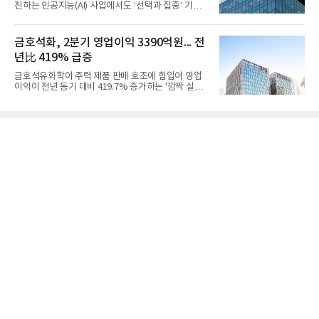
진하는 인공지능(AI) 사업에서도 ‘선택과 집중’ 기조
기 대비 수익성은 둔화됐지만 흑자 전환 흐름을 유지
를 강화하고 있다. 경쟁사들이 AI 데이터센터 등 인프
했다.첨단소재 부문은 매출 1조1551억원, 영업이익
라 투자에 나서는 것과 달리, 카카오는 ‘카카오톡’이
1325억원을 기록했다. 주요 제품의 스프레드 확대와
라는 플랫폼 경쟁력을 활용한 AI 에이전트 서비스에
금호석화, 2분기 영업이익 3390억원... 전
우호적인 환율 효과
집중하는 전략이다. 과거 무리한 사업 확장 과정에서
년比 419% 급증
겪었던 시행착오를 되풀이하지 않고 핵심 역량에 집
중하겠다는 취지로 풀이된다.7일 업계에 따르면 카카
금호석유화학이 주력 제품 판매 호조에 힘입어 영업
오는 올해 2분기 연결 기준 매출 2조985억원, 영업이
이익이 전년 동기 대비 419.7% 증가하는 '깜짝 실
익 2770억원을 기록했다. 전년 동기 대비 매출과 영업
적'을 냈다. 금호석유화학은 연결 기준 올해 2분기 영
이익은 각각 9%, 36% 증가해 모두 분기 기준 역대
업이익이 3390억원으로 지난해 동기보다 419.7% 증
최대치다. 상반기 기준 매출은 4조405억원, 영업이익
가한 것으로 잠정 집계됐다고 7일 공시했다.매출은 2
은 4884억
조2682억원으로 지난해 동기 대비 27.9% 증가했다.
순이익은 3004억원으로 420.4% 늘었다.이번 호실적
은 주력 제품인 NB라텍스와 합성수지 판매 호조가 견
인한 것으로 풀이된다. 미국의 중국산 의료용 고무장
갑 관세 인상 이후 동남아 장갑업체의 가동률이 높아
지면서 NB라텍스 수요가 증가했고, 원재료인 부타디
엔(BD) 가격 상승분을 제품 가격에 반영하면서 수익
성이 개선됐다.금호석유