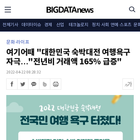
전체기사
데이터이슈
경제
산업
테크놀로지
정치·사회
연예·스포츠
문
문화·라이프
여기어때 "대한민국 숙박대전 여행욕구
자극…"전년비 거래액 165% 급증"
2022-04-22 08:28:32