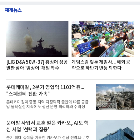
부터 30일까지 서울 원센티널 NH농협캐피탈타워 22
했다는게 회사측의 설명이다.실제 현장 시식 행사에
층에서 운영했다고 31일 밝혔다.이번 프로그램은 경
서도
재계뉴스
영지원부 홍보팀과 2026년 새로이(e)＊가 공동 주관
했으며, ▲팀장·부장(7.27), ▲계장·주임(7.28), ▲과
장·차장(7.29), ▲대리(7.30) 등 직급별로 총 4회에 걸
쳐 진행됐다.참고로 새로이(e)는 NH농협캐피탈 MZ
세대들로(과장~계장) 구성된 자율 참여조직으로, 조
직문화 혁신과 업무 효율성 향상을 위한 다양한 활동
을 추진하며,새로운 변화와 이로운 영향력을 조직전
반에 전파하는 역할
[LIG D&A 50년-37] 홍상어 성공
게임스컴 앞둔 게임사…해외 공
발판 삼아 '범상어' 개발 착수
략으로 하반기 반등 꾀한다
롯데케미칼, 2분기 영업익 1101억원...
"스페셜티 전환 가속"
롯데케미칼이 중동 지역 지정학적 불안에 따른 공급
망 불확실성 지속에도 생산 운영 최적화와 수익성 중
심의 사업 운영을 통해 전분기에 이어 흑자 기조를 이
어갔다.롯데케미칼이 2026년 2분기 연결 기준 매출
액 5조6864억원, 영업이익 1101억원을 기록했다고 7
문어발 사업서 교훈 얻은 카카오, AI도 핵
일 밝혔다. 사업별로는 기초화학 부문(롯데케미칼 기
심 사업 '선택과 집중'
초소재사업·LC타이탄·LC USA·롯데대산석화)이 매
출 3조9403억원, 영업이익 23억원을 기록했다. 정기
분기 최대 실적을 기록한 카카오가 성장 전략으로 추
보수 영향과 원료 가격 변동에 따른 래깅 효과로 전분