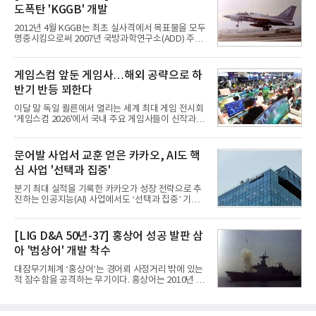
루션·전장·로봇 등 기업용 솔루션 사업 확대에 속도를
도폭탄 'KGGB' 개발
내고 있다.9일 업계에 따르면 LG전자는 2분기 생활가
전과 프리미엄 제품 경쟁력에 더해 B2B 사업 확대 효
2012년 4월 KGGB는 최초 실사격에서 목표물을 모두
과로 수익성을 방어한 반면 삼성전자는 디바이스경험
명중시킴으로써 2007년 국방과학연구소(ADD) 주관
(DX) 부문의 TV·생활가전 수익성이 악화됐다. 대신 삼
으로 시작된 KGGB 개발사업에 LIG넥스원은 시제업
성은 AI 메모리 등 반도체 사업을 중심으로 새로운 성
체로 참여했다. 체계개발에는 총 400여억 원의 개발
장 동력을 확보하는 데 집중하고 있다.LG전자는 B2B
비와 62개월의 기간이 소요됐다. 한국형 GPS 유도폭
게임스컴 앞둔 게임사…해외 공략으로 하
사업 확대
탄 KGGB(Korea GPS Guided Bomb)는 국내 최초
반기 반등 꾀한다
의 공대지 유도폭탄으로 2012년에 최종 전투용 적합
판정을 받았다.우리 공군이 운용하는 모든 전투기에
이달 말 독일 쾰른에서 열리는 세계 최대 게임 전시회
탑재할 수 있는 KGGB는 일반목적폭탄(General
'게임스컴 2026'에서 국내 주요 게임사들이 신작과 글
Purpose Bomb)에 장착하여 운용토록 개발됐다.이
로벌 전략을 공개한다. 상반기 게임사들의 실적이 업
는 현재 군에서 보유하고 있는 상당량의 일반목적폭
체별로 엇갈린 가운데 하반기 신작 흥행과 해외 시장
탄을 활용하기 위한 취지였다.항공기에 장착된 KGGB
성과가 실적을 좌우할 핵심 변수로 떠오르고 있다.8일
문어발 사업서 교훈 얻은 카카오, AI도 핵
는 조종사가 휴대하는 명령통신장치(PDU, P
업계에 따르면 올해 상반기 게임업계는 기업별 성적
심 사업 '선택과 집중'
표가 크게 갈렸다. 대표적으로 크래프톤은 'PUBG: 배
틀그라운드'의 안정적인 성장에 힘입어 상반기 연결
분기 최대 실적을 기록한 카카오가 성장 전략으로 추
기준 매출 2조6616억원, 영업이익 9725억원으로 역
진하는 인공지능(AI) 사업에서도 ‘선택과 집중’ 기조
대 최대 실적을 기록했다. 엔씨도 올해 출시한 '아이온
를 강화하고 있다. 경쟁사들이 AI 데이터센터 등 인프
2' 등에 힘입어 호실적을 거둘 것으로 전망된다.반면
라 투자에 나서는 것과 달리, 카카오는 ‘카카오톡’이
넷마블은 2분기 매출이 증가했지만 영업이익은 전년
라는 플랫폼 경쟁력을 활용한 AI 에이전트 서비스에
[LIG D&A 50년-37] 홍상어 성공 발판 삼
동기 대
집중하는 전략이다. 과거 무리한 사업 확장 과정에서
아 '범상어' 개발 착수
겪었던 시행착오를 되풀이하지 않고 핵심 역량에 집
중하겠다는 취지로 풀이된다.7일 업계에 따르면 카카
대잠무기체계 ‘홍상어’는 경어뢰 사정거리 밖에 있는
오는 올해 2분기 연결 기준 매출 2조985억원, 영업이
적 잠수함을 공격하는 무기이다. 홍상어는 2010년 넥
익 2770억원을 기록했다. 전년 동기 대비 매출과 영업
스원퓨처 시절 진해하우스에서 최초 생산돼 전력화가
이익은 각각 9%, 36% 증가해 모두 분기 기준 역대
이뤄졌다. 이후 2012년 한국형 구축함(KDX-1) 이상
최대치다. 상반기 기준 매출은 4조405억원, 영업이익
의 함정에 실전 배치됐다.그해 7월 해군은 동해상에서