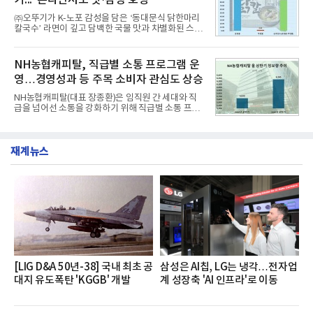
최고 수준의 안전성 ▲성능과 효율을 동시에 높인 주
행 완성도 ▲첨단 편의 및 디지털 사양 적용 등을 통해
㈜오뚜기가 K-노포 감성을 담은 ‘동대문식 닭한마리
글로벌 준중형 세단의 새로운 기준을 세웠다.아반떼
칼국수’ 라면이 깊고 담백한 국물 맛과 차별화된 스토
는 가솔린 2.0과 1.6 하이브리드 두 가지 파워트레인
리로 출시 초기부터 높은 인기를 얻고 있다고 4일 밝
과 모던, 프리미엄, 인스퍼레이션 세 가지 트림으로
혔다.‘동대문식 닭한마리 칼국수’는 예상을 뛰어넘는
운영된다.◆ 디자인·공간·안전·성능 전반에서 차급을
소비자 호응에 힘입어 지난 7월 13일 첫 선을 보인 지
NH농협캐피탈, 직급별 소통 프로그램 운
넘
단 18일 만에 누적 판매량 50만 개를 돌파하는 성과를
영…경영성과 등 주목 소비자 관심도 상승
거두었다.이번 신제품은 개발진이 전국의 닭한마리
전문점을 직접 찾아 다니며 최적의 육수 비율을 완성
NH농협캐피탈(대표 장종환)은 임직원 간 세대와 직
했다. 자극적이지 않으면서도 깊은 닭육수에 마늘의
급을 넘어선 소통을 강화하기 위해 직급별 소통 프로
개운한 풍미를 더했으며, 국물이 잘 배어들면서도 쫄
그램'너하(NH)고, 나하(NH)고, NH GO!'를 지난 27일
깃한 식감이 살아있는 칼국수 면발을 정교하게 구현
부터 30일까지 서울 원센티널 NH농협캐피탈타워 22
했다는게 회사측의 설명이다.실제 현장 시식 행사에
층에서 운영했다고 31일 밝혔다.이번 프로그램은 경
서도
재계뉴스
영지원부 홍보팀과 2026년 새로이(e)＊가 공동 주관
했으며, ▲팀장·부장(7.27), ▲계장·주임(7.28), ▲과
장·차장(7.29), ▲대리(7.30) 등 직급별로 총 4회에 걸
쳐 진행됐다.참고로 새로이(e)는 NH농협캐피탈 MZ
세대들로(과장~계장) 구성된 자율 참여조직으로, 조
직문화 혁신과 업무 효율성 향상을 위한 다양한 활동
을 추진하며,새로운 변화와 이로운 영향력을 조직전
반에 전파하는 역할
[LIG D&A 50년-38] 국내 최초 공
삼성은 AI칩, LG는 냉각…전자업
대지 유도폭탄 'KGGB' 개발
계 성장축 'AI 인프라'로 이동