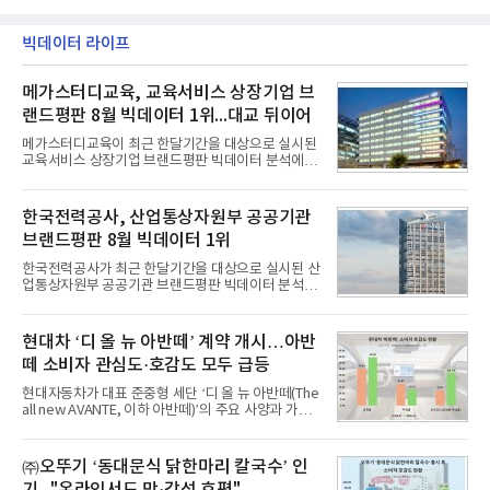
빅데이터 라이프
메가스터디교육, 교육서비스 상장기업 브
랜드평판 8월 빅데이터 1위...대교 뒤이어
메가스터디교육이 최근 한달기간을 대상으로 실시된
교육서비스 상장기업 브랜드평판 빅데이터 분석에서
1위를 차지했다. 대교와 디지털대상이 뒤를 이었다.7
일 한국기업평판연구소(소장 구창환)는 국내 교육서
비스 상장기업 브랜드를 대상으로 지난 7월 7일부터
한국전력공사, 산업통상자원부 공공기관
8월 7일까지 수집된 소비자 빅데이터 10,074,233건
브랜드평판 8월 빅데이터 1위
을 분석한 결과, 메가스터디교육이 브랜드평판지수
1,710,926을 기록하며 8월 1위에 올랐다고 밝혔다.
한국전력공사가 최근 한달기간을 대상으로 실시된 산
분석에 활용된 빅데이터는 지난 7월(9,491,206건) 대
업통상자원부 공공기관 브랜드평판 빅데이터 분석에
비 6.14% 증가한 수치로, 교육서비스 상장기업 브랜
서 1위를 차지했다. 한국가스공사와 한국수력원자력
드에 대한 소비자 관심이 확대됐다.연구소에 따르면 8
이 순으로 뒤를 이었다.7일 한국기업평판연구소(소장
월 교육서비스 상장기업 브랜드평판 순위는 메가스터
구창환)는 산업통상자원부 공공기관 41개 브랜드를
현대차 ‘디 올 뉴 아반떼’ 계약 개시…아반
디교육, 대교, 디지
대상으로 지난 7월 7일부터 8월 7일까지 수집된 소비
떼 소비자 관심도·호감도 모두 급등
자 빅데이터 91,102,549건을 분석한 결과, 한국전력
공사가 브랜드평판지수 10,670,633을 기록하며 8월
현대자동차가 대표 준중형 세단 ‘디 올 뉴 아반떼(The
1위에 올랐다고 밝혔다. 분석에 활용된 빅데이터는 지
all new AVANTE, 이하 아반떼)’의 주요 사양과 가격
난 7월(88,893,823건) 대비 2.48% 증가한 수치다.연
을 공개하고 5일부터 계약을 시작한다고 밝혔다.아반
구소에 따르면 8월 산업통상자원부 공공기관 브랜드
떼는 6년 만에 선보이는 8세대 완전변경 모델로, ▲정
평판 30위 순위는 한국전력공사, 한국가스공사, 한국
교한 선과 면을 중심으로 완성한 파격적인 디자인 ▲
㈜오뚜기 ‘동대문식 닭한마리 칼국수’ 인
수력원자력, 한국석
과거 중형 세단 수준으로 확대된 차체 제원 ▲글로벌
기..."온라인서도 맛·감성 호평"