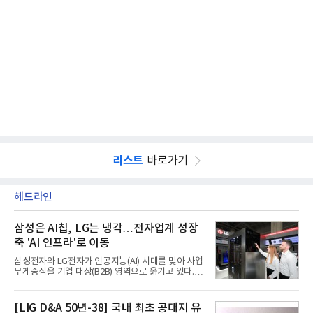
리스트
바로가기
헤드라인
삼성은 AI칩, LG는 냉각…전자업계 성장
축 'AI 인프라'로 이동
삼성전자와 LG전자가 인공지능(AI) 시대를 맞아 사업
무게중심을 기업 대상(B2B) 영역으로 옮기고 있다.
TV와 생활가전 등 전통적인 소비자 시장이 성숙기에
접어든 가운데 삼성전자는 AI 반도체를 중심으로 데
이터센터 생태계 공략을 강화하고 LG전자는 냉각솔
[LIG D&A 50년-38] 국내 최초 공대지 유