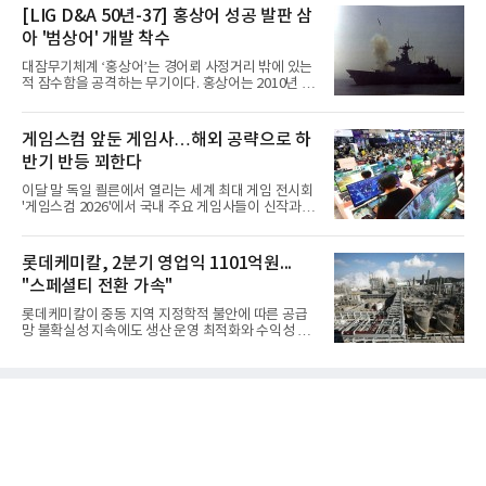
[LIG D&A 50년-37] 홍상어 성공 발판 삼
아 '범상어' 개발 착수
대잠무기체계 ‘홍상어’는 경어뢰 사정거리 밖에 있는
적 잠수함을 공격하는 무기이다. 홍상어는 2010년 넥
스원퓨처 시절 진해하우스에서 최초 생산돼 전력화가
이뤄졌다. 이후 2012년 한국형 구축함(KDX-1) 이상
의 함정에 실전 배치됐다.그해 7월 해군은 동해상에서
게임스컴 앞둔 게임사…해외 공략으로 하
성능 검증을 위해 홍상어 시험발사를 실시했다. 이때
반기 반등 꾀한다
홍상어가 목표 지점에서 입수한 후 표적을 타격하지
못하고 물속에서 멈춰버리는 예상 밖의 일이 벌어졌
이달 말 독일 쾰른에서 열리는 세계 최대 게임 전시회
다. 2차 품질확인 사격 시험에서도 만족스러운 결과를
'게임스컴 2026'에서 국내 주요 게임사들이 신작과 글
얻지 못했다. 완벽한 신뢰성 확보를 위해 LIG넥스원은
로벌 전략을 공개한다. 상반기 게임사들의 실적이 업
국방과학연구소(ADD) 테스크포스(TF)와 합심해 본
체별로 엇갈린 가운데 하반기 신작 흥행과 해외 시장
격적인 개선 작업에 착수했다.홍상어 유도탄의 모든
성과가 실적을 좌우할 핵심 변수로 떠오르고 있다.8일
롯데케미칼, 2분기 영업익 1101억원...
분야를
업계에 따르면 올해 상반기 게임업계는 기업별 성적
"스페셜티 전환 가속"
표가 크게 갈렸다. 대표적으로 크래프톤은 'PUBG: 배
틀그라운드'의 안정적인 성장에 힘입어 상반기 연결
롯데케미칼이 중동 지역 지정학적 불안에 따른 공급
기준 매출 2조6616억원, 영업이익 9725억원으로 역
망 불확실성 지속에도 생산 운영 최적화와 수익성 중
대 최대 실적을 기록했다. 엔씨도 올해 출시한 '아이온
심의 사업 운영을 통해 전분기에 이어 흑자 기조를 이
2' 등에 힘입어 호실적을 거둘 것으로 전망된다.반면
어갔다.롯데케미칼이 2026년 2분기 연결 기준 매출
넷마블은 2분기 매출이 증가했지만 영업이익은 전년
액 5조6864억원, 영업이익 1101억원을 기록했다고 7
동기 대
일 밝혔다. 사업별로는 기초화학 부문(롯데케미칼 기
초소재사업·LC타이탄·LC USA·롯데대산석화)이 매
출 3조9403억원, 영업이익 23억원을 기록했다. 정기
보수 영향과 원료 가격 변동에 따른 래깅 효과로 전분
기 대비 수익성은 둔화됐지만 흑자 전환 흐름을 유지
했다.첨단소재 부문은 매출 1조1551억원, 영업이익