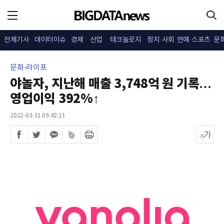
전체기사
데이터이슈
경제
산업
테크놀로지
정치·사회
연예·스포츠
문
문화·라이프
야놀자, 지난해 매출 3,748억 원 기록…
영업이익 392%↑
2022-03-31 09:42:11