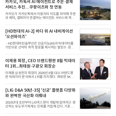
카카오, 카톡서 AI 에이전트로 주문·결제
서비스 추진…쿠팡이츠와 첫 연동
카카오가 카카오톡에서 이용자의 의도를 파악해 주문
과 예약, 결제까지 연결하는 에이전트 서비스에 역량
을 집중한다. 음식 배달을 시작으로 커머스와 예약, 여
행 등으로 적용 범위를 넓혀 AI를 새로운 톡비즈 성장
축으로 만들겠다는 구상이다.정신아 카카오 대표는 6
[HD현대의 AI-2] 바다 위 AI 내비게이션
일 열린 2분기 실적 발표 컨퍼런스콜에서 "AI는 톡비
'오션와이즈'
즈 성장 재점화의 핵심이자 주요 매출원으로 자리 잡
을 것"이라며 이같은 AI 사업 전략을 공개했다. 카카
···HD현대마린슬루선은 인공지능(AI)과 빅데이터를
오는 이날 함께 발표한 2분기 연결 매출이 전년 동기
기반으로 선박의 최적 항로를 제시하는 탈탄소·경제
대비 9% 증가한 2조985억원, 영업이익은 36% 늘어
운항 솔루션 ‘오션와이즈’를 운영하고 있다. 별도의
난 2770억원이라고 밝혔다. 매출과 영업이익 모두 분
장비 설치 없이 일고리즘 만으로 선박의 탄소 배출량
기 기준 역대 최대치다. 카카오는 플랫폼 부문 매출이
을 모니터링 및 예측하며, 연료 소비를 최소화하는 운
이재용 회장, CEO 브랜드평판 8월 빅데이
17% 증가하
항 가이드라인을 제공한다.오션와이즈의 핵심 기능은
터 1위...최태원·구광모 회장순
CI(탄소집약도지수) 실시간 관리 예측, 시 기반 최적
항로 추천, 선단 관리 등이다. HD현대오일뱅크와의
이재용 삼성전자 회장이 2026년 8월 CEO 브랜드평
실증에서는 총 13개 구간, 10만6000km 항해를 통해
판 빅데이터 분석에서 1위를 차지했다. 최태원 SK그
평균 5.3%의 연료 질감 효과를 입증했다. 이는 연간 1
룹 회장과 구광모 LG그룹 회장이 뒤를 이었다.6일 한
만t의 연료를 사용하는 선박 1척 기준 약 3억5000만
국기업평판연구소(소장 구창환)는 빅데이터뉴스와
원의 비용 절감에 해당한다.주목할 점은 오션와이즈
함께 60명의 CEO 브랜드를 대상으로 2026년 7월 6
[LIG D&A 50년-35] '신궁' 플랫폼 다양화
의 핵심
일부터 8월 6일까지 수집된 소비자 빅데이터
와 완벽한 국산화 이뤄내
7,395,735건을 분석한 결과, 삼성 이재용 회장이 브
랜드평판지수 1,984,715를 기록하며 8월 1위에 올랐
2010년대 초반부터 LIG넥스원이 개발에 참여하고 생
다고 밝혔다. 분석에 활용된 빅데이터는 지난 7월
산하는 유도무기체계는 진화를 거듭해 갔다. 기존 무
(14,233,797건) 대비 48.04% 감소한 수치다.8월
기체계에 기반한 새로운 기능이 추가되기도 하고, 활
CEO 브랜드평판 30위 순위는 이재용, 최태원, 정의
용도가 떨어지는 재래식 무기를 새롭게 활용하는 방
선, 구광모, 신동빈, 박현주, 이해진, 정원주, 함영주,