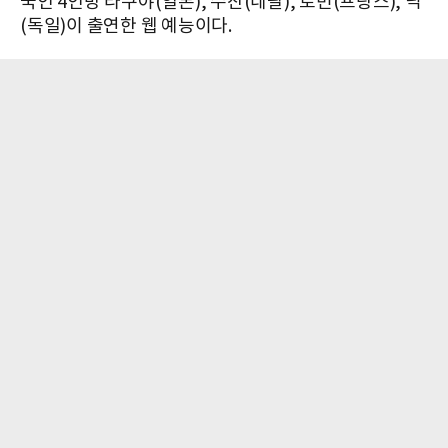
국인 4인방 타쿠야(일본), 수잔(네팔), 로빈(프랑스), 닉
(독일)이 출연한 웹 예능이다.