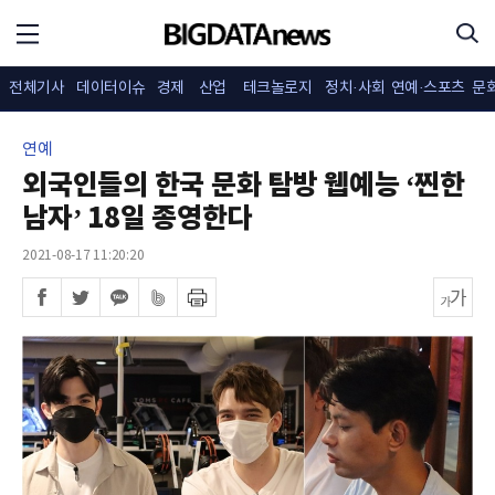
전체기사
데이터이슈
경제
산업
테크놀로지
정치·사회
연예·스포츠
문
연예
외국인들의 한국 문화 탐방 웹예능 ‘찐한
남자’ 18일 종영한다
2021-08-17 11:20:20