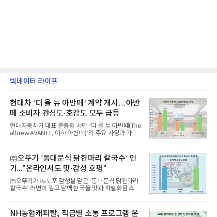
빅데이터 라이프
현대차 ‘디 올 뉴 아반떼’ 계약 개시…아반
떼 소비자 관심도·호감도 모두 급등
현대자동차가 대표 준중형 세단 ‘디 올 뉴 아반떼(The
all new AVANTE, 이하 아반떼)’의 주요 사양과 가격
을 공개하고 5일부터 계약을 시작한다고 밝혔다.아반
떼는 6년 만에 선보이는 8세대 완전변경 모델로, ▲정
교한 선과 면을 중심으로 완성한 파격적인 디자인 ▲
㈜오뚜기 ‘동대문식 닭한마리 칼국수’ 인
과거 중형 세단 수준으로 확대된 차체 제원 ▲글로벌
기..."온라인서도 맛·감성 호평"
최고 수준의 안전성 ▲성능과 효율을 동시에 높인 주
행 완성도 ▲첨단 편의 및 디지털 사양 적용 등을 통해
㈜오뚜기가 K-노포 감성을 담은 ‘동대문식 닭한마리
글로벌 준중형 세단의 새로운 기준을 세웠다.아반떼
칼국수’ 라면이 깊고 담백한 국물 맛과 차별화된 스토
는 가솔린 2.0과 1.6 하이브리드 두 가지 파워트레인
리로 출시 초기부터 높은 인기를 얻고 있다고 4일 밝
과 모던, 프리미엄, 인스퍼레이션 세 가지 트림으로
혔다.‘동대문식 닭한마리 칼국수’는 예상을 뛰어넘는
운영된다.◆ 디자인·공간·안전·성능 전반에서 차급을
소비자 호응에 힘입어 지난 7월 13일 첫 선을 보인 지
NH농협캐피탈, 직급별 소통 프로그램 운
넘