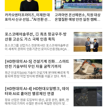
진로 석수,
카카오엔터프라이즈, 이재한 대
고려아연 온산제련소, 직원 대상
표이사 신규 선임..."AI 전환 선
온열질환 예방 안전 실천 캠페인
도"
실시
포스코에어솔루션, 亞 최초 항공우주·방
산용 고순도 가스 국제 인증 획득
포스코그룹 산업가스 전문회사인 포스코에어솔루션
이 세계적 권위의 인증기관인 로이드인증원(LRQA)
으로부터 아시아 지역 최초로 항공우주 및 방산용 고
순도 희귀가스 제조 분야 국제공인 인증인 ‘항공우주·
방산 품질경영시스템(AS9100D)’을 획득했다.포스코
[HD현대의 AI-5] 건설기계 진화…스마트
에어솔루션은 6일 서울 포스코센터에서 김대연 포스
안전 기술부터 무인 자율 굴착기까지
코에어솔루션 대표, 이일형 로이드인증원(LRQA) 한
국지사 대표 등이 참석한 가운데 ‘항공우주·방산 품질
최근 인공지능(AI) 기술이 건설기계 분야에 빠르게 적
경영시스템(AS9100D)’ 인증수여식을 가졌다고 밝혔
용되며 현장 작업 방식에 변화를 이끌고 있다. 특히 무
다.포스코에어솔루션이 획득한 AS9100D는 국제 품
인 자율화 기술은 작업 효율을 획기적으로 높이며 스
질경영시스템 표준(ISO 9001)을 기반으로 항공우주
마트 건설 현장 구현을 앞당기고 있다.HD현대사이트
및 방위산업의 엄격한 특수 요구사항을 반영한 글로
솔루션은 최근 스위스 건설 현장에서 무인 자율 굴착
[HD현대의 AI-4] HD현대오일뱅크, 데이
벌 표준이다. 특히 미세
기를 투입했다. 실제 공사를 진행한 것은 처음으로, 건
터와 AI로 흩어진 밸류체인 연결
설장비 자율화 기술의 새로운 이정표를 제시했다.이
번에 투입된 무인 자율 굴착기는 유럽 대형 건설그룹
정유 산업은 원료 도입부터 생산, 공정 운전, 물류, 판
키바그(KIBAG)의 스위스 투겐 지역 건설 프로젝트에
매에 이르기까지 수많은 변수와 복잡한 판단이 맞물
서 깊이 3m, 폭 12m, 길이 1km 규모의 토목 공사를