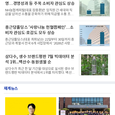
단 18일 만에 누적 판매량 50만 개를 돌파하는 성과를
영…경영성과 등 주목 소비자 관심도 상승
거두었다.이번 신제품은 개발진이 전국의 닭한마리
전문점을 직접 찾아 다니며 최적의 육수 비율을 완성
NH농협캐피탈(대표 장종환)은 임직원 간 세대와 직
했다. 자극적이지 않으면서도 깊은 닭육수에 마늘의
급을 넘어선 소통을 강화하기 위해 직급별 소통 프로
개운한 풍미를 더했으며, 국물이 잘 배어들면서도 쫄
그램'너하(NH)고, 나하(NH)고, NH GO!'를 지난 27일
깃한 식감이 살아있는 칼국수 면발을 정교하게 구현
부터 30일까지 서울 원센티널 NH농협캐피탈타워 22
했다는게 회사측의 설명이다.실제 현장 시식 행사에
층에서 운영했다고 31일 밝혔다.이번 프로그램은 경
종근당홀딩스 '사랑나눔 헌혈캠페인'…소
서도
영지원부 홍보팀과 2026년 새로이(e)＊가 공동 주관
비자 관심도·호감도 모두 상승
했으며, ▲팀장·부장(7.27), ▲계장·주임(7.28), ▲과
장·차장(7.29), ▲대리(7.30) 등 직급별로 총 4회에 걸
종근당홀딩스(대표 최희남)는 22일부터 30일까지 종
쳐 진행됐다.참고로 새로이(e)는 NH농협캐피탈 MZ
근당과 계열사 전국 6개 사업장에서 ‘2026년 사랑나
세대들로(과장~계장) 구성된 자율 참여조직으로, 조
눔 헌혈캠페인’을 실시했다고 31일 밝혔다.이번 캠페
직문화 혁신과 업무 효율성 향상을 위한 다양한 활동
인은 장마와 폭염, 여름휴가 등으로 헌혈 참여가 줄어
을 추진하며,새로운 변화와 이로운 영향력을 조직전
드는 시기에 안정적 혈액 수급에 기여하고 생명나눔
삼다수, 생수 브랜드평판 7월 빅데이터 분
반에 전파하는 역할
문화를 확산하기 위해 마련됐다.캠페인은 종근당 천
석 1위...백산수·동원샘물 순
안공장을 시작으로 ▲효종연구소 ▲종근당바이오 안
산공장 ▲경보제약 아산본사 ▲종근당건강 당진공장
삼다수가 최근 한 달 기간을 대상으로 실시된 생수 브
▲종근당 본사 등 전국 6개 사업장에서 릴레이 방식
랜드평판 빅데이터 분석에서 1위를 차지했다. 백산수
으로 이어졌다.캠페인 기간에는 임직원의 참여를 독
와 동원샘물이 뒤를 이었다.31일 한국기업평판연구
려하기 위해 헌혈 퀴즈와 행운 복권 등 다양한 이벤트
소(소장 구창환)는 국내 소비자들에게 사랑받는 21개
도 진행했다.종근당홀딩스는 임직원들이 기부한 헌혈
생수 브랜드를 대상으로 지난 6월 30일부터 7월 31일
증을 한국백혈병
재계뉴스
까지 수집된 소비자 빅데이터 3,702,555건을 분석한
결과, 삼다수가 브랜드평판지수 1,594,583을 기록하
며 7월 1위에 올랐다고 밝혔다. 분석에 활용된 빅데이
터는 지난 4월(3,435,836건) 대비 7.76% 증가한 수
치다.연구소에 따르면 7월 생수 브랜드평판 순위는 삼
다수, 백산수, 동원샘물, 스파클, 아이시스, 에비앙,
몽베스트, 크리스탈, 풀무원샘물, 평창수, 지리산수,