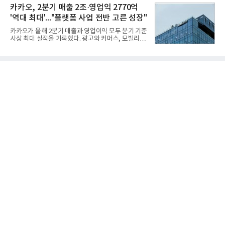
안이 강구됐다. 또 핵심 구성품 국산화를 통해 수출상
카카오, 2분기 매출 2조·영업익 2770억
김승연, 이재현, 강호동, 김범수, 양종
의 제약을 해소하고자 노력했다. 이러한 LIG넥스원의
'역대 최대'..."플랫폼 사업 전반 고른 성장"
신기술 개발 성과가 집약된 무기체계가 바로 휴대용
지대공 유도무기 ‘신궁’이다.신궁은 이미 2009년 수
카카오가 올해 2분기 매출과 영업이익 모두 분기 기준
출을 위한 개량형 멀티런처 개발을 완료함으로써 기
사상 최대 실적을 기록했다. 광고와 커머스, 모빌리
능 다양화와 계열화 가능성을 선보인 바 있었다. 이번
티, 페이 등 플랫폼 사업이 고르게 성장하며 실적을 견
엔 기존 K-30 30mm 대공포 비호 체계에 신궁을 장착
인했다.카카오는 6일 연결 기준 올해 2분기 매출 2조
하는 개량사업, 일명 ‘비호복합’ 프로젝트가 2009년
985억원, 영업이익 2770억원을 기록했다고 밝혔다.
부터 진행됐
전년 동기 대비 매출은 9%, 영업이익은 36% 늘어난
수치다. 전년 동기 실적과 증가율은 카카오게임즈와
카카오헬스케어 관련 손익을 중단영업손익으로 반영
한 기준으로 산출됐다. 지난해 2분기 매출은 1조9175
억원, 영업이익은 2039억원이었다.플랫폼 부문 매출
은 1조2303억원으로 전년 동기 대비 17% 증가했다.
카카오톡 내 광고와 커머스 사업을 아우르는 톡비즈
매출은 6432억원