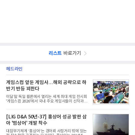
리스트
바로가기
헤드라인
게임스컴 앞둔 게임사…해외 공략으로 하
반기 반등 꾀한다
이달 말 독일 쾰른에서 열리는 세계 최대 게임 전시회
'게임스컴 2026'에서 국내 주요 게임사들이 신작과 글
로벌 전략을 공개한다. 상반기 게임사들의 실적이 업
체별로 엇갈린 가운데 하반기 신작 흥행과 해외 시장
성과가 실적을 좌우할 핵심 변수로 떠오르고 있다.8일
[LIG D&A 50년-37] 홍상어 성공 발판 삼
업계에 따르면 올해 상반기 게임업계는 기업별 성적
아 '범상어' 개발 착수
표가 크게 갈렸다. 대표적으로 크래프톤은 'PUBG: 배
틀그라운드'의 안정적인 성장에 힘입어 상반기 연결
대잠무기체계 ‘홍상어’는 경어뢰 사정거리 밖에 있는
기준 매출 2조6616억원, 영업이익 9725억원으로 역