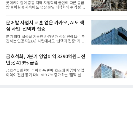
롯데케미칼이 중동 지역 지정학적 불안에 따른 공급
망 불확실성 지속에도 생산 운영 최적화와 수익성 중
심의 사업 운영을 통해 전분기에 이어 흑자 기조를 이
어갔다.롯데케미칼이 2026년 2분기 연결 기준 매출
액 5조6864억원, 영업이익 1101억원을 기록했다고 7
문어발 사업서 교훈 얻은 카카오, AI도 핵
일 밝혔다. 사업별로는 기초화학 부문(롯데케미칼 기
심 사업 '선택과 집중'
초소재사업·LC타이탄·LC USA·롯데대산석화)이 매
출 3조9403억원, 영업이익 23억원을 기록했다. 정기
분기 최대 실적을 기록한 카카오가 성장 전략으로 추
보수 영향과 원료 가격 변동에 따른 래깅 효과로 전분
진하는 인공지능(AI) 사업에서도 ‘선택과 집중’ 기조
기 대비 수익성은 둔화됐지만 흑자 전환 흐름을 유지
를 강화하고 있다. 경쟁사들이 AI 데이터센터 등 인프
했다.첨단소재 부문은 매출 1조1551억원, 영업이익
라 투자에 나서는 것과 달리, 카카오는 ‘카카오톡’이
1325억원을 기록했다. 주요 제품의 스프레드 확대와
라는 플랫폼 경쟁력을 활용한 AI 에이전트 서비스에
금호석화, 2분기 영업이익 3390억원... 전
우호적인 환율 효과
집중하는 전략이다. 과거 무리한 사업 확장 과정에서
년比 419% 급증
겪었던 시행착오를 되풀이하지 않고 핵심 역량에 집
중하겠다는 취지로 풀이된다.7일 업계에 따르면 카카
금호석유화학이 주력 제품 판매 호조에 힘입어 영업
오는 올해 2분기 연결 기준 매출 2조985억원, 영업이
이익이 전년 동기 대비 419.7% 증가하는 '깜짝 실
익 2770억원을 기록했다. 전년 동기 대비 매출과 영업
적'을 냈다. 금호석유화학은 연결 기준 올해 2분기 영
이익은 각각 9%, 36% 증가해 모두 분기 기준 역대
업이익이 3390억원으로 지난해 동기보다 419.7% 증
최대치다. 상반기 기준 매출은 4조405억원, 영업이익
가한 것으로 잠정 집계됐다고 7일 공시했다.매출은 2
은 4884억
조2682억원으로 지난해 동기 대비 27.9% 증가했다.
순이익은 3004억원으로 420.4% 늘었다.이번 호실적
은 주력 제품인 NB라텍스와 합성수지 판매 호조가 견
인한 것으로 풀이된다. 미국의 중국산 의료용 고무장
갑 관세 인상 이후 동남아 장갑업체의 가동률이 높아
지면서 NB라텍스 수요가 증가했고, 원재료인 부타디
엔(BD) 가격 상승분을 제품 가격에 반영하면서 수익
성이 개선됐다.금호석유