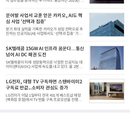
적 잠수함을 공격하는 무기이다. 홍상어는 2010년 넥
대 최대 실적을 기록했다. 엔씨도 올해 출시한 '아이온
스원퓨처 시절 진해하우스에서 최초 생산돼 전력화가
2' 등에 힘입어 호실적을 거둘 것으로 전망된다.반면
이뤄졌다. 이후 2012년 한국형 구축함(KDX-1) 이상
넷마블은 2분기 매출이 증가했지만 영업이익은 전년
의 함정에 실전 배치됐다.그해 7월 해군은 동해상에서
문어발 사업서 교훈 얻은 카카오, AI도 핵
동기 대
성능 검증을 위해 홍상어 시험발사를 실시했다. 이때
심 사업 '선택과 집중'
홍상어가 목표 지점에서 입수한 후 표적을 타격하지
못하고 물속에서 멈춰버리는 예상 밖의 일이 벌어졌
분기 최대 실적을 기록한 카카오가 성장 전략으로 추
다. 2차 품질확인 사격 시험에서도 만족스러운 결과를
진하는 인공지능(AI) 사업에서도 ‘선택과 집중’ 기조
얻지 못했다. 완벽한 신뢰성 확보를 위해 LIG넥스원은
를 강화하고 있다. 경쟁사들이 AI 데이터센터 등 인프
국방과학연구소(ADD) 테스크포스(TF)와 합심해 본
라 투자에 나서는 것과 달리, 카카오는 ‘카카오톡’이
격적인 개선 작업에 착수했다.홍상어 유도탄의 모든
라는 플랫폼 경쟁력을 활용한 AI 에이전트 서비스에
SK텔레콤 15GW AI 인프라 꿈꾼다…통신
분야를
집중하는 전략이다. 과거 무리한 사업 확장 과정에서
넘어 AI DC 패권 도전
겪었던 시행착오를 되풀이하지 않고 핵심 역량에 집
중하겠다는 취지로 풀이된다.7일 업계에 따르면 카카
SK텔레콤이 미래 성장동력으로 낙점한 인공지능 데
오는 올해 2분기 연결 기준 매출 2조985억원, 영업이
이터센터(AI DC) 사업에 속도를 내고 있다. 올 2분기
익 2770억원을 기록했다. 전년 동기 대비 매출과 영업
AI 데이터센터 매출이 90% 이상 급증한 데 이어, 오
이익은 각각 9%, 36% 증가해 모두 분기 기준 역대
는 2035년까지 총 15GW(기가와트) 규모의 AI DC를
최대치다. 상반기 기준 매출은 4조405억원, 영업이익
구축하겠다는 대형 청사진을 제시하면서다. 이에 따
LG전자, 대형 TV 구독하면 스탠바이미2
은 4884억
라 경쟁 구도 역시 이동통신사인 KT, LG유플러스를
구독료 반값...소비자 관심도 증가
넘어 네이버, 삼성SDS 등 IT 인프라 기업으로 확장되
고 있다.7일 SK텔레콤에 따르면 회사는 올해 2분기
LG전자가 이달 1일부터 전국 431개 베스트샵 매장
연결 기준 매출 4조 3591억원, 영업이익 5660억원을
(백화점 포함)에서 TV 번들 구독 프로모션을 진행하고
기록했다. 매출은 전년 동기 대비 0.5%, 영업이익은
있다. 대형 TV 구독 시 스탠바이미2 구독료를 반값 할
67.3% 증가한 수치다. AI DC 사업의 성장에 더해 수
인해주는 프로모션이다.대상 제품은 65·77·83형 올
익성 중심 경영, 그리고 지난해 발생한 일회성 비용에
레드, 75·86·100형 마이크로 RGB, 75·86형 미니
따른 기저효과가 실
RGB 등 거실용 TV로 인기가 높은 베스트셀러 TV 20
개 모델이며, 동시 구독 계약 시 스탠바이미2(모델명
27LX6TPGA) 구독료를 50% 할인 받을 수 있다. 프로