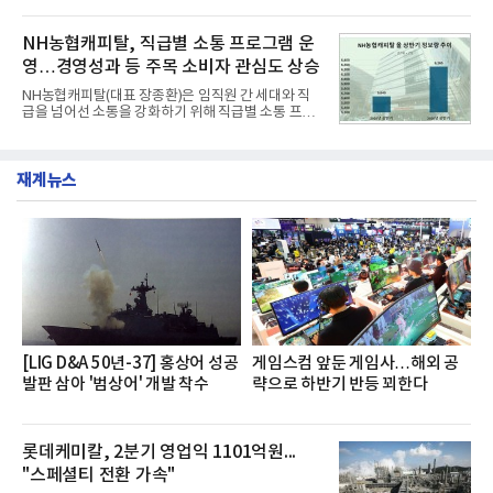
리로 출시 초기부터 높은 인기를 얻고 있다고 4일 밝
과 모던, 프리미엄, 인스퍼레이션 세 가지 트림으로
혔다.‘동대문식 닭한마리 칼국수’는 예상을 뛰어넘는
운영된다.◆ 디자인·공간·안전·성능 전반에서 차급을
소비자 호응에 힘입어 지난 7월 13일 첫 선을 보인 지
NH농협캐피탈, 직급별 소통 프로그램 운
넘
단 18일 만에 누적 판매량 50만 개를 돌파하는 성과를
영…경영성과 등 주목 소비자 관심도 상승
거두었다.이번 신제품은 개발진이 전국의 닭한마리
전문점을 직접 찾아 다니며 최적의 육수 비율을 완성
NH농협캐피탈(대표 장종환)은 임직원 간 세대와 직
했다. 자극적이지 않으면서도 깊은 닭육수에 마늘의
급을 넘어선 소통을 강화하기 위해 직급별 소통 프로
개운한 풍미를 더했으며, 국물이 잘 배어들면서도 쫄
그램'너하(NH)고, 나하(NH)고, NH GO!'를 지난 27일
깃한 식감이 살아있는 칼국수 면발을 정교하게 구현
부터 30일까지 서울 원센티널 NH농협캐피탈타워 22
했다는게 회사측의 설명이다.실제 현장 시식 행사에
층에서 운영했다고 31일 밝혔다.이번 프로그램은 경
서도
재계뉴스
영지원부 홍보팀과 2026년 새로이(e)＊가 공동 주관
했으며, ▲팀장·부장(7.27), ▲계장·주임(7.28), ▲과
장·차장(7.29), ▲대리(7.30) 등 직급별로 총 4회에 걸
쳐 진행됐다.참고로 새로이(e)는 NH농협캐피탈 MZ
세대들로(과장~계장) 구성된 자율 참여조직으로, 조
직문화 혁신과 업무 효율성 향상을 위한 다양한 활동
을 추진하며,새로운 변화와 이로운 영향력을 조직전
반에 전파하는 역할
[LIG D&A 50년-37] 홍상어 성공
게임스컴 앞둔 게임사…해외 공
발판 삼아 '범상어' 개발 착수
략으로 하반기 반등 꾀한다
롯데케미칼, 2분기 영업익 1101억원...
"스페셜티 전환 가속"