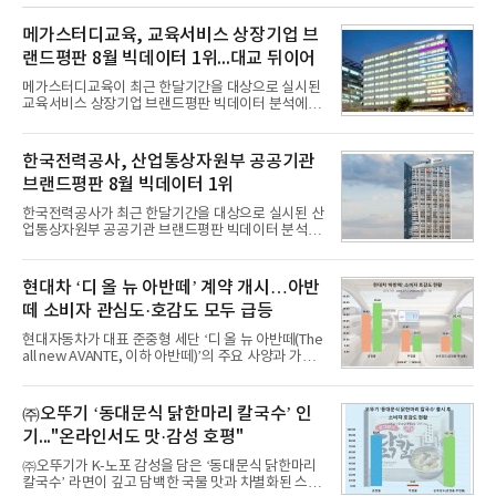
메가스터디교육, 교육서비스 상장기업 브
랜드평판 8월 빅데이터 1위...대교 뒤이어
메가스터디교육이 최근 한달기간을 대상으로 실시된
교육서비스 상장기업 브랜드평판 빅데이터 분석에서
1위를 차지했다. 대교와 디지털대상이 뒤를 이었다.7
일 한국기업평판연구소(소장 구창환)는 국내 교육서
비스 상장기업 브랜드를 대상으로 지난 7월 7일부터
한국전력공사, 산업통상자원부 공공기관
8월 7일까지 수집된 소비자 빅데이터 10,074,233건
브랜드평판 8월 빅데이터 1위
을 분석한 결과, 메가스터디교육이 브랜드평판지수
1,710,926을 기록하며 8월 1위에 올랐다고 밝혔다.
한국전력공사가 최근 한달기간을 대상으로 실시된 산
분석에 활용된 빅데이터는 지난 7월(9,491,206건) 대
업통상자원부 공공기관 브랜드평판 빅데이터 분석에
비 6.14% 증가한 수치로, 교육서비스 상장기업 브랜
서 1위를 차지했다. 한국가스공사와 한국수력원자력
드에 대한 소비자 관심이 확대됐다.연구소에 따르면 8
이 순으로 뒤를 이었다.7일 한국기업평판연구소(소장
월 교육서비스 상장기업 브랜드평판 순위는 메가스터
구창환)는 산업통상자원부 공공기관 41개 브랜드를
현대차 ‘디 올 뉴 아반떼’ 계약 개시…아반
디교육, 대교, 디지
대상으로 지난 7월 7일부터 8월 7일까지 수집된 소비
떼 소비자 관심도·호감도 모두 급등
자 빅데이터 91,102,549건을 분석한 결과, 한국전력
공사가 브랜드평판지수 10,670,633을 기록하며 8월
현대자동차가 대표 준중형 세단 ‘디 올 뉴 아반떼(The
1위에 올랐다고 밝혔다. 분석에 활용된 빅데이터는 지
all new AVANTE, 이하 아반떼)’의 주요 사양과 가격
난 7월(88,893,823건) 대비 2.48% 증가한 수치다.연
을 공개하고 5일부터 계약을 시작한다고 밝혔다.아반
구소에 따르면 8월 산업통상자원부 공공기관 브랜드
떼는 6년 만에 선보이는 8세대 완전변경 모델로, ▲정
평판 30위 순위는 한국전력공사, 한국가스공사, 한국
교한 선과 면을 중심으로 완성한 파격적인 디자인 ▲
㈜오뚜기 ‘동대문식 닭한마리 칼국수’ 인
수력원자력, 한국석
과거 중형 세단 수준으로 확대된 차체 제원 ▲글로벌
기..."온라인서도 맛·감성 호평"
최고 수준의 안전성 ▲성능과 효율을 동시에 높인 주
행 완성도 ▲첨단 편의 및 디지털 사양 적용 등을 통해
㈜오뚜기가 K-노포 감성을 담은 ‘동대문식 닭한마리
글로벌 준중형 세단의 새로운 기준을 세웠다.아반떼
칼국수’ 라면이 깊고 담백한 국물 맛과 차별화된 스토
는 가솔린 2.0과 1.6 하이브리드 두 가지 파워트레인