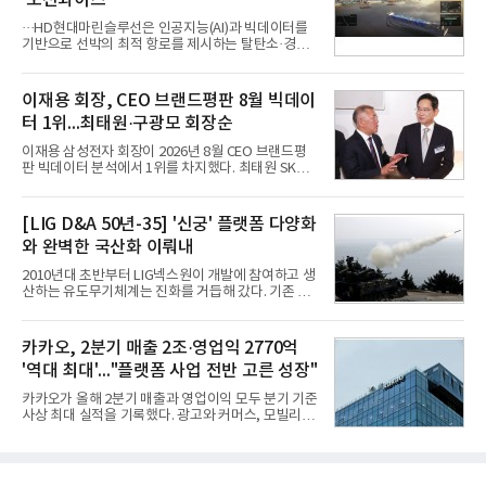
'오션와이즈'
즈 성장 재점화의 핵심이자 주요 매출원으로 자리 잡
을 것"이라며 이같은 AI 사업 전략을 공개했다. 카카
···HD현대마린슬루선은 인공지능(AI)과 빅데이터를
오는 이날 함께 발표한 2분기 연결 매출이 전년 동기
기반으로 선박의 최적 항로를 제시하는 탈탄소·경제
대비 9% 증가한 2조985억원, 영업이익은 36% 늘어
운항 솔루션 ‘오션와이즈’를 운영하고 있다. 별도의
난 2770억원이라고 밝혔다. 매출과 영업이익 모두 분
장비 설치 없이 일고리즘 만으로 선박의 탄소 배출량
기 기준 역대 최대치다. 카카오는 플랫폼 부문 매출이
을 모니터링 및 예측하며, 연료 소비를 최소화하는 운
이재용 회장, CEO 브랜드평판 8월 빅데이
17% 증가하
항 가이드라인을 제공한다.오션와이즈의 핵심 기능은
터 1위...최태원·구광모 회장순
CI(탄소집약도지수) 실시간 관리 예측, 시 기반 최적
항로 추천, 선단 관리 등이다. HD현대오일뱅크와의
이재용 삼성전자 회장이 2026년 8월 CEO 브랜드평
실증에서는 총 13개 구간, 10만6000km 항해를 통해
판 빅데이터 분석에서 1위를 차지했다. 최태원 SK그
평균 5.3%의 연료 질감 효과를 입증했다. 이는 연간 1
룹 회장과 구광모 LG그룹 회장이 뒤를 이었다.6일 한
만t의 연료를 사용하는 선박 1척 기준 약 3억5000만
국기업평판연구소(소장 구창환)는 빅데이터뉴스와
원의 비용 절감에 해당한다.주목할 점은 오션와이즈
함께 60명의 CEO 브랜드를 대상으로 2026년 7월 6
[LIG D&A 50년-35] '신궁' 플랫폼 다양화
의 핵심
일부터 8월 6일까지 수집된 소비자 빅데이터
와 완벽한 국산화 이뤄내
7,395,735건을 분석한 결과, 삼성 이재용 회장이 브
랜드평판지수 1,984,715를 기록하며 8월 1위에 올랐
2010년대 초반부터 LIG넥스원이 개발에 참여하고 생
다고 밝혔다. 분석에 활용된 빅데이터는 지난 7월
산하는 유도무기체계는 진화를 거듭해 갔다. 기존 무
(14,233,797건) 대비 48.04% 감소한 수치다.8월
기체계에 기반한 새로운 기능이 추가되기도 하고, 활
CEO 브랜드평판 30위 순위는 이재용, 최태원, 정의
용도가 떨어지는 재래식 무기를 새롭게 활용하는 방
선, 구광모, 신동빈, 박현주, 이해진, 정원주, 함영주,
안이 강구됐다. 또 핵심 구성품 국산화를 통해 수출상
카카오, 2분기 매출 2조·영업익 2770억
김승연, 이재현, 강호동, 김범수, 양종
의 제약을 해소하고자 노력했다. 이러한 LIG넥스원의
'역대 최대'..."플랫폼 사업 전반 고른 성장"
신기술 개발 성과가 집약된 무기체계가 바로 휴대용
지대공 유도무기 ‘신궁’이다.신궁은 이미 2009년 수
카카오가 올해 2분기 매출과 영업이익 모두 분기 기준
출을 위한 개량형 멀티런처 개발을 완료함으로써 기
사상 최대 실적을 기록했다. 광고와 커머스, 모빌리
능 다양화와 계열화 가능성을 선보인 바 있었다. 이번
티, 페이 등 플랫폼 사업이 고르게 성장하며 실적을 견
엔 기존 K-30 30mm 대공포 비호 체계에 신궁을 장착
인했다.카카오는 6일 연결 기준 올해 2분기 매출 2조
하는 개량사업, 일명 ‘비호복합’ 프로젝트가 2009년
985억원, 영업이익 2770억원을 기록했다고 밝혔다.
부터 진행됐
전년 동기 대비 매출은 9%, 영업이익은 36% 늘어난