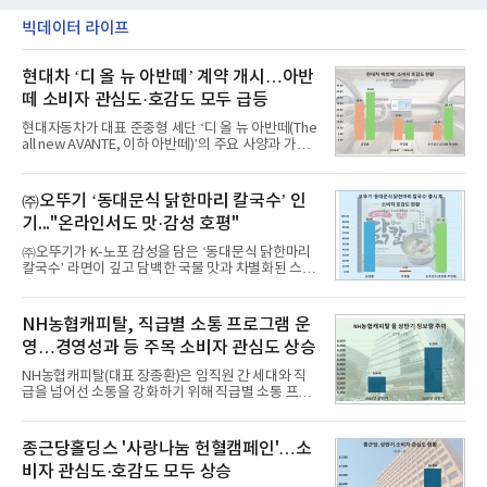
빅데이터 라이프
현대차 ‘디 올 뉴 아반떼’ 계약 개시…아반
떼 소비자 관심도·호감도 모두 급등
현대자동차가 대표 준중형 세단 ‘디 올 뉴 아반떼(The
all new AVANTE, 이하 아반떼)’의 주요 사양과 가격
을 공개하고 5일부터 계약을 시작한다고 밝혔다.아반
떼는 6년 만에 선보이는 8세대 완전변경 모델로, ▲정
교한 선과 면을 중심으로 완성한 파격적인 디자인 ▲
㈜오뚜기 ‘동대문식 닭한마리 칼국수’ 인
과거 중형 세단 수준으로 확대된 차체 제원 ▲글로벌
기..."온라인서도 맛·감성 호평"
최고 수준의 안전성 ▲성능과 효율을 동시에 높인 주
행 완성도 ▲첨단 편의 및 디지털 사양 적용 등을 통해
㈜오뚜기가 K-노포 감성을 담은 ‘동대문식 닭한마리
글로벌 준중형 세단의 새로운 기준을 세웠다.아반떼
칼국수’ 라면이 깊고 담백한 국물 맛과 차별화된 스토
는 가솔린 2.0과 1.6 하이브리드 두 가지 파워트레인
리로 출시 초기부터 높은 인기를 얻고 있다고 4일 밝
과 모던, 프리미엄, 인스퍼레이션 세 가지 트림으로
혔다.‘동대문식 닭한마리 칼국수’는 예상을 뛰어넘는
운영된다.◆ 디자인·공간·안전·성능 전반에서 차급을
소비자 호응에 힘입어 지난 7월 13일 첫 선을 보인 지
NH농협캐피탈, 직급별 소통 프로그램 운
넘
단 18일 만에 누적 판매량 50만 개를 돌파하는 성과를
영…경영성과 등 주목 소비자 관심도 상승
거두었다.이번 신제품은 개발진이 전국의 닭한마리
전문점을 직접 찾아 다니며 최적의 육수 비율을 완성
NH농협캐피탈(대표 장종환)은 임직원 간 세대와 직
했다. 자극적이지 않으면서도 깊은 닭육수에 마늘의
급을 넘어선 소통을 강화하기 위해 직급별 소통 프로
개운한 풍미를 더했으며, 국물이 잘 배어들면서도 쫄
그램'너하(NH)고, 나하(NH)고, NH GO!'를 지난 27일
깃한 식감이 살아있는 칼국수 면발을 정교하게 구현
부터 30일까지 서울 원센티널 NH농협캐피탈타워 22
했다는게 회사측의 설명이다.실제 현장 시식 행사에
층에서 운영했다고 31일 밝혔다.이번 프로그램은 경
종근당홀딩스 '사랑나눔 헌혈캠페인'…소
서도
영지원부 홍보팀과 2026년 새로이(e)＊가 공동 주관
비자 관심도·호감도 모두 상승
했으며, ▲팀장·부장(7.27), ▲계장·주임(7.28), ▲과