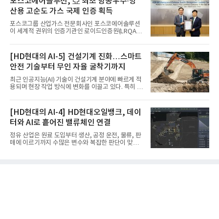
포스코에어솔루션, 亞 최초 항공우주·방
산용 고순도 가스 국제 인증 획득
포스코그룹 산업가스 전문회사인 포스코에어솔루션
이 세계적 권위의 인증기관인 로이드인증원(LRQA)
으로부터 아시아 지역 최초로 항공우주 및 방산용 고
순도 희귀가스 제조 분야 국제공인 인증인 ‘항공우주·
방산 품질경영시스템(AS9100D)’을 획득했다.포스코
[HD현대의 AI-5] 건설기계 진화…스마트
에어솔루션은 6일 서울 포스코센터에서 김대연 포스
안전 기술부터 무인 자율 굴착기까지
코에어솔루션 대표, 이일형 로이드인증원(LRQA) 한
국지사 대표 등이 참석한 가운데 ‘항공우주·방산 품질
최근 인공지능(AI) 기술이 건설기계 분야에 빠르게 적
경영시스템(AS9100D)’ 인증수여식을 가졌다고 밝혔
용되며 현장 작업 방식에 변화를 이끌고 있다. 특히 무
다.포스코에어솔루션이 획득한 AS9100D는 국제 품
인 자율화 기술은 작업 효율을 획기적으로 높이며 스
질경영시스템 표준(ISO 9001)을 기반으로 항공우주
마트 건설 현장 구현을 앞당기고 있다.HD현대사이트
및 방위산업의 엄격한 특수 요구사항을 반영한 글로
솔루션은 최근 스위스 건설 현장에서 무인 자율 굴착
[HD현대의 AI-4] HD현대오일뱅크, 데이
벌 표준이다. 특히 미세
기를 투입했다. 실제 공사를 진행한 것은 처음으로, 건
터와 AI로 흩어진 밸류체인 연결
설장비 자율화 기술의 새로운 이정표를 제시했다.이
번에 투입된 무인 자율 굴착기는 유럽 대형 건설그룹
정유 산업은 원료 도입부터 생산, 공정 운전, 물류, 판
키바그(KIBAG)의 스위스 투겐 지역 건설 프로젝트에
매에 이르기까지 수많은 변수와 복잡한 판단이 맞물
서 깊이 3m, 폭 12m, 길이 1km 규모의 토목 공사를
리는 구조를 갖고 있다. 작은 변화 하나가 전체 수익성
수행할 예정이다. 해당 장비에는 HD건설기계의 22t
과 운영 효율에 직접적인 영향을 미치는 만큼, 데이터
급 굴착기를 기반으로 HD현대사이트솔루션의 스마
를 얼마나 빠르고 정확하게 연결하고 활용하느냐가
트 굴착기 플랫폼
기업경쟁력을 좌우하는 핵심 요소로 떠오르고 있다.
이러한 환경 속에서 HD현대오일뱅크는 인공지능(AI)
을 단순한 업무 자동화 도구로 보지 않고, 정유사의 밸
류체인(Value Chain) 전반을 연결하고 최적화하는 핵
심 기반으로 활용하고 있다.원유 선택과 도입, 생산계
획, 제품 운영, 물류와 수급, 공정 운전에 이르기까지
각 업무를 개별적으로 바라보는 것이 아니라, 하나의