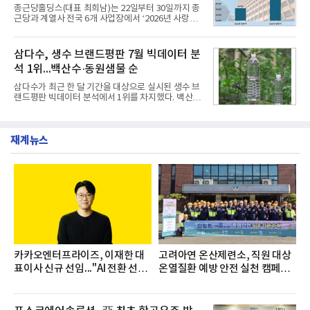
장·차장(7.29), ▲대리(7.30) 등 직급별로 총 4회에 걸
종근당홀딩스(대표 최희남)는 22일부터 30일까지 종
쳐 진행됐다.참고로 새로이(e)는 NH농협캐피탈 MZ
근당과 계열사 전국 6개 사업장에서 ‘2026년 사랑나
세대들로(과장~계장) 구성된 자율 참여조직으로, 조
눔 헌혈캠페인’을 실시했다고 31일 밝혔다.이번 캠페
직문화 혁신과 업무 효율성 향상을 위한 다양한 활동
인은 장마와 폭염, 여름휴가 등으로 헌혈 참여가 줄어
을 추진하며,새로운 변화와 이로운 영향력을 조직전
드는 시기에 안정적 혈액 수급에 기여하고 생명나눔
삼다수, 생수 브랜드평판 7월 빅데이터 분
반에 전파하는 역할
문화를 확산하기 위해 마련됐다.캠페인은 종근당 천
석 1위...백산수·동원샘물 순
안공장을 시작으로 ▲효종연구소 ▲종근당바이오 안
산공장 ▲경보제약 아산본사 ▲종근당건강 당진공장
삼다수가 최근 한 달 기간을 대상으로 실시된 생수 브
▲종근당 본사 등 전국 6개 사업장에서 릴레이 방식
랜드평판 빅데이터 분석에서 1위를 차지했다. 백산수
으로 이어졌다.캠페인 기간에는 임직원의 참여를 독
와 동원샘물이 뒤를 이었다.31일 한국기업평판연구
려하기 위해 헌혈 퀴즈와 행운 복권 등 다양한 이벤트
소(소장 구창환)는 국내 소비자들에게 사랑받는 21개
도 진행했다.종근당홀딩스는 임직원들이 기부한 헌혈
생수 브랜드를 대상으로 지난 6월 30일부터 7월 31일
증을 한국백혈병
재계뉴스
까지 수집된 소비자 빅데이터 3,702,555건을 분석한
결과, 삼다수가 브랜드평판지수 1,594,583을 기록하
며 7월 1위에 올랐다고 밝혔다. 분석에 활용된 빅데이
터는 지난 4월(3,435,836건) 대비 7.76% 증가한 수
치다.연구소에 따르면 7월 생수 브랜드평판 순위는 삼
다수, 백산수, 동원샘물, 스파클, 아이시스, 에비앙,
몽베스트, 크리스탈, 풀무원샘물, 평창수, 지리산수,
진로 석수,
카카오엔터프라이즈, 이재한 대
고려아연 온산제련소, 직원 대상
표이사 신규 선임..."AI 전환 선
온열질환 예방 안전 실천 캠페인
도"
실시