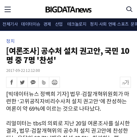
전체기사
데이터이슈
경제
산업
테크놀로지
정치·사회
연예·스포츠
문
정치
[여론조사] 공수처 설치 권고안, 국민 10
명 중 7명 '찬성'
2017-09-22 12:12:00
[빅데이터뉴스 정백희 기자] 법무·검찰개혁위원회가 마
련한 ‘고위공직자비리수사처 설치 권고안’에 찬성하는
여론이 약 69%에 이르는 것으로 나타났다.
리얼미터는 tbs의 의뢰로 지난 20일 여론조사를 실시한
결과, 법무·검찰개혁위의 공수처 설치 권고안에 찬성한