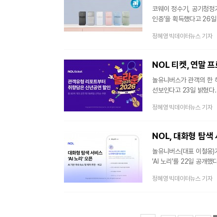
코웨이 정수기, 공기청정기
인증’을 획득했다고 26일 밝혔다. ‘My AI’ 인증은 AI 기술이 탑재된 제품과 
제도로, 소비자 조사를 통해 
정혜영 빅데이터뉴스 기자
‘2025 My, AI 인증
선정되며 기술 경쟁력을 입증했다. 수상 제품은 △아이콘 얼음정수기 시리즈
빌트인 정수기 △노블 공
NOL 티켓, 연말 프
놀유니버스가 관객의 한 
선보인다고 23일 밝혔다.
2025-2026' 프로모션
정혜영 빅데이터뉴스 기자
클래식 장르를 대상으로 
작품을 3회 이상 예매한 
챌린지'도 마련했다. 여기
NOL, 대화형 탐색 
혜택을
놀유니버스(대표 이철웅)가
'AI 노리'를 22일 공개
추천해줘"와 같은 문장형 
정혜영 빅데이터뉴스 기자
선호 및 취향을 파악해 
내릴 수 있도록 돕는 기능
높인다.이번 서비스는 NO