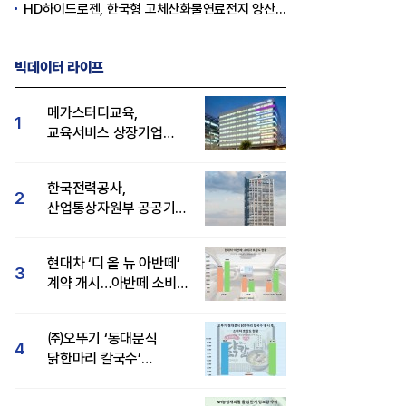
HD하이드로젠, 한국형 고체산화물연료전지 양산체계 구축
빅데이터 라이프
메가스터디교육,
1
교육서비스 상장기업
브랜드평판 8월 빅데이터
1위...대교 뒤이어
한국전력공사,
2
산업통상자원부 공공기관
브랜드평판 8월 빅데이터
1위
현대차 ‘디 올 뉴 아반떼’
3
계약 개시…아반떼 소비자
관심도·호감도 모두 급등
㈜오뚜기 ‘동대문식
4
닭한마리 칼국수’
인기..."온라인서도 맛·
감성 호평"