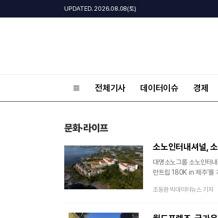
UPDATED. 2026.08.08(토)
전체기사
데이터이슈
경제
문화·라이프
소노인터내셔널, 소노
대명소노그룹 소노인터내셔
런트립 180K in 제주’
10Km를 하나의 여정으로
조동환 빅데이터뉴스 기자
특색을 살린 러닝 코스의 
비발디파크에서 첫 번째 
두 번째 런트립을 진행한다.