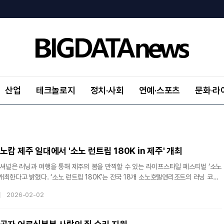
산업
테크놀로지
정치·사회
연예·스포츠
문화·라
캄 제주 일대에서 '소노 런트립 180K in 제주' 개최
널은 러닝과 여행을 통해 제주의 봄을 만끽할 수 있는 라이프스타일 페스티벌 ‘소노
를 개최한다고 밝혔다. ‘소노 런트립 180K’는 전국 18개 소노호텔앤리조트의 러닝 코스
 잇는 러닝 프로젝트다. 자연 속을 달리며 머무는 여행이라는 콘셉트 아래, 지역별
2026-02-02
매력과 웰니스를 동시에 경험할 수 있도록 기획됐다. 지난해 11월 강원도 홍천
런트립을 성공적으로 마친데 이어, 이번에는 천혜의 자연경관을 자랑하는 제주에서
‘소노 런트립 180K in 제주’는 3월 28일부터 29일까지 이틀간 소노캄