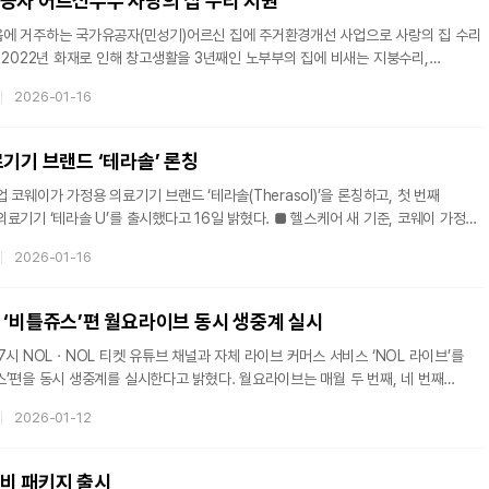
공자 어르신부부 사랑의 집 수리 지원
에 거주하는 국가유공자(민성기)어르신 집에 주거환경개선 사업으로 사랑의 집 수리
 2022년 화재로 인해 창고생활을 3년째인 노부부의 집에 비새는 지붕수리,
일을 거쳐 주거환경개선을 진행했다.월드프렌즈는 대한민국 국제구호개발 NGO
2026-01-16
 굶주림, 긴급구호, 물품후원, ESG 기업사회공헌 등으로 생존 위험에 노출된 국내·
나눔이 실천될 수 있도록 구호활동을 펼치고 있다. 월드프렌즈는 “나라를 위해 몸과
유공자 상황을 살피고 이를 개선해 행복한 삶을 누릴 수 있도록 지원하겠다”고 전했
기기 브랜드 ‘테라솔’ 론칭
 코웨이가 가정용 의료기기 브랜드 ‘테라솔(Therasol)’을 론칭하고, 첫 번째
솔 U’를 출시했다고 16일 밝혔다. ■ 헬스케어 새 기준, 코웨이 가정용
코웨이의 가정용 의료기기 신규 브랜드 ‘테라솔(Therasol)’은 치료를 뜻하는 테라피
2026-01-16
(Solution)의 합성어다. 집에서 활용할 수 있는 의료기기를 통해
 최적 솔루션을 제공하겠다는 의미를 담았다. 코웨이는 테라솔을 기반으로 라인업을
확대해 가정용 의료기기 시장을 적극 공략할 계획이다. ■ “앉아만 있어도 자동 케
 ‘비틀쥬스’편 월요라이브 동시 생중계 실시
7시 NOLㆍNOL 티켓 유튜브 채널과 자체 라이브 커머스 서비스 ‘NOL 라이브’를
생중계를 실시한다고 밝혔다. 월요라이브는 매월 두 번째, 네 번째
으로 다양한 뮤지컬을 이야기하며 이어가는 라이브 콘텐츠다. 이번 라이브에는
2026-01-12
, 홍나현, 나하나, 정욱진 배우가 출연해 작품의 매력을 심도 있게 짚어주는 관전
 생생한 무대 뒷이야기를 전할 예정이다. 이번 방송은 ‘월요라이브’ 실시간
브 커머스 형태로 진행된다. 방송 중에만 뮤지컬 ‘비
비 패키지 출시