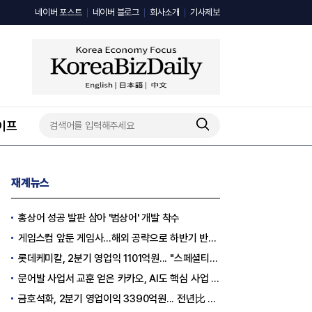
네이버 포스트
네이버 블로그
회사소개
기사제보
이프
재계뉴스
홍상어 성공 발판 삼아 '범상어' 개발 착수
게임스컴 앞둔 게임사…해외 공략으로 하반기 반등 꾀한다
롯데케미칼, 2분기 영업익 1101억원... "스페셜티 전환 가속"
문어발 사업서 교훈 얻은 카카오, AI도 핵심 사업 '선택과 집중'
금호석화, 2분기 영업이익 3390억원... 전년比 419% 급증