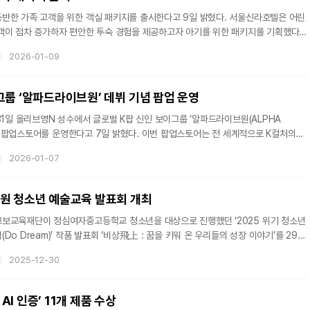
가족 고객을 위한 객실 패키지를 출시한다고 9일 밝혔다. 서울신라호텔은 어린
객이 점차 증가하자 편안한 투숙 경험을 제공하고자 아기를 위한 패키지를 기획했다.
비 블리스(Mom & Baby Bliss)’는 서울신라호텔이 아기(생후 1개월부터 36개월
2026-01-09
 선보이는 첫 객실 패키지로, 아기를 위한 맞춤형 혜택을 강화했다. 맘 앤 베이비
으로 △베이비 침구 세트와 △맘 앤 베이비 신라베어 제공이다. 베이비 침구
, 슬리퍼와 성인용 슬리퍼로 구성되며, 신라호텔의 마스
그룹 ‘알파드라이브원’ 데뷔 기념 팝업 운영
31일 올리브영N 성수에서 글로벌 K팝 신인 보이그룹 ‘알파드라이브원(ALPHA
 운영한다고 7일 밝혔다. 이번 팝업스토어는 전 세계적으로 K컬처의
방한 외국인들 코스가 된 올리브영N 성수에서 K뷰티와 K팝을 동시에 체험할 수 있도록
2026-01-07
로 자리매김했다. 이번에는 규모를 넓혀 올리브영N 성수 내 매달
 열리는 공간인 ‘트렌드팟 바이 성수’에서 알파드라이브원이 글
원 청소년 예술교육 발표회 개최
보교육재단이 정심여자중고등학교 청소년을 대상으로 진행했던 ‘2025 위기 청소년
o Dream)’ 작품 발표회 ‘비상飛上 : 꿈을 키워 온 우리들의 성장 이야기’를 29일
2025-12-30
적 회복과 성장을 지원하는 특화 프로그램이다. 교육 전문가와 현직 연기
로 참여해 교육 질을 높였다. 지난 2020년부터 안양소년원 학생
인성교육으로 시작돼 올해로 5년째 운영을 이어오고 있다. 현재까지 총 250여 명의 수료생
 AI 인증’ 11개 제품 수상