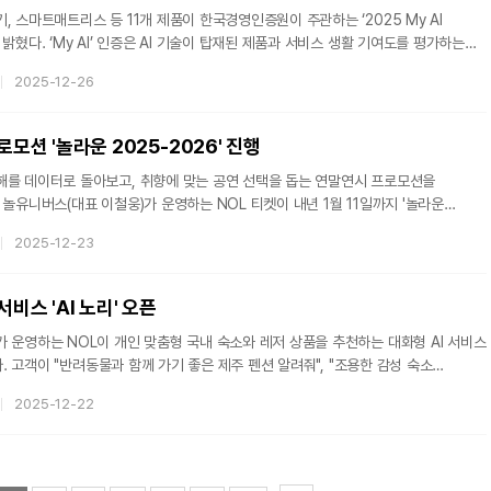
, 스마트매트리스 등 11개 제품이 한국경영인증원이 주관하는 ‘2025 My AI
서비스 생활 기여도를 평가하는
유용성과 편의성, 신뢰도 등을 종합 평가해 우수 상품을 선정한다. 코웨이는 올해
2025-12-26
’ 평가에서 정수기·공기청정기·비데·스마트 매트리스 전 제품군에서 총 11개 제품이
 △아이콘 정수기2 △엘리트
기청정기2 △룰루 더블케어 비데2 시리즈 △비렉스 스마트 매트
로모션 '놀라운 2025-2026' 진행
해를 데이터로 돌아보고, 취향에 맞는 공연 선택을 돕는 연말연시 프로모션을
 놀유니버스(대표 이철웅)가 운영하는 NOL 티켓이 내년 1월 11일까지 '놀라운
을 진행한다. 매주 월·목 오전 10시에는 연극·뮤지컬, 월·수·금 오전 10시에는 전시·
2025-12-23
인기 작품을 추천하고 최대 50% 한정 특가에 제공한다. 해당 프로모션에서 소개한
고객에게는 추첨을 통해 최대 20만원 상당의 공연 할인 쿠폰을 제공하는 '작심삼공
에 최대 5천 원 할인 쿠폰과 전시 MD 굿즈를 선착순 지급해 고객들의 공연 관람
서비스 'AI 노리' 오픈
 운영하는 NOL이 개인 맞춤형 국내 숙소와 레저 상품을 추천하는 대화형 AI 서비스
했다. 고객이 "반려동물과 함께 가기 좋은 제주 펜션 알려줘", "조용한 감성 숙소
질문을 하면 AI 노리가 다양한 조건을 분석해 최적의 선택지를 즉시 제안한다. 고객
2025-12-22
더욱 정교한 개인화 추천을 제공하며, 여러 후보를 한 화면에서 비교해 빠르게 결정을
도 탑재했다. 이와 함께 연관된 숙소·레저 상품을 함께 제안해 여행 계획의 완성도를
L이 지난 11월 해외패키지를 대상으로 선보인 대화형 AI 추천 베타 경