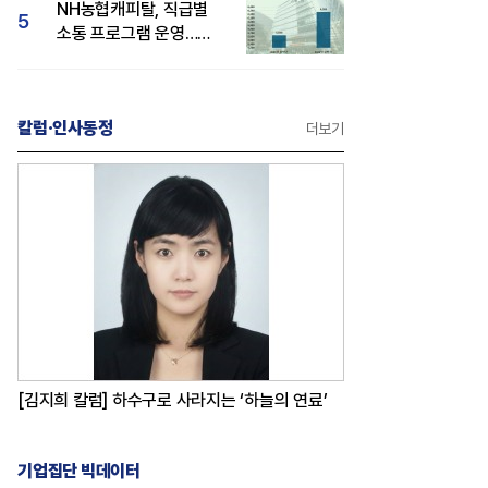
NH농협캐피탈, 직급별
5
소통 프로그램 운영…
경영성과 등 주목 소비자
관심도 상승
칼럼·인사동정
더보기
[김지희 칼럼] 하수구로 사라지는 ‘하늘의 연료’
기업집단 빅데이터