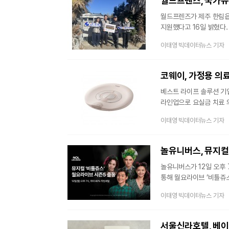
월드프렌즈, 국가유
월드프렌즈가 제주 한림읍
지원했다고 16일 밝혔다.
누전전기배선 정리등 10
이태영 빅데이터뉴스 기자
공익법인으로 가난과 질병,
외 취약계층 대상자들에게
마음을 바쳐 헌신한 국가
코웨이, 가정용 의료
베스트 라이프 솔루션 기업
라인업으로 요실금 치료 의료기기 ‘테라
의료기기 브랜드 ‘테라솔’
이태영 빅데이터뉴스 기자
(Therapy)와 해결책을 의미하는 솔루션
고객의 건강한 삶을 위한
놀유니버스, 뮤지컬
놀유니버스가 12일 오후 
통해 월요라이브 ‘비틀쥬스’편을 동시 
월요일마다 토크 콘서트 형식
이태영 빅데이터뉴스 기자
뮤지컬 ‘비틀쥬스’ 정원영
포인트 소개부터 연습실 에피소드 등
티켓 판매를 병행하는 라이
서울신라호텔, 베이