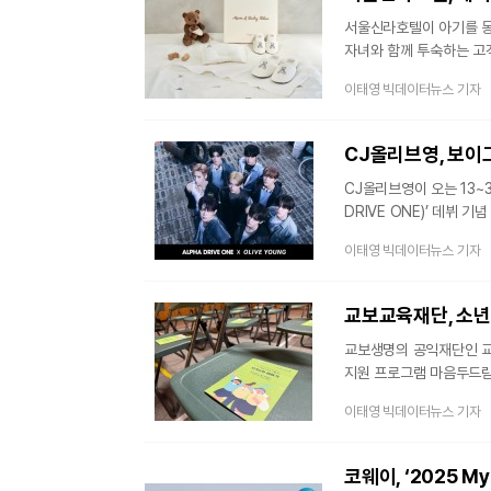
서울신라호텔이 아기를 동반한 
자녀와 함께 투숙하는 고
베이비 패키지 ‘맘 앤 베이
이태영 빅데이터뉴스 기자
영유아) 동반 고객을 대상으로
블리스은 패키지 투숙객 한정
세트는 아기 베개와 담요
CJ올리브영, 보이
CJ올리브영이 오는 13~
DRIVE ONE)’ 데뷔 기념 팝업스토어를
위상이 높아진 가운데, 
이태영 빅데이터뉴스 기자
기획됐다. 올리브영N 성수는 K팝 아티스트의 신규 앨범과 굿즈를 소개하는 특화존 ‘케이팝 나우’를 운영하며
K뷰티뿐만 아니라 K팝 팬들까지 찾는 공간으
브랜드 협업 팝업스토어가
교보교육재단, 소년
교보생명의 공익재단인 교
지원 프로그램 마음두드림(D
개최했다. 30일 교보교육재단에 따르면 '마음두드림(Do Dream)'은 인문학적 성찰을 위한 토론과 연극
이태영 빅데이터뉴스 기자
치유를 결합해 위기 청소년 정서
지도자 등 각 분야 전문가들이 강사진으
코웨이, ‘2025 My