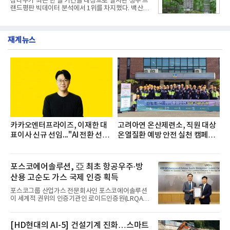
삼다수가 최근 한 달 기간을 대상으로 실시된 생수 브
▲종근당 본사 등 전국 6개 사업장에서 릴레이 방식
랜드평판 빅데이터 분석에서 1위를 차지했다. 백산수
으로 이어졌다.캠페인 기간에는 임직원의 참여를 독
와 동원샘물이 뒤를 이었다.31일 한국기업평판연구
려하기 위해 헌혈 퀴즈와 행운 복권 등 다양한 이벤트
소(소장 구창환)는 국내 소비자들에게 사랑받는 21개
도 진행했다.종근당홀딩스는 임직원들이 기부한 헌혈
생수 브랜드를 대상으로 지난 6월 30일부터 7월 31일
증을 한국백혈병
재계뉴스
까지 수집된 소비자 빅데이터 3,702,555건을 분석한
결과, 삼다수가 브랜드평판지수 1,594,583을 기록하
며 7월 1위에 올랐다고 밝혔다. 분석에 활용된 빅데이
터는 지난 4월(3,435,836건) 대비 7.76% 증가한 수
치다.연구소에 따르면 7월 생수 브랜드평판 순위는 삼
다수, 백산수, 동원샘물, 스파클, 아이시스, 에비앙,
몽베스트, 크리스탈, 풀무원샘물, 평창수, 지리산수,
진로 석수,
카카오엔터프라이즈, 이재한 대
고려아연 온산제련소, 직원 대상
표이사 신규 선임..."AI 전환 선
온열질환 예방 안전 실천 캠페인
도"
실시
포스코에어솔루션, 亞 최초 항공우주·방
산용 고순도 가스 국제 인증 획득
포스코그룹 산업가스 전문회사인 포스코에어솔루션
이 세계적 권위의 인증기관인 로이드인증원(LRQA)
으로부터 아시아 지역 최초로 항공우주 및 방산용 고
순도 희귀가스 제조 분야 국제공인 인증인 ‘항공우주·
방산 품질경영시스템(AS9100D)’을 획득했다.포스코
[HD현대의 AI-5] 건설기계 진화…스마트
에어솔루션은 6일 서울 포스코센터에서 김대연 포스