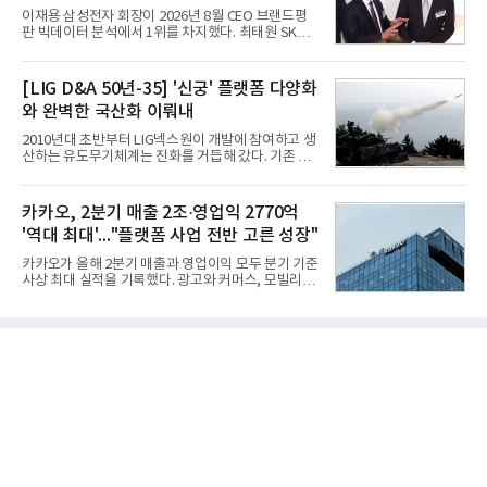
항로 추천, 선단 관리 등이다. HD현대오일뱅크와의
이재용 삼성전자 회장이 2026년 8월 CEO 브랜드평
실증에서는 총 13개 구간, 10만6000km 항해를 통해
판 빅데이터 분석에서 1위를 차지했다. 최태원 SK그
평균 5.3%의 연료 질감 효과를 입증했다. 이는 연간 1
룹 회장과 구광모 LG그룹 회장이 뒤를 이었다.6일 한
만t의 연료를 사용하는 선박 1척 기준 약 3억5000만
국기업평판연구소(소장 구창환)는 빅데이터뉴스와
원의 비용 절감에 해당한다.주목할 점은 오션와이즈
함께 60명의 CEO 브랜드를 대상으로 2026년 7월 6
[LIG D&A 50년-35] '신궁' 플랫폼 다양화
의 핵심
일부터 8월 6일까지 수집된 소비자 빅데이터
와 완벽한 국산화 이뤄내
7,395,735건을 분석한 결과, 삼성 이재용 회장이 브
랜드평판지수 1,984,715를 기록하며 8월 1위에 올랐
2010년대 초반부터 LIG넥스원이 개발에 참여하고 생
다고 밝혔다. 분석에 활용된 빅데이터는 지난 7월
산하는 유도무기체계는 진화를 거듭해 갔다. 기존 무
(14,233,797건) 대비 48.04% 감소한 수치다.8월
기체계에 기반한 새로운 기능이 추가되기도 하고, 활
CEO 브랜드평판 30위 순위는 이재용, 최태원, 정의
용도가 떨어지는 재래식 무기를 새롭게 활용하는 방
선, 구광모, 신동빈, 박현주, 이해진, 정원주, 함영주,
안이 강구됐다. 또 핵심 구성품 국산화를 통해 수출상
카카오, 2분기 매출 2조·영업익 2770억
김승연, 이재현, 강호동, 김범수, 양종
의 제약을 해소하고자 노력했다. 이러한 LIG넥스원의
'역대 최대'..."플랫폼 사업 전반 고른 성장"
신기술 개발 성과가 집약된 무기체계가 바로 휴대용
지대공 유도무기 ‘신궁’이다.신궁은 이미 2009년 수
카카오가 올해 2분기 매출과 영업이익 모두 분기 기준
출을 위한 개량형 멀티런처 개발을 완료함으로써 기
사상 최대 실적을 기록했다. 광고와 커머스, 모빌리
능 다양화와 계열화 가능성을 선보인 바 있었다. 이번
티, 페이 등 플랫폼 사업이 고르게 성장하며 실적을 견
엔 기존 K-30 30mm 대공포 비호 체계에 신궁을 장착
인했다.카카오는 6일 연결 기준 올해 2분기 매출 2조
하는 개량사업, 일명 ‘비호복합’ 프로젝트가 2009년
985억원, 영업이익 2770억원을 기록했다고 밝혔다.
부터 진행됐
전년 동기 대비 매출은 9%, 영업이익은 36% 늘어난
수치다. 전년 동기 실적과 증가율은 카카오게임즈와
카카오헬스케어 관련 손익을 중단영업손익으로 반영
한 기준으로 산출됐다. 지난해 2분기 매출은 1조9175
억원, 영업이익은 2039억원이었다.플랫폼 부문 매출
은 1조2303억원으로 전년 동기 대비 17% 증가했다.
카카오톡 내 광고와 커머스 사업을 아우르는 톡비즈
매출은 6432억원