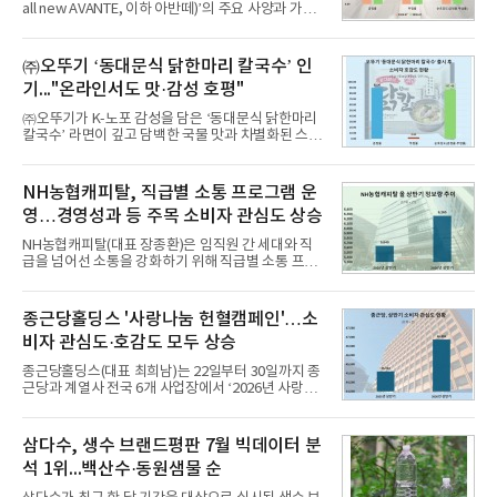
all new AVANTE, 이하 아반떼)’의 주요 사양과 가격
을 공개하고 5일부터 계약을 시작한다고 밝혔다.아반
떼는 6년 만에 선보이는 8세대 완전변경 모델로, ▲정
교한 선과 면을 중심으로 완성한 파격적인 디자인 ▲
㈜오뚜기 ‘동대문식 닭한마리 칼국수’ 인
과거 중형 세단 수준으로 확대된 차체 제원 ▲글로벌
기..."온라인서도 맛·감성 호평"
최고 수준의 안전성 ▲성능과 효율을 동시에 높인 주
행 완성도 ▲첨단 편의 및 디지털 사양 적용 등을 통해
㈜오뚜기가 K-노포 감성을 담은 ‘동대문식 닭한마리
글로벌 준중형 세단의 새로운 기준을 세웠다.아반떼
칼국수’ 라면이 깊고 담백한 국물 맛과 차별화된 스토
는 가솔린 2.0과 1.6 하이브리드 두 가지 파워트레인
리로 출시 초기부터 높은 인기를 얻고 있다고 4일 밝
과 모던, 프리미엄, 인스퍼레이션 세 가지 트림으로
혔다.‘동대문식 닭한마리 칼국수’는 예상을 뛰어넘는
운영된다.◆ 디자인·공간·안전·성능 전반에서 차급을
소비자 호응에 힘입어 지난 7월 13일 첫 선을 보인 지
NH농협캐피탈, 직급별 소통 프로그램 운
넘
단 18일 만에 누적 판매량 50만 개를 돌파하는 성과를
영…경영성과 등 주목 소비자 관심도 상승
거두었다.이번 신제품은 개발진이 전국의 닭한마리
전문점을 직접 찾아 다니며 최적의 육수 비율을 완성
NH농협캐피탈(대표 장종환)은 임직원 간 세대와 직
했다. 자극적이지 않으면서도 깊은 닭육수에 마늘의
급을 넘어선 소통을 강화하기 위해 직급별 소통 프로
개운한 풍미를 더했으며, 국물이 잘 배어들면서도 쫄
그램'너하(NH)고, 나하(NH)고, NH GO!'를 지난 27일
깃한 식감이 살아있는 칼국수 면발을 정교하게 구현
부터 30일까지 서울 원센티널 NH농협캐피탈타워 22
했다는게 회사측의 설명이다.실제 현장 시식 행사에
층에서 운영했다고 31일 밝혔다.이번 프로그램은 경
종근당홀딩스 '사랑나눔 헌혈캠페인'…소
서도
영지원부 홍보팀과 2026년 새로이(e)＊가 공동 주관
비자 관심도·호감도 모두 상승
했으며, ▲팀장·부장(7.27), ▲계장·주임(7.28), ▲과
장·차장(7.29), ▲대리(7.30) 등 직급별로 총 4회에 걸
종근당홀딩스(대표 최희남)는 22일부터 30일까지 종
쳐 진행됐다.참고로 새로이(e)는 NH농협캐피탈 MZ
근당과 계열사 전국 6개 사업장에서 ‘2026년 사랑나
세대들로(과장~계장) 구성된 자율 참여조직으로, 조
눔 헌혈캠페인’을 실시했다고 31일 밝혔다.이번 캠페
직문화 혁신과 업무 효율성 향상을 위한 다양한 활동
인은 장마와 폭염, 여름휴가 등으로 헌혈 참여가 줄어
을 추진하며,새로운 변화와 이로운 영향력을 조직전
드는 시기에 안정적 혈액 수급에 기여하고 생명나눔
삼다수, 생수 브랜드평판 7월 빅데이터 분
반에 전파하는 역할
문화를 확산하기 위해 마련됐다.캠페인은 종근당 천
석 1위...백산수·동원샘물 순
안공장을 시작으로 ▲효종연구소 ▲종근당바이오 안
산공장 ▲경보제약 아산본사 ▲종근당건강 당진공장