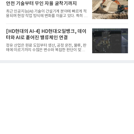
안전 기술부터 무인 자율 굴착기까지
코에어솔루션 대표, 이일형 로이드인증원(LRQA) 한
국지사 대표 등이 참석한 가운데 ‘항공우주·방산 품질
최근 인공지능(AI) 기술이 건설기계 분야에 빠르게 적
경영시스템(AS9100D)’ 인증수여식을 가졌다고 밝혔
용되며 현장 작업 방식에 변화를 이끌고 있다. 특히 무
다.포스코에어솔루션이 획득한 AS9100D는 국제 품
인 자율화 기술은 작업 효율을 획기적으로 높이며 스
질경영시스템 표준(ISO 9001)을 기반으로 항공우주
마트 건설 현장 구현을 앞당기고 있다.HD현대사이트
및 방위산업의 엄격한 특수 요구사항을 반영한 글로
솔루션은 최근 스위스 건설 현장에서 무인 자율 굴착
[HD현대의 AI-4] HD현대오일뱅크, 데이
벌 표준이다. 특히 미세
기를 투입했다. 실제 공사를 진행한 것은 처음으로, 건
터와 AI로 흩어진 밸류체인 연결
설장비 자율화 기술의 새로운 이정표를 제시했다.이
번에 투입된 무인 자율 굴착기는 유럽 대형 건설그룹
정유 산업은 원료 도입부터 생산, 공정 운전, 물류, 판
키바그(KIBAG)의 스위스 투겐 지역 건설 프로젝트에
매에 이르기까지 수많은 변수와 복잡한 판단이 맞물
서 깊이 3m, 폭 12m, 길이 1km 규모의 토목 공사를
리는 구조를 갖고 있다. 작은 변화 하나가 전체 수익성
수행할 예정이다. 해당 장비에는 HD건설기계의 22t
과 운영 효율에 직접적인 영향을 미치는 만큼, 데이터
급 굴착기를 기반으로 HD현대사이트솔루션의 스마
를 얼마나 빠르고 정확하게 연결하고 활용하느냐가
트 굴착기 플랫폼
기업경쟁력을 좌우하는 핵심 요소로 떠오르고 있다.
이러한 환경 속에서 HD현대오일뱅크는 인공지능(AI)
을 단순한 업무 자동화 도구로 보지 않고, 정유사의 밸
류체인(Value Chain) 전반을 연결하고 최적화하는 핵
심 기반으로 활용하고 있다.원유 선택과 도입, 생산계
획, 제품 운영, 물류와 수급, 공정 운전에 이르기까지
각 업무를 개별적으로 바라보는 것이 아니라, 하나의
흐름