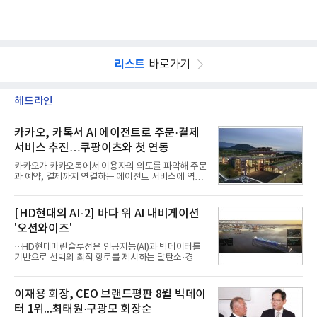
리스트
바로가기
헤드라인
카카오, 카톡서 AI 에이전트로 주문·결제
서비스 추진…쿠팡이츠와 첫 연동
카카오가 카카오톡에서 이용자의 의도를 파악해 주문
과 예약, 결제까지 연결하는 에이전트 서비스에 역량
을 집중한다. 음식 배달을 시작으로 커머스와 예약, 여
행 등으로 적용 범위를 넓혀 AI를 새로운 톡비즈 성장
축으로 만들겠다는 구상이다.정신아 카카오 대표는 6
[HD현대의 AI-2] 바다 위 AI 내비게이션
일 열린 2분기 실적 발표 컨퍼런스콜에서 "AI는 톡비
'오션와이즈'
즈 성장 재점화의 핵심이자 주요 매출원으로 자리 잡
을 것"이라며 이같은 AI 사업 전략을 공개했다. 카카
···HD현대마린슬루선은 인공지능(AI)과 빅데이터를
오는 이날 함께 발표한 2분기 연결 매출이 전년 동기
기반으로 선박의 최적 항로를 제시하는 탈탄소·경제
대비 9% 증가한 2조985억원, 영업이익은 36% 늘어
운항 솔루션 ‘오션와이즈’를 운영하고 있다. 별도의
난 2770억원이라고 밝혔다. 매출과 영업이익 모두 분
장비 설치 없이 일고리즘 만으로 선박의 탄소 배출량
기 기준 역대 최대치다. 카카오는 플랫폼 부문 매출이
을 모니터링 및 예측하며, 연료 소비를 최소화하는 운
이재용 회장, CEO 브랜드평판 8월 빅데이
17% 증가하
항 가이드라인을 제공한다.오션와이즈의 핵심 기능은
터 1위...최태원·구광모 회장순
CI(탄소집약도지수) 실시간 관리 예측, 시 기반 최적