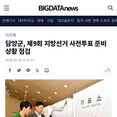
전체기사
데이터이슈
경제
산업
테크놀로지
정치·사회
연예·스포츠
문
지자체
담양군, 제9회 지방선거 사전투표 준비
상황 점검
2026-05-28 15:07:07