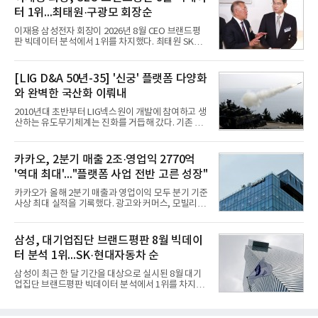
일 열린 2분기 실적 발표 컨퍼런스콜에서 "AI는 톡비
터 1위...최태원·구광모 회장순
즈 성장 재점화의 핵심이자 주요 매출원으로 자리 잡
을 것"이라며 이같은 AI 사업 전략을 공개했다. 카카
이재용 삼성전자 회장이 2026년 8월 CEO 브랜드평
오는 이날 함께 발표한 2분기 연결 매출이 전년 동기
판 빅데이터 분석에서 1위를 차지했다. 최태원 SK그
대비 9% 증가한 2조985억원, 영업이익은 36% 늘어
룹 회장과 구광모 LG그룹 회장이 뒤를 이었다.6일 한
난 2770억원이라고 밝혔다. 매출과 영업이익 모두 분
국기업평판연구소(소장 구창환)는 빅데이터뉴스와
기 기준 역대 최대치다. 카카오는 플랫폼 부문 매출이
함께 60명의 CEO 브랜드를 대상으로 2026년 7월 6
[LIG D&A 50년-35] '신궁' 플랫폼 다양화
17% 증가하
일부터 8월 6일까지 수집된 소비자 빅데이터
와 완벽한 국산화 이뤄내
7,395,735건을 분석한 결과, 삼성 이재용 회장이 브
랜드평판지수 1,984,715를 기록하며 8월 1위에 올랐
2010년대 초반부터 LIG넥스원이 개발에 참여하고 생
다고 밝혔다. 분석에 활용된 빅데이터는 지난 7월
산하는 유도무기체계는 진화를 거듭해 갔다. 기존 무
(14,233,797건) 대비 48.04% 감소한 수치다.8월
기체계에 기반한 새로운 기능이 추가되기도 하고, 활
CEO 브랜드평판 30위 순위는 이재용, 최태원, 정의
용도가 떨어지는 재래식 무기를 새롭게 활용하는 방
선, 구광모, 신동빈, 박현주, 이해진, 정원주, 함영주,
안이 강구됐다. 또 핵심 구성품 국산화를 통해 수출상
카카오, 2분기 매출 2조·영업익 2770억
김승연, 이재현, 강호동, 김범수, 양종
의 제약을 해소하고자 노력했다. 이러한 LIG넥스원의
'역대 최대'..."플랫폼 사업 전반 고른 성장"
신기술 개발 성과가 집약된 무기체계가 바로 휴대용
지대공 유도무기 ‘신궁’이다.신궁은 이미 2009년 수
카카오가 올해 2분기 매출과 영업이익 모두 분기 기준
출을 위한 개량형 멀티런처 개발을 완료함으로써 기
사상 최대 실적을 기록했다. 광고와 커머스, 모빌리
능 다양화와 계열화 가능성을 선보인 바 있었다. 이번
티, 페이 등 플랫폼 사업이 고르게 성장하며 실적을 견
엔 기존 K-30 30mm 대공포 비호 체계에 신궁을 장착
인했다.카카오는 6일 연결 기준 올해 2분기 매출 2조
하는 개량사업, 일명 ‘비호복합’ 프로젝트가 2009년
985억원, 영업이익 2770억원을 기록했다고 밝혔다.
삼성, 대기업집단 브랜드평판 8월 빅데이
부터 진행됐
전년 동기 대비 매출은 9%, 영업이익은 36% 늘어난
터 분석 1위...SK·현대자동차 순
수치다. 전년 동기 실적과 증가율은 카카오게임즈와
카카오헬스케어 관련 손익을 중단영업손익으로 반영
삼성이 최근 한 달 기간을 대상으로 실시된 8월 대기
한 기준으로 산출됐다. 지난해 2분기 매출은 1조9175
업집단 브랜드평판 빅데이터 분석에서 1위를 차지했
억원, 영업이익은 2039억원이었다.플랫폼 부문 매출
다. SK와 현대자동차가 뒤를 이었다.6일 한국기업평
은 1조2303억원으로 전년 동기 대비 17% 증가했다.
판연구소(소장 구창환)는 66개 대기업집단 브랜드를
카카오톡 내 광고와 커머스 사업을 아우르는 톡비즈
대상으로 지난 7월 6일부터 8월 6일까지 수집된 소비