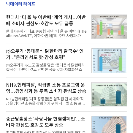
매출은 6432억원
자 빅데이터 110,494,413건을 분석한 결과, 삼성이
빅데이터 라이프
브랜드평판지수 15,185,511을 기록하며 8월 1위에
올랐다고 밝혔다. 분석에 활용된 빅데이터는 지난 7월
현대차 ‘디 올 뉴 아반떼’ 계약 개시…아반
(198,188,813건) 대비 44.25% 감소한 수치다.연구소
에 따르면 8월 대기업집단 브랜드평판 30위 순위는
떼 소비자 관심도·호감도 모두 급등
삼성, SK, 현대자동차, 두산, LG, 한화, 쿠팡, GS, 네
이버, 농협, 신세계 순이었다.이어 미래에셋, 롯데, 현
현대자동차가 대표 준중형 세단 ‘디 올 뉴 아반떼(The
대백화점, 카카오
all new AVANTE, 이하 아반떼)’의 주요 사양과 가격
을 공개하고 5일부터 계약을 시작한다고 밝혔다.아반
떼는 6년 만에 선보이는 8세대 완전변경 모델로, ▲정
교한 선과 면을 중심으로 완성한 파격적인 디자인 ▲
㈜오뚜기 ‘동대문식 닭한마리 칼국수’ 인
과거 중형 세단 수준으로 확대된 차체 제원 ▲글로벌
기..."온라인서도 맛·감성 호평"
최고 수준의 안전성 ▲성능과 효율을 동시에 높인 주
행 완성도 ▲첨단 편의 및 디지털 사양 적용 등을 통해
㈜오뚜기가 K-노포 감성을 담은 ‘동대문식 닭한마리
글로벌 준중형 세단의 새로운 기준을 세웠다.아반떼
칼국수’ 라면이 깊고 담백한 국물 맛과 차별화된 스토
는 가솔린 2.0과 1.6 하이브리드 두 가지 파워트레인
리로 출시 초기부터 높은 인기를 얻고 있다고 4일 밝
과 모던, 프리미엄, 인스퍼레이션 세 가지 트림으로
혔다.‘동대문식 닭한마리 칼국수’는 예상을 뛰어넘는
운영된다.◆ 디자인·공간·안전·성능 전반에서 차급을
소비자 호응에 힘입어 지난 7월 13일 첫 선을 보인 지
NH농협캐피탈, 직급별 소통 프로그램 운
넘
단 18일 만에 누적 판매량 50만 개를 돌파하는 성과를
영…경영성과 등 주목 소비자 관심도 상승
거두었다.이번 신제품은 개발진이 전국의 닭한마리
전문점을 직접 찾아 다니며 최적의 육수 비율을 완성
NH농협캐피탈(대표 장종환)은 임직원 간 세대와 직
했다. 자극적이지 않으면서도 깊은 닭육수에 마늘의
급을 넘어선 소통을 강화하기 위해 직급별 소통 프로
개운한 풍미를 더했으며, 국물이 잘 배어들면서도 쫄
그램'너하(NH)고, 나하(NH)고, NH GO!'를 지난 27일
깃한 식감이 살아있는 칼국수 면발을 정교하게 구현
부터 30일까지 서울 원센티널 NH농협캐피탈타워 22
했다는게 회사측의 설명이다.실제 현장 시식 행사에
층에서 운영했다고 31일 밝혔다.이번 프로그램은 경
종근당홀딩스 '사랑나눔 헌혈캠페인'…소
서도
영지원부 홍보팀과 2026년 새로이(e)＊가 공동 주관
비자 관심도·호감도 모두 상승
했으며, ▲팀장·부장(7.27), ▲계장·주임(7.28), ▲과
장·차장(7.29), ▲대리(7.30) 등 직급별로 총 4회에 걸