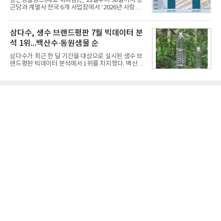
종근당홀딩스(대표 최희남)는 22일부터 30일까지 종
쳐 진행됐다.참고로 새로이(e)는 NH농협캐피탈 MZ
근당과 계열사 전국 6개 사업장에서 ‘2026년 사랑나
세대들로(과장~계장) 구성된 자율 참여조직으로, 조
눔 헌혈캠페인’을 실시했다고 31일 밝혔다.이번 캠페
직문화 혁신과 업무 효율성 향상을 위한 다양한 활동
인은 장마와 폭염, 여름휴가 등으로 헌혈 참여가 줄어
을 추진하며,새로운 변화와 이로운 영향력을 조직전
드는 시기에 안정적 혈액 수급에 기여하고 생명나눔
삼다수, 생수 브랜드평판 7월 빅데이터 분
반에 전파하는 역할
문화를 확산하기 위해 마련됐다.캠페인은 종근당 천
석 1위...백산수·동원샘물 순
안공장을 시작으로 ▲효종연구소 ▲종근당바이오 안
산공장 ▲경보제약 아산본사 ▲종근당건강 당진공장
삼다수가 최근 한 달 기간을 대상으로 실시된 생수 브
▲종근당 본사 등 전국 6개 사업장에서 릴레이 방식
랜드평판 빅데이터 분석에서 1위를 차지했다. 백산수
으로 이어졌다.캠페인 기간에는 임직원의 참여를 독
와 동원샘물이 뒤를 이었다.31일 한국기업평판연구
려하기 위해 헌혈 퀴즈와 행운 복권 등 다양한 이벤트
소(소장 구창환)는 국내 소비자들에게 사랑받는 21개
도 진행했다.종근당홀딩스는 임직원들이 기부한 헌혈
생수 브랜드를 대상으로 지난 6월 30일부터 7월 31일
증을 한국백혈병
까지 수집된 소비자 빅데이터 3,702,555건을 분석한
결과, 삼다수가 브랜드평판지수 1,594,583을 기록하
며 7월 1위에 올랐다고 밝혔다. 분석에 활용된 빅데이
터는 지난 4월(3,435,836건) 대비 7.76% 증가한 수
치다.연구소에 따르면 7월 생수 브랜드평판 순위는 삼
다수, 백산수, 동원샘물, 스파클, 아이시스, 에비앙,
몽베스트, 크리스탈, 풀무원샘물, 평창수, 지리산수,
진로 석수,