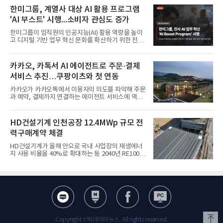
한미그룹, 계열사 대상 AI 활용 프로그램
'AI 부스트' 시행...소비자 관심도 증가
한미그룹이 임직원의 인공지능(AI) 활용 역량을 높이
고 디지털 기반 업무 혁신 문화를 확산하기 위한 전사
프로그램 운영에 나선다.한미그룹은 한미사이언스와
한미약품 등 전 계열사 임직원들이 AI와 디지털 기술
을 활용해 업무 방식을 혁신하고 실질적인 성과를 창
카카오, 카톡서 AI 에이전트로 주문·결제
출할 수 있도록 지원하는 'Hanmi AI Boost
서비스 추진…쿠팡이츠와 첫 연동
Program(한미 AI 부스트 프로그램)'을 시행한다고 6
일 밝혔다.이번 프로그램은 단순한 AI 활용 시도를 넘
카카오가 카카오톡에서 이용자의 의도를 파악해 주문
어 실제 업무 개선과 현업 적용, 조직 내 확산까지 이
과 예약, 결제까지 연결하는 에이전트 서비스에 역량
어지는 자발적 실행 중심의 상향식(Bottom-up) 프로
을 집중한다. 음식 배달을 시작으로 커머스와 예약, 여
그램으로 운영된다.현업에서의 아이디어 발굴부터 구
행 등으로 적용 범위를 넓혀 AI를 새로운 톡비즈 성장
현, 적용, 성과 공유까지 전 과정을 체계적으로 지원
축으로 만들겠다는 구상이다.정신아 카카오 대표는 6
HD건설기계 인천공장 12.4MWp 규모 전
해 성과 기반의 AI 활
일 열린 2분기 실적 발표 컨퍼런스콜에서 "AI는 톡비
력구매계약 체결
즈 성장 재점화의 핵심이자 주요 매출원으로 자리 잡
을 것"이라며 이같은 AI 사업 전략을 공개했다. 카카
HD건설기계가 올해 안으로 국내 사업장의 재생에너
오는 이날 함께 발표한 2분기 연결 매출이 전년 동기
지 사용 비율을 40%로 확대하는 등 2040년 RE100
대비 9% 증가한 2조985억원, 영업이익은 36% 늘어
달성에 속도를 내고 있다.HD건설기계는 최근 인천 사
난 2770억원이라고 밝혔다. 매출과 영업이익 모두 분
업장에서 복수의 재생에너지 발전사업자와 총 12.4
기 기준 역대 최대치다. 카카오는 플랫폼 부문 매출이
MWp(메가와트피크) 규모의 전력구매계약(PPA)을
17% 증가하
체결했다고 6일 밝혔다.이번 계약으로 인천공장의 재
생에너지 전력 사용 비중은 2027년 1월 기준, 기존
19%에서 43.9%로 두 배 이상 확대될 예정이다. HD
건설기계는 국내 주요 사업장에서도 재생에너지 전력
사용 비중을 높이고 있으며, 같은 시기에 울산은
Copyright ©빅데이터뉴스. All rights reserved.
42%, 군산은 53.1%에 이르게 된다.HD건설기계 국