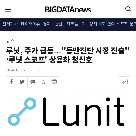
전체기사
데이터이슈
경제
산업
테크놀로지
정치·사회
연예·스포츠
문
뉴스
루닛, 주가 급등…"동반진단 시장 진출"
‘루닛 스코프' 상용화 청신호
2024-12-26 03:26:32