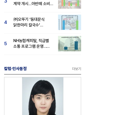
3
계약 개시…아반떼 소비자
관심도·호감도 모두 급등
㈜오뚜기 ‘동대문식
4
닭한마리 칼국수’
인기..."온라인서도 맛·
감성 호평"
NH농협캐피탈, 직급별
5
소통 프로그램 운영…
경영성과 등 주목 소비자
관심도 상승
칼럼·인사동정
더보기