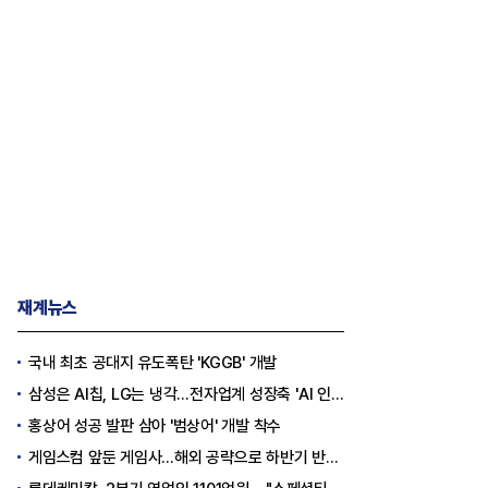
재계뉴스
국내 최초 공대지 유도폭탄 'KGGB' 개발
삼성은 AI칩, LG는 냉각…전자업계 성장축 'AI 인프라'로 이동
홍상어 성공 발판 삼아 '범상어' 개발 착수
게임스컴 앞둔 게임사…해외 공략으로 하반기 반등 꾀한다