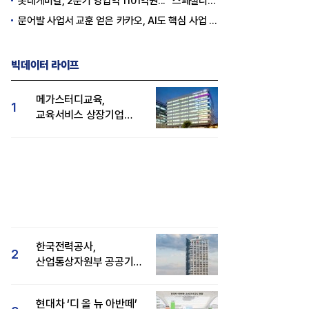
롯데케미칼, 2분기 영업익 1101억원... "스페셜티 전환 가속"
문어발 사업서 교훈 얻은 카카오, AI도 핵심 사업 '선택과 집중'
빅데이터 라이프
메가스터디교육,
1
교육서비스 상장기업
브랜드평판 8월 빅데이터
1위...대교 뒤이어
한국전력공사,
2
산업통상자원부 공공기관
브랜드평판 8월 빅데이터
1위
현대차 ‘디 올 뉴 아반떼’