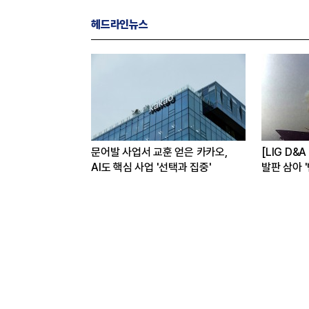
헤드라인뉴스
임사…해외
문어발 사업서 교훈 얻은 카카오,
[LIG D&
반등 꾀한다
AI도 핵심 사업 '선택과 집중'
발판 삼아 