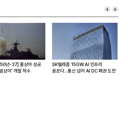
A 50년-37] 홍상어 성공
SK텔레콤 15GW AI 인프라
LG
'범상어' 개발 착수
꿈꾼다…통신 넘어 AI DC 패권 도전
스탠
관